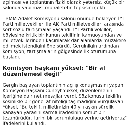
açılması ve toplantının fiziki olarak yetersiz, küçük bir
salonda yapılması muhalefetin tepkisini çekti.
TBMM Adalet Komisyonu salonu önünde bekleyen İYİ
Parti milletvekilleri ile AK Parti milletvekilleri arasında
sert sözlü tartışmalar yaşandı. İYİ Partili vekiller,
böylesine kritik bir kanun teklifinin kamuoyundan ve
milletvekillerinden kaçırılarak dar alanlarda müzakere
edilmek istendiğini öne sürdü. Gerginliğin ardından
komisyon, tartışmaların gölgesinde ilk oturumuna
başladı.
Komisyon başkanı yüksel: "Bir af
düzenlemesi değil"
Gergin başlayan toplantının açılış konuşmasını yapan
Komisyon Başkanı Cüneyt Yüksel, düzenlemenin
içeriğine dair net mesajlar verdi. Söz konusu teklifin
kesinlikle bir genel af niteliği taşımadığını vurgulayan
Yüksel, "Bu teklif, milletimizin 40 yılı aşkın sürelik
kanayan yarasını sarma iradesinin somut bir
tezahürüdür. Tarihi bir sorumluluğu yerine getiriyoruz"
ifadelerini kullandı.