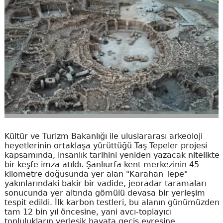
Kültür ve Turizm Bakanlığı ile uluslararası arkeoloji
heyetlerinin ortaklaşa yürüttüğü Taş Tepeler projesi
kapsamında, insanlık tarihini yeniden yazacak nitelikte
bir keşfe imza atıldı. Şanlıurfa kent merkezinin 45
kilometre doğusunda yer alan "Karahan Tepe"
yakınlarındaki bakir bir vadide, jeoradar taramaları
sonucunda yer altında gömülü devasa bir yerleşim
tespit edildi. İlk karbon testleri, bu alanın günümüzden
tam 12 bin yıl öncesine, yani avcı-toplayıcı
toplulukların yerleşik hayata geçiş evresine