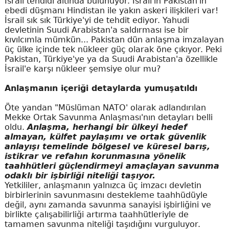
İsrail tehdidi altında bulunuyor. İsrail'in Pakistan'ın
ebedi düşmanı Hindistan ile yakın askeri ilişkileri var!
İsrail sık sık Türkiye'yi de tehdit ediyor. Yahudi
devletinin Suudi Arabistan'a saldırması ise bir
kıvılcımla mümkün... Pakistan dün anlaşma imzalayan
üç ülke içinde tek nükleer güç olarak öne çıkıyor. Peki
Pakistan, Türkiye'ye ya da Suudi Arabistan'a özellikle
İsrail'e karşı nükleer şemsiye olur mu?
Anlaşmanın içeriği detaylarda yumuşatıldı
Öte yandan "Müslüman NATO' olarak adlandırılan
Mekke Ortak Savunma Anlaşması'nın detayları belli
oldu.
Anlaşma, herhangi bir ülkeyi hedef
almayan, külfet paylaşımı ve ortak güvenlik
anlayışı temelinde bölgesel ve küresel barış,
istikrar ve refahın korunmasına yönelik
taahhütleri güçlendirmeyi amaçlayan savunma
odaklı bir işbirliği niteliği taşıyor.
Yetkililer, anlaşmanın yalnızca üç imzacı devletin
birbirlerinin savunmasını destekleme taahhüdüyle
değil, aynı zamanda savunma sanayisi işbirliğini ve
birlikte çalışabilirliği artırma taahhütleriyle de
tamamen savunma niteliği taşıdığını vurguluyor.