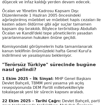
düşecek ve infaz kaldığı yerden devam edecek.
Öcalan ve Yönetim Kadrosu Kapsam Dışı:
Düzenlemede 1 Haziran 2005 öncesindeki
ağırlaştırılmış müebbet ve müebbet hapis cezaları ile
kasten adam öldürme gibi ağır suçlar tamamen
kapsam dışı bırakıldı. Böylece teröristbaşı Abdullah
Öcalan ve Kandil'deki tepe yöneticilerin yasadan
yararlanmasının hukuken önüne geçildi.
Komisyondaki görüşmelerin hızla tamamlanarak
kanun teklifinin önümüzdeki hafta Genel Kurul'a
indirilmesi ve yasalaşması bekleniyor.
"Terörsüz Türkiye" sürecinde bugüne
nasıl gelindi?
1 Ekim 2025 – İlk Sinyal:
MHP Genel Başkanı
Devlet Bahçeli, TBMM yeni yasama yılı açılış
resepsiyonunda DEM Partili milletvekilleriyle
tokalaşarak yeni bir sürecin kapısını araladı.
22 Ekim 2025 – Tarihi Çağrı:
Devlet Bahçeli, parti