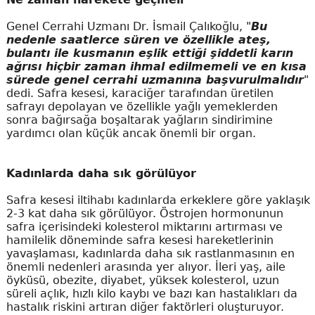
Genel Cerrahi Uzmanı Dr. İsmail Çalıkoğlu, "
Bu
nedenle saatlerce süren ve özellikle ateş,
bulantı ile kusmanın eşlik ettiği şiddetli karın
ağrısı hiçbir zaman ihmal edilmemeli ve en kısa
sürede genel cerrahi uzmanına başvurulmalıdır
"
dedi. Safra kesesi, karaciğer tarafından üretilen
safrayı depolayan ve özellikle yağlı yemeklerden
sonra bağırsağa boşaltarak yağların sindirimine
yardımcı olan küçük ancak önemli bir organ.
Kadınlarda daha sık görülüyor
Safra kesesi iltihabı kadınlarda erkeklere göre yaklaşık
2-3 kat daha sık görülüyor. Östrojen hormonunun
safra içerisindeki kolesterol miktarını artırması ve
hamilelik döneminde safra kesesi hareketlerinin
yavaşlaması, kadınlarda daha sık rastlanmasının en
önemli nedenleri arasında yer alıyor. İleri yaş, aile
öyküsü, obezite, diyabet, yüksek kolesterol, uzun
süreli açlık, hızlı kilo kaybı ve bazı kan hastalıkları da
hastalık riskini artıran diğer faktörleri oluşturuyor.