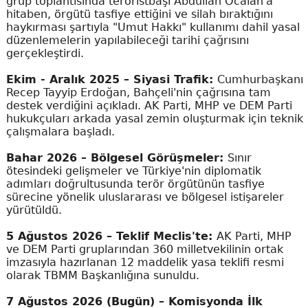
grup toplantısında teröristbaşı Abdullah Öcalan'a
hitaben, örgütü tasfiye ettiğini ve silah bıraktığını
haykırması şartıyla "Umut Hakkı" kullanımı dahil yasal
düzenlemelerin yapılabileceği tarihi çağrısını
gerçekleştirdi.
Ekim - Aralık 2025 – Siyasi Trafik:
Cumhurbaşkanı
Recep Tayyip Erdoğan, Bahçeli'nin çağrısına tam
destek verdiğini açıkladı. AK Parti, MHP ve DEM Parti
hukukçuları arkada yasal zemin oluşturmak için teknik
çalışmalara başladı.
Bahar 2026 – Bölgesel Görüşmeler:
Sınır
ötesindeki gelişmeler ve Türkiye'nin diplomatik
adımları doğrultusunda terör örgütünün tasfiye
sürecine yönelik uluslararası ve bölgesel istişareler
yürütüldü.
5 Ağustos 2026 – Teklif Meclis'te:
AK Parti, MHP
ve DEM Parti gruplarından 360 milletvekilinin ortak
imzasıyla hazırlanan 12 maddelik yasa teklifi resmi
olarak TBMM Başkanlığına sunuldu.
7 Ağustos 2026 (Bugün) – Komisyonda İlk