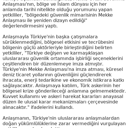
Anlaşması'nın, bölge ve İslam dünyası için her
anlamda tarihi nitelikte olduğu yorumunu yapan
yetkililer, "bölgedeki güvenlik mimarisinin Mekke
Anlaşması ile yeniden dizayn edildiği"
değerlendirmesini yaptı.
Anlaşmayla Türkiye'nin başka çatışmalara
sürüklenmediğini, bölgesel etkisini ve tecrübesini
bölgenin güçlü aktörleriyle birleştirdiğini belirten
yetkililer, "Türkiye değişen ve karmaşıklaşan
uluslararası güvenlik ortamında işbirliği seçeneklerini
çeşitlendiren bir düzenlemeye imza atmıştır.
Türkiye'nin Mekke Anlaşması'na imza atması, küresel
deniz ticaret yollarının güvenliğini güçlendirerek
ihracata, enerji tedarikine ve ekonomik istikrara katkı
sağlayacaktır. Anlaşmaya katılım, Türk askerinin her
bölgesel krize gönderileceği anlamına gelmemektedir.
Kuvvet kullanımı ve askeri harekat kararları anayasal
düzen ile ulusal karar mekanizmaları çerçevesinde
alınacaktır." ifadelerini kullandı.
Anlaşmanın, Türkiye'nin uluslararası anlaşmalardan
doğan yükümlülüklerine zarar vermediğini vurgulayan