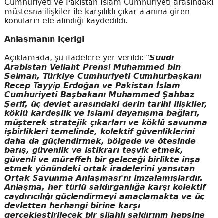
Cumhuriyeti ve Pakistan İslam Cumhuriyeti arasındaki
müstesna ilişkiler ile karşılıklı çıkar alanına giren
konuların ele alındığı kaydedildi.
Anlaşmanın içeriği
Açıklamada, şu ifadelere yer verildi: "
Suudi
Arabistan Veliaht Prensi Muhammed bin
Selman, Türkiye Cumhuriyeti Cumhurbaşkanı
Recep Tayyip Erdoğan ve Pakistan İslam
Cumhuriyeti Başbakanı Muhammed Şahbaz
Şerif, üç devlet arasındaki derin tarihi ilişkiler,
köklü kardeşlik ve İslami dayanışma bağları,
müşterek stratejik çıkarları ve köklü savunma
işbirlikleri temelinde, kolektif güvenliklerini
daha da güçlendirmek, bölgede ve ötesinde
barış, güvenlik ve istikrarı teşvik etmek,
güvenli ve müreffeh bir geleceği birlikte inşa
etmek yönündeki ortak iradelerini yansıtan
Ortak Savunma Anlaşması'nı imzalamışlardır.
Anlaşma, her türlü saldırganlığa karşı kolektif
caydırıcılığı güçlendirmeyi amaçlamakta ve üç
devletten herhangi birine karşı
gerçekleştirilecek bir silahlı saldırının hepsine