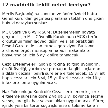
12 maddelik teklif neleri içeriyor?
Meclis Başkanlığına sunulan ve önümüzdeki hafta
Genel Kurul'dan geçmesi planlanan teklifin öne çıkan
hukuki detayları şunlar:
MGK Şartı ve 6 Aylık Süre: Düzenlemenin hayata
geçmesi için Milli Güvenlik Kurulu'nun (MGK) terör
örgütünün fiilen lağvedildiğini ve silah bıraktığını
Resmi Gazete'de ilan etmesi gerekiyor. Bu ilanın
ardından örgüt mensuplarına adli makamlara
başvurmaları için 6 aylık süre tanınacak.
Ceza Ertelemeleri: Silah bırakma şartına uyanların;
örgüt üyeliği, yardım ve propaganda gibi suçlardan
aldıkları cezalar belirli sürelerle ertelenecek. 15 yıl altı
hapis cezaları için 5 yıl, 15 yıl üzeri cezalar için 10 yıl
infaz erteleme uygulanacak.
Hak Yoksunluğu Kontrolü: Cezası ertelenen kişilere
erteleme süresine göre 2 ya da 3 yıl boyunca seçme
ve seçilme gibi hak yoksunlukları uygulanacak. Süreç
içinde yeni bir terör suçu işlenirse erteleme kararı