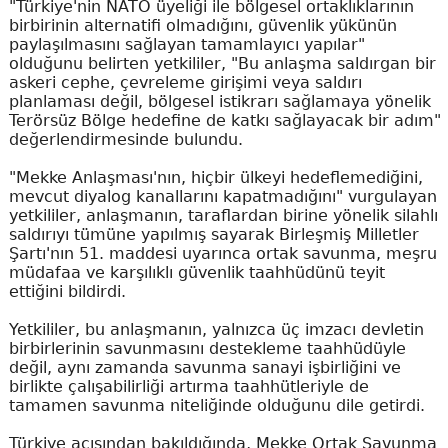
"Türkiye'nin NATO üyeliği ile bölgesel ortaklıklarının
birbirinin alternatifi olmadığını, güvenlik yükünün
paylaşılmasını sağlayan tamamlayıcı yapılar"
olduğunu belirten yetkililer, "Bu anlaşma saldırgan bir
askeri cephe, çevreleme girişimi veya saldırı
planlaması değil, bölgesel istikrarı sağlamaya yönelik
Terörsüz Bölge hedefine de katkı sağlayacak bir adım"
değerlendirmesinde bulundu.
"Mekke Anlaşması'nın, hiçbir ülkeyi hedeflemediğini,
mevcut diyalog kanallarını kapatmadığını" vurgulayan
yetkililer, anlaşmanın, taraflardan birine yönelik silahlı
saldırıyı tümüne yapılmış sayarak Birleşmiş Milletler
Şartı'nın 51. maddesi uyarınca ortak savunma, meşru
müdafaa ve karşılıklı güvenlik taahhüdünü teyit
ettiğini bildirdi.
Yetkililer, bu anlaşmanın, yalnızca üç imzacı devletin
birbirlerinin savunmasını destekleme taahhüdüyle
değil, aynı zamanda savunma sanayi işbirliğini ve
birlikte çalışabilirliği artırma taahhütleriyle de
tamamen savunma niteliğinde olduğunu dile getirdi.
Türkiye açısından bakıldığında, Mekke Ortak Savunma