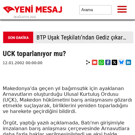
08 AĞUSTOS 2026
BTP Uşak Teşkilatı’ndan Gediz çıkarması: Anma etkinliği ve esnaf ziyaretlerinde yoğun ilgi
UCK toparlanıyor mu?
12.01.2002 00:00:00
Makedonya'da geçen yıl bağımsızlık için ayaklanan
Arnavutların oluşturduğu Ulusal Kurtuluş Ordusu
(UÇK), Makedon hükümetini barış anlaşmasını gözardı
etmekle suçlayarak, birliklerini yeniden toparladığını
ve harekete geçirdiğini bildirdi.
Örgüt, yaptığı yazılı açıklamada, Batı'nın girişimiyle
imzalanan barış anlaşması çerçevesinde Arnavutlara
daha fazla haklar verilmesiniistedi ve aksi halde