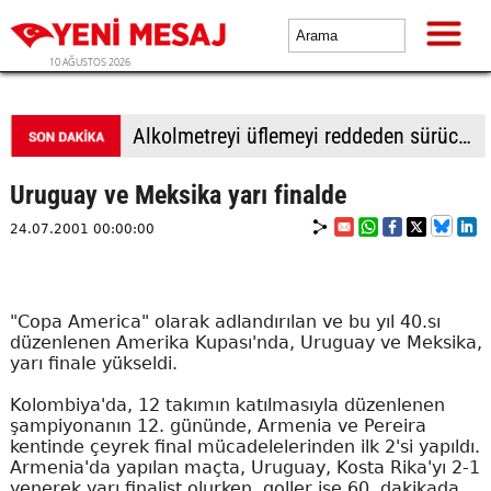
10 AĞUSTOS 2026
İsrail basını: Netanyahu, Gazze'ye ilişkin 15 maddelik plana "şans vermeye" hazır
Uruguay ve Meksika yarı finalde
24.07.2001 00:00:00
"Copa America" olarak adlandırılan ve bu yıl 40.sı
düzenlenen Amerika Kupası'nda, Uruguay ve Meksika,
yarı finale yükseldi.
Kolombiya'da, 12 takımın katılmasıyla düzenlenen
şampiyonanın 12. gününde, Armenia ve Pereira
kentinde çeyrek final mücadelelerinden ilk 2'si yapıldı.
Armenia'da yapılan maçta, Uruguay, Kosta Rika'yı 2-1
yenerek yarı finalist olurken, goller ise 60. dakikada