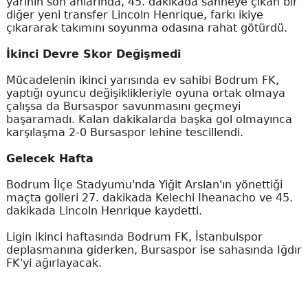
yarının son anlarında, 45. dakikada sahneye çıkan bir
diğer yeni transfer Lincoln Henrique, farkı ikiye
çıkararak takımını soyunma odasına rahat götürdü.
İkinci Devre Skor Değişmedi
Mücadelenin ikinci yarısında ev sahibi Bodrum FK,
yaptığı oyuncu değişiklikleriyle oyuna ortak olmaya
çalışsa da Bursaspor savunmasını geçmeyi
başaramadı. Kalan dakikalarda başka gol olmayınca
karşılaşma 2-0 Bursaspor lehine tescillendi.
Gelecek Hafta
Bodrum İlçe Stadyumu'nda Yiğit Arslan'ın yönettiği
maçta golleri 27. dakikada Kelechi Iheanacho ve 45.
dakikada Lincoln Henrique kaydetti.
Ligin ikinci haftasında Bodrum FK, İstanbulspor
deplasmanına giderken, Bursaspor ise sahasında Iğdır
FK'yi ağırlayacak.