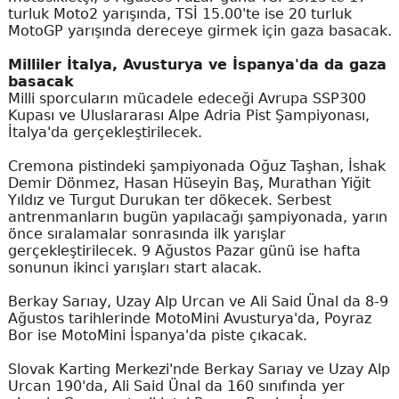
turluk Moto2 yarışında, TSİ 15.00'te ise 20 turluk
MotoGP yarışında dereceye girmek için gaza basacak.
Milliler İtalya, Avusturya ve İspanya'da da gaza
basacak
Milli sporcuların mücadele edeceği Avrupa SSP300
Kupası ve Uluslararası Alpe Adria Pist Şampiyonası,
İtalya'da gerçekleştirilecek.
Cremona pistindeki şampiyonada Oğuz Taşhan, İshak
Demir Dönmez, Hasan Hüseyin Baş, Murathan Yiğit
Yıldız ve Turgut Durukan ter dökecek. Serbest
antrenmanların bugün yapılacağı şampiyonada, yarın
önce sıralamalar sonrasında ilk yarışlar
gerçekleştirilecek. 9 Ağustos Pazar günü ise hafta
sonunun ikinci yarışları start alacak.
Berkay Sarıay, Uzay Alp Urcan ve Ali Said Ünal da 8-9
Ağustos tarihlerinde MotoMini Avusturya'da, Poyraz
Bor ise MotoMini İspanya'da piste çıkacak.
Slovak Karting Merkezi'nde Berkay Sarıay ve Uzay Alp
Urcan 190'da, Ali Said Ünal da 160 sınıfında yer