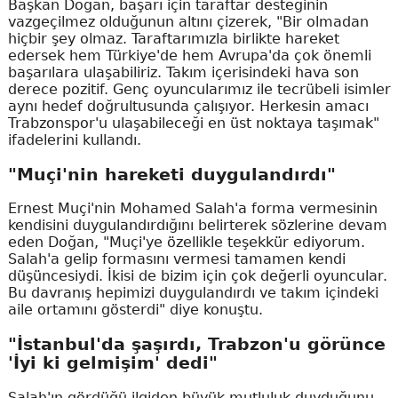
Başkan Doğan, başarı için taraftar desteğinin
vazgeçilmez olduğunun altını çizerek, "Bir olmadan
hiçbir şey olmaz. Taraftarımızla birlikte hareket
edersek hem Türkiye'de hem Avrupa'da çok önemli
başarılara ulaşabiliriz. Takım içerisindeki hava son
derece pozitif. Genç oyuncularımız ile tecrübeli isimler
aynı hedef doğrultusunda çalışıyor. Herkesin amacı
Trabzonspor'u ulaşabileceği en üst noktaya taşımak"
ifadelerini kullandı.
"Muçi'nin hareketi duygulandırdı"
Ernest Muçi'nin Mohamed Salah'a forma vermesinin
kendisini duygulandırdığını belirterek sözlerine devam
eden Doğan, "Muçi'ye özellikle teşekkür ediyorum.
Salah'a gelip formasını vermesi tamamen kendi
düşüncesiydi. İkisi de bizim için çok değerli oyuncular.
Bu davranış hepimizi duygulandırdı ve takım içindeki
aile ortamını gösterdi" diye konuştu.
"İstanbul'da şaşırdı, Trabzon'u görünce
'İyi ki gelmişim' dedi"
Salah'ın gördüğü ilgiden büyük mutluluk duyduğunu