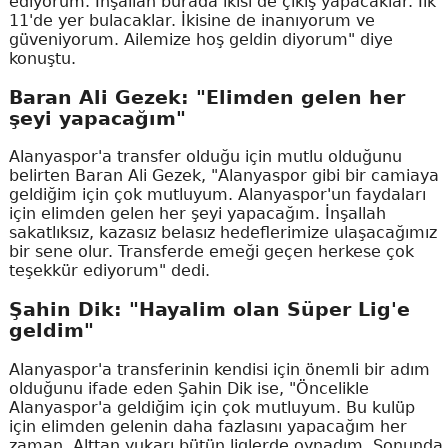
ediyorum. İnşallah burada ikisi de çıkış yapacaklar. İlk
11'de yer bulacaklar. İkisine de inanıyorum ve
güveniyorum. Ailemize hoş geldin diyorum" diye
konuştu.
Baran Ali Gezek: "Elimden gelen her
şeyi yapacağım"
Alanyaspor'a transfer olduğu için mutlu olduğunu
belirten Baran Ali Gezek, "Alanyaspor gibi bir camiaya
geldiğim için çok mutluyum. Alanyaspor'un faydaları
için elimden gelen her şeyi yapacağım. İnşallah
sakatlıksız, kazasız belasız hedeflerimize ulaşacağımız
bir sene olur. Transferde emeği geçen herkese çok
teşekkür ediyorum" dedi.
Şahin Dik: "Hayalim olan Süper Lig'e
geldim"
Alanyaspor'a transferinin kendisi için önemli bir adım
olduğunu ifade eden Şahin Dik ise, "Öncelikle
Alanyaspor'a geldiğim için çok mutluyum. Bu kulüp
için elimden gelenin daha fazlasını yapacağım her
zaman. Alttan yukarı bütün liglerde oynadım. Sonunda