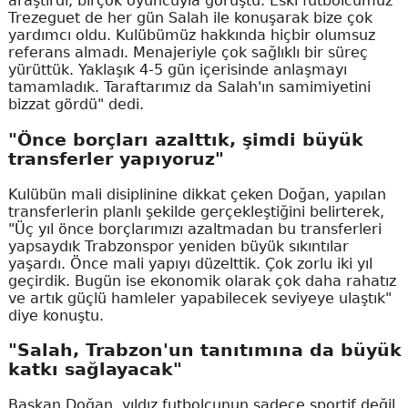
araştırdı, birçok oyuncuyla görüştü. Eski futbolcumuz
Trezeguet de her gün Salah ile konuşarak bize çok
yardımcı oldu. Kulübümüz hakkında hiçbir olumsuz
referans almadı. Menajeriyle çok sağlıklı bir süreç
yürüttük. Yaklaşık 4-5 gün içerisinde anlaşmayı
tamamladık. Taraftarımız da Salah'ın samimiyetini
bizzat gördü" dedi.
"Önce borçları azalttık, şimdi büyük
transferler yapıyoruz"
Kulübün mali disiplinine dikkat çeken Doğan, yapılan
transferlerin planlı şekilde gerçekleştiğini belirterek,
"Üç yıl önce borçlarımızı azaltmadan bu transferleri
yapsaydık Trabzonspor yeniden büyük sıkıntılar
yaşardı. Önce mali yapıyı düzelttik. Çok zorlu iki yıl
geçirdik. Bugün ise ekonomik olarak çok daha rahatız
ve artık güçlü hamleler yapabilecek seviyeye ulaştık"
diye konuştu.
"Salah, Trabzon'un tanıtımına da büyük
katkı sağlayacak"
Başkan Doğan, yıldız futbolcunun sadece sportif değil,