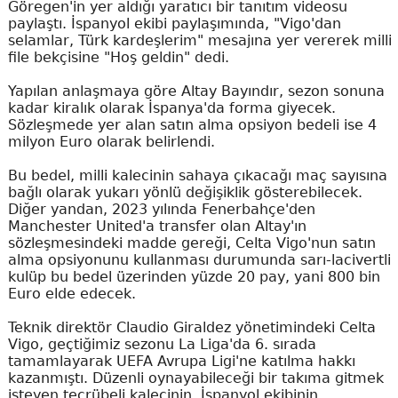
Göregen'in yer aldığı yaratıcı bir tanıtım videosu
paylaştı. İspanyol ekibi paylaşımında, "Vigo'dan
selamlar, Türk kardeşlerim" mesajına yer vererek milli
file bekçisine "Hoş geldin" dedi.
Yapılan anlaşmaya göre Altay Bayındır, sezon sonuna
kadar kiralık olarak İspanya'da forma giyecek.
Sözleşmede yer alan satın alma opsiyon bedeli ise 4
milyon Euro olarak belirlendi.
Bu bedel, milli kalecinin sahaya çıkacağı maç sayısına
bağlı olarak yukarı yönlü değişiklik gösterebilecek.
Diğer yandan, 2023 yılında Fenerbahçe'den
Manchester United'a transfer olan Altay'ın
sözleşmesindeki madde gereği, Celta Vigo'nun satın
alma opsiyonunu kullanması durumunda sarı-lacivertli
kulüp bu bedel üzerinden yüzde 20 pay, yani 800 bin
Euro elde edecek.
Teknik direktör Claudio Giraldez yönetimindeki Celta
Vigo, geçtiğimiz sezonu La Liga'da 6. sırada
tamamlayarak UEFA Avrupa Ligi'ne katılma hakkı
kazanmıştı. Düzenli oynayabileceği bir takıma gitmek
isteyen tecrübeli kalecinin, İspanyol ekibinin