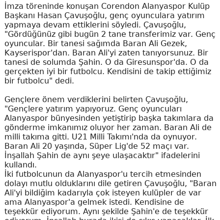
İmza töreninde konuşan Corendon Alanyaspor Kulüp
Başkanı Hasan Çavuşoğlu, genç oyunculara yatırım
yapmaya devam ettiklerini söyledi. Çavuşoğlu,
"Gördüğünüz gibi bugün 2 tane transferimiz var. Genç
oyuncular. Bir tanesi sağımda Baran Ali Gezek,
Kayserispor'dan. Baran Ali'yi zaten tanıyorsunuz. Bir
tanesi de solumda Şahin. O da Giresunspor'da. O da
gerçekten iyi bir futbolcu. Kendisini de takip ettiğimiz
bir futbolcu" dedi.
Gençlere önem verdiklerini belirten Çavuşoğlu,
"Gençlere yatırım yapıyoruz. Genç oyuncuları
Alanyaspor bünyesinden yetiştirip başka takımlara da
gönderme imkanımız oluyor her zaman. Baran Ali de
milli takıma gitti. U21 Milli Takımı'nda da oynuyor.
Baran Ali 20 yaşında, Süper Lig'de 52 maçı var.
İnşallah Şahin de aynı şeye ulaşacaktır" ifadelerini
kullandı.
İki futbolcunun da Alanyaspor'u tercih etmesinden
dolayı mutlu olduklarını dile getiren Çavuşoğlu, "Baran
Ali'yi bildiğim kadarıyla çok isteyen kulüpler de var
ama Alanyaspor'a gelmek istedi. Kendisine de
teşekkür ediyorum. Aynı şekilde Şahin'e de teşekkür