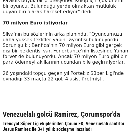
Pavlidis büyük bir profesyonel. Kulüp için çok önemli
bir oyuncu. Bulunduğu yerde olmaktan mutluluk
duyan biri olarak hareket ediyor" dedi.
70 milyon Euro istiyorlar
Silva'nın bu sözlerinin arka planında, "Oyuncumuza
daha yüksek teklifler yapın" ayrıntısı bulunuyordu.
Sorun şu ki; Benfica'nın 70 milyon Euro gibi gerçek
dışı bir beklentisi var. Fenerbahçe'nin listesinde Yunan
forvet de bulunuyordu. Ancak 70 milyon Euro gibi bir
para ödemeyi akıllarının ucundan bile geçirmiyorlar.
26 yaşındaki topçu geçen yıl Portekiz Süper Ligi'nde
oynadığı 33 maçta 22 gol, 4 asist üretmişti.
Venezuelalı golcü Ramirez, Çorumspor'da
Trendyol Süper Lig ekiplerinden Çorum FK, Venezuelalı santrfor
Jesus Ramirez ile 3+1 yıllık sözleşme imzaladı