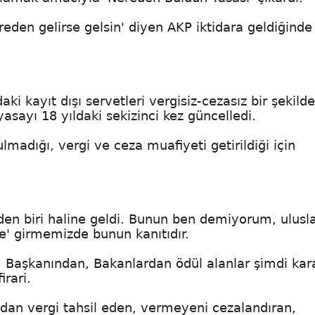
reden gelirse gelsin' diyen AKP iktidara geldiğinde 
ki kayıt dışı servetleri vergisiz-cezasız bir şekilde
sayı 18 yıldaki sekizinci kez güncelledi.
ulmadığı, vergi ve ceza muafiyeti getirildiği için
en biri haline geldi. Bunun ben demiyorum, ulusla
eye' girmemizde bunun kanıtıdır.
Başkanından, Bakanlardan ödül alanlar şimdi kar
rari.
dan vergi tahsil eden, vermeyeni cezalandıran,