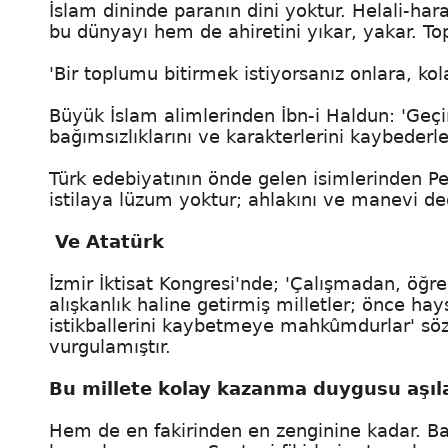
İslam dininde paranın dini yoktur. Helali-h
bu dünyayı hem de ahiretini yıkar, yakar. Top
'Bir toplumu bitirmek istiyorsanız onlara, ko
Büyük İslam alimlerinden İbn-i Haldun: 'Geç
bağımsızlıklarını ve karakterlerini kaybederle
Türk edebiyatının önde gelen isimlerinden Pey
istilaya lüzum yoktur; ahlakını ve manevi değ
Ve Atatürk
İzmir İktisat Kongresi'nde; 'Çalışmadan, öğ
alışkanlık haline getirmiş milletler; önce hay
istikballerini kaybetmeye mahkûmdurlar' sözl
vurgulamıştır.
Bu millete kolay kazanma duygusu aşıl
Hem de en fakirinden en zenginine kadar. Bak