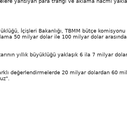
lere yansıyan para trafiği ve aklama hacmi yakla
üyüklüğü, İçişleri Bakanlığı, TBMM bütçe komisyonu
alama 50 milyar dolar ile 100 milyar dolar arasında
rının yıllık büyüklüğü yaklaşık 6 ila 7 milyar dola
rklı değerlendirmelerde 20 milyar dolardan 60 mi
uz".