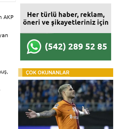
en AKP
ayan
huş,
p