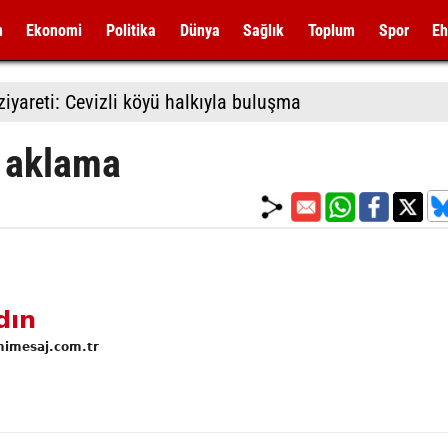
m
Ekonomi
Politika
Dünya
Sağlık
Toplum
Spor
Eh
iyareti: Cevizli köyü halkıyla buluşma
a aklama
dın
nimesaj.com.tr