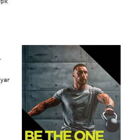
şık
r
lyar