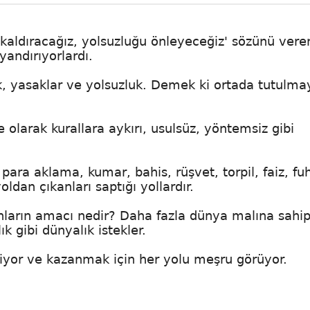
ı kaldıracağız, yolsuzluğu önleyeceğiz' sözünü ver
yandırıyorlardı.
uk, yasaklar ve yolsuzluk. Demek ki ortada tutulm
 olarak kurallara aykırı, usulsüz, yöntemsiz gibi
ra aklama, kumar, bahis, rüşvet, torpil, faiz, fu
oldan çıkanları saptığı yollardır.
nların amacı nedir? Daha fazla dünya malına sahi
 gibi dünyalık istekler.
iyor ve kazanmak için her yolu meşru görüyor.