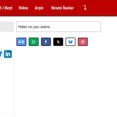
⤵
l-i Beyt
Video
Arşiv
Resmi İlanlar