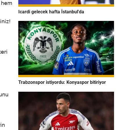
a hem
Icardi gelecek hafta İstanbul'da
iniz!
eri
Trabzonspor istiyordu: Konyaspor bitiriyor
ğunu
in