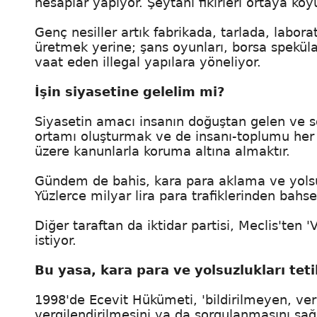
hesaplar yapıyor. Şeytani fikirleri ortaya koy
Genç nesiller artık fabrikada, tarlada, lab
üretmek yerine; şans oyunları, borsa spekül
vaat eden illegal yapılara yöneliyor.
İşin siyasetine gelelim mi?
Siyasetin amacı insanın doğuştan gelen ve s
ortamı oluşturmak ve de insanı-toplumu her 
üzere kanunlarla koruma altına almaktır.
Gündem de bahis, kara para aklama ve yolsuzlu
Yüzlerce milyar lira para trafiklerinden bahsed
Diğer taraftan da iktidar partisi, Meclis'ten '
istiyor.
Bu yasa, kara para ve yolsuzlukları teti
1998'de Ecevit Hükümeti, 'bildirilmeyen, v
vergilendirilmesini ya da sorgulanmasını sa