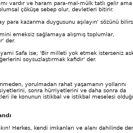
aramı vardır ve haram para-mal-mülk tatlı gelir am
lumsal çöküşe sebep olur, devletleri bitirir.
lay para kazanma duygusunu aşılayın' sözünü bilirs
imini emeksiz sağlamaya alışmış toplumlar,
r' der.
ami Safa ise; 'Bir milleti yok etmek isterseniz ask
erlerini soysuzlaştırmak kafidir' der.
renmeden, yorulmadan rahat yaşamanın yollarını
siyetlerini, sonra hürriyetlerini ve daha sonra da
eri ile konunun istikbal ve istikbal meselesi oldu
andı
ın! Herkes, kendi imkanları ve alanı dahilinde der