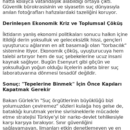
hatta kolayca vatandaşlık alabildiği ortaya çıktı.
Güvenlik bürokrasisinin ve siyasetin suç dünyasıyla
anılan fotoğrafları hafızalardaki tazeliğini koruyor.
Derinleşen Ekonomik Kriz ve Toplumsal Çöküş
İktidarın yanlış ekonomi politikaları sonucu halkın içine
itildiği derin yoksulluk ve geleceksizlik hissi, gençleri
uyuşturucu ağlarının en alt basamağı olan "torbacılık"
sistemine itiyor. Ekonomik çöküş, uyuşturucuya hem
talebi artırıyor hem de suç şebekelerine ucuz insani
kaynak sağlıyor. Bugün Esenyurt gibi göçün ve
yoksulluğun yoğun olduğu ilçelerin adeta birer suç
laboratuvarına dönmesi tesadüf değildir.
Sonuç: "Tepelerine Binmek" İçin Önce Kapıları
Kapatmak Gerekir
Bakan Gürlek'in "Suç örgütlerinin büyüklüğü bizi
yolumuzdan çeviremez" sözleri kulağa hoş gelse de,
bataklığı kurutmak yerine sivrisineklerle mücadele
etme stratejisi Türkiye'yi bir narko-devlet tehlikesiyle
karşı karşıya bırakıyor. Sınır güvenliğini
sağlayamayan, limanları etkin denetlemeyen ve en