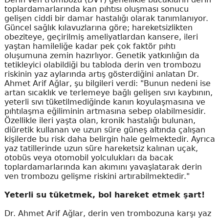
toplardamarlarında kan pıhtısı oluşması sonucu
gelişen ciddi bir damar hastalığı olarak tanımlanıyor.
Güncel sağlık kılavuzlarına göre; hareketsizlikten
obeziteye, geçirilmiş ameliyatlardan kansere, ileri
yaştan hamileliğe kadar pek çok faktör pıhtı
oluşumuna zemin hazırlıyor. Genetik yatkınlığın da
tetikleyici olabildiği bu tabloda derin ven trombozu
riskinin yaz aylarında artış gösterdiğini anlatan Dr.
Ahmet Arif Ağlar, şu bilgileri verdi: "Bunun nedeni ise
artan sıcaklık ve terlemeye bağlı gelişen sıvı kaybının,
yeterli sıvı tüketilmediğinde kanın koyulaşmasına ve
pıhtılaşma eğiliminin artmasına sebep olabilmesidir.
Özellikle ileri yaşta olan, kronik hastalığı bulunan,
diüretik kullanan ve uzun süre güneş altında çalışan
kişilerde bu risk daha belirgin hale gelmektedir. Ayrıca
yaz tatillerinde uzun süre hareketsiz kalınan uçak,
otobüs veya otomobil yolculukları da bacak
toplardamarlarında kan akımını yavaşlatarak derin
ven trombozu gelişme riskini artırabilmektedir."
Yeterli su tüketmek, bol hareket etmek şart!
Dr. Ahmet Arif Ağlar, derin ven trombozuna karşı yaz