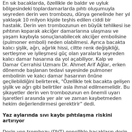
En sık bacaklarda, özellikle de baldır ve uyluk
bölgesindeki toplardamarlarda pıhtı oluşumuyla
seyreden derin ven trombozu, dünya genelinde her yıl
yaklaşık 10 milyon kişide teşhis edilen ciddi bir
hastalık. Derin ven trombozunun en büyük tehlikesi ise
pıhtının koparak akciğer damarlarına ulaşması ve
yaşam kaybıyla sonuçlanabilecek akciğer embolisine
(pulmoner emboli) neden olabilmesi. Ayrıca bacakta
kalıcı şişlik, ağrı, ağırlık hissi, ciltte renk değişikliği,
sertleşme ve iyileşmesi güç olan yaralarla seyreden
kalıcı damar hasarına da yol açabiliyor. Kalp ve
Damar Cerrahisi Uzmanı Dr. Ahmet Arif Ağlar, erken
dönemde başlanan tedavi sayesinde pulmoner
embolinin ve kalıcı damar hasarının önüne
geçilebildiğini belirterek, "Özellikle tek bacakta gelişen
şişlik ve ağrı gibi belirtiler asla ihmal edilmemelidir. Bu
şikayetler derin ven trombozunun en önemli uyarı
işaretleri arasında yer alır ve zaman kaybetmeden
hekim değerlendirmesi gerektirir" dedi.
Yaz aylarında sıvı kaybı pıhtılaşma riskini
artırıyor
Derin ven trombozu (DVT) genellikle bacakların derin