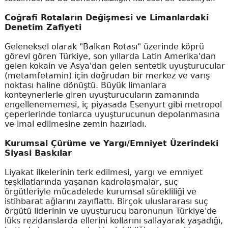
Coğrafi Rotaların Değişmesi ve Limanlardaki
Denetim Zafiyeti
Geleneksel olarak "Balkan Rotası" üzerinde köprü
görevi gören Türkiye, son yıllarda Latin Amerika'dan
gelen kokain ve Asya'dan gelen sentetik uyuşturucular
(metamfetamin) için doğrudan bir merkez ve varış
noktası haline dönüştü. Büyük limanlara
konteynerlerle giren uyuşturucuların zamanında
engellenememesi, iç piyasada Esenyurt gibi metropol
çeperlerinde tonlarca uyuşturucunun depolanmasına
ve imal edilmesine zemin hazırladı.
Kurumsal Çürüme ve Yargı/Emniyet Üzerindeki
Siyasi Baskılar
Liyakat ilkelerinin terk edilmesi, yargı ve emniyet
teşkilatlarında yaşanan kadrolaşmalar, suç
örgütleriyle mücadelede kurumsal sürekliliği ve
istihbarat ağlarını zayıflattı. Birçok uluslararası suç
örgütü liderinin ve uyuşturucu baronunun Türkiye'de
lüks rezidanslarda ellerini kollarını sallayarak yaşadığı,