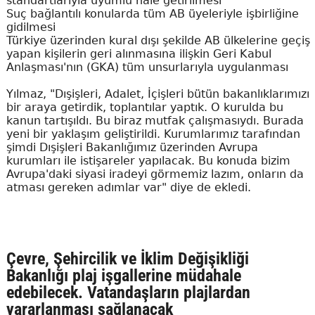
standartlarıyla uyumlu hale getirilmesi
Suç bağlantılı konularda tüm AB üyeleriyle işbirliğine
gidilmesi
Türkiye üzerinden kural dışı şekilde AB ülkelerine geçiş
yapan kişilerin geri alınmasına ilişkin Geri Kabul
Anlaşması'nın (GKA) tüm unsurlarıyla uygulanması
Yılmaz, "Dışişleri, Adalet, İçişleri bütün bakanlıklarımızı
bir araya getirdik, toplantılar yaptık. O kurulda bu
kanun tartışıldı. Bu biraz mutfak çalışmasıydı. Burada
yeni bir yaklaşım geliştirildi. Kurumlarımız tarafından
şimdi Dışişleri Bakanlığımız üzerinden Avrupa
kurumları ile istişareler yapılacak. Bu konuda bizim
Avrupa'daki siyasi iradeyi görmemiz lazım, onların da
atması gereken adımlar var" diye de ekledi.
Çevre, Şehircilik ve İklim Değişikliği
Bakanlığı plaj işgallerine müdahale
edebilecek. Vatandaşların plajlardan
yararlanması sağlanacak