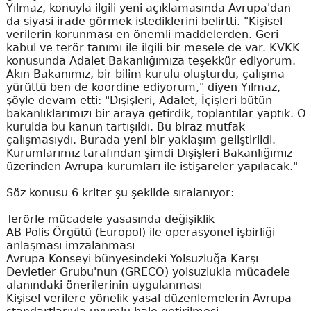
Yılmaz, konuyla ilgili yeni açıklamasında Avrupa'dan
da siyasi irade görmek istediklerini belirtti. "Kişisel
verilerin korunması en önemli maddelerden. Geri
kabul ve terör tanımı ile ilgili bir mesele de var. KVKK
konusunda Adalet Bakanlığımıza teşekkür ediyorum.
Akın Bakanımız, bir bilim kurulu oluşturdu, çalışma
yürüttü ben de koordine ediyorum," diyen Yılmaz,
şöyle devam etti: "Dışişleri, Adalet, İçişleri bütün
bakanlıklarımızı bir araya getirdik, toplantılar yaptık. O
kurulda bu kanun tartışıldı. Bu biraz mutfak
çalışmasıydı. Burada yeni bir yaklaşım geliştirildi.
Kurumlarımız tarafından şimdi Dışişleri Bakanlığımız
üzerinden Avrupa kurumları ile istişareler yapılacak."
Söz konusu 6 kriter şu şekilde sıralanıyor:
Terörle mücadele yasasında değişiklik
AB Polis Örgütü (Europol) ile operasyonel işbirliği
anlaşması imzalanması
Avrupa Konseyi bünyesindeki Yolsuzluğa Karşı
Devletler Grubu'nun (GRECO) yolsuzlukla mücadele
alanındaki önerilerinin uygulanması
Kişisel verilere yönelik yasal düzenlemelerin Avrupa