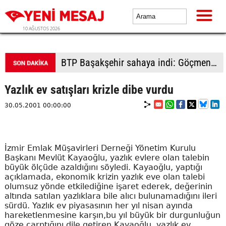
10 AĞUSTOS 2026
BTP Başakşehir sahaya indi: Göçmen Pazarı’nda vatandaş ve esnafla buluşma
Yazlık ev satışları krizle dibe vurdu
30.05.2001 00:00:00
İzmir Emlak Müşavirleri Derneği Yönetim Kurulu
Başkanı Mevlüt Kayaoğlu, yazlık evlere olan talebin
büyük ölçüde azaldığını söyledi. Kayaoğlu, yaptığı
açıklamada, ekonomik krizin yazlık eve olan talebi
olumsuz yönde etkilediğine işaret ederek, değerinin
altında satılan yazlıklara bile alıcı bulunamadığını ileri
sürdü. Yazlık ev piyasasının her yıl nisan ayında
hareketlenmesine karşın,bu yıl büyük bir durgunluğun
göze çarptığını dile getiren Kayaoğlu, yazlık ev