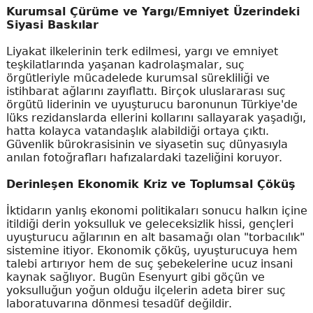
Kurumsal Çürüme ve Yargı/Emniyet Üzerindeki
Siyasi Baskılar
Liyakat ilkelerinin terk edilmesi, yargı ve emniyet
teşkilatlarında yaşanan kadrolaşmalar, suç
örgütleriyle mücadelede kurumsal sürekliliği ve
istihbarat ağlarını zayıflattı. Birçok uluslararası suç
örgütü liderinin ve uyuşturucu baronunun Türkiye'de
lüks rezidanslarda ellerini kollarını sallayarak yaşadığı,
hatta kolayca vatandaşlık alabildiği ortaya çıktı.
Güvenlik bürokrasisinin ve siyasetin suç dünyasıyla
anılan fotoğrafları hafızalardaki tazeliğini koruyor.
Derinleşen Ekonomik Kriz ve Toplumsal Çöküş
İktidarın yanlış ekonomi politikaları sonucu halkın içine
itildiği derin yoksulluk ve geleceksizlik hissi, gençleri
uyuşturucu ağlarının en alt basamağı olan "torbacılık"
sistemine itiyor. Ekonomik çöküş, uyuşturucuya hem
talebi artırıyor hem de suç şebekelerine ucuz insani
kaynak sağlıyor. Bugün Esenyurt gibi göçün ve
yoksulluğun yoğun olduğu ilçelerin adeta birer suç
laboratuvarına dönmesi tesadüf değildir.