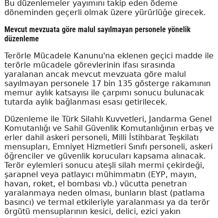
Bu düzenlemeler yayımını takip eden ödeme
döneminden geçerli olmak üzere yürürlüğe girecek.
Mevcut mevzuata göre malul sayılmayan personele yönelik
düzenleme
Terörle Mücadele Kanunu'na eklenen geçici madde ile
terörle mücadele görevlerinin ifası sırasında
yaralanan ancak mevcut mevzuata göre malul
sayılmayan personele 17 bin 135 gösterge rakamının
memur aylık katsayısı ile çarpımı sonucu bulunacak
tutarda aylık bağlanması esası getirilecek.
Düzenleme ile Türk Silahlı Kuvvetleri, Jandarma Genel
Komutanlığı ve Sahil Güvenlik Komutanlığının erbaş ve
erler dahil askeri personeli, Milli İstihbarat Teşkilatı
mensupları, Emniyet Hizmetleri Sınıfı personeli, askeri
öğrenciler ve güvenlik korucuları kapsama alınacak.
Terör eylemleri sonucu ateşli silah mermi çekirdeği,
şarapnel veya patlayıcı mühimmatın (EYP, mayın,
havan, roket, el bombası vb.) vücutta penetran
yaralanmaya neden olması, bunların blast (patlama
basıncı) ve termal etkileriyle yaralanması ya da terör
örgütü mensuplarının kesici, delici, ezici yakın