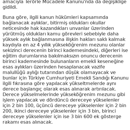
amacıyla Terörle Mücadele Kanunu'nda da değişikliğe
gidildi.
Buna göre, ilgili kanun hükümleri kapsamında
bağlanacak aylıklar, bitirmiş oldukları okullar
neticesinde hak kazandıkları unvanlar üzerinden
yürütmüş oldukları kamu görevleri sebebiyle daha
yüksek aylık bağlanmasına ilişkin hakları saklı kalmak
kaydıyla en az 4 yıllık yükseköğrenim mezunu olanlar
sekizinci derecenin birinci kademesindeki, diğerleri ise
eğitim durumlarına bakılmaksızın onuncu derecenin
birinci kademesinde bulunanların emekli keseneğine
esas aylıkları üzerinden hesaplanacak vazife
malullüğü aylığı tutarından düşük olamayacak ve
bunlar için Türkiye Cumhuriyeti Emekli Sandığı Kanunu
ilgili fıkrasına göre yapılacak yükseltmelerde aynı
derece başlangıç olarak esas alınarak artırılacak.
Derece yükselmelerinde yükseköğrenim mezunu gibi
işlem yapılacak ve dördüncü dereceye yükselenler
için 2 bin 100, üçüncü dereceye yükselenler için 2 bin
200, ikinci dereceye yükselenler için 3 bin, birinci
dereceye yükselenler için ise 3 bin 600 ek gösterge
rakamı esas alınacak.