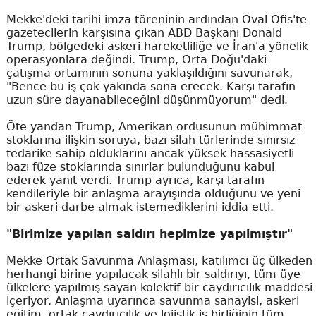
Mekke'deki tarihi imza töreninin ardından Oval Ofis'te
gazetecilerin karşısına çıkan ABD Başkanı Donald
Trump, bölgedeki askeri hareketliliğe ve İran'a yönelik
operasyonlara değindi. Trump, Orta Doğu'daki
çatışma ortamının sonuna yaklaşıldığını savunarak,
"Bence bu iş çok yakında sona erecek. Karşı tarafın
uzun süre dayanabileceğini düşünmüyorum" dedi.
Öte yandan Trump, Amerikan ordusunun mühimmat
stoklarına ilişkin soruya, bazı silah türlerinde sınırsız
tedarike sahip olduklarını ancak yüksek hassasiyetli
bazı füze stoklarında sınırlar bulunduğunu kabul
ederek yanıt verdi. Trump ayrıca, karşı tarafın
kendileriyle bir anlaşma arayışında olduğunu ve yeni
bir askeri darbe almak istemediklerini iddia etti.
"Birimize yapılan saldırı hepimize yapılmıştır"
Mekke Ortak Savunma Anlaşması, katılımcı üç ülkeden
herhangi birine yapılacak silahlı bir saldırıyı, tüm üye
ülkelere yapılmış sayan kolektif bir caydırıcılık maddesi
içeriyor. Anlaşma uyarınca savunma sanayisi, askeri
eğitim, ortak caydırıcılık ve lojistik iş birliğinin tüm