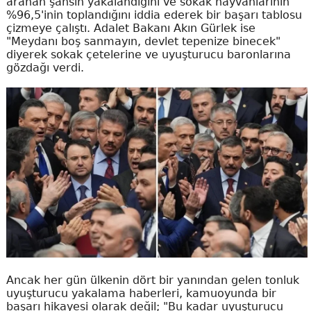
aranan şahsın yakalandığını ve sokak hayvanlarının
%96,5'inin toplandığını iddia ederek bir başarı tablosu
çizmeye çalıştı. Adalet Bakanı Akın Gürlek ise
"Meydanı boş sanmayın, devlet tepenize binecek"
diyerek sokak çetelerine ve uyuşturucu baronlarına
gözdağı verdi.
Ancak her gün ülkenin dört bir yanından gelen tonluk
uyuşturucu yakalama haberleri, kamuoyunda bir
başarı hikayesi olarak değil; "Bu kadar uyuşturucu