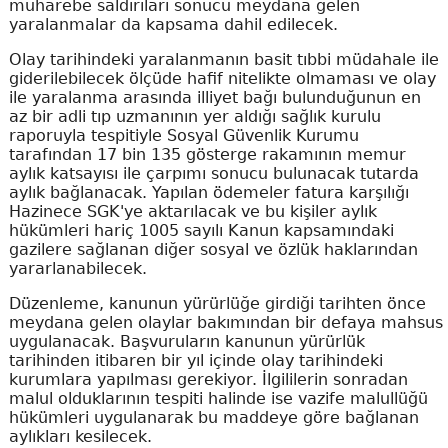
muharebe saldırıları sonucu meydana gelen
yaralanmalar da kapsama dahil edilecek.
Olay tarihindeki yaralanmanın basit tıbbi müdahale ile
giderilebilecek ölçüde hafif nitelikte olmaması ve olay
ile yaralanma arasında illiyet bağı bulunduğunun en
az bir adli tıp uzmanının yer aldığı sağlık kurulu
raporuyla tespitiyle Sosyal Güvenlik Kurumu
tarafından 17 bin 135 gösterge rakamının memur
aylık katsayısı ile çarpımı sonucu bulunacak tutarda
aylık bağlanacak. Yapılan ödemeler fatura karşılığı
Hazinece SGK'ye aktarılacak ve bu kişiler aylık
hükümleri hariç 1005 sayılı Kanun kapsamındaki
gazilere sağlanan diğer sosyal ve özlük haklarından
yararlanabilecek.
Düzenleme, kanunun yürürlüğe girdiği tarihten önce
meydana gelen olaylar bakımından bir defaya mahsus
uygulanacak. Başvuruların kanunun yürürlük
tarihinden itibaren bir yıl içinde olay tarihindeki
kurumlara yapılması gerekiyor. İlgililerin sonradan
malul olduklarının tespiti halinde ise vazife malullüğü
hükümleri uygulanarak bu maddeye göre bağlanan
aylıkları kesilecek.