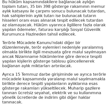
Bu hüküm kapsamındakilere bağlanacak aylığın
toplam tutarı, 35 bin 398 gösterge rakamının memur
aylık katsayısı ile çarpımı sonucu bulunacak tutardan,
hak sahiplerinin aylık tutarı ise bulunacak tutarın
hisseleri oranı esas alınarak tespit edilecek tutardan
az olamayacak. Hüküm uyarınca ilgililere fazla olarak
yapılan ödemeler, faturası karşılığı Sosyal Güvenlik
Kurumunca Hazineden tahsil edilecek.
Terörle Mücadele Kanunu'ndaki diğer bir
düzenlemeyle, terör eylemleri nedeniyle yaralanmış
olmakla birlikte ilgili mevzuata göre malul sayılmayan
ancak Nizamname hükümlerine göre derece tespiti
yapılan kişilerin gösterge tablosu güncellenerek
bağlanan aylık miktarları artırılacak.
Ayrıca 15 Temmuz darbe girişiminde ve ayrıca terörle
mücadele kapsamında yaralanıp malul sayılmamakla
birlikte derece tespiti yapılanların aylıklarına esas
gösterge rakamları yükseltilecek. Muharip gazilere
tanınan ücretsiz seyahat, elektrik ve su kullanımına
yönelik ücretlerde de indirim gibi diğer haklar
tanınacak.