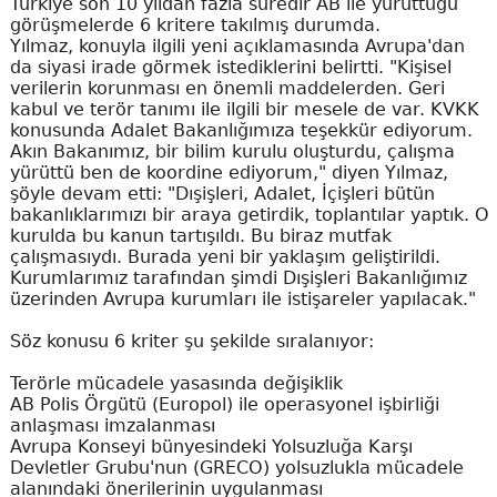
Türkiye son 10 yıldan fazla süredir AB ile yürüttüğü
görüşmelerde 6 kritere takılmış durumda.
Yılmaz, konuyla ilgili yeni açıklamasında Avrupa'dan
da siyasi irade görmek istediklerini belirtti. "Kişisel
verilerin korunması en önemli maddelerden. Geri
kabul ve terör tanımı ile ilgili bir mesele de var. KVKK
konusunda Adalet Bakanlığımıza teşekkür ediyorum.
Akın Bakanımız, bir bilim kurulu oluşturdu, çalışma
yürüttü ben de koordine ediyorum," diyen Yılmaz,
şöyle devam etti: "Dışişleri, Adalet, İçişleri bütün
bakanlıklarımızı bir araya getirdik, toplantılar yaptık. O
kurulda bu kanun tartışıldı. Bu biraz mutfak
çalışmasıydı. Burada yeni bir yaklaşım geliştirildi.
Kurumlarımız tarafından şimdi Dışişleri Bakanlığımız
üzerinden Avrupa kurumları ile istişareler yapılacak."
Söz konusu 6 kriter şu şekilde sıralanıyor:
Terörle mücadele yasasında değişiklik
AB Polis Örgütü (Europol) ile operasyonel işbirliği
anlaşması imzalanması
Avrupa Konseyi bünyesindeki Yolsuzluğa Karşı
Devletler Grubu'nun (GRECO) yolsuzlukla mücadele
alanındaki önerilerinin uygulanması