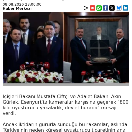
08.08.2026 23:00:00
Haber Merkezi
İçişleri Bakanı Mustafa Çiftçi ve Adalet Bakanı Akın
Gürlek, Esenyurt'ta kameralar karşısına geçerek "800
kilo uyuşturucu yakaladık, devlet burada" mesajı
verdi.
Ancak iktidarın gururla sunduğu bu rakamlar, aslında
Türkiye'nin neden küresel uyuşturucu ticaretinin ana