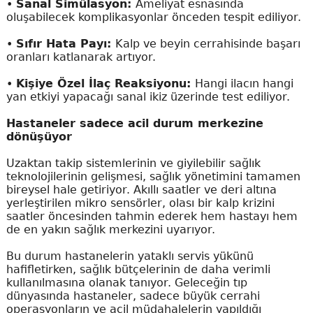
•
Sanal Simülasyon:
Ameliyat esnasında
oluşabilecek komplikasyonlar önceden tespit ediliyor.
•
Sıfır Hata Payı:
Kalp ve beyin cerrahisinde başarı
oranları katlanarak artıyor.
•
Kişiye Özel İlaç Reaksiyonu:
Hangi ilacın hangi
yan etkiyi yapacağı sanal ikiz üzerinde test ediliyor.
Hastaneler sadece acil durum merkezine
dönüşüyor
Uzaktan takip sistemlerinin ve giyilebilir sağlık
teknolojilerinin gelişmesi, sağlık yönetimini tamamen
bireysel hale getiriyor. Akıllı saatler ve deri altına
yerleştirilen mikro sensörler, olası bir kalp krizini
saatler öncesinden tahmin ederek hem hastayı hem
de en yakın sağlık merkezini uyarıyor.
Bu durum hastanelerin yataklı servis yükünü
hafifletirken, sağlık bütçelerinin de daha verimli
kullanılmasına olanak tanıyor. Geleceğin tıp
dünyasında hastaneler, sadece büyük cerrahi
operasyonların ve acil müdahalelerin yapıldığı