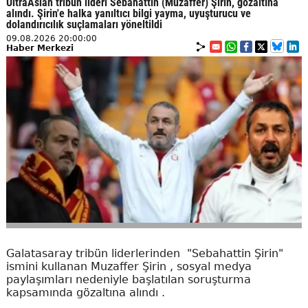
UltraAslan tribün lideri Sebahattin (Muzaffer) Şirin, gözaltına
alındı. Şirin'e halka yanıltıcı bilgi yayma, uyuşturucu ve
dolandırıcılık suçlamaları yöneltildi
09.08.2026 20:00:00
Haber Merkezi
Galatasaray tribün liderlerinden "Sebahattin Şirin"
ismini kullanan Muzaffer Şirin , sosyal medya
paylaşımları nedeniyle başlatılan soruşturma
kapsamında gözaltına alındı .