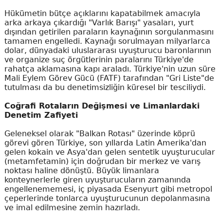
Hükümetin bütçe açıklarını kapatabilmek amacıyla
arka arkaya çıkardığı "Varlık Barışı" yasaları, yurt
dışından getirilen paraların kaynağının sorgulanmasını
tamamen engelledi. Kaynağı sorulmayan milyarlarca
dolar, dünyadaki uluslararası uyuşturucu baronlarının
ve organize suç örgütlerinin paralarını Türkiye'de
rahatça aklamasına kapı araladı. Türkiye'nin uzun süre
Mali Eylem Görev Gücü (FATF) tarafından "Gri Liste"de
tutulması da bu denetimsizliğin küresel bir tesciliydi.
Coğrafi Rotaların Değişmesi ve Limanlardaki
Denetim Zafiyeti
Geleneksel olarak "Balkan Rotası" üzerinde köprü
görevi gören Türkiye, son yıllarda Latin Amerika'dan
gelen kokain ve Asya'dan gelen sentetik uyuşturucular
(metamfetamin) için doğrudan bir merkez ve varış
noktası haline dönüştü. Büyük limanlara
konteynerlerle giren uyuşturucuların zamanında
engellenememesi, iç piyasada Esenyurt gibi metropol
çeperlerinde tonlarca uyuşturucunun depolanmasına
ve imal edilmesine zemin hazırladı.