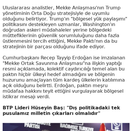
Uluslararası analistler, Mekke Anlaşması'nın Trump
yönetiminin Orta Doğu stratejisiyle de uyumlu
olduğunu belirtiyor. Trump'ın "bölgesel yük paylaşımı"
politikasını destekleyen uzmanlar, Washington'ın
doğrudan askeri müdahaleler yerine bölgedeki
müttefiklerinin güvenlik sorumluluğunu daha fazla
üstlenmesini tercih ettiğini, Mekke Paktı'nın da bu
stratejinin bir parçası olduğunu ifade ediyor.
Cumhurbaşkanı Recep Tayyip Erdoğan ise imzalanan
"Mekke Ortak Savunma Anlaşması"na ilişkin yaptığı
resmi açıklamada, kolektif caydırıcılığı temel alan bu
paktın hiçbir ülkeyi hedef almadığını ve bölgenin
huzurunu amaçlayan tüm kardeş ülkelerin katılımına
açık olduğunu belirtti. Erdoğan, paktın meşru
müdafaa hakkını teyit ettiğini vurgulayarak bölgesel
istikrar mesajı verdi.
BTP Lideri Hüseyin Baş: "Dış politikadaki tek
pusulamız milletin çıkarları olmalıdır"