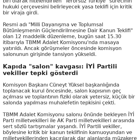
biri olarak nitelendirilen "Terörsüz Türkiye" sürecinin
hukuki çerçevesini belirleyecek yasa teklifi için kritik
bir viraja girdi.
Resmi adı "Milli Dayanışma ve Toplumsal
Bütünleşmenin Güçlendirilmesine Dair Kanun Teklifi"
olan 12 maddelik düzenleme, bugün saat 15.30
itibarıyla TBMM Adalet Komisyonu'nda masaya
yatırıldı. Ancak görüşmeler öncesinde komisyon
salonunun girişinde tansiyon yükseldi.
Kapıda "salon" kavgası: İYİ Partili
vekiller tepki gösterdi
Komisyon Başkanı Cüneyt Yüksel başkanlığında
toplanacak kurul öncesinde, salon kapısının geç
açılması ve toplantının fiziki olarak yetersiz, küçük bir
salonda yapılması muhalefetin tepkisini çekti.
TBMM Adalet Komisyonu salonu önünde bekleyen İYİ
Parti milletvekilleri ile AK Parti milletvekilleri arasında
sert sözlü tartışmalar yaşandı. İYİ Partili vekiller,
böylesine kritik bir kanun teklifinin kamuoyundan ve
milletvekillerinden kaçırılarak dar alanlarda müzakere