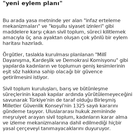
"yeni eylem planı"
Bu arada yasa metninde yer alan "infaz erteleme
mekanizmaları" ve "koşullu siyaset izinleri" gibi
maddelere karşı çıkan sivil toplum, süreci kilitlemek
amacıyla üç ana ayaktan oluşan çok yönlü bir eylem
haritası hazırladı.
Örgütler, taslakla kurulması planlanan "Millî
Dayanışma, Kardeşlik ve Demokrasi Komisyonu" gibi
yapılarda kadınların ve toplumun geniş kesimlerinin
eşit söz hakkına sahip olacağı bir güvence
getirilmesini istiyor.
Sivil toplum kuruluşları, barış ve bütünleşme
süreçlerinin kapalı kapılar ardında yürütülemeyeceğini
savunarak Türkiye'nin de taraf olduğu Birleşmiş
Milletler Güvenlik Konseyi'nin 1325 sayılı kararını
gündeme taşıyor. Uluslararası hukuk zemininde
meşruiyet arayan sivil toplum, kadınların karar alma
ve izleme mekanizmalarına dahil edilmediği hiçbir
yasal çerçeveyi tanımayacaklarını duyuruyor.