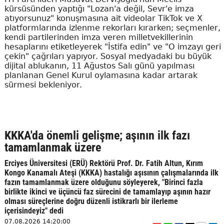
kürsüsünden yaptığı "Lozan'a değil, Sevr'e imza
atıyorsunuz" konuşmasına ait videolar TikTok ve X
platformlarında izlenme rekorları kırarken; seçmenler,
kendi partilerinden imza veren milletvekillerinin
hesaplarını etiketleyerek "İstifa edin" ve "O imzayı geri
çekin" çağrıları yapıyor. Sosyal medyadaki bu büyük
dijital ablukanın, 11 Ağustos Salı günü yapılması
planlanan Genel Kurul oylamasına kadar artarak
sürmesi bekleniyor.
KKKA'da önemli gelişme; aşının ilk fazı
tamamlanmak üzere
Erciyes Üniversitesi (ERÜ) Rektörü Prof. Dr. Fatih Altun, Kırım
Kongo Kanamalı Ateşi (KKKA) hastalığı aşısının çalışmalarında ilk
fazın tamamlanmak üzere olduğunu söyleyerek, "Birinci fazla
birlikte ikinci ve üçüncü faz sürecini de tamamlayıp aşının hazır
olması süreçlerine doğru düzenli istikrarlı bir ilerleme
içerisindeyiz" dedi
07.08.2026 14:20:00