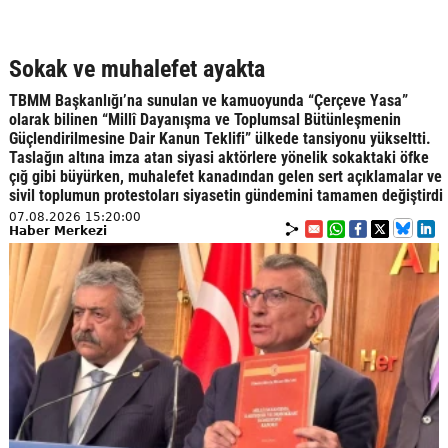
Sokak ve muhalefet ayakta
TBMM Başkanlığı’na sunulan ve kamuoyunda “Çerçeve Yasa”
olarak bilinen “Millî Dayanışma ve Toplumsal Bütünleşmenin
Güçlendirilmesine Dair Kanun Teklifi” ülkede tansiyonu yükseltti.
Taslağın altına imza atan siyasi aktörlere yönelik sokaktaki öfke
çığ gibi büyürken, muhalefet kanadından gelen sert açıklamalar ve
sivil toplumun protestoları siyasetin gündemini tamamen değiştirdi
07.08.2026 15:20:00
Haber Merkezi