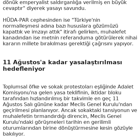
dönük emperyalist saldırganlığa verilmiş en büyük
cevaptır" diyerek yasayı savundu.
HÜDA-PAR cephesinden ise "Türkiye'nin
normalleşmesi adına bazı hususlara gözümüzü
kapattık ve imzayı attık" itirafı gelirken, muhalefet
kanadından ise metnin referanduma götürülerek nihai
kararın millete bırakılması gerektiği çağrısını yapıyor.
11 Ağustos'a kadar yasalaştırılması
hedefleniyor
Toplumsal öfke ve sokak protestoları eşliğinde Adalet
Komisyonu'na gelen yasa teklifinin, iktidar bloku
tarafından hızlandırılmış bir takvimle en geç 11
Ağustos Salı gününe kadar Meclis Genel Kurulu'ndan
geçirilmesi planlanıyor. Ancak sokaktaki tansiyonun ve
muhalefetin tırmandırdığı direncin, Meclis Genel
Kurulu'ndaki görüşmeleri tarihin en gerilimli
oturumlarından birine dönüştürmesine kesin gözüyle
bakılıyor.