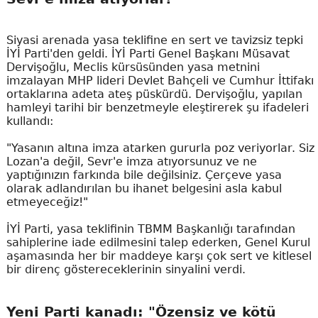
Siyasi arenada yasa teklifine en sert ve tavizsiz tepki
İYİ Parti'den geldi. İYİ Parti Genel Başkanı Müsavat
Dervişoğlu, Meclis kürsüsünden yasa metnini
imzalayan MHP lideri Devlet Bahçeli ve Cumhur İttifakı
ortaklarına adeta ateş püskürdü. Dervişoğlu, yapılan
hamleyi tarihi bir benzetmeyle eleştirerek şu ifadeleri
kullandı:
"Yasanın altına imza atarken gururla poz veriyorlar. Siz
Lozan'a değil, Sevr'e imza atıyorsunuz ve ne
yaptığınızın farkında bile değilsiniz. Çerçeve yasa
olarak adlandırılan bu ihanet belgesini asla kabul
etmeyeceğiz!"
İYİ Parti, yasa teklifinin TBMM Başkanlığı tarafından
sahiplerine iade edilmesini talep ederken, Genel Kurul
aşamasında her bir maddeye karşı çok sert ve kitlesel
bir direnç göstereceklerinin sinyalini verdi.
Yeni Parti kanadı: "Özensiz ve kötü