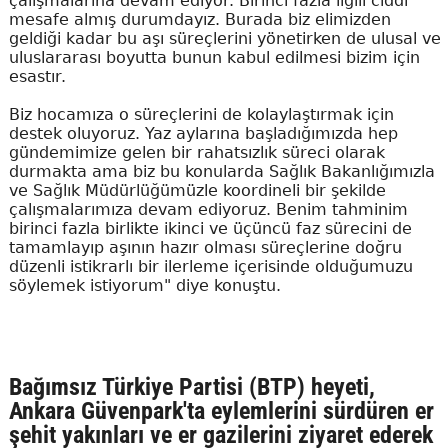
çalışmalarına devam ediyor. Birinci fazla ilgili ciddi
mesafe almış durumdayız. Burada biz elimizden
geldiği kadar bu aşı süreçlerini yönetirken de ulusal ve
uluslararası boyutta bunun kabul edilmesi bizim için
esastır.
Biz hocamıza o süreçlerini de kolaylaştırmak için
destek oluyoruz. Yaz aylarına başladığımızda hep
gündemimize gelen bir rahatsızlık süreci olarak
durmakta ama biz bu konularda Sağlık Bakanlığımızla
ve Sağlık Müdürlüğümüzle koordineli bir şekilde
çalışmalarımıza devam ediyoruz. Benim tahminim
birinci fazla birlikte ikinci ve üçüncü faz sürecini de
tamamlayıp aşının hazır olması süreçlerine doğru
düzenli istikrarlı bir ilerleme içerisinde olduğumuzu
söylemek istiyorum" diye konuştu.
Bağımsız Türkiye Partisi (BTP) heyeti,
Ankara Güvenpark'ta eylemlerini sürdüren er
şehit yakınları ve er gazilerini ziyaret ederek