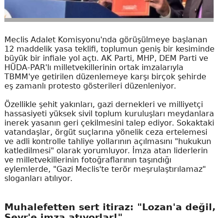
Meclis Adalet Komisyonu'nda görüşülmeye başlanan
12 maddelik yasa teklifi, toplumun geniş bir kesiminde
büyük bir infiale yol açtı. AK Parti, MHP, DEM Parti ve
HÜDA-PAR'lı milletvekillerinin ortak imzalarıyla
TBMM'ye getirilen düzenlemeye karşı birçok şehirde
eş zamanlı protesto gösterileri düzenleniyor.
Özellikle şehit yakınları, gazi dernekleri ve milliyetçi
hassasiyeti yüksek sivil toplum kuruluşları meydanlara
inerek yasanın geri çekilmesini talep ediyor. Sokaktaki
vatandaşlar, örgüt suçlarına yönelik ceza ertelemesi
ve adli kontrolle tahliye yollarının açılmasını "hukukun
katledilmesi" olarak yorumluyor. İmza atan liderlerin
ve milletvekillerinin fotoğraflarının taşındığı
eylemlerde, "Gazi Meclis'te terör meşrulaştırılamaz"
sloganları atılıyor.
Muhalefetten sert itiraz: "Lozan'a değil,
Sevr'e imza atıyorlar!"