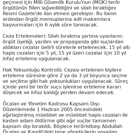
geçmesi için Milli Güvenlik Kurulu'nun (MGK) terör
örgütünün fiilen lağvedildiğini ve silah bıraktığını
Resmi Gazete'de ilan etmesi gerekiyor. Bu ilanın
ardından örgüt mensuplarına adli makamlara
başvurmaları için 6 aylık süre tanınacak.
Ceza Ertelemeleri: Silah bırakma şartına uyanların;
örgüt üyeliği, yardım ve propaganda gibi suçlardan
aldıkları cezalar belirli sürelerle ertelenecek. 15 yıl altı
hapis cezaları için 5 yıl, 15 yıl üzeri cezalar için 10 yıl
infaz erteleme uygulanacak.
Hak Yoksunluğu Kontrolü: Cezası ertelenen kişilere
erteleme süresine göre 2 ya da 3 yıl boyunca seçme
ve seçilme gibi hak yoksunlukları uygulanacak. Süreç
içinde yeni bir terör suçu işlenirse erteleme kararı
düşecek ve infaz kaldığı yerden devam edecek.
Öcalan ve Yönetim Kadrosu Kapsam Dışı:
Düzenlemede 1 Haziran 2005 öncesindeki
ağırlaştırılmış müebbet ve müebbet hapis cezaları ile
kasten adam öldürme gibi ağır suçlar tamamen
kapsam dışı bırakıldı. Böylece teröristbaşı Abdullah
Öcalan ve Kandil'deki tepe yöneticilerin yasadan