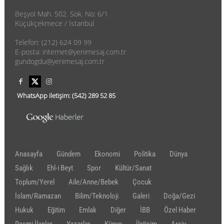
Beşyol Mah. 502. Sok. No: 6/1
Küçükçekmece / İstanbul
Telefon: (212) 624 09 99
E-posta: internet@yenimesaj.com.tr
gundogdu@yenimesaj.com.tr
WhatsApp iletişim:
(542)
289 52 85
Anasayfa
Gündem
Ekonomi
Politika
Dünya
Sağlık
Ehl-i Beyt
Spor
Kültür/Sanat
Toplum/Yerel
Aile/Anne/Bebek
Çocuk
İslam/Ramazan
Bilim/Teknoloji
Galeri
Doğa/Gezi
Hukuk
Eğitim
Emlak
Diğer
İBB
Özel Haber
Resmi İlanlar
Yazarlar
Künye
İletişim
Arşiv