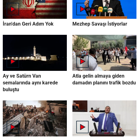
İran'dan Geri Adım Yok
Mezhep Savaşı İstiyorlar
Ay ve Satürn Van
Atla gelin almaya giden
semalarında aynı karede
damadın planını trafik bozdu
buluştu