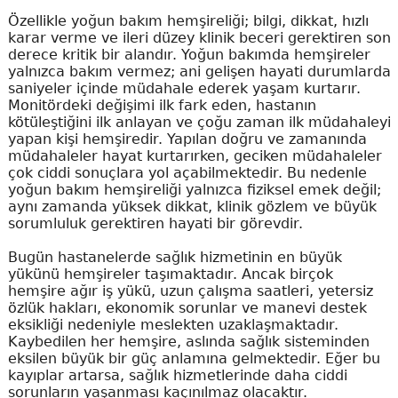
Özellikle yoğun bakım hemşireliği; bilgi, dikkat, hızlı
karar verme ve ileri düzey klinik beceri gerektiren son
derece kritik bir alandır. Yoğun bakımda hemşireler
yalnızca bakım vermez; ani gelişen hayati durumlarda
saniyeler içinde müdahale ederek yaşam kurtarır.
Monitördeki değişimi ilk fark eden, hastanın
kötüleştiğini ilk anlayan ve çoğu zaman ilk müdahaleyi
yapan kişi hemşiredir. Yapılan doğru ve zamanında
müdahaleler hayat kurtarırken, geciken müdahaleler
çok ciddi sonuçlara yol açabilmektedir. Bu nedenle
yoğun bakım hemşireliği yalnızca fiziksel emek değil;
aynı zamanda yüksek dikkat, klinik gözlem ve büyük
sorumluluk gerektiren hayati bir görevdir.
Bugün hastanelerde sağlık hizmetinin en büyük
yükünü hemşireler taşımaktadır. Ancak birçok
hemşire ağır iş yükü, uzun çalışma saatleri, yetersiz
özlük hakları, ekonomik sorunlar ve manevi destek
eksikliği nedeniyle meslekten uzaklaşmaktadır.
Kaybedilen her hemşire, aslında sağlık sisteminden
eksilen büyük bir güç anlamına gelmektedir. Eğer bu
kayıplar artarsa, sağlık hizmetlerinde daha ciddi
sorunların yaşanması kaçınılmaz olacaktır.