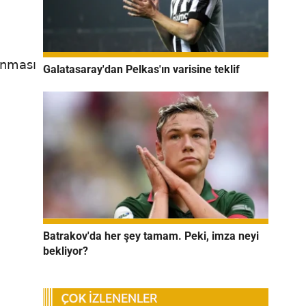
anması
Galatasaray'dan Pelkas'ın varisine teklif
Batrakov'da her şey tamam. Peki, imza neyi
bekliyor?