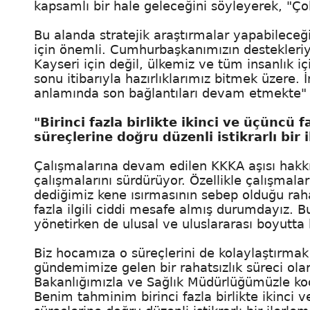
kapsamlı bir hale geleceğini söyleyerek, "Ç
Bu alanda stratejik araştırmalar yapabileceğ
için önemli. Cumhurbaşkanımızın destekleri
Kayseri için değil, ülkemiz ve tüm insanlık i
sonu itibarıyla hazırlıklarımız bitmek üzere.
anlamında son bağlantıları devam etmekte" 
"Birinci fazla birlikte ikinci ve üçüncü
süreçlerine doğru düzenli istikrarlı bir 
Çalışmalarına devam edilen KKKA aşısı hakkı
çalışmalarını sürdürüyor. Özellikle çalışmala
dediğimiz kene ısırmasının sebep olduğu rahats
fazla ilgili ciddi mesafe almış durumdayız. B
yönetirken de ulusal ve uluslararası boyutta 
Biz hocamıza o süreçlerini de kolaylaştırmak
gündemimize gelen bir rahatsızlık süreci ol
Bakanlığımızla ve Sağlık Müdürlüğümüzle koo
Benim tahminim birinci fazla birlikte ikinci 