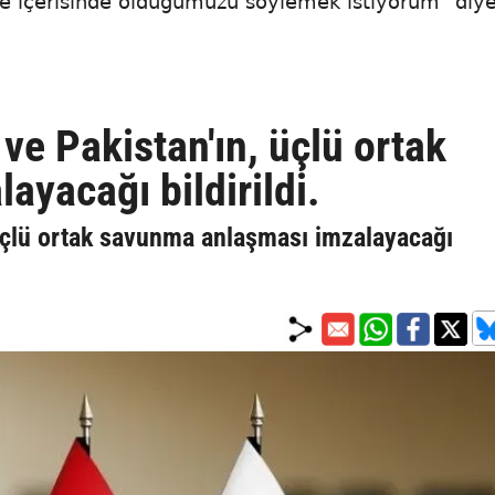
leme içerisinde olduğumuzu söylemek istiyorum" diy
ve Pakistan'ın, üçlü ortak
yacağı bildirildi.
 üçlü ortak savunma anlaşması imzalayacağı