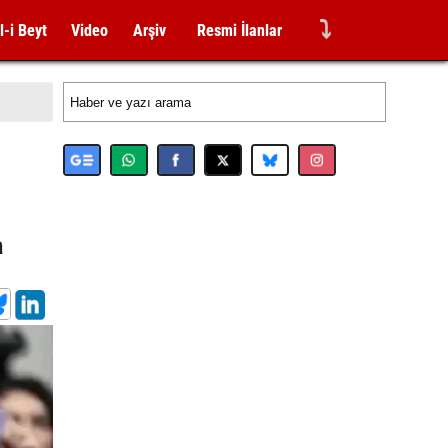
⤵
l-i Beyt
Video
Arşiv
Resmi İlanlar
a