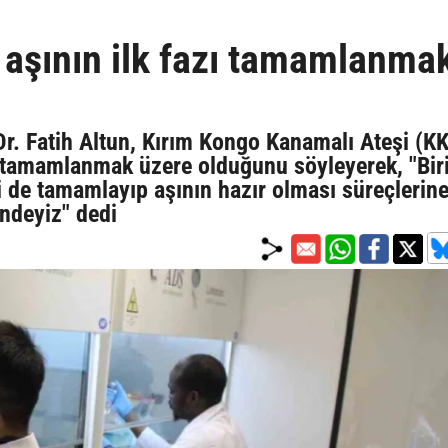
 aşının ilk fazı tamamlanma
Dr. Fatih Altun, Kırım Kongo Kanamalı Ateşi (K
ın tamamlanmak üzere olduğunu söyleyerek, "Bir
ni de tamamlayıp aşının hazır olması süreçlerin
indeyiz" dedi