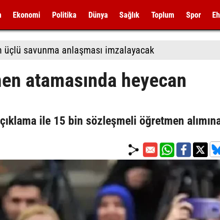
m
Ekonomi
Politika
Dünya
Sağlık
Toplum
Spor
Eh
tan üçlü savunma anlaşması imzalayacak
men atamasında heyecan
 açıklama ile 15 bin sözleşmeli öğretmen alımın