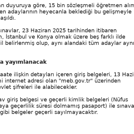
ılan duyuruya göre, 15 bin sözleşmeli öğretmen alı
etmen adaylarının heyecanla beklediği bu gelişmeyle
aşıldı.
ınavlar, 23 Haziran 2025 tarihinden itibaren
, İstanbul ve Konya olmak üzere beş farklı ilde
ir il belirlenmiş olup, aynı alandaki tüm adaylar aynı
'da yayımlanacak
aate ilişkin detayları içeren giriş belgeleri, 13 Haz
mi internet adresi olan "meb.gov.tr" üzerinden
et şifreleri ile alabilecekler.
av giriş belgesi ve geçerli kimlik belgeleri (Nüfus
eya geçerlilik süresi dolmamış pasaport) ile sınav
ibi belgeler geçerli sayılmayacaktır.