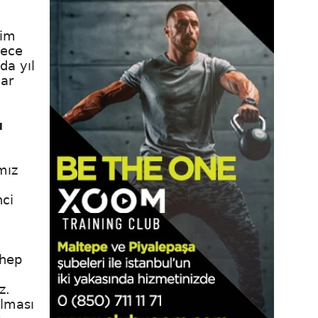
zim
dece
da yıl
lar
ı
mız
nci
 hep
z.
olması