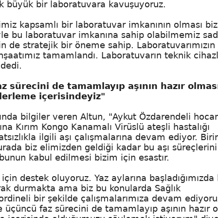
ok büyük bir laboratuvara kavuşuyoruz.
imiz kapsamlı bir laboratuvar imkanının olması bi
yle bu laboratuvar imkanına sahip olabilmemiz sa
çin de stratejik bir öneme sahip. Laboratuvarımızın 
 İnşaatımız tamamlandı. Laboratuvarın teknik cihaz
dedi.
 faz sürecini de tamamlayıp aşının hazır olmas
ilerleme içerisindeyiz"
nda bilgiler veren Altun, "Aykut Özdarendeli hoca
rına Kırım Kongo Kanamalı Virüslü ateşli hastalığı
ızlıkla ilgili aşı çalışmalarına devam ediyor. Biri
urada biz elimizden geldiği kadar bu aşı süreçlerini
bunun kabul edilmesi bizim için esastır.
 için destek oluyoruz. Yaz aylarına başladığımızda
arak durmakta ama biz bu konularda Sağlık
rdineli bir şekilde çalışmalarımıza devam ediyoru
ve üçüncü faz sürecini de tamamlayıp aşının hazır 