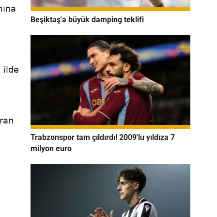
mına
Beşiktaş'a büyük damping teklifi
 ilde
iran
Trabzonspor tam çıldırdı! 2009'lu yıldıza 7
milyon euro
a