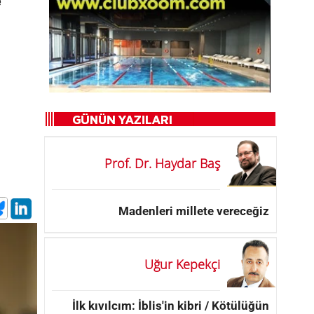
e
Prof. Dr. Haydar Baş
Madenleri millete vereceğiz
Uğur Kepekçi
İlk kıvılcım: İblis'in kibri / Kötülüğün