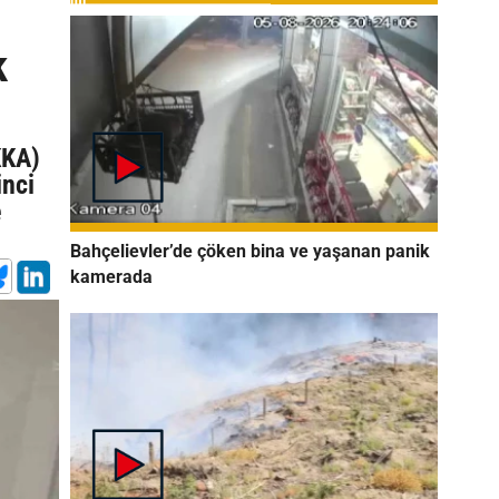
k
KKA)
inci
e
Bahçelievler’de çöken bina ve yaşanan panik
kamerada