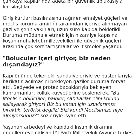
çankaya kapılarında adeta bir güvenlik ablukasıyla
karşılaştılar.
Giriş kartları basılmasına rağmen emniyet güçleri ve
meclis koruma amirliği tarafından içeriye alınmayan
gazi ve şehit yakınları, uzun süre kapıda bekletildi.
Duruma müdahale etmek için nizamiye kapısına
koşan muhalefet milletvekilleri ile güvenlik güçleri
arasında çok sert tartışmalar ve itişmeler yaşandı.
"Bölücüler içeri giriyor, biz neden
dışarıdayız?"
Kapı önünde tekerlekli sandalyeleriyle ve bastonlarıyla
barikatın açılmasını bekleyen gaziler duruma feryat
etti. Sedyede ve protez bacaklarıyla bekleyen
kahramanlar, kolluk kuvvetlerine seslenerek,
"Bu
Meclis'e bölücüler, hainler, sabıkalılar elini kolunu
sallayarak giriyor! Biz bu vatan için uzuvlarımızı
bıraktık, terörist değiliz! Bizi kendi Meclisimize niye
almıyorsunuz?"
sözleriyle isyan etti.
Yaşanan arbedeyi ve kapıdaki insanlık dramını
engellemeye çalışan İYİ Parti Milletvekili Ayyüce Türkeş