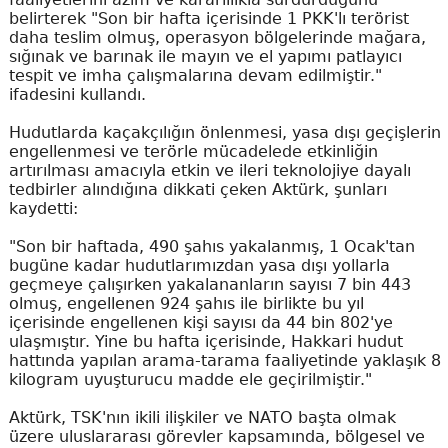
belirterek "Son bir hafta içerisinde 1 PKK'lı terörist
daha teslim olmuş, operasyon bölgelerinde mağara,
sığınak ve barınak ile mayın ve el yapımı patlayıcı
tespit ve imha çalışmalarına devam edilmiştir."
ifadesini kullandı.
Hudutlarda kaçakçılığın önlenmesi, yasa dışı geçişlerin
engellenmesi ve terörle mücadelede etkinliğin
artırılması amacıyla etkin ve ileri teknolojiye dayalı
tedbirler alındığına dikkati çeken Aktürk, şunları
kaydetti:
"Son bir haftada, 490 şahıs yakalanmış, 1 Ocak'tan
bugüne kadar hudutlarımızdan yasa dışı yollarla
geçmeye çalışırken yakalananların sayısı 7 bin 443
olmuş, engellenen 924 şahıs ile birlikte bu yıl
içerisinde engellenen kişi sayısı da 44 bin 802'ye
ulaşmıştır. Yine bu hafta içerisinde, Hakkari hudut
hattında yapılan arama-tarama faaliyetinde yaklaşık 8
kilogram uyuşturucu madde ele geçirilmiştir."
Aktürk, TSK'nın ikili ilişkiler ve NATO başta olmak
üzere uluslararası görevler kapsamında, bölgesel ve