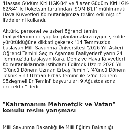
'Hassas Güdüm Kiti HGK-84' ve 'Lazer Güdüm Kiti LGK-
82/84' ile Roketsan tarafından 'SOM-B1T' mühimmatı
Hava Kuvvetleri Komutanlığımıza teslim edilmiştir."
ifadelerini kullandı.
Aktürk, personel ve askeri öğrenci temin
faaliyetlerinin de yapılan planlamalara uygun şekilde
yürütüldüğüne dikkati çekerek "14 Temmuz'da
başlayan Milli Savunma Üniversitesi '2026 Yılı Askeri
Öğrenci Temini Seçim Aşaması Faaliyetleri' yarın 24
Temmuz'da başlayan Kara, Deniz ve Hava Kuvvetleri
Komutanlıklarında İstihdam Edilmek Üzere 2026 Yılı
'3'üncü Dönem Uzman Erbaş Temini', '4'üncü Dönem
Teknik Sınıf Uzman Erbaş Temini' ile '2'nci Dönem
Sözleşmeli Er Temini' başvuruları 9 Ağustos sona
erecektir." dedi.
"Kahramanım Mehmetçik ve Vatan"
konulu resim yarışması
Milli Savunma Bakanlığı ile Milli Eğitim Bakanlığı