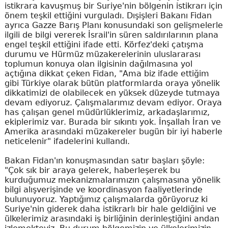
istikrara kavuşmuş bir Suriye'nin bölgenin istikrarı için
önem teşkil ettiğini vurguladı. Dışişleri Bakanı Fidan
ayrıca Gazze Barış Planı konusundaki son gelişmelerle
ilgili de bilgi vererek İsrail'in süren saldırılarının plana
engel teşkil ettiğini ifade etti. Körfez'deki çatışma
durumu ve Hürmüz müzakerelerinin uluslararası
toplumun konuya olan ilgisinin dağılmasına yol
açtığına dikkat çeken Fidan, "Ama biz ifade ettiğim
gibi Türkiye olarak bütün platformlarda oraya yönelik
dikkatimizi de olabilecek en yüksek düzeyde tutmaya
devam ediyoruz. Çalışmalarımız devam ediyor. Oraya
has çalışan genel müdürlüklerimiz, arkadaşlarımız,
ekiplerimiz var. Burada bir sıkıntı yok. İnşallah İran ve
Amerika arasındaki müzakereler bugün bir iyi haberle
neticelenir" ifadelerini kullandı.
Bakan Fidan'ın konuşmasından satır başları şöyle:
"Çok sık bir araya gelerek, haberleşerek bu
kurduğumuz mekanizmalarımızın çalışmasına yönelik
bilgi alışverişinde ve koordinasyon faaliyetlerinde
bulunuyoruz. Yaptığımız çalışmalarda görüyoruz ki
Suriye'nin giderek daha istikrarlı bir hale geldiğini ve
ülkelerimiz arasındaki iş birliğinin derinleştiğini andan