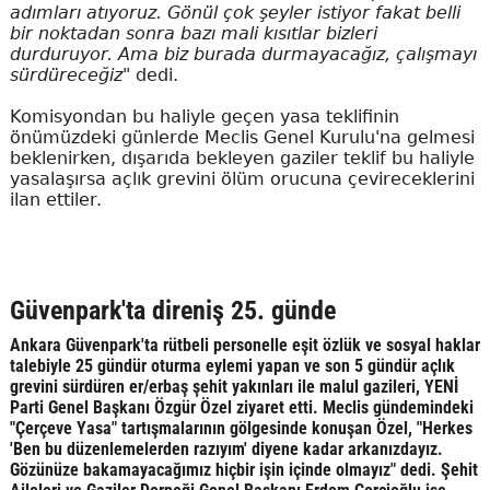
adımları atıyoruz. Gönül çok şeyler istiyor fakat belli
bir noktadan sonra bazı mali kısıtlar bizleri
durduruyor. Ama biz burada durmayacağız, çalışmayı
sürdüreceğiz"
dedi.
Komisyondan bu haliyle geçen yasa teklifinin
önümüzdeki günlerde Meclis Genel Kurulu'na gelmesi
beklenirken, dışarıda bekleyen gaziler teklif bu haliyle
yasalaşırsa açlık grevini ölüm orucuna çevireceklerini
ilan ettiler.
Güvenpark'ta direniş 25. günde
Ankara Güvenpark'ta rütbeli personelle eşit özlük ve sosyal haklar
talebiyle 25 gündür oturma eylemi yapan ve son 5 gündür açlık
grevini sürdüren er/erbaş şehit yakınları ile malul gazileri, YENİ
Parti Genel Başkanı Özgür Özel ziyaret etti. Meclis gündemindeki
"Çerçeve Yasa" tartışmalarının gölgesinde konuşan Özel, "Herkes
'Ben bu düzenlemelerden razıyım' diyene kadar arkanızdayız.
Gözünüze bakamayacağımız hiçbir işin içinde olmayız" dedi. Şehit