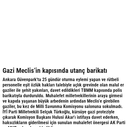
Gazi Meclis’in kapısında utanç barikatı
Ankara Güvenpark'ta 25 gündür oturma eylemi yapan ve rütbeli
personelle eşit özlük hakları talebiyle açlık grevinde olan malul er
gaziler ile şehit yakınları, davet edildikleri TBMM kapısında polis
barikatıyla durduruldu. Muhalefet milletvekillerinin araya girmesi
ve kapıda yaşanan büyük arbedenin ardından Meclis'e girebilen
gaziler, bu kez de Milli Savunma Komisyonu salonuna sokulmadı.
İYİ Parti Milletvekili Selçuk Türkoğlu, kürsüye gazi proteziyle
çıkarak Komisyon Başkanı Hulusi Akar'ı istifaya davet ederken,
haksızlıkların giderilmesi için sunulan muhalefet önergesi AK Parti