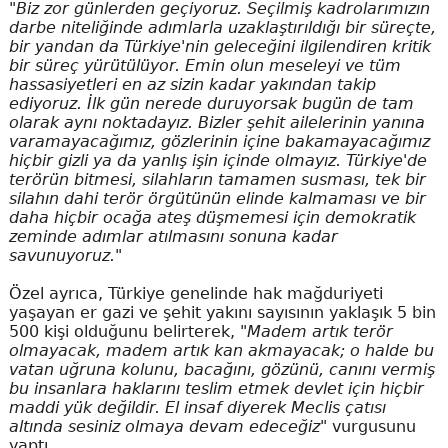
"Biz zor günlerden geçiyoruz. Seçilmiş kadrolarımızın
darbe niteliğinde adımlarla uzaklaştırıldığı bir süreçte,
bir yandan da Türkiye'nin geleceğini ilgilendiren kritik
bir süreç yürütülüyor. Emin olun meseleyi ve tüm
hassasiyetleri en az sizin kadar yakından takip
ediyoruz. İlk gün nerede duruyorsak bugün de tam
olarak aynı noktadayız. Bizler şehit ailelerinin yanına
varamayacağımız, gözlerinin içine bakamayacağımız
hiçbir gizli ya da yanlış işin içinde olmayız. Türkiye'de
terörün bitmesi, silahların tamamen susması, tek bir
silahın dahi terör örgütünün elinde kalmaması ve bir
daha hiçbir ocağa ateş düşmemesi için demokratik
zeminde adımlar atılmasını sonuna kadar
savunuyoruz."
Özel ayrıca, Türkiye genelinde hak mağduriyeti
yaşayan er gazi ve şehit yakını sayısının yaklaşık 5 bin
500 kişi olduğunu belirterek,
"Madem artık terör
olmayacak, madem artık kan akmayacak; o halde bu
vatan uğruna kolunu, bacağını, gözünü, canını vermiş
bu insanlara haklarını teslim etmek devlet için hiçbir
maddi yük değildir. El insaf diyerek Meclis çatısı
altında sesiniz olmaya devam edeceğiz"
vurgusunu
yaptı.