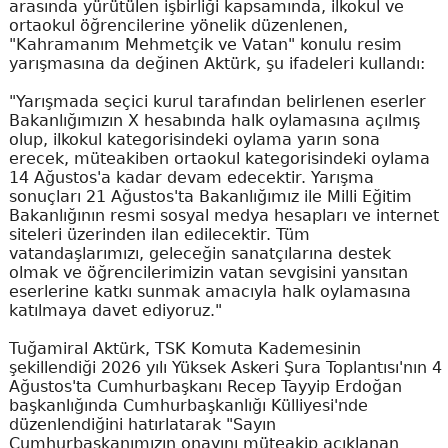
arasında yürütülen işbirliği kapsamında, ilkokul ve
ortaokul öğrencilerine yönelik düzenlenen,
"Kahramanım Mehmetçik ve Vatan" konulu resim
yarışmasına da değinen Aktürk, şu ifadeleri kullandı:
"Yarışmada seçici kurul tarafından belirlenen eserler
Bakanlığımızın X hesabında halk oylamasına açılmış
olup, ilkokul kategorisindeki oylama yarın sona
erecek, müteakiben ortaokul kategorisindeki oylama
14 Ağustos'a kadar devam edecektir. Yarışma
sonuçları 21 Ağustos'ta Bakanlığımız ile Milli Eğitim
Bakanlığının resmi sosyal medya hesapları ve internet
siteleri üzerinden ilan edilecektir. Tüm
vatandaşlarımızı, geleceğin sanatçılarına destek
olmak ve öğrencilerimizin vatan sevgisini yansıtan
eserlerine katkı sunmak amacıyla halk oylamasına
katılmaya davet ediyoruz."
Tuğamiral Aktürk, TSK Komuta Kademesinin
şekillendiği 2026 yılı Yüksek Askeri Şura Toplantısı'nın 4
Ağustos'ta Cumhurbaşkanı Recep Tayyip Erdoğan
başkanlığında Cumhurbaşkanlığı Külliyesi'nde
düzenlendiğini hatırlatarak "Sayın
Cumhurbaşkanımızın onayını müteakip açıklanan