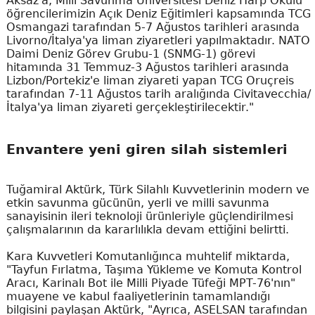
Aksaz'a, Milli Savunma Üniversitesi Deniz Harp Okulu
öğrencilerimizin Açık Deniz Eğitimleri kapsamında TCG
Osmangazi tarafından 5-7 Ağustos tarihleri arasında
Livorno/İtalya'ya liman ziyaretleri yapılmaktadır. NATO
Daimi Deniz Görev Grubu-1 (SNMG-1) görevi
hitamında 31 Temmuz-3 Ağustos tarihleri arasında
Lizbon/Portekiz'e liman ziyareti yapan TCG Oruçreis
tarafından 7-11 Ağustos tarih aralığında Civitavecchia/
İtalya'ya liman ziyareti gerçekleştirilecektir."
Envantere yeni giren silah sistemleri
Tuğamiral Aktürk, Türk Silahlı Kuvvetlerinin modern ve
etkin savunma gücünün, yerli ve milli savunma
sanayisinin ileri teknoloji ürünleriyle güçlendirilmesi
çalışmalarının da kararlılıkla devam ettiğini belirtti.
Kara Kuvvetleri Komutanlığınca muhtelif miktarda,
"Tayfun Fırlatma, Taşıma Yükleme ve Komuta Kontrol
Aracı, Karinalı Bot ile Milli Piyade Tüfeği MPT-76'nın"
muayene ve kabul faaliyetlerinin tamamlandığı
bilgisini paylaşan Aktürk, "Ayrıca, ASELSAN tarafından