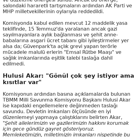
salondaki hararetli tartışmaların ardından AK Parti ve
MHP milletvekillerinin oylarıyla reddedildi.
Komisyonda kabul edilen mevcut 12 maddelik yasa
teklifinde, 15 Temmuz'da yaralanan ancak gazi
sayılmayanlara aylık bağlanması ve şehit anne-
babalarına asgari ücret tabanı gibi iyileştirmeler yer
alsa da; Güvenpark'ta açlık grevi yapan terörle
mücadele malulü erlerin "Emsal Rütbe Maaşı" ve
sağlık imkanlarında eşitlik talebi taslağa dahil
edilmedi.
Hulusi Akar: "Gönül çok şey istiyor ama
kısıtlar var"
Komisyonun ardından basına açıklamalarda bulunan
TBMM Milli Savunma Komisyonu Başkanı Hulusi Akar
ise kapıdaki engellemelere değinmeden taslağı
savundu. Devletin imkanları ölçüsünde en iyi
düzenlemeyi yapmaya çalıştıklarını belirten Akar,
"Şehit ailelerimizin ve gazilerimizin hakkını korumak
için gece gündüz gayret gösteriyoruz.
Memleketimizin, milletimizin imkanları nispetinde bu