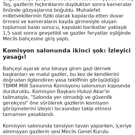
Taş, gazilerin hıçkırıklarını duyduktan sonra kameralar
önünde gözyaşlarına boğuldu. Muhalefet
milletvekillerinin fiziki olarak kapılarda etten duvar
örmesi ve kameraların kayda girmesiyle oluşan
toplumsal baskı sonucu, kapıdaki barikatlar yaklaşık
1,5 saat sonra gevşetildi ve gaziler feryatlar eşliğinde
Meclis bahçesine giriş yaptı.
Komisyon salonunda ikinci şok: İzleyici
yasağı!
Bahçeyi aşarak ana binaya giren gazi dernek
başkanları ve malul gaziler, bu kez de kendilerini
doğrudan ilgilendiren yasa teklifinin görüşüldüğü
TBMM Milli Savunma Komisyonu salonunun kapısında
durduruldu. Komisyon Başkanı Hulusi Akar'ın
talimatıyla, "Salonda yer olmadığı ve güvenlik
gerekçesi" öne sürülerek gazilerin komisyon
görüşmelerini izleyici locasından takip etmesi
tamamen yasaklandı.
Komisyon salonunda tansiyon tavan yaparken, içeriye
alınmayan gazilerin sesi Meclis Genel Kurulu