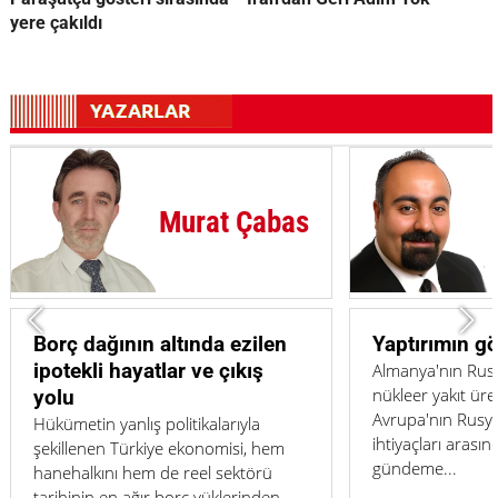
yere çakıldı
Cem Bürüç
Yaptırımın görünmeyen sınırı
Sosyal medya
bitiriyor mu?
Almanya'nın Rusya ile bağlantılı
nükleer yakıt üretimine izin vermesi,
Aynı masada otur
Avrupa'nın Rusya politikası ile enerji
düşünün. Dördü
ihtiyaçları arasındaki gerilimi yeniden
önünde, gözleri 
gündeme...
Biri başka şehird
yazışıyor, diğeri h