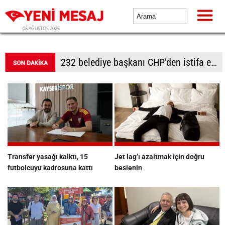
08 AĞUSTOS 2026
Adalet Komisyonu önünde gerginlik
Transfer yasağı kalktı, 15
Jet lag’ı azaltmak için doğru
futbolcuyu kadrosuna kattı
beslenin