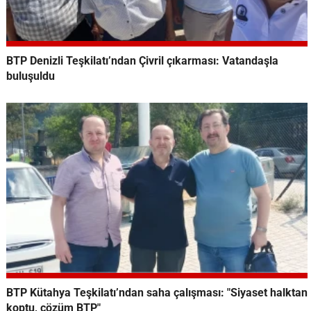
BTP Denizli Teşkilatı’ndan Çivril çıkarması: Vatandaşla
buluşuldu
BTP Kütahya Teşkilatı’ndan saha çalışması: "Siyaset halktan
koptu, çözüm BTP"