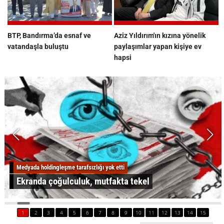
BTP, Bandırma’da esnaf ve
Aziz Yıldırım'ın kızına yönelik
vatandaşla buluştu
paylaşımlar yapan kişiye ev
hapsi
Medyada holdingleşme tarafsızlığı yok etti
Ekranda çoğulculuk, mutfakta tekel
1
2
3
4
5
6
7
8
9
10
11
12
13
14
15