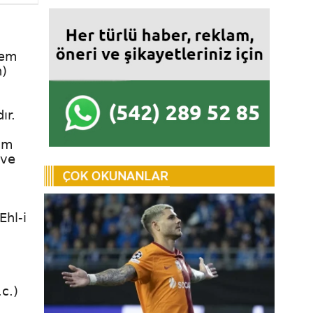
tem
n)
ır.
sum
 ve
Ehl-i
a
c.)