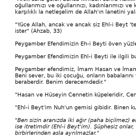
oğullarımızı ve oğullarınızı, kadınlarımızı ve 
karşılıklı la netleşelim de Allah'ın lanetini y
"Yüce Allah, ancak ve ancak siz Ehl-i Beyt 't
ister" (Ahzab, 33)
Peygamber Efendimizin Eh-i Beyti öven yüzler
Peygamber Efendimizin Ehl-i Beyti ile ilgili 
Peygamber efendimiz, İmam Hasan ve İmam H
Beni sever, bu iki çocuğu, onların babaları
beraberdir. Benim derecemdedir."
"Hasan ve Hüseyin Cennetin küpeleridir, Cenne
"Ehl-i Beyt'im Nuh'un gemisi gibidir. Binen k
"Ben sizin aranızda iki ağır (paha biçilmez) e
ise itretimdir (Ehl-i Beyt'im). Şüphesiz onl
birbirlerinden asla ayrılmazlar."