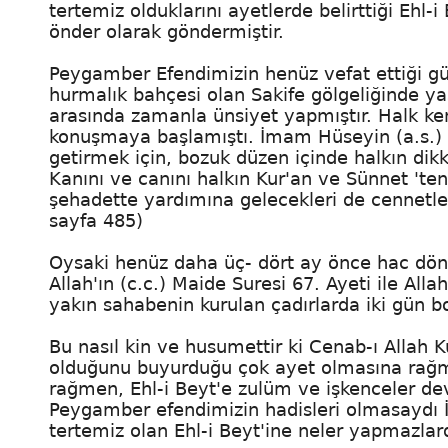
tertemiz olduklarını ayetlerde belirttiği Ehl-
önder olarak göndermiştir.
Peygamber Efendimizin henüz vefat ettiği g
hurmalık bahçesi olan Sakife gölgeliğinde y
arasında zamanla ünsiyet yapmıştır. Halk ken
konuşmaya başlamıştı. İmam Hüseyin (a.s.) C
getirmek için, bozuk düzen içinde halkın dik
Kanını ve canını halkın Kur'an ve Sünnet 'te
şehadette yardımına gelecekleri de cennetl
sayfa 485)
Oysaki henüz daha üç- dört ay önce hac dön
Allah'ın (c.c.) Maide Suresi 67. Ayeti ile All
yakın sahabenin kurulan çadırlarda iki gün bo
Bu nasıl kin ve husumettir ki Cenab-ı Allah K
olduğunu buyurduğu çok ayet olmasına rağm
rağmen, Ehl-i Beyt'e zulüm ve işkenceler dev
Peygamber efendimizin hadisleri olmasaydı İ
tertemiz olan Ehl-i Beyt'ine neler yapmazlar