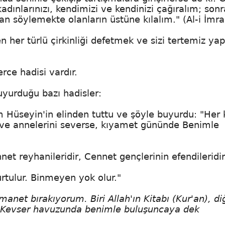
kadınlarınızı, kendimizi ve kendinizi çağıralım; sonr
alan söylemekte olanların üstüne kılalım." (Al-i İmr
en her türlü çirkinliği defetmek ve sizi tertemiz y
ce hadisi vardır.
buyurduğu bazı hadisler:
üseyin'in elinden tuttu ve şöyle buyurdu: "Her
nı ve annelerini severse, kıyamet gününde Benimle
t reyhanileridir, Cennet gençlerinin efendileridir
urtulur. Binmeyen yok olur."
manet bırakıyorum. Biri Allah'ın Kitabı (Kur'an), di
ar, Kevser havuzunda benimle buluşuncaya dek