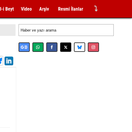
⤵
l-i Beyt
Video
Arşiv
Resmi İlanlar