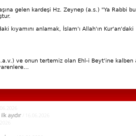
aşına gelen kardeşi Hz. Zeynep (a.s.) "Ya Rabbi b
tur.
ki kıyamını anlamak, İslam'ı Allah'ın Kur'an'daki
.v.) ve onun tertemiz olan Ehl-i Beyt'ine kalben 
 yarenlere…
.06.2026
lk ayıdır
/ 16.06.2026
.2026