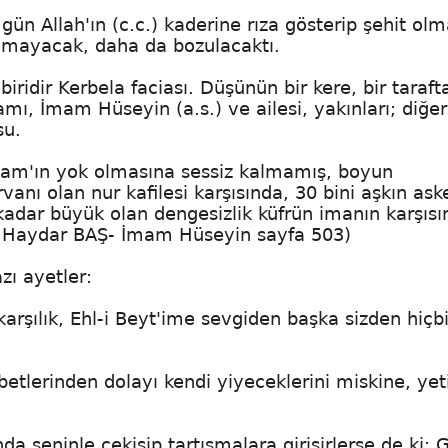
ün Allah'ın (c.c.) kaderine rıza gösterip şehit olm
lamayacak, daha da bozulacaktı.
iridir Kerbela faciası. Düşünün bir kere, bir taraft
ı, İmam Hüseyin (a.s.) ve ailesi, yakınları; diğer
su.
slam'ın yok olmasına sessiz kalmamış, boyun
anı olan nur kafilesi karşısında, 30 bini aşkın as
kadar büyük olan dengesizlik küfrün imanın karşısı
Dr. Haydar BAŞ- İmam Hüseyin sayfa 503)
azı ayetler:
arşılık, Ehl-i Beyt'ime sevgiden başka sizden hiçbi
betlerinden dolayı kendi yiyeceklerini miskine, ye
a seninle çekişip tartışmalara girişirlerse de ki: G