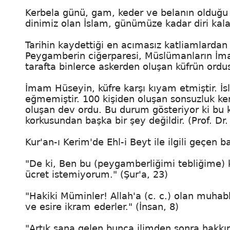
Kerbela günü, gam, keder ve belanın olduğu g
dinimiz olan İslam, günümüze kadar diri ka
Tarihin kaydettiği en acımasız katliamlardan b
Peygamberin ciğerparesi, Müslümanların İmam
tarafta binlerce askerden oluşan küfrün ordu
İmam Hüseyin, küfre karşı kıyam etmiştir. İ
eğmemiştir. 100 kişiden oluşan sonsuzluk kerv
oluşan dev ordu. Bu durum gösteriyor ki bu 
korkusundan başka bir şey değildir. (Prof. 
Kur'an-ı Kerim'de Ehl-i Beyt ile ilgili geçen b
"De ki, Ben bu (peygamberliğimi tebliğime) k
ücret istemiyorum." (Şur'a, 23)
"Hakiki Müminler! Allah'a (c. c.) olan muhab
ve esire ikram ederler." (İnsan, 8)
"Artık sana gelen bunca ilimden sonra hakkınd