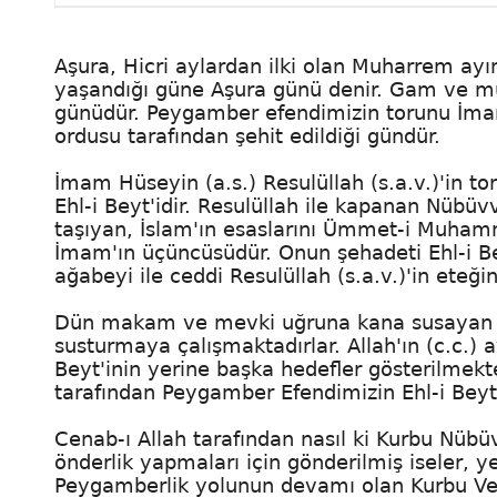
Aşura, Hicri aylardan ilki olan Muharrem ayı
yaşandığı güne Aşura günü denir. Gam ve m
günüdür. Peygamber efendimizin torunu İmam H
ordusu tarafından şehit edildiği gündür.
İmam Hüseyin (a.s.) Resulüllah (s.a.v.)'in toru
Ehl-i Beyt'idir. Resulüllah ile kapanan Nüb
taşıyan, İslam'ın esaslarını Ümmet-i Muham
İmam'ın üçüncüsüdür. Onun şehadeti Ehl-i Bey
ağabeyi ile ceddi Resulüllah (s.a.v.)'in eteğ
Dün makam ve mevki uğruna kana susayan ye
susturmaya çalışmaktadırlar. Allah'ın (c.c.) 
Beyt'inin yerine başka hedefler gösterilmekte
tarafından Peygamber Efendimizin Ehl-i Beyt'
Cenab-ı Allah tarafından nasıl ki Kurbu Nüb
önderlik yapmaları için gönderilmiş iseler, 
Peygamberlik yolunun devamı olan Kurbu Vel