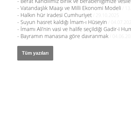
- Berat Kandilimiz birlik ve beraberliğimize vesil
- Vatandaşlık Maaşı ve Milli Ekonomi Modeli
/ 13
- Halkın hür iradesi Cumhuriyet
/ 29.10.2025
- Suyun hasret kaldığı İmam-ı Hüseyin
/ 04.07.20
- İmamı Ali’nin vasi ve halife seçildiği Gadir-i H
- Bayramın manasına göre davranmak
/ 04.06.2