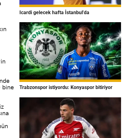
a
Icardi gelecek hafta İstanbul'da
kın
in
inde
0 bine
Trabzonspor istiyordu: Konyaspor bitiriyor
iz
sına
nün