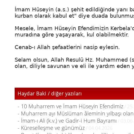
İmam Hüseyin (a.s.) şehit edildiğinde yanı b
kurban olarak kabul et" diye duada bulunmuş
Mesele, İmam Hüseyin Efendimizin Kerbela'da
muradına göre yaşayarak, kul olabilmektir.
Cenab-ı Allah şefaatlerini nasip eylesin.
Selam olsun, Allah Resulü Hz. Muhammed (s.a
olan, diliyle savunan ve eli ile yardım eden
Haydar Baki / diğer yazıları
- 10 Muharrem ve İmam Hüseyin Efendimiz
/ 25
- Muharrem ayı Müslüman âleminin yılbaşı olan i
- İmam-ı Ali (k.v.) ve Gadir-i Hum Bayramı
/ 03.06
- Küreselleşme ve günümüz
/ 04.04.2026