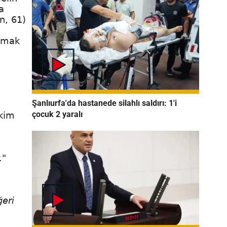
a
an, 61)
apmak
Şanlıurfa'da hastanede silahlı saldırı: 1'i
çocuk 2 yaralı
 kim
."
ğeri