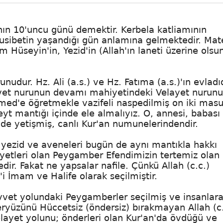
nın 10'uncu günü demektir. Kerbela katliamının
usibetin yaşandığı gün anlamına gelmektedir. Ma
üseyin'in, Yezid'in (Allah'ın laneti üzerine olsu
nudur. Hz. Ali (a.s.) ve Hz. Fatıma (a.s.)'ın evladıd
üvvet nurunun devamı mahiyetindeki Velayet nurunu
med'e öğretmekle vazifeli naspedilmiş on iki ma
t mantığı içinde ele almalıyız. O, annesi, babası
inde yetişmiş, canlı Kur'an numunelerindendir.
zid ve aveneleri bugün de aynı mantıkla hakkı
ayetleri olan Peygamber Efendimizin tertemiz olan 
dir. Fakat ne yapsalar nafile. Çünkü Allah (c.c.)
i İmam ve Halife olarak seçilmiştir.
üvvet yolundaki Peygamberler seçilmiş ve insanlar
yeryüzünü Hüccetsiz (öndersiz) bırakmayan Allah (c.
ayet yolunu; önderleri olan Kur'an'da övdüğü ve