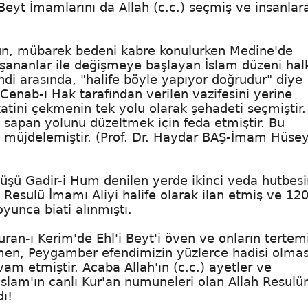
i Beyt İmamlarını da Allah (c.c.) seçmiş ve insanlar
ün, mübarek bedeni kabre konulurken Medine'de
aşananlar ile değişmeye başlayan İslam düzeni hal
di arasında, "halife böyle yapıyor doğrudur" diye
enab-ı Hak tarafından verilen vazifesini yerine
katini çekmenin tek yolu olarak şehadeti seçmiştir.
n sapan yolunu düzeltmek için feda etmiştir. Bu
e müjdelemiştir. (Prof. Dr. Haydar BAŞ-İmam Hüsey
üşü Gadir-i Hum denilen yerde ikinci veda hutbes
ah Resulü İmamı Aliyi halife olarak ilan etmiş ve 12
yunca biati alınmıştı.
uran-ı Kerim'de Ehl'i Beyt'i öven ve onların tertem
en, Peygamber efendimizin yüzlerce hadisi olma
am etmiştir. Acaba Allah'ın (c.c.) ayetler ve
slam'ın canlı Kur'an numuneleri olan Allah Resulü
dı!