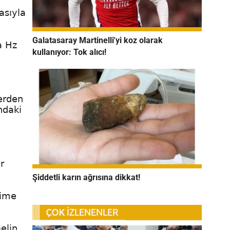
asıyla
Galatasaray Martinelli'yi koz olarak
a Hz
kullanıyor: Tok alıcı!
kerden
ndaki
r
Şiddetli karın ağrısına dikkat!
time
elin