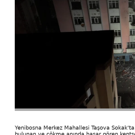
Yenibosna Merkez Mahallesi Taşova Sokak'ta d
bulunan ve çökme anında hasar gören kentse