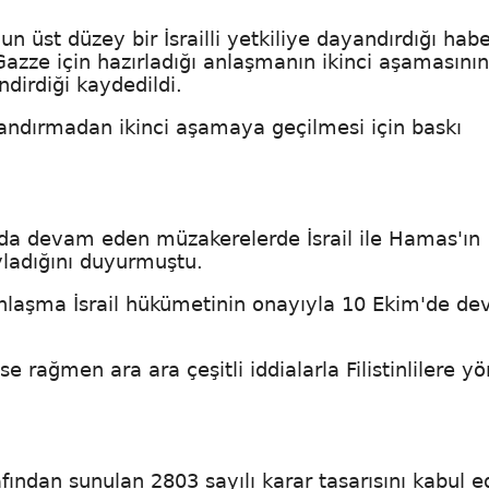
n üst düzey bir İsrailli yetkiliye dayandırdığı hab
n Gazze için hazırladığı anlaşmanın ikinci aşamasını
dirdiği kaydedildi.
zlandırmadan ikinci aşamaya geçilmesi için baskı
da devam eden müzakerelerde İsrail ile Hamas'ın
yladığını duyurmuştu.
anlaşma İsrail hükümetinin onayıyla 10 Ekim'de de
e rağmen ara ara çeşitli iddialarla Filistinlilere yö
ından sunulan 2803 sayılı karar tasarısını kabul e