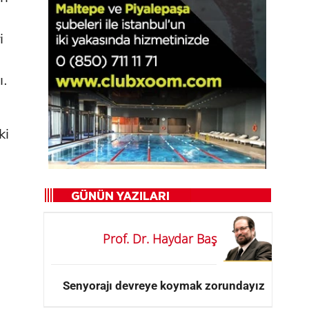
i
ı.
ki
Prof. Dr. Haydar Baş
Senyorajı devreye koymak zorundayız