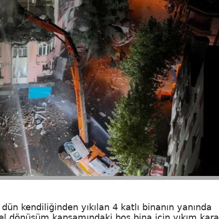
ün kendiliğinden yıkılan 4 katlı binanın yanında
l dönüşüm kapsamındaki boş bina için yıkım kara