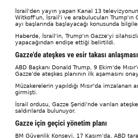
İsrail'den yayın yapan Kanal 13 televizyonunu
Witkoff'un, İsrail'i ve arabulucuları Trump'ı
ayı başlarında başlayacağı konusunda bilgilen
Haberde, İsrail'in, Trump'ın Gazze'yi silahsı
yapacağından endişe ettiği belirtildi.
Gazze'de ateşkes ve esir takası anlaşması
ABD Başkanı Donald Trump, 9 Ekim'de Mısır'
Gazze'de ateşkes planının ilk aşamasını ona
Müzakerelerin yapıldığı Mısır'da imzalanan 
girmişti.
İsrail ordusu, Gazze Şeridi'nde varılan ateşkes
saldırılarda bulunuyor.
Gazze için geçici yönetim planı
BM Güvenlik Konseyi, 17 Kasım'da, ABD taraf