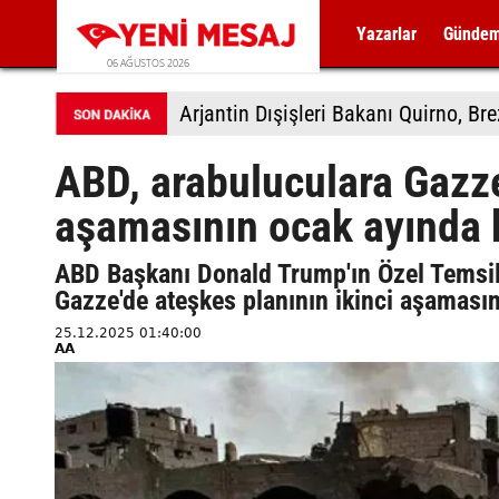
Yazarlar
Günde
06 AĞUSTOS 2026
Arjantin Dışişleri Bakanı Quirno, Bre
ABD, arabuluculara Gazze
aşamasının ocak ayında b
ABD Başkanı Donald Trump'ın Özel Temsilci
Gazze'de ateşkes planının ikinci aşamasının
25.12.2025 01:40:00
AA