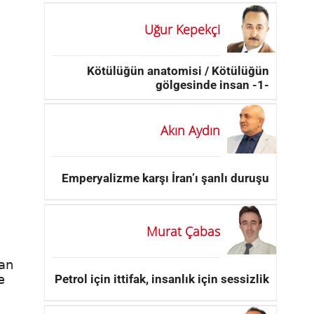
Uğur Kepekçi
Kötülüğün anatomisi / Kötülüğün
gölgesinde insan -1-
Akın Aydın
Emperyalizme karşı İran’ı şanlı duruşu
Murat Çabas
nan
Petrol için ittifak, insanlık için sessizlik
e