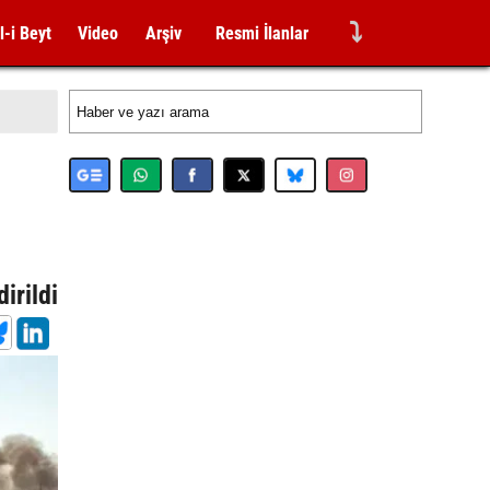
⤵
l-i Beyt
Video
Arşiv
Resmi İlanlar
irildi