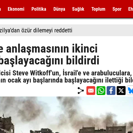
m
Ekonomi
Politika
Dünya
Sağlık
Toplum
Spor
Eh
zilya'dan özür dilemeyi reddetti
 anlaşmasının ikinci
aşlayacağını bildirdi
si Steve Witkoff'un, İsrail'e ve arabuluculara,
 ocak ayı başlarında başlayacağını ilettiği bild