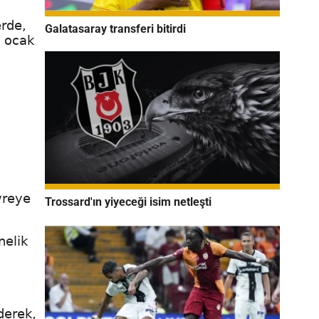
erde,
Galatasaray transferi bitirdi
n ocak
vreye
Trossard'ın yiyeceği isim netleşti
nelik
derek,