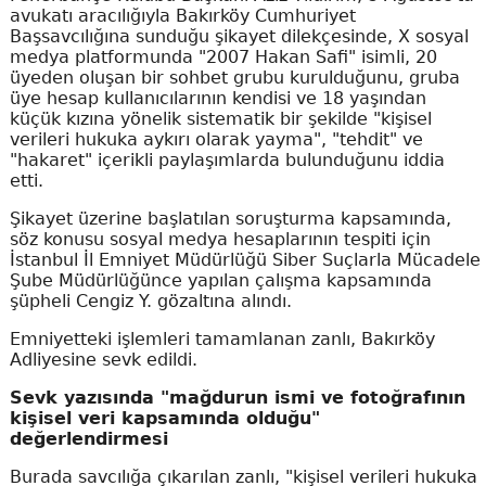
avukatı aracılığıyla Bakırköy Cumhuriyet
Başsavcılığına sunduğu şikayet dilekçesinde, X sosyal
medya platformunda "2007 Hakan Safi" isimli, 20
üyeden oluşan bir sohbet grubu kurulduğunu, gruba
üye hesap kullanıcılarının kendisi ve 18 yaşından
küçük kızına yönelik sistematik bir şekilde "kişisel
verileri hukuka aykırı olarak yayma", "tehdit" ve
"hakaret" içerikli paylaşımlarda bulunduğunu iddia
etti.
Şikayet üzerine başlatılan soruşturma kapsamında,
söz konusu sosyal medya hesaplarının tespiti için
İstanbul İl Emniyet Müdürlüğü Siber Suçlarla Mücadele
Şube Müdürlüğünce yapılan çalışma kapsamında
şüpheli Cengiz Y. gözaltına alındı.
Emniyetteki işlemleri tamamlanan zanlı, Bakırköy
Adliyesine sevk edildi.
Sevk yazısında "mağdurun ismi ve fotoğrafının
kişisel veri kapsamında olduğu"
değerlendirmesi
Burada savcılığa çıkarılan zanlı, "kişisel verileri hukuka