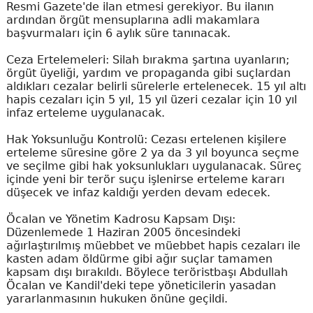
Resmi Gazete'de ilan etmesi gerekiyor. Bu ilanın
ardından örgüt mensuplarına adli makamlara
başvurmaları için 6 aylık süre tanınacak.
Ceza Ertelemeleri: Silah bırakma şartına uyanların;
örgüt üyeliği, yardım ve propaganda gibi suçlardan
aldıkları cezalar belirli sürelerle ertelenecek. 15 yıl altı
hapis cezaları için 5 yıl, 15 yıl üzeri cezalar için 10 yıl
infaz erteleme uygulanacak.
Hak Yoksunluğu Kontrolü: Cezası ertelenen kişilere
erteleme süresine göre 2 ya da 3 yıl boyunca seçme
ve seçilme gibi hak yoksunlukları uygulanacak. Süreç
içinde yeni bir terör suçu işlenirse erteleme kararı
düşecek ve infaz kaldığı yerden devam edecek.
Öcalan ve Yönetim Kadrosu Kapsam Dışı:
Düzenlemede 1 Haziran 2005 öncesindeki
ağırlaştırılmış müebbet ve müebbet hapis cezaları ile
kasten adam öldürme gibi ağır suçlar tamamen
kapsam dışı bırakıldı. Böylece teröristbaşı Abdullah
Öcalan ve Kandil'deki tepe yöneticilerin yasadan
yararlanmasının hukuken önüne geçildi.