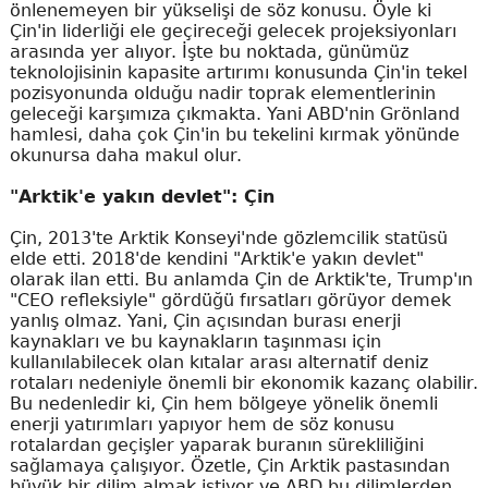
önlenemeyen bir yükselişi de söz konusu. Öyle ki
Çin'in liderliği ele geçireceği gelecek projeksiyonları
arasında yer alıyor. İşte bu noktada, günümüz
teknolojisinin kapasite artırımı konusunda Çin'in tekel
pozisyonunda olduğu nadir toprak elementlerinin
geleceği karşımıza çıkmakta. Yani ABD'nin Grönland
hamlesi, daha çok Çin'in bu tekelini kırmak yönünde
okunursa daha makul olur.
"Arktik'e yakın devlet": Çin
Çin, 2013'te Arktik Konseyi'nde gözlemcilik statüsü
elde etti. 2018'de kendini "Arktik'e yakın devlet"
olarak ilan etti. Bu anlamda Çin de Arktik'te, Trump'ın
"CEO refleksiyle" gördüğü fırsatları görüyor demek
yanlış olmaz. Yani, Çin açısından burası enerji
kaynakları ve bu kaynakların taşınması için
kullanılabilecek olan kıtalar arası alternatif deniz
rotaları nedeniyle önemli bir ekonomik kazanç olabilir.
Bu nedenledir ki, Çin hem bölgeye yönelik önemli
enerji yatırımları yapıyor hem de söz konusu
rotalardan geçişler yaparak buranın sürekliliğini
sağlamaya çalışıyor. Özetle, Çin Arktik pastasından
büyük bir dilim almak istiyor ve ABD bu dilimlerden