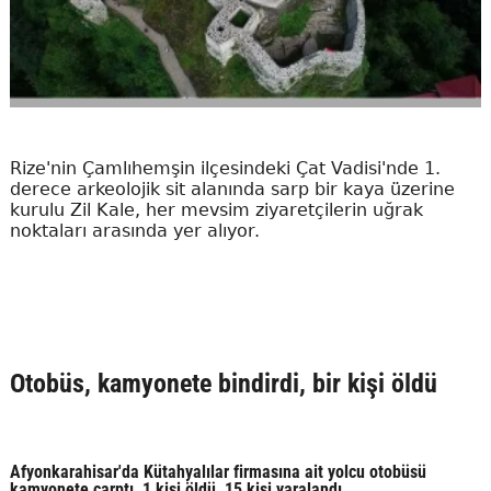
Rize'nin Çamlıhemşin ilçesindeki Çat Vadisi'nde 1.
derece arkeolojik sit alanında sarp bir kaya üzerine
kurulu Zil Kale, her mevsim ziyaretçilerin uğrak
noktaları arasında yer alıyor.
Otobüs, kamyonete bindirdi, bir kişi öldü
Afyonkarahisar'da Kütahyalılar firmasına ait yolcu otobüsü
kamyonete çarptı, 1 kişi öldü, 15 kişi yaralandı.