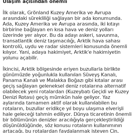
Ulaşım açısından önemli
İlk olarak, Grönland Kuzey Amerika ve Avrupa
arasındaki sürekliliği sağlayan bir ada konumunda.
Ada, Kuzey Amerika ve Avrupa arasında, iki kıtayı
birbirine bağlayan en kısa hava ve deniz yolları
üzerinde yer alıyor. Bu da adayı askeri, savunma,
transatlantik deniz taşımacılığı, Arktik hava sahası
kontrolü, uydu ve radar sistemleri konusunda önemli
kılıyor. Yani, adaya hakimiyet, Arktik'e hakimiyetin
yolunu açabilir.
İkincisi, Arktik bölgesinde eriyen buzullarla birlikte
günümüzde yoğunlukla kullanılan Süveyş Kanalı,
Panama Kanalı ve Malakka Boğazı gibi kıtalar arası
geçiş sağlayan geleneksel deniz rotalarına alternatif
olabilecek yeni rotalardan (Kuzeybatı Geçidi ve Kuzey
Denizi Rotası) geçiş mümkün hale geliyor. Yaz
aylarında tamamen aktif olarak kullanılabilen bu
rotaların, buzullar eridikçe yıl boyu ulaşıma elverişli
hale geleceği tahmin ediliyor. Dünya ticaretinin önemli
bir bölümünün denizler aracılığıyla gerçekleştirildiği
düşünüldüğünde, söz konusu rotaların kullanımının
artacağı, bu rotalardan faydalanmak isteyen Çin,