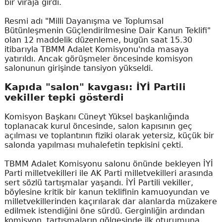
bir viraja girdi.
Resmi adı "Milli Dayanışma ve Toplumsal
Bütünleşmenin Güçlendirilmesine Dair Kanun Teklifi"
olan 12 maddelik düzenleme, bugün saat 15.30
itibarıyla TBMM Adalet Komisyonu'nda masaya
yatırıldı. Ancak görüşmeler öncesinde komisyon
salonunun girişinde tansiyon yükseldi.
Kapıda "salon" kavgası: İYİ Partili
vekiller tepki gösterdi
Komisyon Başkanı Cüneyt Yüksel başkanlığında
toplanacak kurul öncesinde, salon kapısının geç
açılması ve toplantının fiziki olarak yetersiz, küçük bir
salonda yapılması muhalefetin tepkisini çekti.
TBMM Adalet Komisyonu salonu önünde bekleyen İYİ
Parti milletvekilleri ile AK Parti milletvekilleri arasında
sert sözlü tartışmalar yaşandı. İYİ Partili vekiller,
böylesine kritik bir kanun teklifinin kamuoyundan ve
milletvekillerinden kaçırılarak dar alanlarda müzakere
edilmek istendiğini öne sürdü. Gerginliğin ardından
komisyon, tartışmaların gölgesinde ilk oturumuna