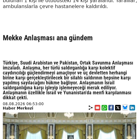
bulunan 1 kişi ile otobüsteki 14 kişi yaralandı. Yaralılar,
ambulanslarla çevre hastanelere kaldırıldı.
Mekke Anlaşması ana gündem
Türkiye, Suudi Arabistan ve Pakistan, Ortak Savunma Anlaşması
imzaladı. Anlaşma, her türlü saldırganlığa karşı kolektif
caydırıcılığı güçlendirmeyi amaçlıyor ve üç devletten herhangi
birine karşı gerçekleştirilecek bir silahlı saldırının hepsine karşı
yapılmış sayılacağını hükme bağlıyor. Anlaşmanın İsrail
saldırganlığına karşı işleyip işlemeyeceği merak ediliyor.
Anlaşmanın özellikle İsrail ve Yunanistan'da menfi karşılanması
dikkat çekti.
08.08.2026 06:53:00
Haber Merkezi