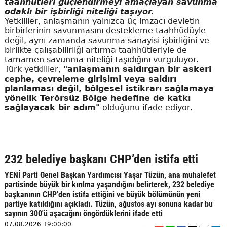
taahhütleri güçlendirmeyi amaçlayan savunma
odaklı bir işbirliği niteliği taşıyor.
Yetkililer, anlaşmanın yalnızca üç imzacı devletin
birbirlerinin savunmasını destekleme taahhüdüyle
değil, aynı zamanda savunma sanayisi işbirliğini ve
birlikte çalışabilirliği artırma taahhütleriyle de
tamamen savunma niteliği taşıdığını vurguluyor.
Türk yetkililer,
"anlaşmanın saldırgan bir askeri
cephe, çevreleme girişimi veya saldırı
planlaması değil, bölgesel istikrarı sağlamaya
yönelik Terörsüz Bölge hedefine de katkı
sağlayacak bir adım"
olduğunu ifade ediyor.
232 belediye başkanı CHP’den istifa etti
YENİ Parti Genel Başkan Yardımcısı Yaşar Tüzün, ana muhalefet
partisinde büyük bir kırılma yaşandığını belirterek, 232 belediye
başkanının CHP'den istifa ettiğini ve büyük bölümünün yeni
partiye katıldığını açıkladı. Tüzün, ağustos ayı sonuna kadar bu
sayının 300'ü aşacağını öngördüklerini ifade etti
07.08.2026 19:00:00