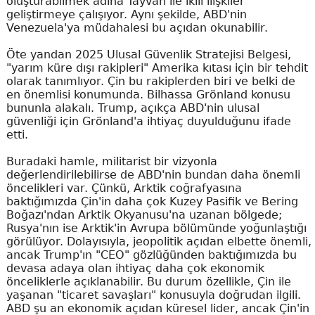
oluşturabilmek adına Tayvan ile ikili ilişkiler
geliştirmeye çalışıyor. Aynı şekilde, ABD'nin
Venezuela'ya müdahalesi bu açıdan okunabilir.
Öte yandan 2025 Ulusal Güvenlik Stratejisi Belgesi,
"yarım küre dışı rakipleri" Amerika kıtası için bir tehdit
olarak tanımlıyor. Çin bu rakiplerden biri ve belki de
en önemlisi konumunda. Bilhassa Grönland konusu
bununla alakalı. Trump, açıkça ABD'nin ulusal
güvenliği için Grönland'a ihtiyaç duyulduğunu ifade
etti.
Buradaki hamle, militarist bir vizyonla
değerlendirilebilirse de ABD'nin bundan daha önemli
öncelikleri var. Çünkü, Arktik coğrafyasına
baktığımızda Çin'in daha çok Kuzey Pasifik ve Bering
Boğazı'ndan Arktik Okyanusu'na uzanan bölgede;
Rusya'nın ise Arktik'in Avrupa bölümünde yoğunlaştığı
görülüyor. Dolayısıyla, jeopolitik açıdan elbette önemli,
ancak Trump'ın "CEO" gözlüğünden baktığımızda bu
devasa adaya olan ihtiyaç daha çok ekonomik
önceliklerle açıklanabilir. Bu durum özellikle, Çin ile
yaşanan "ticaret savaşları" konusuyla doğrudan ilgili.
ABD şu an ekonomik açıdan küresel lider, ancak Çin'in