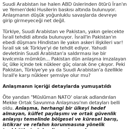
Suudi Arabistan ise halen ABD üslerinden ötürü İran'ın
ve Yemen'deki Husilerin baskısı altında bulunuyor.
Anlaşmanın düşük yoğunluklu savaşlarda devreye
girip girmeyeceği net değil.
Türkiye, Suudi Arabistan ve Pakistan, yakın gelecekte
İsrail tehdidi altında bulunuyor. İsrail'in Pakistan'ın
ebedi düşmanı Hindistan ile yakın askeri ilişkileri var!
İsrail sık sık Türkiye'yi de tehdit ediyor. Yahudi
devletinin Suudi Arabistan'a saldırması ise bir
kıvılcımla mümkün... Pakistan dün anlaşma imzalayan
üç ülke içinde tek nükleer güç olarak öne çıkıyor. Peki
Pakistan, Türkiye'ye ya da Suudi Arabistan'a özellikle
İsrail'e karşı nükleer şemsiye olur mu?
Anlaşmanın içeriği detaylarda yumuşatıldı
Öte yandan "Müslüman NATO' olarak adlandırılan
Mekke Ortak Savunma Anlaşması'nın detayları belli
oldu.
Anlaşma, herhangi bir ülkeyi hedef
almayan, külfet paylaşımı ve ortak güvenlik
anlayışı temelinde bölgesel ve küresel barış,
istikrar ve refahın korunmasına yönelik