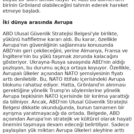
birinin Grönland olabileceğini tahmin ederek hareket
etmeye başladı.
İki dünya arasında Avrupa
ABD Ulusal Güvenlik Stratejisi Belgesi'yle birlikte,
yükünü hafifletme kararı aldı. Bu karar, özellikle
Avrupa'nın güvenliğinin sağlanması konusunda
ABD'nin geri çekileceğini, yerine Almanya, Fransa ve
İngiltere'nin bu yükü taşımak zorunda kalacağını
gösteriyor. Ukrayna-Rusya savaşında ABD'nin aldığı
pozisyon, bu durumu açıkça ortaya koyuyor. Özellikle,
Avrupalı ülkeler açısından NATO şemsiyesinin fiyatı
arttı denilebilir. Bu, NATO ittifakı içerisindeki Avrupa
blokunu rahatsız ediyor. Hatta, Grönland'ın alınması
gerektiğine yönelik Trump'ın söylemlerine yönelik
Avrupa tepkisinin NATO içerisinde bir kırılma yarattığı
da biliniyor. Ancak, ABD'nin Ulusal Güvenlik Stratejisi
Belgesi dikkatle okunduğunda, bunun tamamen bir
ayrışma yaratmayacağı da ortada. Belgede, ABD
açısından Avrupa'nın stratejik ve kültürel olarak hayati
önemini taşımaya devam edeceği belirtiliyor. Sadece
paylaşılan yük miktarı Avrupa ülkeleri aleyhine arttı