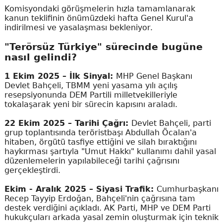
Komisyondaki görüşmelerin hızla tamamlanarak
kanun teklifinin önümüzdeki hafta Genel Kurul'a
indirilmesi ve yasalaşması bekleniyor.
"Terörsüz Türkiye" sürecinde bugüne
nasıl gelindi?
1 Ekim 2025 – İlk Sinyal:
MHP Genel Başkanı
Devlet Bahçeli, TBMM yeni yasama yılı açılış
resepsiyonunda DEM Partili milletvekilleriyle
tokalaşarak yeni bir sürecin kapısını araladı.
22 Ekim 2025 – Tarihi Çağrı:
Devlet Bahçeli, parti
grup toplantısında teröristbaşı Abdullah Öcalan'a
hitaben, örgütü tasfiye ettiğini ve silah bıraktığını
haykırması şartıyla "Umut Hakkı" kullanımı dahil yasal
düzenlemelerin yapılabileceği tarihi çağrısını
gerçekleştirdi.
Ekim - Aralık 2025 – Siyasi Trafik:
Cumhurbaşkanı
Recep Tayyip Erdoğan, Bahçeli'nin çağrısına tam
destek verdiğini açıkladı. AK Parti, MHP ve DEM Parti
hukukçuları arkada yasal zemin oluşturmak için teknik