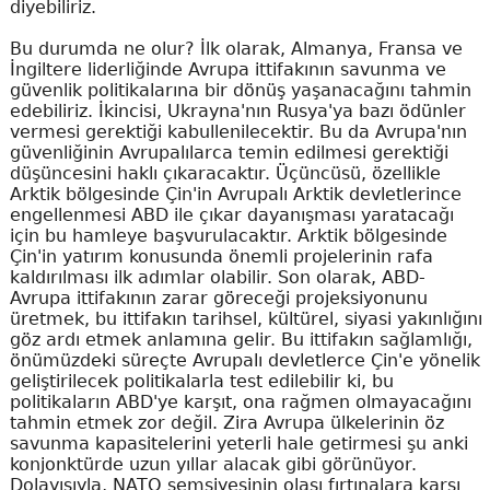
diyebiliriz.
Bu durumda ne olur? İlk olarak, Almanya, Fransa ve
İngiltere liderliğinde Avrupa ittifakının savunma ve
güvenlik politikalarına bir dönüş yaşanacağını tahmin
edebiliriz. İkincisi, Ukrayna'nın Rusya'ya bazı ödünler
vermesi gerektiği kabullenilecektir. Bu da Avrupa'nın
güvenliğinin Avrupalılarca temin edilmesi gerektiği
düşüncesini haklı çıkaracaktır. Üçüncüsü, özellikle
Arktik bölgesinde Çin'in Avrupalı Arktik devletlerince
engellenmesi ABD ile çıkar dayanışması yaratacağı
için bu hamleye başvurulacaktır. Arktik bölgesinde
Çin'in yatırım konusunda önemli projelerinin rafa
kaldırılması ilk adımlar olabilir. Son olarak, ABD-
Avrupa ittifakının zarar göreceği projeksiyonunu
üretmek, bu ittifakın tarihsel, kültürel, siyasi yakınlığını
göz ardı etmek anlamına gelir. Bu ittifakın sağlamlığı,
önümüzdeki süreçte Avrupalı devletlerce Çin'e yönelik
geliştirilecek politikalarla test edilebilir ki, bu
politikaların ABD'ye karşıt, ona rağmen olmayacağını
tahmin etmek zor değil. Zira Avrupa ülkelerinin öz
savunma kapasitelerini yeterli hale getirmesi şu anki
konjonktürde uzun yıllar alacak gibi görünüyor.
Dolayısıyla, NATO şemsiyesinin olası fırtınalara karşı