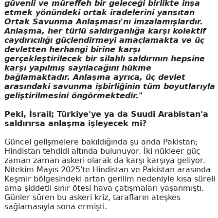
güvenli ve müreffeh bir geleceği birlikte inşa
etmek yönündeki ortak iradelerini yansıtan
Ortak Savunma Anlaşması'nı imzalamışlardır.
Anlaşma, her türlü saldırganlığa karşı kolektif
caydırıcılığı güçlendirmeyi amaçlamakta ve üç
devletten herhangi birine karşı
gerçekleştirilecek bir silahlı saldırının hepsine
karşı yapılmış sayılacağını hükme
bağlamaktadır. Anlaşma ayrıca, üç devlet
arasındaki savunma işbirliğinin tüm boyutlarıyla
geliştirilmesini öngörmektedir."
Peki, İsrail; Türkiye'ye ya da Suudi Arabistan'a
saldırırsa anlaşma işleyecek mi?
Güncel gelişmelere bakıldığında şu anda Pakistan;
Hindistan tehdidi altında bulunuyor. İki nükleer güç
zaman zaman askeri olarak da karşı karşıya geliyor.
Nitekim Mayıs 2025'te Hindistan ve Pakistan arasında
Keşmir bölgesindeki artan gerilim nedeniyle kısa süreli
ama şiddetli sınır ötesi hava çatışmaları yaşanmıştı.
Günler süren bu askeri kriz, tarafların ateşkes
sağlamasıyla sona ermişti.