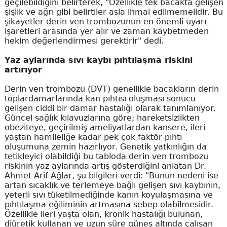
geçilebildiğini belirterek, "Özellikle tek bacakta gelişen
şişlik ve ağrı gibi belirtiler asla ihmal edilmemelidir. Bu
şikayetler derin ven trombozunun en önemli uyarı
işaretleri arasında yer alır ve zaman kaybetmeden
hekim değerlendirmesi gerektirir" dedi.
Yaz aylarında sıvı kaybı pıhtılaşma riskini
artırıyor
Derin ven trombozu (DVT) genellikle bacakların derin
toplardamarlarında kan pıhtısı oluşması sonucu
gelişen ciddi bir damar hastalığı olarak tanımlanıyor.
Güncel sağlık kılavuzlarına göre; hareketsizlikten
obeziteye, geçirilmiş ameliyatlardan kansere, ileri
yaştan hamileliğe kadar pek çok faktör pıhtı
oluşumuna zemin hazırlıyor. Genetik yatkınlığın da
tetikleyici olabildiği bu tabloda derin ven trombozu
riskinin yaz aylarında artış gösterdiğini anlatan Dr.
Ahmet Arif Ağlar, şu bilgileri verdi: "Bunun nedeni ise
artan sıcaklık ve terlemeye bağlı gelişen sıvı kaybının,
yeterli sıvı tüketilmediğinde kanın koyulaşmasına ve
pıhtılaşma eğiliminin artmasına sebep olabilmesidir.
Özellikle ileri yaşta olan, kronik hastalığı bulunan,
diüretik kullanan ve uzun süre güneş altında çalışan