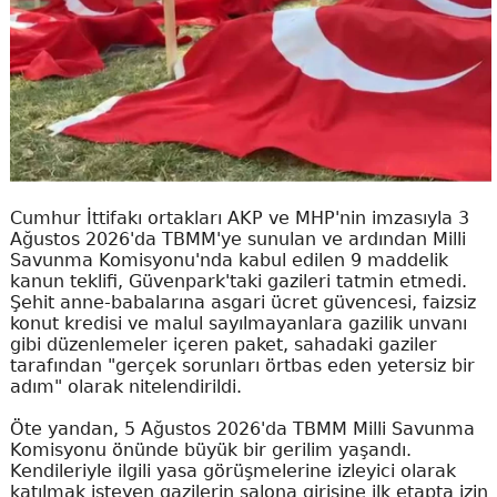
Cumhur İttifakı ortakları AKP ve MHP'nin imzasıyla 3
Ağustos 2026'da TBMM'ye sunulan ve ardından Milli
Savunma Komisyonu'nda kabul edilen 9 maddelik
kanun teklifi, Güvenpark'taki gazileri tatmin etmedi.
Şehit anne-babalarına asgari ücret güvencesi, faizsiz
konut kredisi ve malul sayılmayanlara gazilik unvanı
gibi düzenlemeler içeren paket, sahadaki gaziler
tarafından "gerçek sorunları örtbas eden yetersiz bir
adım" olarak nitelendirildi.
Öte yandan, 5 Ağustos 2026'da TBMM Milli Savunma
Komisyonu önünde büyük bir gerilim yaşandı.
Kendileriyle ilgili yasa görüşmelerine izleyici olarak
katılmak isteyen gazilerin salona girişine ilk etapta izin