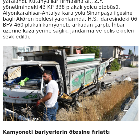
yaralandı. Kütahyalılar firmasına ait, Z.Y.
yönetimindeki 43 KP 338 plakalı yolcu otobüsü,
Afyonkarahisar-Antalya kara yolu Sinanpaşa ilçesine
bağlı Akören beldesi yakınlarında, H.S. idaresindeki 06
BFV 460 plakalı kamyonete arkadan çarptı. İhbar
üzerine kaza yerine sağlık, jandarma ve polis ekipleri
sevk edildi.
Kamyoneti bariyerlerin ötesine fırlattı