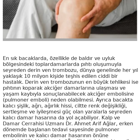
En sık bacaklarda, özellikle de baldır ve uyluk
bölgesindeki toplardamarlarda pıhtı oluşumuyla
seyreden derin ven trombozu, dünya genelinde her yıl
yaklaşık 10 milyon kişide teşhis edilen ciddi bir
hastalık. Derin ven trombozunun en büyük tehlikesi ise
pıhtının koparak akciğer damarlarına ulaşması ve
yaşam kaybıyla sonuçlanabilecek akciğer embolisine
(pulmoner emboli) neden olabilmesi. Ayrıca bacakta
kalıcı şişlik, ağrı, ağırlık hissi, ciltte renk değişikliği,
sertleşme ve iyileşmesi güç olan yaralarla seyreden
kalıcı damar hasarına da yol açabiliyor. Kalp ve
Damar Cerrahisi Uzmanı Dr. Ahmet Arif Ağlar, erken
dönemde başlanan tedavi sayesinde pulmoner
embolinin ve kalıcı damar hasarının önüne