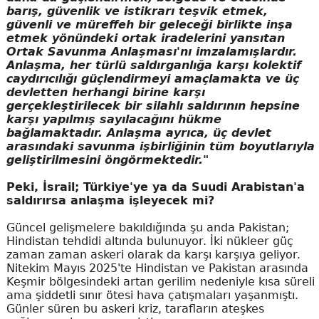
barış, güvenlik ve istikrarı teşvik etmek,
güvenli ve müreffeh bir geleceği birlikte inşa
etmek yönündeki ortak iradelerini yansıtan
Ortak Savunma Anlaşması'nı imzalamışlardır.
Anlaşma, her türlü saldırganlığa karşı kolektif
caydırıcılığı güçlendirmeyi amaçlamakta ve üç
devletten herhangi birine karşı
gerçekleştirilecek bir silahlı saldırının hepsine
karşı yapılmış sayılacağını hükme
bağlamaktadır. Anlaşma ayrıca, üç devlet
arasındaki savunma işbirliğinin tüm boyutlarıyla
geliştirilmesini öngörmektedir."
Peki, İsrail; Türkiye'ye ya da Suudi Arabistan'a
saldırırsa anlaşma işleyecek mi?
Güncel gelişmelere bakıldığında şu anda Pakistan;
Hindistan tehdidi altında bulunuyor. İki nükleer güç
zaman zaman askeri olarak da karşı karşıya geliyor.
Nitekim Mayıs 2025'te Hindistan ve Pakistan arasında
Keşmir bölgesindeki artan gerilim nedeniyle kısa süreli
ama şiddetli sınır ötesi hava çatışmaları yaşanmıştı.
Günler süren bu askeri kriz, tarafların ateşkes