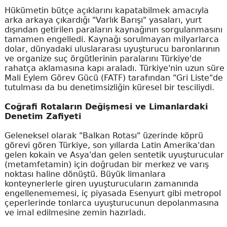
Hükümetin bütçe açıklarını kapatabilmek amacıyla
arka arkaya çıkardığı "Varlık Barışı" yasaları, yurt
dışından getirilen paraların kaynağının sorgulanmasını
tamamen engelledi. Kaynağı sorulmayan milyarlarca
dolar, dünyadaki uluslararası uyuşturucu baronlarının
ve organize suç örgütlerinin paralarını Türkiye'de
rahatça aklamasına kapı araladı. Türkiye'nin uzun süre
Mali Eylem Görev Gücü (FATF) tarafından "Gri Liste"de
tutulması da bu denetimsizliğin küresel bir tesciliydi.
Coğrafi Rotaların Değişmesi ve Limanlardaki
Denetim Zafiyeti
Geleneksel olarak "Balkan Rotası" üzerinde köprü
görevi gören Türkiye, son yıllarda Latin Amerika'dan
gelen kokain ve Asya'dan gelen sentetik uyuşturucular
(metamfetamin) için doğrudan bir merkez ve varış
noktası haline dönüştü. Büyük limanlara
konteynerlerle giren uyuşturucuların zamanında
engellenememesi, iç piyasada Esenyurt gibi metropol
çeperlerinde tonlarca uyuşturucunun depolanmasına
ve imal edilmesine zemin hazırladı.