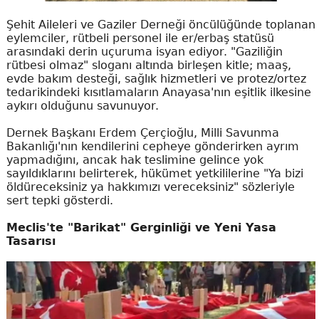
Şehit Aileleri ve Gaziler Derneği öncülüğünde toplanan
eylemciler, rütbeli personel ile er/erbaş statüsü
arasındaki derin uçuruma isyan ediyor. "Gaziliğin
rütbesi olmaz" sloganı altında birleşen kitle; maaş,
evde bakım desteği, sağlık hizmetleri ve protez/ortez
tedarikindeki kısıtlamaların Anayasa'nın eşitlik ilkesine
aykırı olduğunu savunuyor.
Dernek Başkanı Erdem Çerçioğlu, Milli Savunma
Bakanlığı'nın kendilerini cepheye gönderirken ayrım
yapmadığını, ancak hak teslimine gelince yok
sayıldıklarını belirterek, hükümet yetkililerine "Ya bizi
öldüreceksiniz ya hakkımızı vereceksiniz" sözleriyle
sert tepki gösterdi.
Meclis'te "Barikat" Gerginliği ve Yeni Yasa
Tasarısı