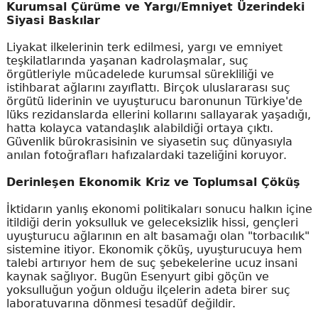
Kurumsal Çürüme ve Yargı/Emniyet Üzerindeki
Siyasi Baskılar
Liyakat ilkelerinin terk edilmesi, yargı ve emniyet
teşkilatlarında yaşanan kadrolaşmalar, suç
örgütleriyle mücadelede kurumsal sürekliliği ve
istihbarat ağlarını zayıflattı. Birçok uluslararası suç
örgütü liderinin ve uyuşturucu baronunun Türkiye'de
lüks rezidanslarda ellerini kollarını sallayarak yaşadığı,
hatta kolayca vatandaşlık alabildiği ortaya çıktı.
Güvenlik bürokrasisinin ve siyasetin suç dünyasıyla
anılan fotoğrafları hafızalardaki tazeliğini koruyor.
Derinleşen Ekonomik Kriz ve Toplumsal Çöküş
İktidarın yanlış ekonomi politikaları sonucu halkın içine
itildiği derin yoksulluk ve geleceksizlik hissi, gençleri
uyuşturucu ağlarının en alt basamağı olan "torbacılık"
sistemine itiyor. Ekonomik çöküş, uyuşturucuya hem
talebi artırıyor hem de suç şebekelerine ucuz insani
kaynak sağlıyor. Bugün Esenyurt gibi göçün ve
yoksulluğun yoğun olduğu ilçelerin adeta birer suç
laboratuvarına dönmesi tesadüf değildir.