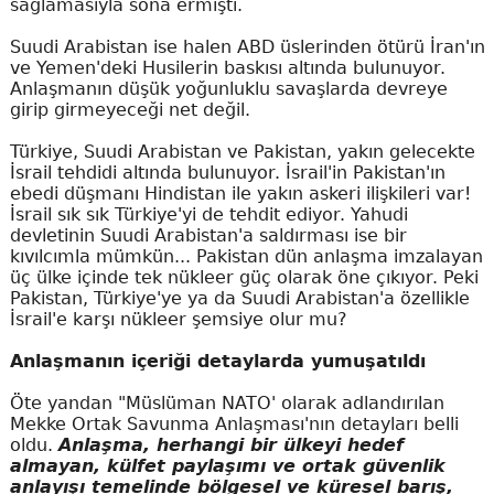
sağlamasıyla sona ermişti.
Suudi Arabistan ise halen ABD üslerinden ötürü İran'ın
ve Yemen'deki Husilerin baskısı altında bulunuyor.
Anlaşmanın düşük yoğunluklu savaşlarda devreye
girip girmeyeceği net değil.
Türkiye, Suudi Arabistan ve Pakistan, yakın gelecekte
İsrail tehdidi altında bulunuyor. İsrail'in Pakistan'ın
ebedi düşmanı Hindistan ile yakın askeri ilişkileri var!
İsrail sık sık Türkiye'yi de tehdit ediyor. Yahudi
devletinin Suudi Arabistan'a saldırması ise bir
kıvılcımla mümkün... Pakistan dün anlaşma imzalayan
üç ülke içinde tek nükleer güç olarak öne çıkıyor. Peki
Pakistan, Türkiye'ye ya da Suudi Arabistan'a özellikle
İsrail'e karşı nükleer şemsiye olur mu?
Anlaşmanın içeriği detaylarda yumuşatıldı
Öte yandan "Müslüman NATO' olarak adlandırılan
Mekke Ortak Savunma Anlaşması'nın detayları belli
oldu.
Anlaşma, herhangi bir ülkeyi hedef
almayan, külfet paylaşımı ve ortak güvenlik
anlayışı temelinde bölgesel ve küresel barış,