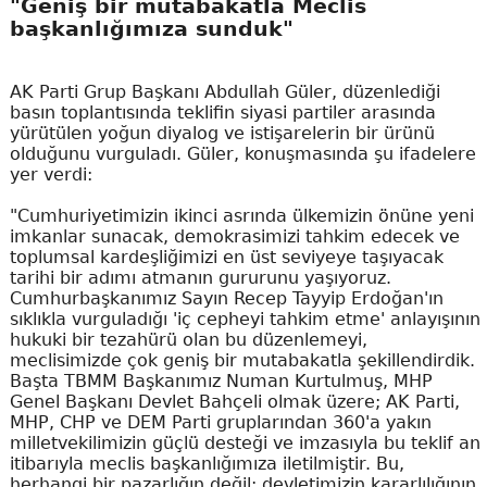
"Geniş bir mutabakatla Meclis
başkanlığımıza sunduk"
AK Parti Grup Başkanı Abdullah Güler, düzenlediği
basın toplantısında teklifin siyasi partiler arasında
yürütülen yoğun diyalog ve istişarelerin bir ürünü
olduğunu vurguladı. Güler, konuşmasında şu ifadelere
yer verdi:
"Cumhuriyetimizin ikinci asrında ülkemizin önüne yeni
imkanlar sunacak, demokrasimizi tahkim edecek ve
toplumsal kardeşliğimizi en üst seviyeye taşıyacak
tarihi bir adımı atmanın gururunu yaşıyoruz.
Cumhurbaşkanımız Sayın Recep Tayyip Erdoğan'ın
sıklıkla vurguladığı 'iç cepheyi tahkim etme' anlayışının
hukuki bir tezahürü olan bu düzenlemeyi,
meclisimizde çok geniş bir mutabakatla şekillendirdik.
Başta TBMM Başkanımız Numan Kurtulmuş, MHP
Genel Başkanı Devlet Bahçeli olmak üzere; AK Parti,
MHP, CHP ve DEM Parti gruplarından 360'a yakın
milletvekilimizin güçlü desteği ve imzasıyla bu teklif an
itibarıyla meclis başkanlığımıza iletilmiştir. Bu,
herhangi bir pazarlığın değil; devletimizin kararlılığının,