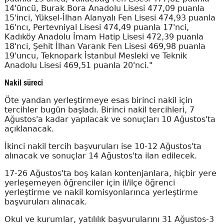
14'üncü, Burak Bora Anadolu Lisesi 477,09 puanla
15'inci, Yüksel-İlhan Alanyalı Fen Lisesi 474,93 puanla
16'ncı, Pertevniyal Lisesi 474,49 puanla 17'nci,
Kadıköy Anadolu İmam Hatip Lisesi 472,39 puanla
18'nci, Şehit İlhan Varank Fen Lisesi 469,98 puanla
19'uncu, Teknopark İstanbul Mesleki ve Teknik
Anadolu Lisesi 469,51 puanla 20'nci."
Nakil süreci
Öte yandan yerleştirmeye esas birinci nakil için
tercihler bugün başladı. Birinci nakil tercihleri, 7
Ağustos'a kadar yapılacak ve sonuçları 10 Ağustos'ta
açıklanacak.
İkinci nakil tercih başvuruları ise 10-12 Ağustos'ta
alınacak ve sonuçlar 14 Ağustos'ta ilan edilecek.
17-26 Ağustos'ta boş kalan kontenjanlara, hiçbir yere
yerleşemeyen öğrenciler için il/ilçe öğrenci
yerleştirme ve nakil komisyonlarınca yerleştirme
başvuruları alınacak.
Okul ve kurumlar, yatılılık başvurularını 31 Ağustos-3