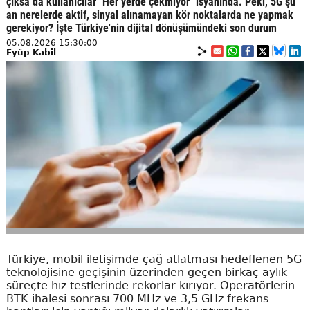
çıksa da kullanıcılar "Her yerde çekmiyor" isyanında. Peki, 5G şu
an nerelerde aktif, sinyal alınamayan kör noktalarda ne yapmak
gerekiyor? İşte Türkiye'nin dijital dönüşümündeki son durum
05.08.2026 15:30:00
Eyüp Kabil
Türkiye, mobil iletişimde çağ atlatması hedeflenen 5G
teknolojisine geçişinin üzerinden geçen birkaç aylık
süreçte hız testlerinde rekorlar kırıyor. Operatörlerin
BTK ihalesi sonrası 700 MHz ve 3,5 GHz frekans