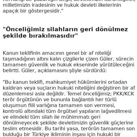
milletimizin iradesinin ve hukuk devleti ilkelerinin
apaçık bir göstergesidir."
"Önceliğimiz silahların geri dönülmez
şekilde bırakılmasıdır"
Kanun teklifinin amacının genel bir af niteliği
taşımadığının altını kalın çizgilerle çizen Güler, sürecin
tamamen güvenlik ve hukuk ekseninde yürütüleceğini
belirtti. Güler, açıklamasını şöyle sürdürdü:
"Bu kanun teklifi, mahkumiyet hükümlerini ortadan
kaldıran veya suçların hukuki niteliğini değiştiren bir af
düzenlemesi asla değildir. Temel önceliğimiz; PKK/KCK
terör örgütünün ve bununla bağlantılı her türlü
oluşumun fiili varlığına tamamen son vermesi,
kontrolü altındaki tüm örgütsel yapıların lağvedilmesi
ve elindeki tüm silah ile mühimmatı geri
dönülmeyecek şekilde devletimizin güvenlik güçlerine
teslim etmesidir. Bu tarihi yasa, terörün tamamen son
bulduğu bir Türkiye ikliminin inşası için hukuki bir