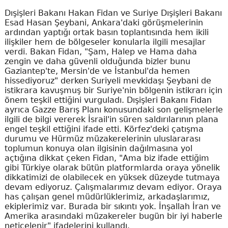
Dışişleri Bakanı Hakan Fidan ve Suriye Dışişleri Bakanı
Esad Hasan Şeybani, Ankara'daki görüşmelerinin
ardından yaptığı ortak basın toplantısında hem ikili
ilişkiler hem de bölgeseler konularla ilgili mesajlar
verdi. Bakan Fidan, "Şam, Halep ve Hama daha
zengin ve daha güvenli olduğunda bizler bunu
Gaziantep'te, Mersin'de ve İstanbul'da hemen
hissediyoruz" derken Suriyeli mevkidaşı Şeybani de
istikrara kavuşmuş bir Suriye'nin bölgenin istikrarı için
önem teşkil ettiğini vurguladı. Dışişleri Bakanı Fidan
ayrıca Gazze Barış Planı konusundaki son gelişmelerle
ilgili de bilgi vererek İsrail'in süren saldırılarının plana
engel teşkil ettiğini ifade etti. Körfez'deki çatışma
durumu ve Hürmüz müzakerelerinin uluslararası
toplumun konuya olan ilgisinin dağılmasına yol
açtığına dikkat çeken Fidan, "Ama biz ifade ettiğim
gibi Türkiye olarak bütün platformlarda oraya yönelik
dikkatimizi de olabilecek en yüksek düzeyde tutmaya
devam ediyoruz. Çalışmalarımız devam ediyor. Oraya
has çalışan genel müdürlüklerimiz, arkadaşlarımız,
ekiplerimiz var. Burada bir sıkıntı yok. İnşallah İran ve
Amerika arasındaki müzakereler bugün bir iyi haberle
neticelenir" ifadelerini kullandı.