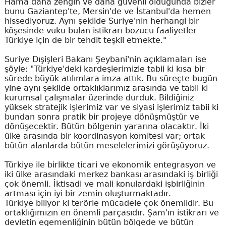
Hama daha zengin ve daha güvenli olduğunda bizler
bunu Gaziantep'te, Mersin'de ve İstanbul'da hemen
hissediyoruz. Aynı şekilde Suriye'nin herhangi bir
köşesinde vuku bulan istikrarı bozucu faaliyetler
Türkiye için de bir tehdit teşkil etmekte."
Suriye Dışişleri Bakanı Şeybani'nin açıklamaları ise
şöyle: "Türkiye'deki kardeşlerimizle tabii ki kısa bir
sürede büyük atılımlara imza attık. Bu süreçte bugün
yine aynı şekilde ortaklıklarımız arasında ve tabii ki
kurumsal çalışmalar üzerinde durduk. Bildiğiniz
yüksek stratejik işlerimiz var ve siyasi işlerimiz tabii ki
bundan sonra pratik bir projeye dönüşmüştür ve
dönüşecektir. Bütün bölgenin yararına olacaktır. İki
ülke arasında bir koordinasyon komitesi var; ortak
bütün alanlarda bütün meselelerimizi görüşüyoruz.
Türkiye ile birlikte ticari ve ekonomik entegrasyon ve
iki ülke arasındaki merkez bankası arasındaki iş birliği
çok önemli. İktisadi ve mali konulardaki işbirliğinin
artması için iyi bir zemin oluşturmaktadır.
Türkiye biliyor ki terörle mücadele çok önemlidir. Bu
ortaklığımızın en önemli parçasıdır. Şam'ın istikrarı ve
devletin egemenliğinin bütün bölgede ve bütün