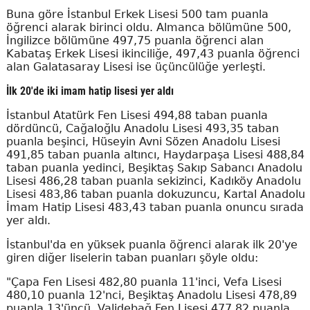
Buna göre İstanbul Erkek Lisesi 500 tam puanla
öğrenci alarak birinci oldu. Almanca bölümüne 500,
İngilizce bölümüne 497,75 puanla öğrenci alan
Kabataş Erkek Lisesi ikinciliğe, 497,43 puanla öğrenci
alan Galatasaray Lisesi ise üçüncülüğe yerleşti.
İlk 20'de iki imam hatip lisesi yer aldı
İstanbul Atatürk Fen Lisesi 494,88 taban puanla
dördüncü, Cağaloğlu Anadolu Lisesi 493,35 taban
puanla beşinci, Hüseyin Avni Sözen Anadolu Lisesi
491,85 taban puanla altıncı, Haydarpaşa Lisesi 488,84
taban puanla yedinci, Beşiktaş Sakıp Sabancı Anadolu
Lisesi 486,28 taban puanla sekizinci, Kadıköy Anadolu
Lisesi 483,86 taban puanla dokuzuncu, Kartal Anadolu
İmam Hatip Lisesi 483,43 taban puanla onuncu sırada
yer aldı.
İstanbul'da en yüksek puanla öğrenci alarak ilk 20'ye
giren diğer liselerin taban puanları şöyle oldu:
"Çapa Fen Lisesi 482,80 puanla 11'inci, Vefa Lisesi
480,10 puanla 12'nci, Beşiktaş Anadolu Lisesi 478,89
puanla 13'üncü, Validebağ Fen Lisesi 477,82 puanla