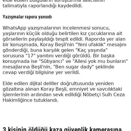
elde edilen bulguların soruşturma savcısının
talimatıyla raporlandığı kaydedildi.
Yazışmalar rapora yansıdı
WhatsApp yazışmalarının incelenmesi sonucu,
yaşlarının küçük olduğu belirtilen kız çocuklarına ait
görsellerin paylaşıldığı tespit edildi. Raporda yer alan
bir konuşmada, Koray Beşli'nin "Yeni ufaklık" mesajını
gönderdiği, buna karşılık gelen "Kaç yaşında"
sorusuna "17" yanıtını verdiği görüldü. Bir başka
konuşmada ise "Sübyancı" ve "Ailesi yok mu bunların"
mesajlarına Beşli'nin, "Ben sugar dady" şeklinde
cevap verdiği bilgisine yer verildi.
Elde edilen dijital deliller doğrultusunda yeniden
gözaltına alınan Koray Beşli, emniyet ve savcılıktaki
işlemlerinin ardından sevk edildiği Nöbetçi Sulh Ceza
Hakimliğince tutuklandı.
3 kişinin öldüğü kaza güvenlik kamerasına