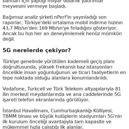
bantları için yaptığı milyar dolarlık yatırımlar
meyvesini vermeye başladı.
Bağımsız analiz şirketi nPerf'in yayınladığı son
raporlar, Türkiye'deki ortalama mobil indirme hızının
43,7 Mb/sn'den 169 Mb/sn'ye fırladığını gösteriyor.
Ancak bu hızı her an deneyimlemek henüz mümkün
değil.
5G nerelerde çekiyor?
Türkiye genelinde yürütülen kademeli geçiş planı
doğrultusunda, yüksek frekanslı baz istasyonları
öncelikle insan yoğunluğunun ve ticari faaliyetlerin en
tepe noktada olduğu alanlara konumlandırıldı.
Vodafone, Turkcell ve Türk Telekom altyapılarıyla 81
ilin merkezi meydanlarında ve ana caddelerinde 5G
işareti telefon ekranlarında görülüyor.
İstanbul Havalimanı, Cumhurbaşkanlığı Külliyesi,
TBMM binası ve büyük kulüplerin stadyumları 5G'nin
ilk kurulum önceliği avantajıyla tam kapasite ve
mükemmel hızla çalıştığı ilk alanlar.