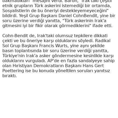
bakmadıkları" mesajını verdi. Baron, "Irak'taki çeşitli
etnik grupların Türk askerini istemediği bir ortamda,
Sosyalistlerin de bu öneriyi destekleyemeyeceğini"
bildirdi. Yeşil Grup Başkanı Daniel CohnBendit, yine bir
soru üzerine verdiği yanıtta, "Türk askerinin Irak'a
gitmesini iyi bir fikir olarak görmediklerini" ifade etti.
Cohn-Bendit de, Irak'taki olumsuz tepkilere dikkati
çekti ve bu öneriye karşı olduklarını söyledi. Radikal
Sol Grup Başkanı Francis Wurts, yine aynı şekilde
basın toplantısında bir soru üzerine verdiği yanıtta,
Türkiye'nin Irak'a asker göndermesine kesinlikle karşı
olduklarını vurguladı. AP'de en fazla sandalyeye sahip
olan Hıristiyan Demokratların Başkanı Hans Gert
Poettering ise bu konuda yöneltilen soruları yanıtsız
bıraktı.