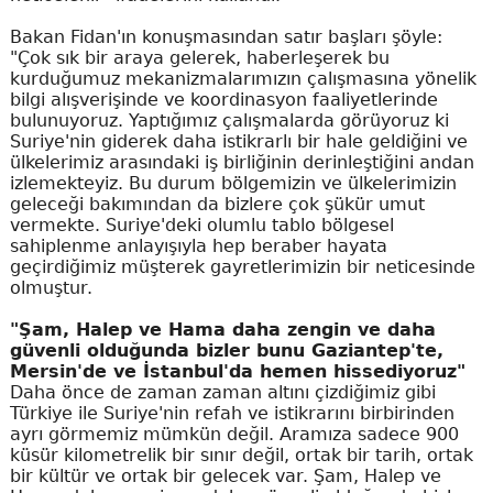
Bakan Fidan'ın konuşmasından satır başları şöyle:
"Çok sık bir araya gelerek, haberleşerek bu
kurduğumuz mekanizmalarımızın çalışmasına yönelik
bilgi alışverişinde ve koordinasyon faaliyetlerinde
bulunuyoruz. Yaptığımız çalışmalarda görüyoruz ki
Suriye'nin giderek daha istikrarlı bir hale geldiğini ve
ülkelerimiz arasındaki iş birliğinin derinleştiğini andan
izlemekteyiz. Bu durum bölgemizin ve ülkelerimizin
geleceği bakımından da bizlere çok şükür umut
vermekte. Suriye'deki olumlu tablo bölgesel
sahiplenme anlayışıyla hep beraber hayata
geçirdiğimiz müşterek gayretlerimizin bir neticesinde
olmuştur.
"Şam, Halep ve Hama daha zengin ve daha
güvenli olduğunda bizler bunu Gaziantep'te,
Mersin'de ve İstanbul'da hemen hissediyoruz"
Daha önce de zaman zaman altını çizdiğimiz gibi
Türkiye ile Suriye'nin refah ve istikrarını birbirinden
ayrı görmemiz mümkün değil. Aramıza sadece 900
küsür kilometrelik bir sınır değil, ortak bir tarih, ortak
bir kültür ve ortak bir gelecek var. Şam, Halep ve