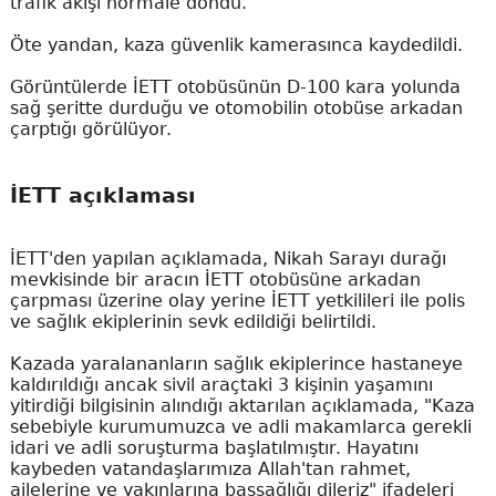
trafik akışı normale döndü.
Öte yandan, kaza güvenlik kamerasınca kaydedildi.
Görüntülerde İETT otobüsünün D-100 kara yolunda
sağ şeritte durduğu ve otomobilin otobüse arkadan
çarptığı görülüyor.
İETT açıklaması
İETT'den yapılan açıklamada, Nikah Sarayı durağı
mevkisinde bir aracın İETT otobüsüne arkadan
çarpması üzerine olay yerine İETT yetkilileri ile polis
ve sağlık ekiplerinin sevk edildiği belirtildi.
Kazada yaralananların sağlık ekiplerince hastaneye
kaldırıldığı ancak sivil araçtaki 3 kişinin yaşamını
yitirdiği bilgisinin alındığı aktarılan açıklamada, "Kaza
sebebiyle kurumumuzca ve adli makamlarca gerekli
idari ve adli soruşturma başlatılmıştır. Hayatını
kaybeden vatandaşlarımıza Allah'tan rahmet,
ailelerine ve yakınlarına başsağlığı dileriz" ifadeleri