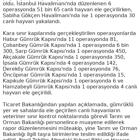
oldu. İstanbul Havalimanı'nda düzenlenen 6
operasyonda 51 bin 65 canlı hayvan ele geçirilirken,
Sabiha Gökçen Havalimanı'nda ise 1 operasyonda 30
canlı hayvan yakalandı.
Kara sınır kapılarında gerçekleştirilen operasyonlarda
Habur Gümrük Kapısı'nda 11 operasyonda 81,
Çobanbey Gümrük Kapısı'nda 1 operasyonda 6 bin
300, Sarp Gümrük Kapısı'nda 1 operasyonda 450,
Akçakale Gümrük Kapısı'nda 1 operasyonda 350,
İpsala Gümrük Kapısı'nda 4 operasyonda 142,
Dereköy Gümrük Kapısı'nda 1 operasyonda 76,
Öncüpınar Gümrük Kapısı'nda 1 operasyonda 15,
Kapıkule Gümrük Kapısı'nda 1 operasyonda 6 ve
Hamzabeyli Gümrük Kapısı'nda 1 operasyonda 4 canlı
hayvan ele geçirildi.
Ticaret Bakanlığından yapılan açıklamada, gümrüklü
yer ve sahalarda ele geçirilen canlı hayvanların
veteriner sınır kontrol noktalarında görevli Tarım ve
Orman Bakanlığı personelince muayene edilerek
rapor düzenlenmesini müteakip, yine Tarım ve Orman
Bakanlığı ilgili taşra birimlerine teslim edildiği ifade