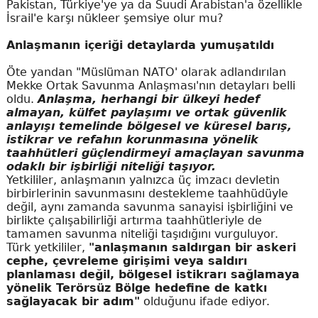
Pakistan, Türkiye'ye ya da Suudi Arabistan'a özellikle
İsrail'e karşı nükleer şemsiye olur mu?
Anlaşmanın içeriği detaylarda yumuşatıldı
Öte yandan "Müslüman NATO' olarak adlandırılan
Mekke Ortak Savunma Anlaşması'nın detayları belli
oldu.
Anlaşma, herhangi bir ülkeyi hedef
almayan, külfet paylaşımı ve ortak güvenlik
anlayışı temelinde bölgesel ve küresel barış,
istikrar ve refahın korunmasına yönelik
taahhütleri güçlendirmeyi amaçlayan savunma
odaklı bir işbirliği niteliği taşıyor.
Yetkililer, anlaşmanın yalnızca üç imzacı devletin
birbirlerinin savunmasını destekleme taahhüdüyle
değil, aynı zamanda savunma sanayisi işbirliğini ve
birlikte çalışabilirliği artırma taahhütleriyle de
tamamen savunma niteliği taşıdığını vurguluyor.
Türk yetkililer,
"anlaşmanın saldırgan bir askeri
cephe, çevreleme girişimi veya saldırı
planlaması değil, bölgesel istikrarı sağlamaya
yönelik Terörsüz Bölge hedefine de katkı
sağlayacak bir adım"
olduğunu ifade ediyor.