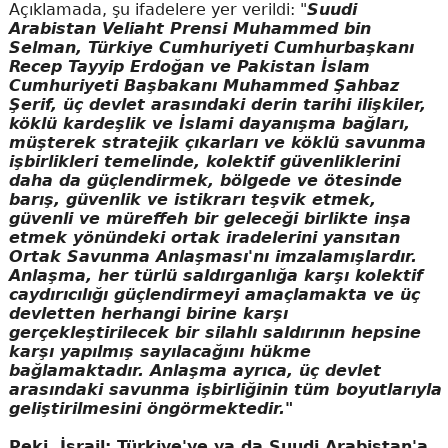
Açıklamada, şu ifadelere yer verildi: "
Suudi
Arabistan Veliaht Prensi Muhammed bin
Selman, Türkiye Cumhuriyeti Cumhurbaşkanı
Recep Tayyip Erdoğan ve Pakistan İslam
Cumhuriyeti Başbakanı Muhammed Şahbaz
Şerif, üç devlet arasındaki derin tarihi ilişkiler,
köklü kardeşlik ve İslami dayanışma bağları,
müşterek stratejik çıkarları ve köklü savunma
işbirlikleri temelinde, kolektif güvenliklerini
daha da güçlendirmek, bölgede ve ötesinde
barış, güvenlik ve istikrarı teşvik etmek,
güvenli ve müreffeh bir geleceği birlikte inşa
etmek yönündeki ortak iradelerini yansıtan
Ortak Savunma Anlaşması'nı imzalamışlardır.
Anlaşma, her türlü saldırganlığa karşı kolektif
caydırıcılığı güçlendirmeyi amaçlamakta ve üç
devletten herhangi birine karşı
gerçekleştirilecek bir silahlı saldırının hepsine
karşı yapılmış sayılacağını hükme
bağlamaktadır. Anlaşma ayrıca, üç devlet
arasındaki savunma işbirliğinin tüm boyutlarıyla
geliştirilmesini öngörmektedir."
Peki, İsrail; Türkiye'ye ya da Suudi Arabistan'a