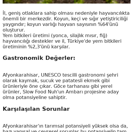
İl, geniş otlaklara sahip olması nedeniyle hayvancılıkta
önemli bir merkezdir. Koyun, keçi ve sığır yetiştiriciliği
yaygındır; koyun varlığı hayvan sayısının %64'ünü
oluşturur.
Yem bitkileri üretimi (yonca, silajlık mısır, fiğ)
hayvancılığı destekler ve il, Türkiye'de yem bitkileri
üretiminin %2,3'ünü karşılar.
Gastronomik Değerler:
Afyonkarahisar, UNESCO tescilli gastronomi şehri
olarak kaymak, sucuk ve patatesli ekmek gibi
ürünleriyle öne çıkar. Göce tarhanası gibi yerel
ürünler, Slow Food Nuh'un Ambarı projesine aday
olma potansiyeline sahiptir.
Karşılaşılan Sorunlar
Afyonkarahisar'ın tarımsal potansiyeli yüksek olsa da,
bazı yapısal ve çevresel sorunlar bu potansiyelin tam