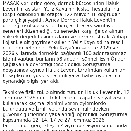
MASAK verilerine göre, dernek bütçesinden Haluk
Levent'in asistanı Yeliz Kaya'nın kişisel hesaplarına
tespit edilebilen ilk etapta 122 milyon TL doğrudan
para çıkışı yapıldı. Ayrıca Dernek Haluk Levent'in
derneği usulsüz şekilde borçlandırarak kambiyo
senetleri düzenlediği, bu senetler karşılığında alınan
yüksek değerli taşınmazların ve dernek iştiraki Ahbap
Lojistik'e ait gayrimenkullerin Yeliz Kaya adına tescil
ettirildiği belirlendi. Yeliz Kaya'nın sadece 2025 ve
2026 yıllarında dernekle bağlantılı 100 adet taşınmaz
işlemi yaptığı, bunların 58 adedini şüpheli Esin Önder
Çağlayan'a devrettiği tespit edildi. Soruşturma
dosyasında ayrıca Haluk Levent tarafından kullanılan
hesaplardan yüksek hacimli yasal bahis oyunlarının
oynandığı bilgisi yer aldı.
Teknik ve fiziki takip altında tutulan Haluk Levent'in, 12
Temmuz 2026 günü telefonlarını kapatıp sinyal kesici
kullanarak kaçma izlenimi veren eylemlerde
bulunduğu ve İzmir yolunda seyir halindeyken
güvenlik güçlerince yakalandığı öğrenildi. Soruşturma
kapsamında 12, 14, 17 ve 27 Temmuz 2026
tarihlerinde gerçekleşen 4 ayrı operasyon sonucunda