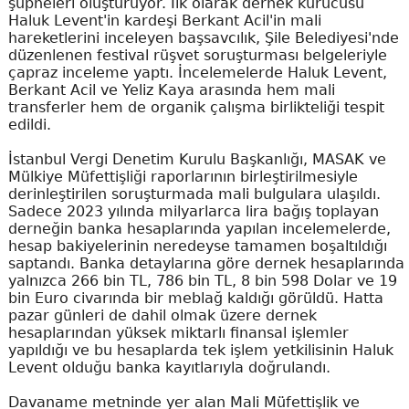
şüpheleri oluşturuyor. İlk olarak dernek kurucusu
Haluk Levent'in kardeşi Berkant Acil'in mali
hareketlerini inceleyen başsavcılık, Şile Belediyesi'nde
düzenlenen festival rüşvet soruşturması belgeleriyle
çapraz inceleme yaptı. İncelemelerde Haluk Levent,
Berkant Acil ve Yeliz Kaya arasında hem mali
transferler hem de organik çalışma birlikteliği tespit
edildi.
İstanbul Vergi Denetim Kurulu Başkanlığı, MASAK ve
Mülkiye Müfettişliği raporlarının birleştirilmesiyle
derinleştirilen soruşturmada mali bulgulara ulaşıldı.
Sadece 2023 yılında milyarlarca lira bağış toplayan
derneğin banka hesaplarında yapılan incelemelerde,
hesap bakiyelerinin neredeyse tamamen boşaltıldığı
saptandı. Banka detaylarına göre dernek hesaplarında
yalnızca 266 bin TL, 786 bin TL, 8 bin 598 Dolar ve 19
bin Euro civarında bir meblağ kaldığı görüldü. Hatta
pazar günleri de dahil olmak üzere dernek
hesaplarından yüksek miktarlı finansal işlemler
yapıldığı ve bu hesaplarda tek işlem yetkilisinin Haluk
Levent olduğu banka kayıtlarıyla doğrulandı.
Davaname metninde yer alan Mali Müfettişlik ve