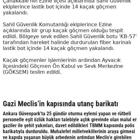
Çanakkale'nin Ezine ilçesi açıklarında Sahil Güvenlik
ekiplerince lastik bot içinde 14 kaçak göçmen
yakalandı.
Sahil Güvenlik Komutanlığı ekiplerince Ezine
açıklarında bir grup kaçak göçmen olduğu tespit
edildi. Bölgeye sevk edilen Sahil Güvenlik botu 'KB-57'
tarafından hareket halinde durdurulan fiber karinalı
lastik bot içinde 14 kaçak göçmen yakalandı.
Kaçak göçmenler işlemlerinin ardından Ayvacık
ilçesindeki Göçmen Ön Kabul ve Sevk Merkezine
(GÖKSEM) teslim edildi.
Gazi Meclis’in kapısında utanç barikatı
Ankara Güvenpark'ta 25 gündür oturma eylemi yapan ve rütbeli
personelle eşit özlük hakları talebiyle açlık grevinde olan malul er
gaziler ile şehit yakınları, davet edildikleri TBMM kapısında polis
barikatıyla durduruldu. Muhalefet milletvekillerinin araya girmesi
ve kapıda yaşanan büyük arbedenin ardından Meclis'e girebilen