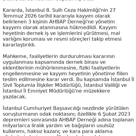
Kararda, İstanbul 8. Sulh Ceza Hakimliği'nin 27
Temmuz 2026 tarihli kararıyla kayyım olarak
belirlenen 3 kişinin AHBAP Derneği'ne yönetim
kayyımı olarak atanmasına hükmedildi. Kayyım
heyetinin dernek iş ve işlemlerini yürütmesi, mal
varlığını koruması ve resmi süreçleri takip etmesi
kararlaştırıldı.
Mahkeme, faaliyetlerin durdurulması kararının
uygulanması kapsamında dernek binası ve
eklentilerinin mühürlenmesine, fiziki faaliyetlerin
engellenmesine ve kayyım heyetinin yönetime fiilen
teslim edilmesine karar verdi. Bu kapsamda İstanbul İl
Sivil Toplumla İlişkiler Müdürlüğü, İstanbul Valiliği ve
İstanbul İl Emniyet Müdürlüğü'ne müzekkere
yazılacak.
İstanbul Cumhuriyet Başsavcılığı nezdinde yürütülen
soruşturmanın odak noktasını; özellikle 6 Şubat 2023
depremleri sonrasında AHBAP Derneği adına toplanan
milyarlarca liralık yardım ve bağışların usulsüz
kullanımı, haksız kazanç ve kara para aklama