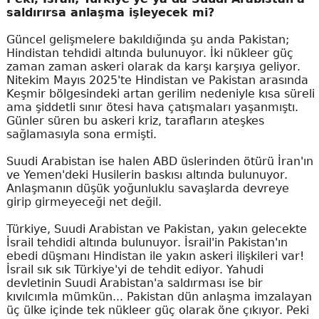
saldırırsa anlaşma işleyecek mi?
Güncel gelişmelere bakıldığında şu anda Pakistan;
Hindistan tehdidi altında bulunuyor. İki nükleer güç
zaman zaman askeri olarak da karşı karşıya geliyor.
Nitekim Mayıs 2025'te Hindistan ve Pakistan arasında
Keşmir bölgesindeki artan gerilim nedeniyle kısa süreli
ama şiddetli sınır ötesi hava çatışmaları yaşanmıştı.
Günler süren bu askeri kriz, tarafların ateşkes
sağlamasıyla sona ermişti.
Suudi Arabistan ise halen ABD üslerinden ötürü İran'ın
ve Yemen'deki Husilerin baskısı altında bulunuyor.
Anlaşmanın düşük yoğunluklu savaşlarda devreye
girip girmeyeceği net değil.
Türkiye, Suudi Arabistan ve Pakistan, yakın gelecekte
İsrail tehdidi altında bulunuyor. İsrail'in Pakistan'ın
ebedi düşmanı Hindistan ile yakın askeri ilişkileri var!
İsrail sık sık Türkiye'yi de tehdit ediyor. Yahudi
devletinin Suudi Arabistan'a saldırması ise bir
kıvılcımla mümkün... Pakistan dün anlaşma imzalayan
üç ülke içinde tek nükleer güç olarak öne çıkıyor. Peki