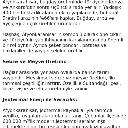
Afyonkarahisar, buğday üretiminde Türkiye'de Konya
ve Ankara'dan sonra üçüncü sırada yer alır. Yaklaşık
400 bin hektarlık alanda ekim yapılan ilde, hububat
üretimi arazinin %66'sını kaplar. Buğday, arpa ve
ayçiçeği en çok üretilen ürünlerdir.
Haşhaş, Afyonkarahisar'ın sembolü olarak öne çıkar
ve Türkiye'nin yağ ihtiyacının karşılanmasında önemli
bir rol oynar. Ayrıca şeker pancarı, patates ve
baklagiller de yaygın şekilde üretilir.
Sebze ve Meyve Üretimi:
Dağlar arasında yer alan ovalarda bahçe tarımı
yaygındır. Mevsimsel sebze ve meyve üretimi, ilin
tarımsal çeşitliliğini artırır. Özellikle Sultandağı ilçesi,
kiraz, vişne ve elma üretimiyle tanınır.
Jeotermal Enerji ile Seracılık:
Afyonkarahisar, jeotermal kaynaklarıyla tarımda
yenilikçi uygulamalara olanak tanır. Çobanlar ilçesinde
600.000 m²'lik modern jeotermal seralar inşa
edilmekte olup, bu tesisler karbon ayak izini azaltan,