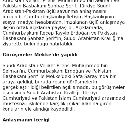
Arabistan Veliaht Prensi Muhammed bin Selman ve
Pakistan Başbakanı Şahbaz Şerif, Türkiye-Suudi
Arabistan-Pakistan üçlü savunma anlaşmasını
imzaladı. Cumhurbaşkanlığı İletişim Başkanlığının
sosyal medya hesabından, imzalanan üçlü anlaşmaya
ilişkin ortak açıklama paylaşıldı. Açıklamada,
Cumhurbaşkanı Recep Tayyip Erdoğan ve Pakistan
Başbakanı Şahbaz Şerif'in, Suudi Arabistan Krallığı'na
ziyarette bulunduğu hatırlatıldı.
Görüşmeler Mekke'de yapıldı
Suudi Arabistan Veliaht Prensi Muhammed bin
Selman'ın, Cumhurbaşkanı Erdoğan ve Pakistan
Başbakanı Şerif ile Mekke'deki Safa Sarayı'nda bir
araya geldiği, burada resmi görüşmelerin
gerçekleştirildiği belirtilen açıklamada, bu görüşmeler
esnasında Suudi Arabistan Krallığı, Türkiye
Cumhuriyeti ve Pakistan İslam Cumhuriyeti arasındaki
müstesna ilişkiler ile karşılıklı çıkar alanına giren
konuların ele alındığı kaydedildi.
Anlaşmanın içeriği