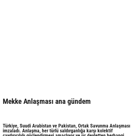
Mekke Anlaşması ana gündem
Türkiye, Suudi Arabistan ve Pakistan, Ortak Savunma Anlaşması
imzaladı. Anlaşma, her türlü saldırganlığa karşı kolektif
caydırıcılığı güçlendirmeyi amaçlıyor ve üç devletten herhangi