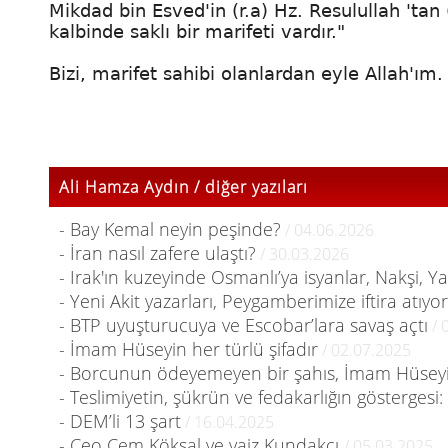
Mikdad bin Esved'in (r.a) Hz. Resulullah 'tan
kalbinde saklı bir marifeti vardır."
Bizi, marifet sahibi olanlardan eyle Allah'ı
Ali Hamza Aydın / diğer yazıları
- Bay Kemal neyin peşinde?
/ 04.06.2026
- İran nasıl zafere ulaştı?
/ 30.03.2026
- Irak'ın kuzeyinde Osmanlı’ya isyanlar, Nakşi, Y
- Yeni Akit yazarları, Peygamberimize iftira atıyor
- BTP uyuşturucuya ve Escobar’lara savaş açtı
/ 
- İmam Hüseyin her türlü şifadır
/ 02.07.2025
- Borcunun ödeyemeyen bir şahıs, İmam Hüseyin
- Teslimiyetin, şükrün ve fedakarlığın göstergesi
- DEM’li 13 şart
/ 16.04.2025
- Ceo Cem Köksal ve vaiz Kundakçı
/ 05.03.2025