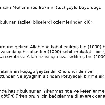
İmam Muhammed Bâkır'ın (a.s) şöyle buyurduğu
ulunan fazileti bilselerdi özlemlerinden ölür;
aretine gelirse Allah ona kabul edilmiş bin (1000) 
vaşında şehit olan bin (1000) şehit mükâfatı, bin 
a sevabı ve Allah rızası için azat edilmiş bin (1000
elaların en küçüğü şeytandır. Onu önünden ve
stünden ve ayağının altından koruyacak bir melek
ında hazır bulunurlar. Yıkanmasında ve kefenlenme
e götürülürken onun için bağışlanma dileyerek cena