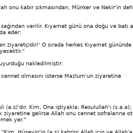
Allah onu kabir sıkmasından, Münker ve Nekir'in deh
i sağından verilir. Kıyamet günü ona doğu ve batı a
ida eder:
eden ziyaretçidir!' O sırada herkes Kıyamet gününd
yecektir."
yurduğu nakledilmiştir:
cennet olmasını isterse Mazlum'un ziyaretine
 (a.s)'dır. Kim, Ona iştiyakla; Resulullah'ı (s.a.a);
 ziyaretine gelirse Allah onu cennet sofralarına ot
emek yer."
Kim, Hüseyin'in (a.s) kabrini Allah için ve Allah'a