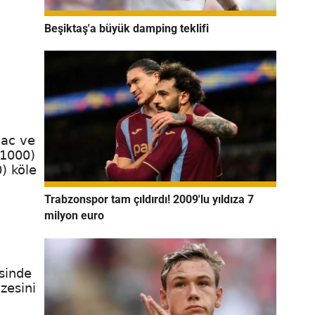
Beşiktaş'a büyük damping teklifi
hac ve
(1000)
) köle
Trabzonspor tam çıldırdı! 2009'lu yıldıza 7
milyon euro
sinde
zesini