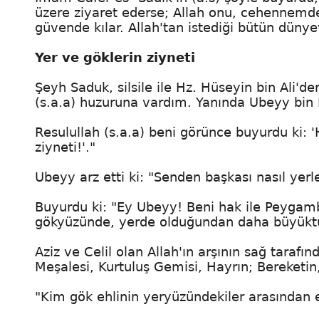
üzere ziyaret ederse; Allah onu, cehennemd
güvende kılar. Allah'tan istediği bütün dünyevi
Yer ve göklerin ziyneti
Şeyh Saduk, silsile ile Hz. Hüseyin bin Ali'de
(s.a.a) huzuruna vardım. Yanında Ubeyy bin 
Resulullah (s.a.a) beni görünce buyurdu ki: '
ziyneti!'."
Ubeyy arz etti ki: "Senden başkası nasıl yerle
Buyurdu ki: "Ey Ubeyy! Beni hak ile Peygamb
gökyüzünde, yerde olduğundan daha büyükt
Aziz ve Celil olan Allah'ın arşının sağ tarafı
Meşalesi, Kurtuluş Gemisi, Hayrın; Bereketin,
"Kim gök ehlinin yeryüzündekiler arasından 