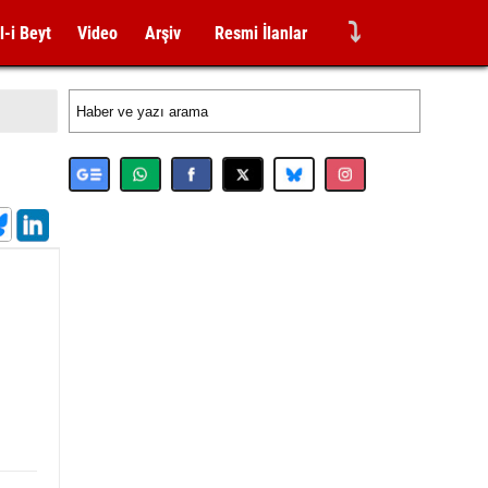
⤵
l-i Beyt
Video
Arşiv
Resmi İlanlar