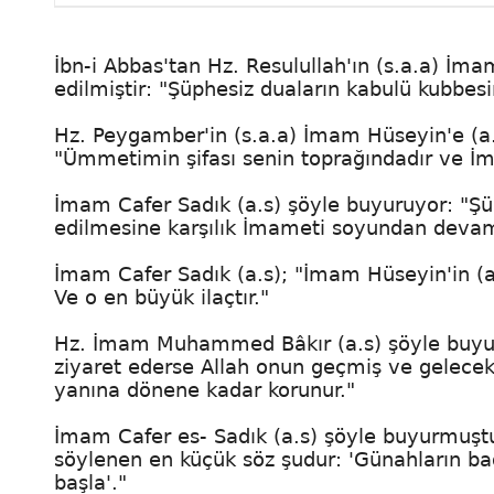
İbn-i Abbas'tan Hz. Resulullah'ın (s.a.a) İm
edilmiştir: "Şüphesiz duaların kabulü kubbesi
Hz. Peygamber'in (s.a.a) İmam Hüseyin'e (a.
"Ümmetimin şifası senin toprağındadır ve İ
İmam Cafer Sadık (a.s) şöyle buyuruyor: "Şü
edilmesine karşılık İmameti soyundan devam e
İmam Cafer Sadık (a.s); "İmam Hüseyin'in (a.s
Ve o en büyük ilaçtır."
Hz. İmam Muhammed Bâkır (a.s) şöyle buyurm
ziyaret ederse Allah onun geçmiş ve gelecek 
yanına dönene kadar korunur."
İmam Cafer es- Sadık (a.s) şöyle buyurmuştu
söylenen en küçük söz şudur: 'Günahların bağ
başla'."