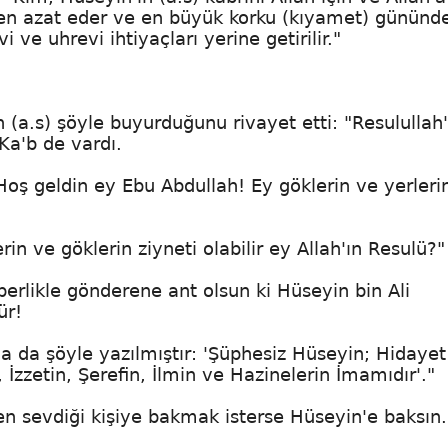
en azat eder ve en büyük korku (kıyamet) gününd
 ve uhrevi ihtiyaçları yerine getirilir."
n (a.s) şöyle buyurduğunu rivayet etti: "Resulullah'
Ka'b de vardı.
Hoş geldin ey Ebu Abdullah! Ey göklerin ve yerleri
rin ve göklerin ziyneti olabilir ey Allah'ın Resulü?"
erlikle gönderene ant olsun ki Hüseyin bin Ali
ür!
nda da şöyle yazılmıştır: 'Şüphesiz Hüseyin; Hidayet
 İzzetin, Şerefin, İlmin ve Hazinelerin İmamıdır'."
en sevdiği kişiye bakmak isterse Hüseyin'e baksın.