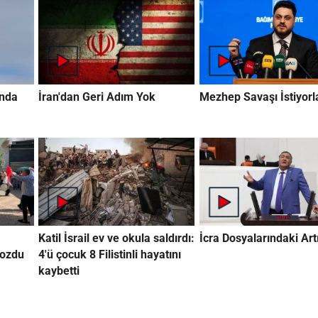
ında
İran'dan Geri Adım Yok
Mezhep Savaşı İstiyorl
Katil İsrail ev ve okula saldırdı:
İcra Dosyalarındaki Artı
bozdu
4'ü çocuk 8 Filistinli hayatını
kaybetti