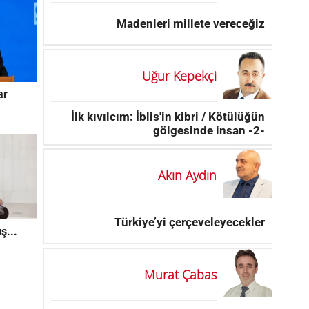
Madenleri millete vereceğiz
Uğur Kepekçi
ar
İlk kıvılcım: İblis'in kibri / Kötülüğün
gölgesinde insan -2-
Akın Aydın
Türkiye’yi çerçeveleyecekler
ş...
Murat Çabas