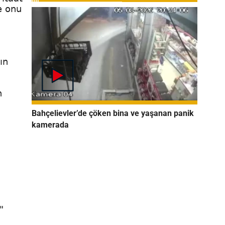
e onu
ın
n
Bahçelievler’de çöken bina ve yaşanan panik
kamerada
"