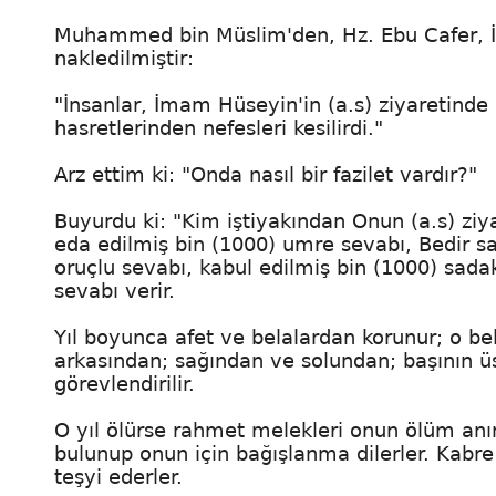
Muhammed bin Müslim'den, Hz. Ebu Cafer, 
nakledilmiştir:
"İnsanlar, İmam Hüseyin'in (a.s) ziyaretinde b
hasretlerinden nefesleri kesilirdi."
Arz ettim ki: "Onda nasıl bir fazilet vardır?"
Buyurdu ki: "Kim iştiyakından Onun (a.s) ziy
eda edilmiş bin (1000) umre sevabı, Bedir sa
oruçlu sevabı, kabul edilmiş bin (1000) sadak
sevabı verir.
Yıl boyunca afet ve belalardan korunur; o b
arkasından; sağından ve solundan; başının ü
görevlendirilir.
O yıl ölürse rahmet melekleri onun ölüm an
bulunup onun için bağışlanma dilerler. Kabr
teşyi ederler.