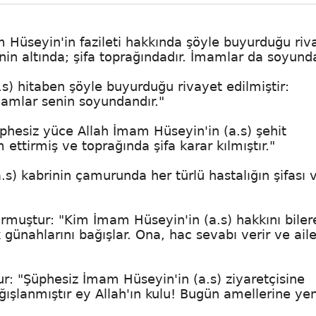
am Hüseyin'in fazileti hakkında şöyle buyurduğu riv
nin altında; şifa toprağındadır. İmamlar da soyunda
s) hitaben şöyle buyurduğu rivayet edilmiştir:
mamlar senin soyundandır."
phesiz yüce Allah İmam Hüseyin'in (a.s) şehit
ttirmiş ve toprağında şifa karar kılmıştır."
) kabrinin çamurunda her türlü hastalığın şifası v
uştur: "Kim İmam Hüseyin'in (a.s) hakkını biler
günahlarını bağışlar. Ona, hac sevabı verir ve aile
r: "Şüphesiz İmam Hüseyin'in (a.s) ziyaretçisine
ışlanmıştır ey Allah'ın kulu! Bugün amellerine ye