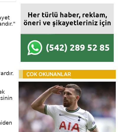
ayet
ndır."
ardır.
ek
sinin
niden