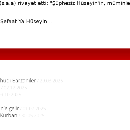
 (s.a.a) rivayet etti: "Şüphesiz Hüseyin'in, müminle
m. Şefaat Ya Hüseyin…
ahudi Barzaniler
/ 29.03.2026
/ 02.12.2025
09.10.2025
’e gelir
/ 01.07.2025
: Kurban
/ 30.05.2025