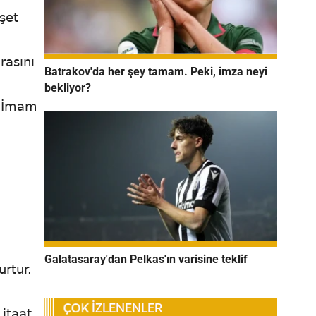
şet
rasını
Batrakov'da her şey tamam. Peki, imza neyi
bekliyor?
e İmam
Galatasaray'dan Pelkas'ın varisine teklif
urtur.
 itaat