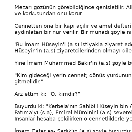
Mezarı gözünün görebildiğince genişletilir. 
ve korkusundan onu korur.
Cennetten ona bir kapı açılır ve amel defter
aydınlatan bir nur verilir. Bir münadi şöyle n
'Bu İmam Hüseyin'i (a.s) iştiyakla ziyaret 
Hüseyin'in (a.s) ziyaretçilerinden olmayı dile
Yine İmam Muhammed Bâkır'ın (a.s) şöyle bu
"Kim gideceği yerin cennet; dönüş yurdunun 
gitmelidir."
Arz ettim ki: "O, kimdir?"
Buyurdu ki: "Kerbela'nın Sahibi Hüseyin bin Ali
Fatıma'yı (s.a), Emirel Müminini (a.s) severek
İnsanlar hesaba çekilirken o cennetliklerle y
İmam Cafer es- Sadık'ın (a.s) şöyle buyurdu; "