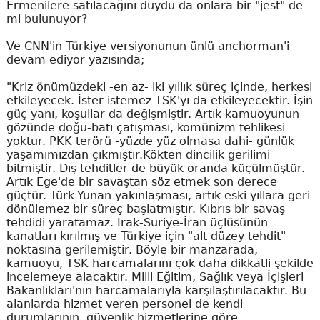
Ermenilere satılacağını duydu da onlara bir "jest" de
mi bulunuyor?
Ve CNN'in Türkiye versiyonunun ünlü anchorman'i
devam ediyor yazısında;
"Kriz önümüzdeki -en az- iki yıllık süreç içinde, herkesi
etkileyecek. İster istemez TSK'yı da etkileyecektir. İşin
güç yanı, koşullar da değişmiştir. Artık kamuoyunun
gözünde doğu-batı çatışması, komünizm tehlikesi
yoktur. PKK terörü -yüzde yüz olmasa dahi- günlük
yaşamımızdan çıkmıştır.Kökten dincilik gerilimi
bitmiştir. Dış tehditler de büyük oranda küçülmüştür.
Artık Ege'de bir savaştan söz etmek son derece
güçtür. Türk-Yunan yakınlaşması, artık eski yıllara geri
dönülemez bir süreç başlatmıştır. Kıbrıs bir savaş
tehdidi yaratamaz. Irak-Suriye-İran üçlüsünün
kanatları kırılmış ve Türkiye için "alt düzey tehdit"
noktasına gerilemiştir. Böyle bir manzarada,
kamuoyu, TSK harcamalarını çok daha dikkatli şekilde
incelemeye alacaktır. Milli Eğitim, Sağlık veya İçişleri
Bakanlıkları'nın harcamalarıyla karşılaştırılacaktır. Bu
alanlarda hizmet veren personel de kendi
durumlarının, güvenlik hizmetlerine göre