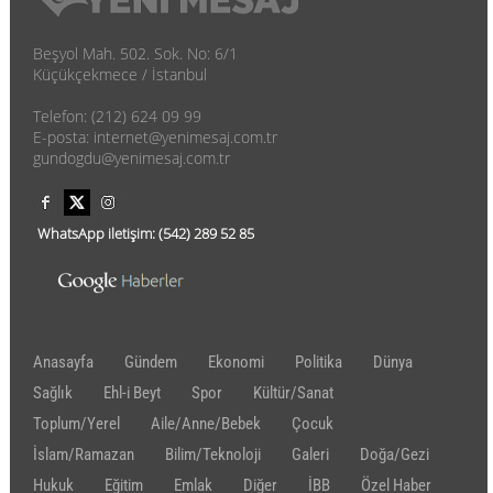
Beşyol Mah. 502. Sok. No: 6/1
Küçükçekmece / İstanbul
Telefon: (212) 624 09 99
E-posta: internet@yenimesaj.com.tr
gundogdu@yenimesaj.com.tr
WhatsApp iletişim:
(542)
289 52 85
Anasayfa
Gündem
Ekonomi
Politika
Dünya
Sağlık
Ehl-i Beyt
Spor
Kültür/Sanat
Toplum/Yerel
Aile/Anne/Bebek
Çocuk
İslam/Ramazan
Bilim/Teknoloji
Galeri
Doğa/Gezi
Hukuk
Eğitim
Emlak
Diğer
İBB
Özel Haber