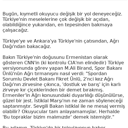
Bugün, kıymetli okuyucu değişik bir yol deneyeceğiz.
Türkiye'nin meselelerine çok değişik bir açıdan,
olabildiğince yukarıdan, en tepesinden bakmaya
çalışacağız.
Türkiye'ye ve Ankara'ya Türkiye'nin çatısından, Ağrı
Dağı'ndan bakacağız.
Bakın Türkiye'nin doğusunu Ermenistan olarak
gösteren CNN'in (ki kontrolu CIA'nın elindedir) Türkiye
versiyonunda görev yapan M.Ali Birand, Spor Bakanı
Ünlü'nün Ağrı tırmanışını nasıl verdi: "Spordan
Sorumlu Devlet Bakanı Fikret Ünlü, 2'nci kez Ağrı
Dağı'nın zirvesine çıkınca, 'dostluk ve barış' için karlı
zirveye kır çiçeklerinden bir demet bırakmış.
Ermeniler'in Ağrı konusundaki duyarlılığı düşünülürse,
güzel bir jest. İstiklal Marşı'nın ne zaman söyleneceği
saptanmıştır. Sevgili Bakan istiklal ile ne mesaj vermiş
olabilir? Okuyucular tam anlayamamışlar. Herhalde
'Bu topraklar bizim malımızdır' demek istemiştir."
Bu adamın, Türkiye'de bir televizyonun haber