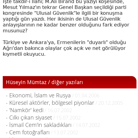
İşte takdir-i İlâhi; M.Ali Birand bu yazıyı köşesinde,
Mesut Yılmaz'ın tekrar Genel Başkan seçildiği parti
kongresinde "Ulusal Güvenlik"le ilgili bir konuşma
yaptığı gün yazdı. Her ikisinin de Ulusal Güvenlik
anlayışlarının ne kadar benzer olduğunu fark ediyor
musunuz?
Türkiye ve Ankara'ya, Ermenilerin "duyarlı" olduğu
Ağrı'dan bakınca olaylar çok açık ve net görülüyor
kıymetli okuyucu.
Hüseyin Mümtaz / diğer yazıları
- Ekonomi, İslam ve Rusya
/ 01.04.2006
- Küresel aktörler, bölgesel piyonlar
/ 20.12.2005
- 'Namkör' kedi
/ 16.07.2002
- Cılkı çıkan siyaset
/ 15.07.2002
- İsmail Cem'in sakladıkları
/ 14.07.2002
- Cem fotoğrafları
/ 13.07.2002