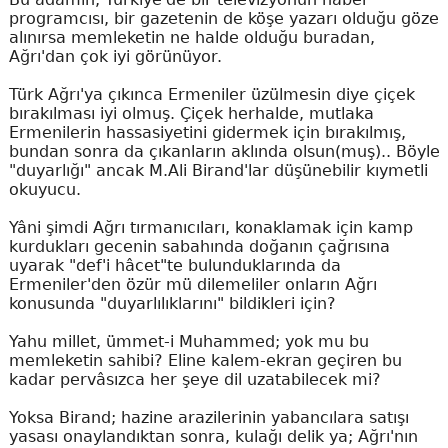
programcısı, bir gazetenin de köşe yazarı olduğu göze
alınırsa memleketin ne halde olduğu buradan,
Ağrı'dan çok iyi görünüyor.
Türk Ağrı'ya çıkınca Ermeniler üzülmesin diye çiçek
bırakılması iyi olmuş. Çiçek herhalde, mutlaka
Ermenilerin hassasiyetini gidermek için bırakılmış,
bundan sonra da çıkanların aklında olsun(muş).. Böyle
"duyarlığı" ancak M.Ali Birand'lar düşünebilir kıymetli
okuyucu.
Yâni şimdi Ağrı tırmanıcıları, konaklamak için kamp
kurdukları gecenin sabahında doğanın çağrısına
uyarak "def'i hâcet"te bulunduklarında da
Ermeniler'den özür mü dilemeliler onların Ağrı
konusunda "duyarlılıklarını" bildikleri için?
Yahu millet, ümmet-i Muhammed; yok mu bu
memleketin sahibi? Eline kalem-ekran geçiren bu
kadar pervâsızca her şeye dil uzatabilecek mi?
Yoksa Birand; hazine arazilerinin yabancılara satışı
yasası onaylandıktan sonra, kulağı delik ya; Ağrı'nın