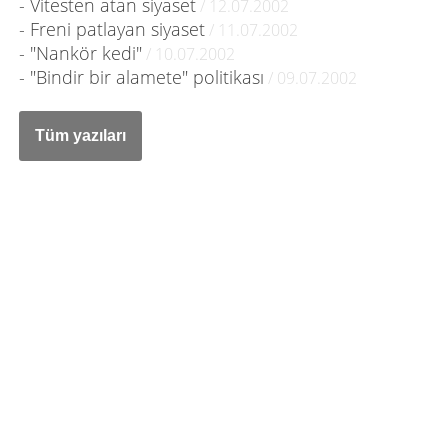
- Vitesten atan siyaset
/ 12.07.2002
- Freni patlayan siyaset
/ 11.07.2002
- "Nankör kedi"
/ 10.07.2002
- "Bindir bir alamete" politikası
/ 09.07.2002