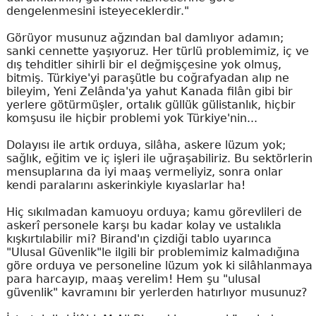
dengelenmesini isteyeceklerdir."
Görüyor musunuz ağzından bal damlıyor adamın;
sanki cennette yaşıyoruz. Her türlü problemimiz, iç ve
dış tehditler sihirli bir el değmişçesine yok olmuş,
bitmiş. Türkiye'yi paraşütle bu coğrafyadan alıp ne
bileyim, Yeni Zelânda'ya yahut Kanada filân gibi bir
yerlere götürmüşler, ortalık güllük gülistanlık, hiçbir
komşusu ile hiçbir problemi yok Türkiye'nin...
Dolayısı ile artık orduya, silâha, askere lüzum yok;
sağlık, eğitim ve iç işleri ile uğraşabiliriz. Bu sektörlerin
mensuplarına da iyi maaş vermeliyiz, sonra onlar
kendi paralarını askerinkiyle kıyaslarlar ha!
Hiç sıkılmadan kamuoyu orduya; kamu görevlileri de
askerî personele karşı bu kadar kolay ve ustalıkla
kışkırtılabilir mi? Birand'ın çizdiği tablo uyarınca
"Ulusal Güvenlik"le ilgili bir problemimiz kalmadığına
göre orduya ve personeline lüzum yok ki silâhlanmaya
para harcayıp, maaş verelim! Hem şu "ulusal
güvenlik" kavramını bir yerlerden hatırlıyor musunuz?