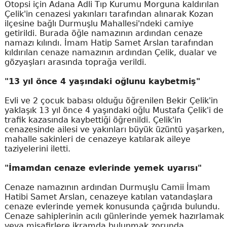
Otopsi için Adana Adli Tıp Kurumu Morguna kaldırılan
Çelik'in cenazesi yakınları tarafından alınarak Kozan
ilçesine bağlı Durmuşlu Mahallesi'ndeki camiye
getirildi. Burada öğle namazının ardından cenaze
namazı kılındı. İmam Hatip Samet Arslan tarafından
kıldırılan cenaze namazının ardından Çelik, dualar ve
gözyaşları arasında toprağa verildi.
"13 yıl önce 4 yaşındaki oğlunu kaybetmiş"
Evli ve 2 çocuk babası olduğu öğrenilen Bekir Çelik'in
yaklaşık 13 yıl önce 4 yaşındaki oğlu Mustafa Çelik'i de
trafik kazasında kaybettiği öğrenildi. Çelik'in
cenazesinde ailesi ve yakınları büyük üzüntü yaşarken,
mahalle sakinleri de cenazeye katılarak aileye
taziyelerini iletti.
"İmamdan cenaze evlerinde yemek uyarısı"
Cenaze namazının ardından Durmuşlu Camii İmam
Hatibi Samet Arslan, cenazeye katılan vatandaşlara
cenaze evlerinde yemek konusunda çağrıda bulundu.
Cenaze sahiplerinin acılı günlerinde yemek hazırlamak
veya misafirlere ikramda bulunmak zorunda