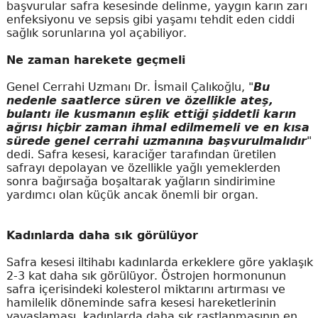
başvurular safra kesesinde delinme, yaygın karın zarı
enfeksiyonu ve sepsis gibi yaşamı tehdit eden ciddi
sağlık sorunlarına yol açabiliyor.
Ne zaman harekete geçmeli
Genel Cerrahi Uzmanı Dr. İsmail Çalıkoğlu, "
Bu
nedenle saatlerce süren ve özellikle ateş,
bulantı ile kusmanın eşlik ettiği şiddetli karın
ağrısı hiçbir zaman ihmal edilmemeli ve en kısa
sürede genel cerrahi uzmanına başvurulmalıdır
"
dedi. Safra kesesi, karaciğer tarafından üretilen
safrayı depolayan ve özellikle yağlı yemeklerden
sonra bağırsağa boşaltarak yağların sindirimine
yardımcı olan küçük ancak önemli bir organ.
Kadınlarda daha sık görülüyor
Safra kesesi iltihabı kadınlarda erkeklere göre yaklaşık
2-3 kat daha sık görülüyor. Östrojen hormonunun
safra içerisindeki kolesterol miktarını artırması ve
hamilelik döneminde safra kesesi hareketlerinin
yavaşlaması, kadınlarda daha sık rastlanmasının en