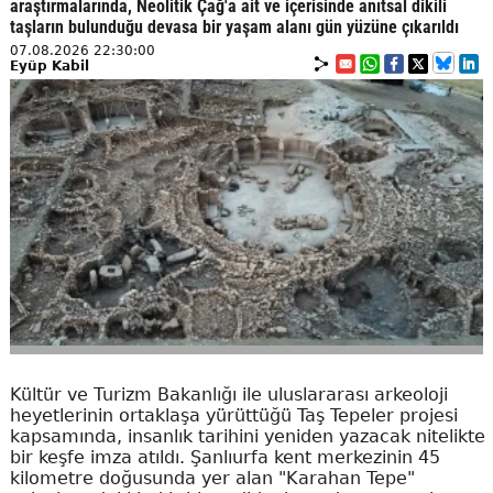
araştırmalarında, Neolitik Çağ'a ait ve içerisinde anıtsal dikili
taşların bulunduğu devasa bir yaşam alanı gün yüzüne çıkarıldı
07.08.2026 22:30:00
Eyüp Kabil
Kültür ve Turizm Bakanlığı ile uluslararası arkeoloji
heyetlerinin ortaklaşa yürüttüğü Taş Tepeler projesi
kapsamında, insanlık tarihini yeniden yazacak nitelikte
bir keşfe imza atıldı. Şanlıurfa kent merkezinin 45
kilometre doğusunda yer alan "Karahan Tepe"