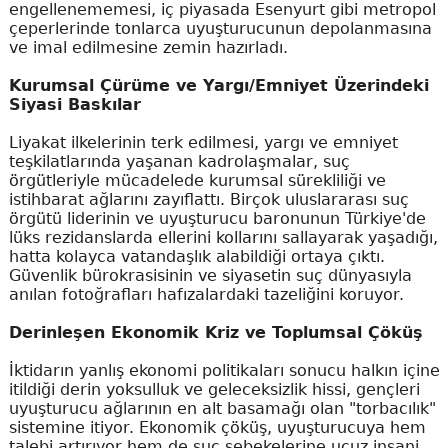
engellenememesi, iç piyasada Esenyurt gibi metropol
çeperlerinde tonlarca uyuşturucunun depolanmasına
ve imal edilmesine zemin hazırladı.
Kurumsal Çürüme ve Yargı/Emniyet Üzerindeki
Siyasi Baskılar
Liyakat ilkelerinin terk edilmesi, yargı ve emniyet
teşkilatlarında yaşanan kadrolaşmalar, suç
örgütleriyle mücadelede kurumsal sürekliliği ve
istihbarat ağlarını zayıflattı. Birçok uluslararası suç
örgütü liderinin ve uyuşturucu baronunun Türkiye'de
lüks rezidanslarda ellerini kollarını sallayarak yaşadığı,
hatta kolayca vatandaşlık alabildiği ortaya çıktı.
Güvenlik bürokrasisinin ve siyasetin suç dünyasıyla
anılan fotoğrafları hafızalardaki tazeliğini koruyor.
Derinleşen Ekonomik Kriz ve Toplumsal Çöküş
İktidarın yanlış ekonomi politikaları sonucu halkın içine
itildiği derin yoksulluk ve geleceksizlik hissi, gençleri
uyuşturucu ağlarının en alt basamağı olan "torbacılık"
sistemine itiyor. Ekonomik çöküş, uyuşturucuya hem
talebi artırıyor hem de suç şebekelerine ucuz insani