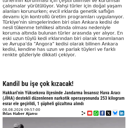
türlerinin korunması için çeşitli bilimsel ve kurumsal
çalışmalar yürütülüyor. Vahşi türler için doğal yaşam
alanları korunurken; evcil ırklarda genetik saflığın
devamı için kontrollü üretim programları uygulanıyor.
Türkiye'nin simgelerinden biri olan Ankara kedisi de
nesli tükenme tehlikesi altında olması nedeniyle
koruma altında bulunan türler arasında yer alıyor. En
eski uzun tüylü kedi ırklarından biri olarak tanımlanan
ve Avrupa'da "Angora" kedisi olarak bilinen Ankara
kedisi, kendine has uzun ve parlak tüyleri ve farklı
renkte gözleriyle dikkati çekiyor.
Kandil bu işe çok kızacak!
Hakkari'nin Yüksekova ilçesinde Jandarma İnsansız Hava Aracı
(JİHA) destekli düzenlenen narkotik operasyonunda 253 kilogram
esrar ele geçirildi, 1 şüpheli gözaltına alındı
08.08.2026 09:57:00
İhlas Haber Ajansı