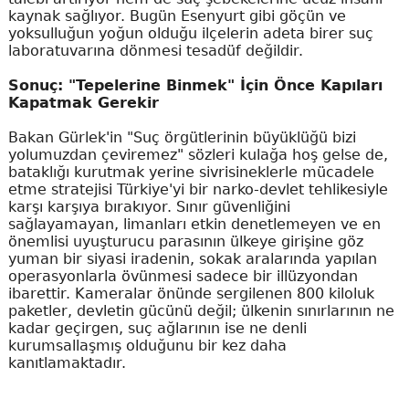
kaynak sağlıyor. Bugün Esenyurt gibi göçün ve
yoksulluğun yoğun olduğu ilçelerin adeta birer suç
laboratuvarına dönmesi tesadüf değildir.
Sonuç: "Tepelerine Binmek" İçin Önce Kapıları
Kapatmak Gerekir
Bakan Gürlek'in "Suç örgütlerinin büyüklüğü bizi
yolumuzdan çeviremez" sözleri kulağa hoş gelse de,
bataklığı kurutmak yerine sivrisineklerle mücadele
etme stratejisi Türkiye'yi bir narko-devlet tehlikesiyle
karşı karşıya bırakıyor. Sınır güvenliğini
sağlayamayan, limanları etkin denetlemeyen ve en
önemlisi uyuşturucu parasının ülkeye girişine göz
yuman bir siyasi iradenin, sokak aralarında yapılan
operasyonlarla övünmesi sadece bir illüzyondan
ibarettir. Kameralar önünde sergilenen 800 kiloluk
paketler, devletin gücünü değil; ülkenin sınırlarının ne
kadar geçirgen, suç ağlarının ise ne denli
kurumsallaşmış olduğunu bir kez daha
kanıtlamaktadır.