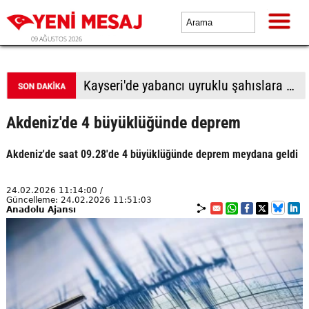
09 AĞUSTOS 2026
BTP Antalya İl Başkanlığından yoğun mesai: İl binasında ve Manavgat'ta üye buluşmaları
Akdeniz'de 4 büyüklüğünde deprem
Akdeniz'de saat 09.28'de 4 büyüklüğünde deprem meydana geldi
24.02.2026 11:14:00 /
Güncelleme: 24.02.2026 11:51:03
Anadolu Ajansı