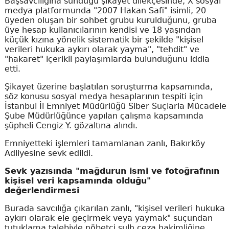
Başsavcılığına sunduğu şikayet dilekçesinde, X sosyal
medya platformunda "2007 Hakan Safi" isimli, 20
üyeden oluşan bir sohbet grubu kurulduğunu, gruba
üye hesap kullanıcılarının kendisi ve 18 yaşından
küçük kızına yönelik sistematik bir şekilde "kişisel
verileri hukuka aykırı olarak yayma", "tehdit" ve
"hakaret" içerikli paylaşımlarda bulunduğunu iddia
etti.
Şikayet üzerine başlatılan soruşturma kapsamında,
söz konusu sosyal medya hesaplarının tespiti için
İstanbul İl Emniyet Müdürlüğü Siber Suçlarla Mücadele
Şube Müdürlüğünce yapılan çalışma kapsamında
şüpheli Cengiz Y. gözaltına alındı.
Emniyetteki işlemleri tamamlanan zanlı, Bakırköy
Adliyesine sevk edildi.
Sevk yazısında "mağdurun ismi ve fotoğrafının
kişisel veri kapsamında olduğu"
değerlendirmesi
Burada savcılığa çıkarılan zanlı, "kişisel verileri hukuka
aykırı olarak ele geçirmek veya yaymak" suçundan
tutuklama talebiyle nöbetçi sulh ceza hakimliğine