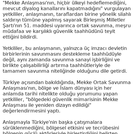
"Mekke Anlaşması'nın, hiçbir ülkeyi hedeflemediğini,
mevcut diyalog kanallarını kapatmadığını" vurgulayan
yetkililer, anlaşmanın, taraflardan birine yönelik silahlı
saldırıyı tümüne yapılmış sayarak Birleşmiş Milletler
Şartı'nın 51. maddesi uyarınca ortak savunma, meşru
müdafaa ve karşılıklı güvenlik taahhüdünü teyit
ettiğini bildirdi.
Yetkililer, bu anlaşmanın, yalnızca üç imzacı devletin
birbirlerinin savunmasını destekleme taahhüdüyle
değil, aynı zamanda savunma sanayi işbirliğini ve
birlikte çalışabilirliği artırma taahhütleriyle de
tamamen savunma niteliğinde olduğunu dile getirdi.
Türkiye açısından bakıldığında, Mekke Ortak Savunma
Anlaşması'nın, bölge ve İslam dünyası için her
anlamda tarihi nitelikte olduğu yorumunu yapan
yetkililer, "bölgedeki güvenlik mimarisinin Mekke
Anlaşması ile yeniden dizayn edildiği"
değerlendirmesini yaptı.
Anlaşmayla Türkiye'nin başka çatışmalara
sürüklenmediğini, bölgesel etkisini ve tecrübesini
bölgenin güçlü aktörleriyle birleştirdiğini belirten