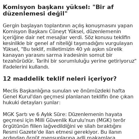
Komisyon başkanı yüksel: "Bir af
düzenlemesi değil"
Gergin başlayan toplantının açılış konuşmasını yapan
Komisyon Başkanı Cüneyt Yüksel, düzenlemenin
içeriğine dair net mesajlar verdi. Söz konusu teklifin
kesinlikle bir genel af niteliği taşımadığını vurgulayan
Yüksel, "Bu teklif, milletimizin 40 yılı aşkın sürelik
kanayan yarasını sarma iradesinin somut bir
tezahürüdür. Tarihi bir sorumluluğu yerine getiriyoruz"
ifadelerini kullandı.
12 maddelik teklif neleri içeriyor?
Meclis Başkanlığına sunulan ve önümüzdeki hafta
Genel Kurul'dan geçmesi planlanan teklifin öne çıkan
hukuki detayları şunlar:
MGK Şartı ve 6 Aylık Süre: Düzenlemenin hayata
geçmesi için Milli Güvenlik Kurulu'nun (MGK) terör
örgütünün fiilen lağvedildiğini ve silah bıraktığını
Resmi Gazete'de ilan etmesi gerekiyor. Bu ilanın
ardından örgüt mensuplarına adli makamlara