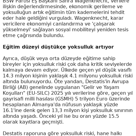
BSW Partisi Eş Başkanı Sahra Wagenknecht, verilere
ilişkin değerlendirmesinde, ekonomik gerileme ve
yoksulluğun artık eğitimin tüm kademelerini tehdit
eder hale geldiğini vurguladı. Wagenknecht, karar
vericilere ekonomiyi canlandırma ve 'çalışarak
yükselmeyi' sağlayan sosyal mobiliteyi yeniden tesis
etme çağrısında bulundu.
Eğitim düzeyi düştükçe yoksulluk artıyor
Ayrıca, düşük veya orta düzeyde eğitime sahip
bireyler için yoksulluk riski çok daha kritik seviyelerde
kalmaya devam ediyor. Ülkede geçen yıl düşük vasıflı
14.3 milyon kişinin yaklaşık 4.1 milyonu yoksulluk riski
altında bulunuyordu. Öte yandan, Destatis'in Avrupa
Birliği (AB) genelinde uygulanan "Gelir ve Yaşam
Koşulları" (EU-SILC) 2025 yılı verilerine göre, geçen yıl
gayrisafi milli hasılası (GSMH) 5 trilyon Euro üzerinde
hesaplanan Almanya'da nüfusun yaklaşık yüzde
16.1'ine denk gelen 13,3 milyon kişi yoksulluk sınırının
altında yaşadı. Önceki yıl ise bu oran yüzde 15.5
olarak kayıtlara geçmişti.
Destatis raporuna göre yoksulluk riski, hane halkı