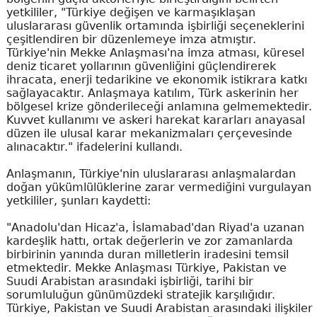
yetkililer, "Türkiye değişen ve karmaşıklaşan
uluslararası güvenlik ortamında işbirliği seçeneklerini
çeşitlendiren bir düzenlemeye imza atmıştır.
Türkiye'nin Mekke Anlaşması'na imza atması, küresel
deniz ticaret yollarının güvenliğini güçlendirerek
ihracata, enerji tedarikine ve ekonomik istikrara katkı
sağlayacaktır. Anlaşmaya katılım, Türk askerinin her
bölgesel krize gönderileceği anlamına gelmemektedir.
Kuvvet kullanımı ve askeri harekat kararları anayasal
düzen ile ulusal karar mekanizmaları çerçevesinde
alınacaktır." ifadelerini kullandı.
Anlaşmanın, Türkiye'nin uluslararası anlaşmalardan
doğan yükümlülüklerine zarar vermediğini vurgulayan
yetkililer, şunları kaydetti:
"Anadolu'dan Hicaz'a, İslamabad'dan Riyad'a uzanan
kardeşlik hattı, ortak değerlerin ve zor zamanlarda
birbirinin yanında duran milletlerin iradesini temsil
etmektedir. Mekke Anlaşması Türkiye, Pakistan ve
Suudi Arabistan arasındaki işbirliği, tarihi bir
sorumluluğun günümüzdeki stratejik karşılığıdır.
Türkiye, Pakistan ve Suudi Arabistan arasındaki ilişkiler