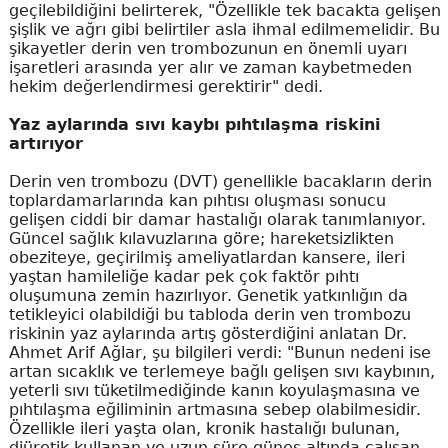
geçilebildiğini belirterek, "Özellikle tek bacakta gelişen
şişlik ve ağrı gibi belirtiler asla ihmal edilmemelidir. Bu
şikayetler derin ven trombozunun en önemli uyarı
işaretleri arasında yer alır ve zaman kaybetmeden
hekim değerlendirmesi gerektirir" dedi.
Yaz aylarında sıvı kaybı pıhtılaşma riskini
artırıyor
Derin ven trombozu (DVT) genellikle bacakların derin
toplardamarlarında kan pıhtısı oluşması sonucu
gelişen ciddi bir damar hastalığı olarak tanımlanıyor.
Güncel sağlık kılavuzlarına göre; hareketsizlikten
obeziteye, geçirilmiş ameliyatlardan kansere, ileri
yaştan hamileliğe kadar pek çok faktör pıhtı
oluşumuna zemin hazırlıyor. Genetik yatkınlığın da
tetikleyici olabildiği bu tabloda derin ven trombozu
riskinin yaz aylarında artış gösterdiğini anlatan Dr.
Ahmet Arif Ağlar, şu bilgileri verdi: "Bunun nedeni ise
artan sıcaklık ve terlemeye bağlı gelişen sıvı kaybının,
yeterli sıvı tüketilmediğinde kanın koyulaşmasına ve
pıhtılaşma eğiliminin artmasına sebep olabilmesidir.
Özellikle ileri yaşta olan, kronik hastalığı bulunan,
diüretik kullanan ve uzun süre güneş altında çalışan