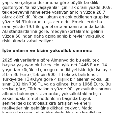
yapısı ve çalışma durumuna göre büyük farklılık
gösteriyor. Yalnız yaşayanlar için risk oranı yüzde 30.9,
tek ebeveynli hanelerde yaşayanlar için yüzde 28.7
olarak ölçüldü. Yoksulluktan en çok etkilenen grup ise
yüzde 64.9'luk oranla işsizler oldu. Emeklilerde bu
oran yüzde 19.1 ile genel ortalamanın altında kaldı.
AB standartlarına göre, medyan (ortalama) gelirin
yüzde 60'ından daha azına sahip bireyler yoksulluk
riski altında kabul ediliyor.
İşte onların ve bizim yoksulluk sınırımız
2025 yılı verilerine göre Almanya'da bu eşik, tek
başına yaşayan bir birey için aylık net 1446 Euro, 14
yaşından küçük iki çocuğu olan iki yetişkin için ise aylık
3 bin 36 Euro (156 bin 900 TL) olarak belirlendi.
Türkiye'de TÜRKİŞ'e göre 4 kişilik bir ailenin yoksulluk
sınırı 101 bin 706 TL ya da güncel kurla 1968 Euro. Bu
veriye göre, Türk halkının yüzde 90'ı yoksulluk sınırının
altında bulunuyor. Uzmanlar, yoksulluktaki artışın
arkasındaki temel nedenlerin başında büyük
şehirlerdeki kontrolsüz kira artışları ve enerji
maliyetlerinin geldiğine dikkati çekiyor. Maddi
kaynakları sınırlı olan bireylerin kira, ev kredisi ve