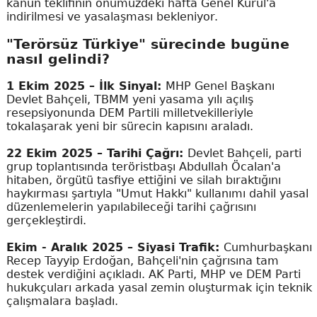
kanun teklifinin önümüzdeki hafta Genel Kurul'a
indirilmesi ve yasalaşması bekleniyor.
"Terörsüz Türkiye" sürecinde bugüne
nasıl gelindi?
1 Ekim 2025 – İlk Sinyal:
MHP Genel Başkanı
Devlet Bahçeli, TBMM yeni yasama yılı açılış
resepsiyonunda DEM Partili milletvekilleriyle
tokalaşarak yeni bir sürecin kapısını araladı.
22 Ekim 2025 – Tarihi Çağrı:
Devlet Bahçeli, parti
grup toplantısında teröristbaşı Abdullah Öcalan'a
hitaben, örgütü tasfiye ettiğini ve silah bıraktığını
haykırması şartıyla "Umut Hakkı" kullanımı dahil yasal
düzenlemelerin yapılabileceği tarihi çağrısını
gerçekleştirdi.
Ekim - Aralık 2025 – Siyasi Trafik:
Cumhurbaşkanı
Recep Tayyip Erdoğan, Bahçeli'nin çağrısına tam
destek verdiğini açıkladı. AK Parti, MHP ve DEM Parti
hukukçuları arkada yasal zemin oluşturmak için teknik
çalışmalara başladı.