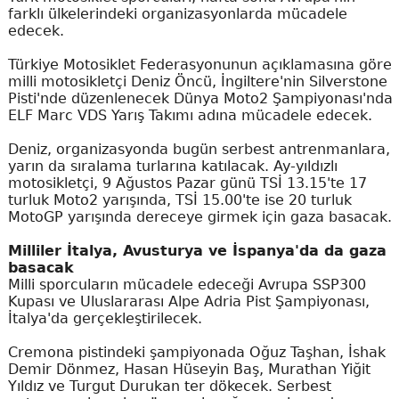
farklı ülkelerindeki organizasyonlarda mücadele
edecek.
Türkiye Motosiklet Federasyonunun açıklamasına göre
milli motosikletçi Deniz Öncü, İngiltere'nin Silverstone
Pisti'nde düzenlenecek Dünya Moto2 Şampiyonası'nda
ELF Marc VDS Yarış Takımı adına mücadele edecek.
Deniz, organizasyonda bugün serbest antrenmanlara,
yarın da sıralama turlarına katılacak. Ay-yıldızlı
motosikletçi, 9 Ağustos Pazar günü TSİ 13.15'te 17
turluk Moto2 yarışında, TSİ 15.00'te ise 20 turluk
MotoGP yarışında dereceye girmek için gaza basacak.
Milliler İtalya, Avusturya ve İspanya'da da gaza
basacak
Milli sporcuların mücadele edeceği Avrupa SSP300
Kupası ve Uluslararası Alpe Adria Pist Şampiyonası,
İtalya'da gerçekleştirilecek.
Cremona pistindeki şampiyonada Oğuz Taşhan, İshak
Demir Dönmez, Hasan Hüseyin Baş, Murathan Yiğit
Yıldız ve Turgut Durukan ter dökecek. Serbest