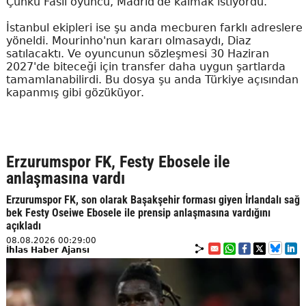
Çünkü Faslı oyuncu, Madrid'de kalmak istiyordu.
İstanbul ekipleri ise şu anda mecburen farklı adreslere
yöneldi. Mourinho'nun kararı olmasaydı, Diaz
satılacaktı. Ve oyuncunun sözleşmesi 30 Haziran
2027'de biteceği için transfer daha uygun şartlarda
tamamlanabilirdi. Bu dosya şu anda Türkiye açısından
kapanmış gibi gözüküyor.
Erzurumspor FK, Festy Ebosele ile
anlaşmasına vardı
Erzurumspor FK, son olarak Başakşehir forması giyen İrlandalı sağ
bek Festy Oseiwe Ebosele ile prensip anlaşmasına vardığını
açıkladı
08.08.2026 00:29:00
İhlas Haber Ajansı