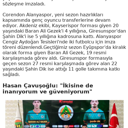
sözleşme imzaladı.
Corendon Alanyaspor, yeni sezon hazırlıkları
kapsamında genç oyuncu transferlerine devam
ediyor. Akdeniz ekibi, Kayserispor forması giyen 20
yaşındaki Baran Ali Gezek'i 4 yıllığına, Giresunspor'dan
Şahin Dik'i ise 5 yıllığına kadrosuna kattı. Alanyaspor
Cengiz Aydoğan Tesisleri'nde iki futbolcu için imza
töreni düzenlendi.Geçtiğimiz sezon Eyüpspor'da kiralık
olarak forma giyen Baran Ali Gezek, 19 resmi
karşılaşmada görev aldı. Giresunspor formasıyla
geçen sezon 27 resmi karşılaşmada görev alan 22
yaşındaki Şahin Dik ise attığı 11 golle takımına katkı
sağladı.
Hasan Çavuşoğlu: "İkisine de
inanıyorum ve güveniyorum"