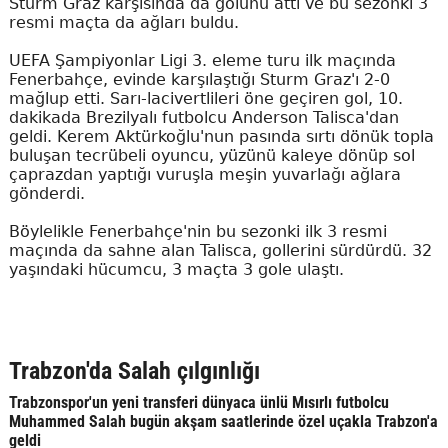
Sturm Graz karşısında da golünü attı ve bu sezonki 3
resmi maçta da ağları buldu.
UEFA Şampiyonlar Ligi 3. eleme turu ilk maçında
Fenerbahçe, evinde karşılaştığı Sturm Graz'ı 2-0
mağlup etti. Sarı-lacivertlileri öne geçiren gol, 10.
dakikada Brezilyalı futbolcu Anderson Talisca'dan
geldi. Kerem Aktürkoğlu'nun pasında sırtı dönük topla
buluşan tecrübeli oyuncu, yüzünü kaleye dönüp sol
çaprazdan yaptığı vuruşla meşin yuvarlağı ağlara
gönderdi.
Böylelikle Fenerbahçe'nin bu sezonki ilk 3 resmi
maçında da sahne alan Talisca, gollerini sürdürdü. 32
yaşındaki hücumcu, 3 maçta 3 gole ulaştı.
Trabzon'da Salah çılgınlığı
Trabzonspor'un yeni transferi dünyaca ünlü Mısırlı futbolcu
Muhammed Salah bugün akşam saatlerinde özel uçakla Trabzon'a
geldi