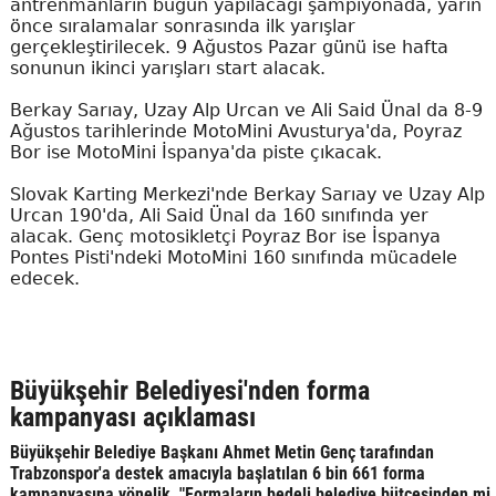
antrenmanların bugün yapılacağı şampiyonada, yarın
önce sıralamalar sonrasında ilk yarışlar
gerçekleştirilecek. 9 Ağustos Pazar günü ise hafta
sonunun ikinci yarışları start alacak.
Berkay Sarıay, Uzay Alp Urcan ve Ali Said Ünal da 8-9
Ağustos tarihlerinde MotoMini Avusturya'da, Poyraz
Bor ise MotoMini İspanya'da piste çıkacak.
Slovak Karting Merkezi'nde Berkay Sarıay ve Uzay Alp
Urcan 190'da, Ali Said Ünal da 160 sınıfında yer
alacak. Genç motosikletçi Poyraz Bor ise İspanya
Pontes Pisti'ndeki MotoMini 160 sınıfında mücadele
edecek.
Büyükşehir Belediyesi'nden forma
kampanyası açıklaması
Büyükşehir Belediye Başkanı Ahmet Metin Genç tarafından
Trabzonspor'a destek amacıyla başlatılan 6 bin 661 forma
kampanyasına yönelik, "Formaların bedeli belediye bütçesinden mi