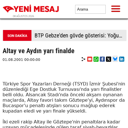
08 AĞUSTOS 2026
BTP Kocaeli'den Darıca çıkarması: Esnaf ve derneklerden yoğun ilgi
Altay ve Aydın yarı finalde
01.08.2001 00:00:00
Türkiye Spor Yazarları Derneği (TSYD) İzmir Şubesi'nin
düzenlediği Ege Dostluk Turnuvası'nda yarı finalistler
belli oldu. Alsancak Stadı'nda önceki akşam oynanan
maçlarda, Altay favori takım Göztepe'yi, Aydınspor da
Bucaspor'u penaltı atışları sonucu mağlup ederek
kupadan eledi ve yarı finale yükseldi.
İki ezeli rakip Altay ile Göztepe'nin penaltılara kadar
uzayan mücadelesinde gülen taraf siyah-beyazlılar