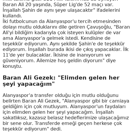
Baran Ali 20 yaşında, Süper Lig'de 52 maçı var.
İnşallah Şahin de aynı şeye ulaşacaktır" ifadelerini
kullandı.
İki futbolcunun da Alanyaspor'u tercih etmesinden
dolayı mutlu olduklarını dile getiren Çavuşoğlu, "Baran
Ali'yi bildiğim kadarıyla çok isteyen kulüpler de var
ama Alanyaspor'a gelmek istedi. Kendisine de
teşekkür ediyorum. Aynı şekilde Şahin'e de teşekkür
ediyorum. İnşallah burada ikisi de çıkış yapacaklar. İlk
11'de yer bulacaklar. İkisine de inanıyorum ve
güveniyorum. Ailemize hoş geldin diyorum" diye
konuştu.
Baran Ali Gezek: "Elimden gelen her
şeyi yapacağım"
Alanyaspor'a transfer olduğu için mutlu olduğunu
belirten Baran Ali Gezek, "Alanyaspor gibi bir camiaya
geldiğim için çok mutluyum. Alanyaspor'un faydaları
için elimden gelen her şeyi yapacağım. İnşallah
sakatlıksız, kazasız belasız hedeflerimize ulaşacağımız
bir sene olur. Transferde emeği geçen herkese çok
teşekkür ediyorum" dedi.