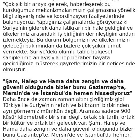
"Çok sık bir araya gelerek, haberleşerek bu
kurduğumuz mekanizmalarımızın çalışmasına yönelik
bilgi alışverişinde ve koordinasyon faaliyetlerinde
bulunuyoruz. Yaptığımız çalışmalarda görüyoruz ki
Suriye'nin giderek daha istikrarlı bir hale geldiğini ve
ülkelerimiz arasındaki iş birliğinin derinleştiğini andan
izlemekteyiz. Bu durum bölgemizin ve ülkelerimizin
geleceği bakımından da bizlere çok şükür umut
vermekte. Suriye'deki olumlu tablo bölgesel
sahiplenme anlayışıyla hep beraber hayata
geçirdiğimiz müşterek gayretlerimizin bir neticesinde
olmuştur.
"Şam, Halep ve Hama daha zengin ve daha
güvenli olduğunda bizler bunu Gaziantep'te,
Mersin'de ve İstanbul'da hemen hissediyoruz"
Daha önce de zaman zaman altını çizdiğimiz gibi
Türkiye ile Suriye'nin refah ve istikrarını birbirinden
ayrı görmemiz mümkün değil. Aramıza sadece 900
küsür kilometrelik bir sınır değil, ortak bir tarih, ortak
bir kültür ve ortak bir gelecek var. Şam, Halep ve
Hama daha zengin ve daha güvenli olduğunda bizler
bunu Gaziantep'te, Mersin'de ve İstanbul'da hemen