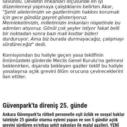
savundu. Devletin imkanları ölçüsünde en iyi
düzenlemeyi yapmaya çalıştıklarını belirten Akar,
"Şehit ailelerimizin ve gazilerimizin hakkını korumak
için gece gündüz gayret gösteriyoruz.
Memleketimizin, milletimizin imkanları nispetinde bu
adımları atıyoruz. Gönül çok şeyler istiyor fakat belli
bir noktadan sonra bazı mali kısıtlar bizleri
durduruyor. Ama biz burada durmayacağız, çalışmayı
sürdüreceğiz"
dedi.
Komisyondan bu haliyle geçen yasa teklifinin
önümüzdeki günlerde Meclis Genel Kurulu'na gelmesi
beklenirken, dışarıda bekleyen gaziler teklif bu haliyle
yasalaşırsa açlık grevini ölüm orucuna çevireceklerini
ilan ettiler.
Güvenpark'ta direniş 25. günde
Ankara Güvenpark'ta rütbeli personelle eşit özlük ve sosyal haklar
talebiyle 25 gündür oturma eylemi yapan ve son 5 gündür açlık
grevini sürdüren er/erbaş şehit yakınları ile malul gazileri, YENİ