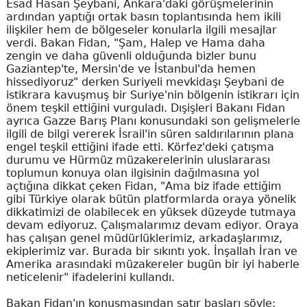
Esad Hasan Şeybani, Ankara'daki görüşmelerinin
ardından yaptığı ortak basın toplantısında hem ikili
ilişkiler hem de bölgeseler konularla ilgili mesajlar
verdi. Bakan Fidan, "Şam, Halep ve Hama daha
zengin ve daha güvenli olduğunda bizler bunu
Gaziantep'te, Mersin'de ve İstanbul'da hemen
hissediyoruz" derken Suriyeli mevkidaşı Şeybani de
istikrara kavuşmuş bir Suriye'nin bölgenin istikrarı için
önem teşkil ettiğini vurguladı. Dışişleri Bakanı Fidan
ayrıca Gazze Barış Planı konusundaki son gelişmelerle
ilgili de bilgi vererek İsrail'in süren saldırılarının plana
engel teşkil ettiğini ifade etti. Körfez'deki çatışma
durumu ve Hürmüz müzakerelerinin uluslararası
toplumun konuya olan ilgisinin dağılmasına yol
açtığına dikkat çeken Fidan, "Ama biz ifade ettiğim
gibi Türkiye olarak bütün platformlarda oraya yönelik
dikkatimizi de olabilecek en yüksek düzeyde tutmaya
devam ediyoruz. Çalışmalarımız devam ediyor. Oraya
has çalışan genel müdürlüklerimiz, arkadaşlarımız,
ekiplerimiz var. Burada bir sıkıntı yok. İnşallah İran ve
Amerika arasındaki müzakereler bugün bir iyi haberle
neticelenir" ifadelerini kullandı.
Bakan Fidan'ın konuşmasından satır başları şöyle: