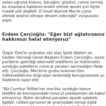
vatan uğruna kolunu, bacağını, gözünü, canını vermiş
bu insanlara haklarını teslim etmek devlet için hiçbir
maddi yük değildir. El insaf diyerek Meclis çatısı
altında sesiniz olmaya devam edeceğiz"
vurgusunu
yaptı.
Erdem Çerçioğlu: "Eğer bizi ağlatırsanız
hakkımızı helal etmiyoruz"
Özgür Özel'in ardından söz alan Şehit Aileleri ve
Gaziler Derneği Genel Başkanı Erdem Çerçioğlu, siyasi
partilerin getirdiği alternatif tekliflerin ve hükümetin
sunduğu paketlerin mevcut yaraları sarmadığını ifade
etti. Çerçioğlu, Meclis'te grubu bulunan tüm
milletvekillerine doğrudan seslendiği konuşmasında şu
ifadelerle isyan etti:
"Biz Cumhur İttifakı'nın meclise sunduğu kanun
teklifini de komisyondaki mevcut yaklaşımları da kabul
etmiyoruz. Bizim derdimiz paradan ziyade adaletle
ilgilidir, rütbeli personel ile aramızdaki emsal özlük