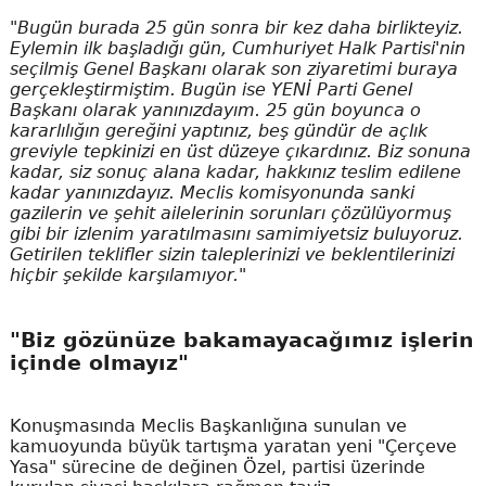
"Bugün burada 25 gün sonra bir kez daha birlikteyiz.
Eylemin ilk başladığı gün, Cumhuriyet Halk Partisi'nin
seçilmiş Genel Başkanı olarak son ziyaretimi buraya
gerçekleştirmiştim. Bugün ise YENİ Parti Genel
Başkanı olarak yanınızdayım. 25 gün boyunca o
kararlılığın gereğini yaptınız, beş gündür de açlık
greviyle tepkinizi en üst düzeye çıkardınız. Biz sonuna
kadar, siz sonuç alana kadar, hakkınız teslim edilene
kadar yanınızdayız. Meclis komisyonunda sanki
gazilerin ve şehit ailelerinin sorunları çözülüyormuş
gibi bir izlenim yaratılmasını samimiyetsiz buluyoruz.
Getirilen teklifler sizin taleplerinizi ve beklentilerinizi
hiçbir şekilde karşılamıyor."
"Biz gözünüze bakamayacağımız işlerin
içinde olmayız"
Konuşmasında Meclis Başkanlığına sunulan ve
kamuoyunda büyük tartışma yaratan yeni "Çerçeve
Yasa" sürecine de değinen Özel, partisi üzerinde