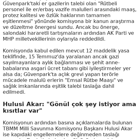
Güvenpark'taki er gazilerin talebi olan "Rütbeli
personel ile er/erbaş vazife malulleri arasındaki maaş,
protez kalitesi ve özlük haklarının tamamen
eşitlenmesi" yönünde komisyona bir kanun araştırma
ve düzeltme önergesi sundu. Ancak bu önerge,
salondaki hararetli tartışmaların ardından AK Parti ve
MHP milletvekillerinin oylarıyla reddedildi.
Komisyonda kabul edilen mevcut 12 maddelik yasa
teklifinde, 15 Temmuz'da yaralanan ancak gazi
sayılmayanlara aylık bağlanması ve şehit anne-
babalarına asgari ücret tabanı gibi iyileştirmeler yer
alsa da; Güvenpark'ta açlık grevi yapan terörle
mücadele malulü erlerin "Emsal Rütbe Maaşı" ve
sağlık imkanlarında eşitlik talebi taslağa dahil
edilmedi.
Hulusi Akar: "Gönül çok şey istiyor ama
kısıtlar var"
Komisyonun ardından basına açıklamalarda bulunan
TBMM Milli Savunma Komisyonu Başkanı Hulusi Akar
ise kapıdaki engellemelere değinmeden taslağı