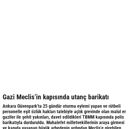
Gazi Meclis’in kapısında utanç barikatı
Ankara Güvenpark'ta 25 gündür oturma eylemi yapan ve rütbeli
personelle eşit özlük hakları talebiyle açlık grevinde olan malul er
gaziler ile şehit yakınları, davet edildikleri TBMM kapısında polis
barikatıyla durduruldu. Muhalefet milletvekillerinin araya girmesi
ve kapıda yaşanan büyük arbedenin ardından Meclis'e girebilen