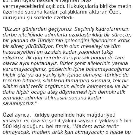
kurulan siyasi baskılara rağmen taviz
vermeyeceklerini açıkladı. Hukukçularla birlikte metin
üzerinde sabaha kadar çalıştıklarını aktaran Özel,
duruşunu şu sözlerle özetledi:
"Biz zor günlerden geçiyoruz. Seçilmiş kadrolarımızın
darbe niteliğinde adımlarla uzaklaştırıldığı bir süreçte,
bir yandan da Türkiye'nin geleceğini ilgilendiren kritik
bir süreç yürütülüyor. Emin olun meseleyi ve tüm
hassasiyetleri en az sizin kadar yakından takip
ediyoruz. İlk gün nerede duruyorsak bugün de tam
olarak aynı noktadayız. Bizler şehit ailelerinin yanına
varamayacağımız, gözlerinin içine bakamayacağımız
hiçbir gizli ya da yanlış işin içinde olmayız. Türkiye'de
terörün bitmesi, silahların tamamen susması, tek bir
silahın dahi terör örgütünün elinde kalmaması ve bir
daha hiçbir ocağa ateş düşmemesi için demokratik
zeminde adımlar atılmasını sonuna kadar
savunuyoruz."
Özel ayrıca, Türkiye genelinde hak mağduriyeti
yaşayan er gazi ve şehit yakını sayısının yaklaşık 5 bin
500 kişi olduğunu belirterek,
"Madem artık terör
olmayacak, madem artık kan akmayacak; o halde bu