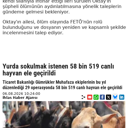
kendi silahıyla intihar ettiği ileri sürülen Oktay'ın
şüpheli ölümünün aydınlatılmasına yönelik taleplerin
gündeme gelmesi bekleniyor.
Oktay'ın ailesi, ölüm olayında FETÖ'nün rolü
bulunduğunu ve dosyanın yeniden ve kapsamlı şekilde
incelenmesini talep ediyor.
Yurda sokulmak istenen 58 bin 519 canlı
hayvan ele geçirildi
Ticaret Bakanlığı Gümrükler Muhafaza ekiplerinin bu yıl
düzenlediği 29 operasyonda 58 bin 519 canlı hayvan ele geçirildi
06.08.2026 10:24:00
İhlas Haber Ajansı