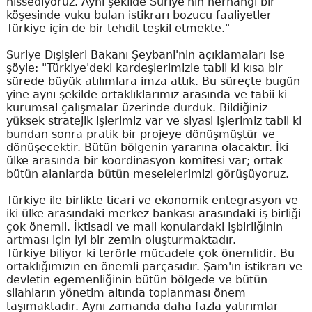
hissediyoruz. Aynı şekilde Suriye'nin herhangi bir
köşesinde vuku bulan istikrarı bozucu faaliyetler
Türkiye için de bir tehdit teşkil etmekte."
Suriye Dışişleri Bakanı Şeybani'nin açıklamaları ise
şöyle: "Türkiye'deki kardeşlerimizle tabii ki kısa bir
sürede büyük atılımlara imza attık. Bu süreçte bugün
yine aynı şekilde ortaklıklarımız arasında ve tabii ki
kurumsal çalışmalar üzerinde durduk. Bildiğiniz
yüksek stratejik işlerimiz var ve siyasi işlerimiz tabii ki
bundan sonra pratik bir projeye dönüşmüştür ve
dönüşecektir. Bütün bölgenin yararına olacaktır. İki
ülke arasında bir koordinasyon komitesi var; ortak
bütün alanlarda bütün meselelerimizi görüşüyoruz.
Türkiye ile birlikte ticari ve ekonomik entegrasyon ve
iki ülke arasındaki merkez bankası arasındaki iş birliği
çok önemli. İktisadi ve mali konulardaki işbirliğinin
artması için iyi bir zemin oluşturmaktadır.
Türkiye biliyor ki terörle mücadele çok önemlidir. Bu
ortaklığımızın en önemli parçasıdır. Şam'ın istikrarı ve
devletin egemenliğinin bütün bölgede ve bütün
silahların yönetim altında toplanması önem
taşımaktadır. Aynı zamanda daha fazla yatırımlar