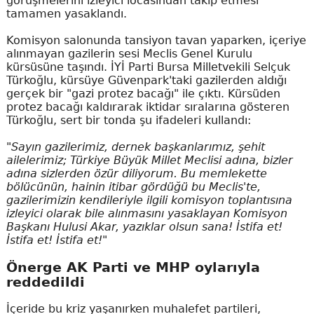
görüşmelerini izleyici locasından takip etmesi
tamamen yasaklandı.
Komisyon salonunda tansiyon tavan yaparken, içeriye
alınmayan gazilerin sesi Meclis Genel Kurulu
kürsüsüne taşındı. İYİ Parti Bursa Milletvekili Selçuk
Türkoğlu, kürsüye Güvenpark'taki gazilerden aldığı
gerçek bir "gazi protez bacağı" ile çıktı. Kürsüden
protez bacağı kaldırarak iktidar sıralarına gösteren
Türkoğlu, sert bir tonda şu ifadeleri kullandı:
"Sayın gazilerimiz, dernek başkanlarımız, şehit
ailelerimiz; Türkiye Büyük Millet Meclisi adına, bizler
adına sizlerden özür diliyorum. Bu memlekette
bölücünün, hainin itibar gördüğü bu Meclis'te,
gazilerimizin kendileriyle ilgili komisyon toplantısına
izleyici olarak bile alınmasını yasaklayan Komisyon
Başkanı Hulusi Akar, yazıklar olsun sana! İstifa et!
İstifa et! İstifa et!"
Önerge AK Parti ve MHP oylarıyla
reddedildi
İçeride bu kriz yaşanırken muhalefet partileri,