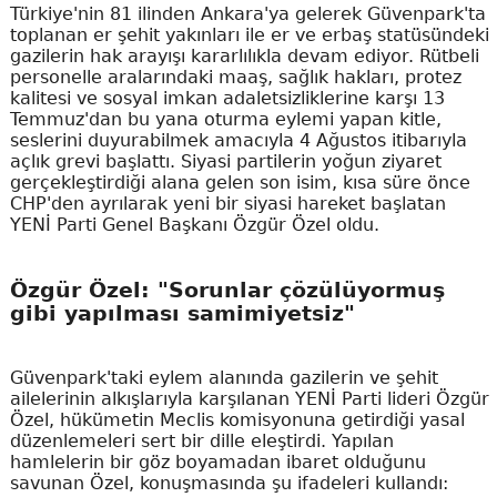
Türkiye'nin 81 ilinden Ankara'ya gelerek Güvenpark'ta
toplanan er şehit yakınları ile er ve erbaş statüsündeki
gazilerin hak arayışı kararlılıkla devam ediyor. Rütbeli
personelle aralarındaki maaş, sağlık hakları, protez
kalitesi ve sosyal imkan adaletsizliklerine karşı 13
Temmuz'dan bu yana oturma eylemi yapan kitle,
seslerini duyurabilmek amacıyla 4 Ağustos itibarıyla
açlık grevi başlattı. Siyasi partilerin yoğun ziyaret
gerçekleştirdiği alana gelen son isim, kısa süre önce
CHP'den ayrılarak yeni bir siyasi hareket başlatan
YENİ Parti Genel Başkanı Özgür Özel oldu.
Özgür Özel: "Sorunlar çözülüyormuş
gibi yapılması samimiyetsiz"
Güvenpark'taki eylem alanında gazilerin ve şehit
ailelerinin alkışlarıyla karşılanan YENİ Parti lideri Özgür
Özel, hükümetin Meclis komisyonuna getirdiği yasal
düzenlemeleri sert bir dille eleştirdi. Yapılan
hamlelerin bir göz boyamadan ibaret olduğunu
savunan Özel, konuşmasında şu ifadeleri kullandı: