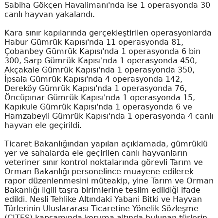
Sabiha Gökçen Havalimanı'nda ise 1 operasyonda 30
canlı hayvan yakalandı.
Kara sınır kapılarında gerçekleştirilen operasyonlarda
Habur Gümrük Kapısı'nda 11 operasyonda 81,
Çobanbey Gümrük Kapısı'nda 1 operasyonda 6 bin
300, Sarp Gümrük Kapısı'nda 1 operasyonda 450,
Akçakale Gümrük Kapısı'nda 1 operasyonda 350,
İpsala Gümrük Kapısı'nda 4 operasyonda 142,
Dereköy Gümrük Kapısı'nda 1 operasyonda 76,
Öncüpınar Gümrük Kapısı'nda 1 operasyonda 15,
Kapıkule Gümrük Kapısı'nda 1 operasyonda 6 ve
Hamzabeyli Gümrük Kapısı'nda 1 operasyonda 4 canlı
hayvan ele geçirildi.
Ticaret Bakanlığından yapılan açıklamada, gümrüklü
yer ve sahalarda ele geçirilen canlı hayvanların
veteriner sınır kontrol noktalarında görevli Tarım ve
Orman Bakanlığı personelince muayene edilerek
rapor düzenlenmesini müteakip, yine Tarım ve Orman
Bakanlığı ilgili taşra birimlerine teslim edildiği ifade
edildi. Nesli Tehlike Altındaki Yabani Bitki ve Hayvan
Türlerinin Uluslararası Ticaretine Yönelik Sözleşme
(CITES) kapsamında koruma altında bulunan türlerin