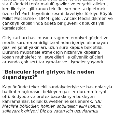
statüsündeki terör malulü gaziler ve er şehit aileleri,
kendileriyle ilgili kanun teklifini yerinde takip etmek
üzere İYİ Parti heyetinin resmi davetiyle Türkiye Büyük
Millet Meclisi'ne (TBMM) geldi. Ancak Meclis dikmen ve
çankaya kapılarında adeta bir güvenlik ablukasıyla
karşılaştılar.
Giriş kartları basılmasına rağmen emniyet güçleri ve
meclis koruma amirliği tarafından içeriye alınmayan
gazi ve şehit yakınları, uzun süre kapıda bekletildi.
Duruma müdahale etmek için nizamiye kapısına
koşan muhalefet milletvekilleri ile güvenlik güçleri
arasında çok sert tartışmalar ve itişmeler yaşandı.
"Bölücüler içeri giriyor, biz neden
dışarıdayız?"
Kapı önünde tekerlekli sandalyeleriyle ve bastonlarıyla
barikatın açılmasını bekleyen gaziler duruma feryat
etti. Sedyede ve protez bacaklarıyla bekleyen
kahramanlar, kolluk kuvvetlerine seslenerek,
"Bu
Meclis'e bölücüler, hainler, sabıkalılar elini kolunu
sallayarak giriyor! Biz bu vatan için uzuvlarımızı