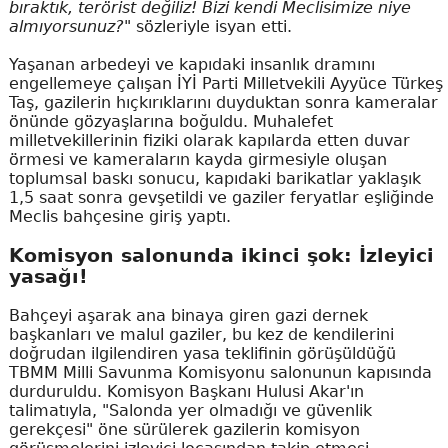
bıraktık, terörist değiliz! Bizi kendi Meclisimize niye
almıyorsunuz?"
sözleriyle isyan etti.
Yaşanan arbedeyi ve kapıdaki insanlık dramını
engellemeye çalışan İYİ Parti Milletvekili Ayyüce Türkeş
Taş, gazilerin hıçkırıklarını duyduktan sonra kameralar
önünde gözyaşlarına boğuldu. Muhalefet
milletvekillerinin fiziki olarak kapılarda etten duvar
örmesi ve kameraların kayda girmesiyle oluşan
toplumsal baskı sonucu, kapıdaki barikatlar yaklaşık
1,5 saat sonra gevşetildi ve gaziler feryatlar eşliğinde
Meclis bahçesine giriş yaptı.
Komisyon salonunda ikinci şok: İzleyici
yasağı!
Bahçeyi aşarak ana binaya giren gazi dernek
başkanları ve malul gaziler, bu kez de kendilerini
doğrudan ilgilendiren yasa teklifinin görüşüldüğü
TBMM Milli Savunma Komisyonu salonunun kapısında
durduruldu. Komisyon Başkanı Hulusi Akar'ın
talimatıyla, "Salonda yer olmadığı ve güvenlik
gerekçesi" öne sürülerek gazilerin komisyon