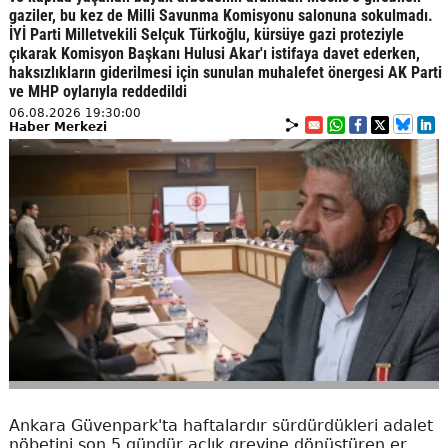
gaziler, bu kez de Milli Savunma Komisyonu salonuna sokulmadı.
İYİ Parti Milletvekili Selçuk Türkoğlu, kürsüye gazi proteziyle
çıkarak Komisyon Başkanı Hulusi Akar'ı istifaya davet ederken,
haksızlıkların giderilmesi için sunulan muhalefet önergesi AK Parti
ve MHP oylarıyla reddedildi
06.08.2026 19:30:00
Haber Merkezi
Ankara Güvenpark'ta haftalardır sürdürdükleri adalet
nöbetini son 5 gündür açlık grevine dönüştüren er