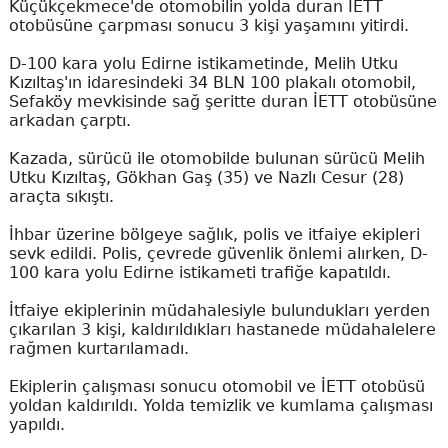
Küçükçekmece'de otomobilin yolda duran İETT
otobüsüne çarpması sonucu 3 kişi yaşamını yitirdi.
D-100 kara yolu Edirne istikametinde, Melih Utku
Kızıltaş'ın idaresindeki 34 BLN 100 plakalı otomobil,
Sefaköy mevkisinde sağ şeritte duran İETT otobüsüne
arkadan çarptı.
Kazada, sürücü ile otomobilde bulunan sürücü Melih
Utku Kızıltaş, Gökhan Gaş (35) ve Nazlı Cesur (28)
araçta sıkıştı.
İhbar üzerine bölgeye sağlık, polis ve itfaiye ekipleri
sevk edildi. Polis, çevrede güvenlik önlemi alırken, D-
100 kara yolu Edirne istikameti trafiğe kapatıldı.
İtfaiye ekiplerinin müdahalesiyle bulundukları yerden
çıkarılan 3 kişi, kaldırıldıkları hastanede müdahalelere
rağmen kurtarılamadı.
Ekiplerin çalışması sonucu otomobil ve İETT otobüsü
yoldan kaldırıldı. Yolda temizlik ve kumlama çalışması
yapıldı.