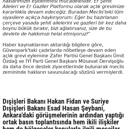
haklarımızın eşitlenmesi mücadelesidir. Er Şehit
Aileleri ve Er Gaziler Platformu olarak açlık grevimize
kararlılıkla devam edeceğiz. Buradan Meclis'teki tüm
siyasilere açıkça haykırıyorum: Eğer bu hazırlanan
çerçeve yasada şehit ailelerini ve gazileri bir kez daha
boynu bükük bırakır, bizi ağlatırsanız, size de bu
devlete de hakkımızı helal etmiyoruz!"
Haber kaynaklarının aktardığı bilgilere göre,
Güvenpark'taki çadırlarda nöbetleşe devam eden
açlık grevi eylemine Zafer Partisi Genel Başkanı Ümit
Özdağ ve İYİ Parti Genel Başkanı Müsavat Dervişoğlu
da daha önce destek ziyaretlerinde bulunarak meclis
zemininde hakların savunulacağı sözünü vermişlerdi.
Dışişleri Bakanı Hakan Fidan ve Suriye
Dışişleri Bakanı Esad Hasan Şeybani,
Ankara'daki görüşmelerinin ardından yaptığı
ortak basın toplantısında hem ikili ilişkiler