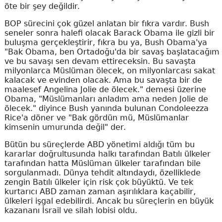
öte bir şey değildir.
BOP sürecini çok güzel anlatan bir fıkra vardır. Bush
seneler sonra halefi olacak Barack Obama ile gizli bir
buluşma gerçekleştirir, fıkra bu ya, Bush Obama'ya
"Bak Obama, ben Ortadoğu'da bir savaş başlatacağım
ve bu savaşı sen devam ettireceksin. Bu savaşta
milyonlarca Müslüman ölecek, on milyonlarcası sakat
kalacak ve evinden olacak. Ama bu savaşta bir de
maalesef Angelina Jolie de ölecek." demesi üzerine
Obama, "Müslümanları anladım ama neden Jolie de
ölecek." diyince Bush yanında bulunan Condoleezza
Rice'a döner ve "Bak gördün mü, Müslümanlar
kimsenin umurunda değil" der.
Bütün bu süreçlerde ABD yönetimi aldığı tüm bu
kararlar doğrultusunda halkı tarafından Batılı ülkeler
tarafından hatta Müslüman ülkeler tarafından bile
sorgulanmadı. Dünya tehdit altındaydı, özelliklede
zengin Batılı ülkeler için risk çok büyüktü. Ve tek
kurtarıcı ABD zaman zaman aşırılıklara kaçabilir,
ülkeleri işgal edebilirdi. Ancak bu süreçlerin en büyük
kazananı İsrail ve silah lobisi oldu.