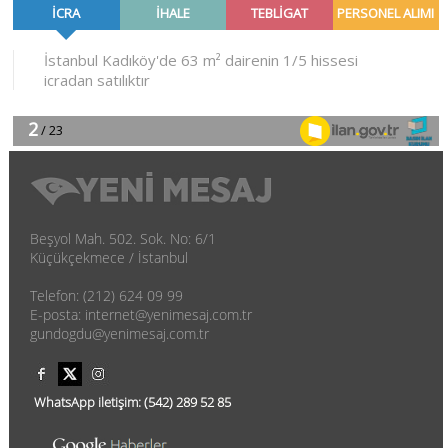
Beşyol Mah. 502. Sok. No: 6/1
Küçükçekmece / İstanbul
Telefon: (212) 624 09 99
E-posta: internet@yenimesaj.com.tr
gundogdu@yenimesaj.com.tr
WhatsApp iletişim:
(542)
289 52 85