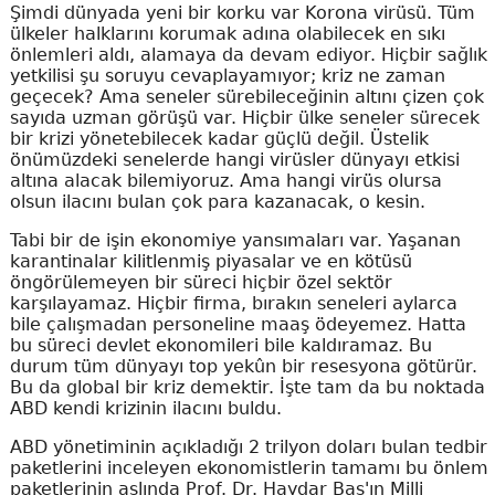
Şimdi dünyada yeni bir korku var Korona virüsü. Tüm
ülkeler halklarını korumak adına olabilecek en sıkı
önlemleri aldı, alamaya da devam ediyor. Hiçbir sağlık
yetkilisi şu soruyu cevaplayamıyor; kriz ne zaman
geçecek? Ama seneler sürebileceğinin altını çizen çok
sayıda uzman görüşü var. Hiçbir ülke seneler sürecek
bir krizi yönetebilecek kadar güçlü değil. Üstelik
önümüzdeki senelerde hangi virüsler dünyayı etkisi
altına alacak bilemiyoruz. Ama hangi virüs olursa
olsun ilacını bulan çok para kazanacak, o kesin.
Tabi bir de işin ekonomiye yansımaları var. Yaşanan
karantinalar kilitlenmiş piyasalar ve en kötüsü
öngörülemeyen bir süreci hiçbir özel sektör
karşılayamaz. Hiçbir firma, bırakın seneleri aylarca
bile çalışmadan personeline maaş ödeyemez. Hatta
bu süreci devlet ekonomileri bile kaldıramaz. Bu
durum tüm dünyayı top yekûn bir resesyona götürür.
Bu da global bir kriz demektir. İşte tam da bu noktada
ABD kendi krizinin ilacını buldu.
ABD yönetiminin açıkladığı 2 trilyon doları bulan tedbir
paketlerini inceleyen ekonomistlerin tamamı bu önlem
paketlerinin aslında Prof. Dr. Haydar Baş'ın Milli