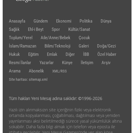
Anasayfa
Gündem
Ekonomi
Politika
Dünya
Sağlık
Ehl-i Beyt
Spor
Kültür/Sanat
Toplum/Yerel
Aile/Anne/Bebek
Çocuk
İslam/Ramazan
Bilim/Teknoloji
Galeri
Doğa/Gezi
Hukuk
Eğitim
Emlak
Diğer
İBB
Özel Haber
Resmi İlanlar
Yazarlar
Künye
İletişim
Arşiv
Arama
Abonelik
XML/RSS
Site haritası: sitemap.xml
Tüm hakları Yeni Mesaj adına saklıdır: ©1996-2026
Yazılı izin alınmaksızın site içeriğinin fiziki veya elektronik
ortamda kopyalanması, çoğaltılması, dağıtılması veya yeniden
yayınlanması aksi belirtilmediği sürece yasal yükümlülük altına
sokabilir. Daha fazla bilgi almak için telefon veya eposta ile
irtibata geçilebilir. Yeni Mesaj Gazetesi'nde yer alan köşe