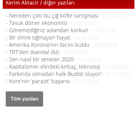
Kerim Aktacir / diğer yazıları
- Nereden çıktı bu çiğ köfte tartışması
/ 21.06.2023
- Tavuk döner ekonomisi
/ 08.01.2022
- Göremediğiniz aslandan korkun
/ 15.05.2020
- Bir ömre sığmayan hayat
/ 24.04.2020
- Amerika Korona’nın ilacını buldu
/ 28.03.2020
- TRT’den skandal dizi
/ 18.03.2020
- Sen nasıl bir senesin 2020
/ 17.03.2020
- Kapitalizmin elindeki kırbaç, teknoloji
/ 27.02.2020
- Farkında olmadan halk Budist oluyor!
/ 20.02.2020
- Kore’nin ‘parazit’ başarısı
/ 11.02.2020