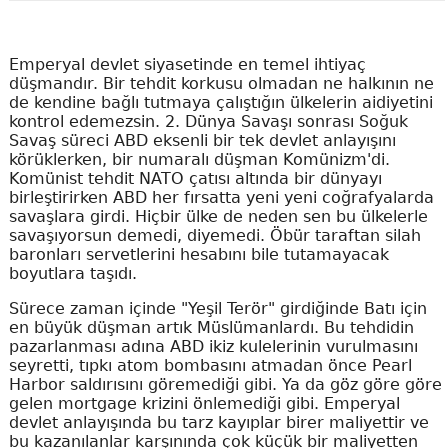
Emperyal devlet siyasetinde en temel ihtiyaç
düşmandır. Bir tehdit korkusu olmadan ne halkının ne
de kendine bağlı tutmaya çalıştığın ülkelerin aidiyetini
kontrol edemezsin. 2. Dünya Savaşı sonrası Soğuk
Savaş süreci ABD eksenli bir tek devlet anlayışını
körüklerken, bir numaralı düşman Komünizm'di.
Komünist tehdit NATO çatısı altında bir dünyayı
birleştirirken ABD her fırsatta yeni yeni coğrafyalarda
savaşlara girdi. Hiçbir ülke de neden sen bu ülkelerle
savaşıyorsun demedi, diyemedi. Öbür taraftan silah
baronları servetlerini hesabını bile tutamayacak
boyutlara taşıdı.
Sürece zaman içinde "Yeşil Terör" girdiğinde Batı için
en büyük düşman artık Müslümanlardı. Bu tehdidin
pazarlanması adına ABD ikiz kulelerinin vurulmasını
seyretti, tıpkı atom bombasını atmadan önce Pearl
Harbor saldırısını göremediği gibi. Ya da göz göre göre
gelen mortgage krizini önlemediği gibi. Emperyal
devlet anlayışında bu tarz kayıplar birer maliyettir ve
bu kazanılanlar karşınında çok küçük bir maliyetten