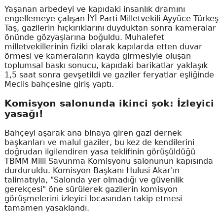
Yaşanan arbedeyi ve kapıdaki insanlık dramını
engellemeye çalışan İYİ Parti Milletvekili Ayyüce Türkeş
Taş, gazilerin hıçkırıklarını duyduktan sonra kameralar
önünde gözyaşlarına boğuldu. Muhalefet
milletvekillerinin fiziki olarak kapılarda etten duvar
örmesi ve kameraların kayda girmesiyle oluşan
toplumsal baskı sonucu, kapıdaki barikatlar yaklaşık
1,5 saat sonra gevşetildi ve gaziler feryatlar eşliğinde
Meclis bahçesine giriş yaptı.
Komisyon salonunda ikinci şok: İzleyici
yasağı!
Bahçeyi aşarak ana binaya giren gazi dernek
başkanları ve malul gaziler, bu kez de kendilerini
doğrudan ilgilendiren yasa teklifinin görüşüldüğü
TBMM Milli Savunma Komisyonu salonunun kapısında
durduruldu. Komisyon Başkanı Hulusi Akar'ın
talimatıyla, "Salonda yer olmadığı ve güvenlik
gerekçesi" öne sürülerek gazilerin komisyon
görüşmelerini izleyici locasından takip etmesi
tamamen yasaklandı.