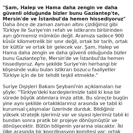
"Şam, Halep ve Hama daha zengin ve daha
güvenli olduğunda bizler bunu Gaziantep'te,
Mersin'de ve İstanbul'da hemen hissediyoruz"
Daha önce de zaman zaman altını çizdiğimiz gibi
Türkiye ile Suriye'nin refah ve istikrarını birbirinden
ayrı görmemiz mümkün değil. Aramıza sadece 900
küsür kilometrelik bir sınır değil, ortak bir tarih, ortak
bir kültür ve ortak bir gelecek var. Şam, Halep ve
Hama daha zengin ve daha güvenli olduğunda bizler
bunu Gaziantep'te, Mersin'de ve İstanbul'da hemen
hissediyoruz. Aynı şekilde Suriye'nin herhangi bir
köşesinde vuku bulan istikrarı bozucu faaliyetler
Türkiye için de bir tehdit teşkil etmekte."
Suriye Dışişleri Bakanı Şeybani'nin açıklamaları ise
şöyle: "Türkiye'deki kardeşlerimizle tabii ki kısa bir
sürede büyük atılımlara imza attık. Bu süreçte bugün
yine aynı şekilde ortaklıklarımız arasında ve tabii ki
kurumsal çalışmalar üzerinde durduk. Bildiğiniz
yüksek stratejik işlerimiz var ve siyasi işlerimiz tabii ki
bundan sonra pratik bir projeye dönüşmüştür ve
dönüşecektir. Bütün bölgenin yararına olacaktır. İki
ülke arasında bir koordinasyon komitesi var; ortak