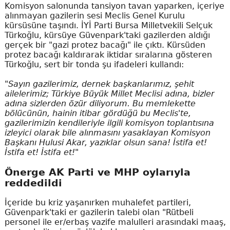
Komisyon salonunda tansiyon tavan yaparken, içeriye
alınmayan gazilerin sesi Meclis Genel Kurulu
kürsüsüne taşındı. İYİ Parti Bursa Milletvekili Selçuk
Türkoğlu, kürsüye Güvenpark'taki gazilerden aldığı
gerçek bir "gazi protez bacağı" ile çıktı. Kürsüden
protez bacağı kaldırarak iktidar sıralarına gösteren
Türkoğlu, sert bir tonda şu ifadeleri kullandı:
"Sayın gazilerimiz, dernek başkanlarımız, şehit
ailelerimiz; Türkiye Büyük Millet Meclisi adına, bizler
adına sizlerden özür diliyorum. Bu memlekette
bölücünün, hainin itibar gördüğü bu Meclis'te,
gazilerimizin kendileriyle ilgili komisyon toplantısına
izleyici olarak bile alınmasını yasaklayan Komisyon
Başkanı Hulusi Akar, yazıklar olsun sana! İstifa et!
İstifa et! İstifa et!"
Önerge AK Parti ve MHP oylarıyla
reddedildi
İçeride bu kriz yaşanırken muhalefet partileri,
Güvenpark'taki er gazilerin talebi olan "Rütbeli
personel ile er/erbaş vazife malulleri arasındaki maaş,