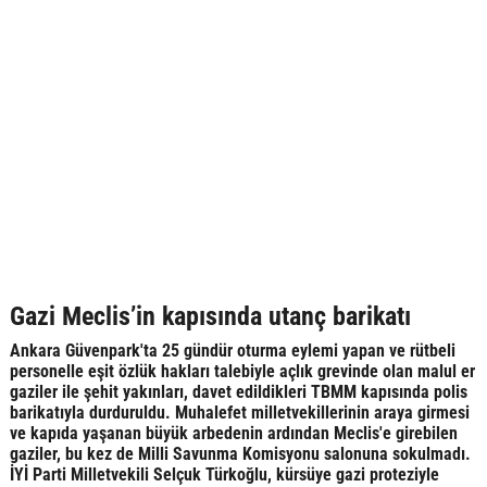
Gazi Meclis’in kapısında utanç barikatı
Ankara Güvenpark'ta 25 gündür oturma eylemi yapan ve rütbeli
personelle eşit özlük hakları talebiyle açlık grevinde olan malul er
gaziler ile şehit yakınları, davet edildikleri TBMM kapısında polis
barikatıyla durduruldu. Muhalefet milletvekillerinin araya girmesi
ve kapıda yaşanan büyük arbedenin ardından Meclis'e girebilen
gaziler, bu kez de Milli Savunma Komisyonu salonuna sokulmadı.
İYİ Parti Milletvekili Selçuk Türkoğlu, kürsüye gazi proteziyle