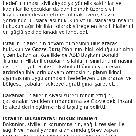
hedef alınması, sivil altyapıya yönelik saldırılar ve
kadınlar ile çocuklar da dahil olmak üzere sivil
kayıplarının devam etmesi olmak üzere, Gazze
Şeridi'nde uluslararası hukukun ve uluslararası insancıl
hukukun ağır bir ihlali olarak süregelen İsrail ihlallerini
en güçlü şekilde kınadı ve lanetledi.
İsrail'in ihlallerinin devam etmesinin uluslararası
hukukun ve Gazze Barış Planı'nın ihlali olduğunun altını
çizen bakanlar, özellikle de ABD Başkanı Donald
Trump'ın Filistinli grupların silahların sınırlandırılmasını
da içeren yol haritasını kabul ettiğini duyurmasının
ardından ihlallerin devam etmesinin, planın ikinci
aşamasının uygulanmasını hedefleyen uluslararası ve
bölgesel çabaları sekteye uğrattığına işaret etti.
Bakanlar, ihlallerin siyasi süreci tehdit ettiğini,
çatışmaları yeniden tırmandırma ve Gazze'deki insani
felaketi derinleştirme riski taşıdığını belirtti.
İsrail'in uluslararası hukuk ihlalleri
Bakanlar, sivillerin korunmasının, sağlık tesisleri ile
sağlık ve insani yardım alanlarında görev yapan
personelin güvenliğinin sağlanmasının ve Gazze