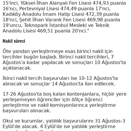
15'inci, Yüksel-İlhan Alanyalı Fen Lisesi 474,93 puanla
16'ncı, Pertevniyal Lisesi 474,49 puanla 17'nci,
Kadıköy Anadolu İmam Hatip Lisesi 472,39 puanla
18'nci, Şehit İlhan Varank Fen Lisesi 469,98 puanla
19'uncu, Teknopark İstanbul Mesleki ve Teknik
Anadolu Lisesi 469,51 puanla 20'nci."
Nakil süreci
Öte yandan yerleştirmeye esas birinci nakil için
tercihler bugün başladı. Birinci nakil tercihleri, 7
Ağustos'a kadar yapılacak ve sonuçları 10 Ağustos'ta
açıklanacak.
İkinci nakil tercih başvuruları ise 10-12 Ağustos'ta
alınacak ve sonuçlar 14 Ağustos'ta ilan edilecek.
17-26 Ağustos'ta boş kalan kontenjanlara, hiçbir yere
yerleşemeyen öğrenciler için il/ilçe öğrenci
yerleştirme ve nakil komisyonlarınca yerleştirme
başvuruları alınacak.
Okul ve kurumlar, yatılılık başvurularını 31 Ağustos-3
Eylül'de alacak. 4 Eylül'de ise yatılılık yerleştirme