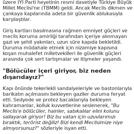
üzere İYİ Parti heyetinin resmi davetiyle Türkiye Büyük
Millet Meclisi'ne (TBMM) geldi. Ancak Meclis dikmen ve
çankaya kapılarında adeta bir güvenlik ablukasıyla
karşılaştılar.
Giriş kartları basılmasına rağmen emniyet güçleri ve
meclis koruma amirliği tarafından içeriye alınmayan
gazi ve şehit yakınları, uzun süre kapıda bekletildi.
Duruma müdahale etmek için nizamiye kapısına
koşan muhalefet milletvekilleri ile güvenlik güçleri
arasında çok sert tartışmalar ve itişmeler yaşandı.
"Bölücüler içeri giriyor, biz neden
dışarıdayız?"
Kapı önünde tekerlekli sandalyeleriyle ve bastonlarıyla
barikatın açılmasını bekleyen gaziler duruma feryat
etti. Sedyede ve protez bacaklarıyla bekleyen
kahramanlar, kolluk kuvvetlerine seslenerek,
"Bu
Meclis'e bölücüler, hainler, sabıkalılar elini kolunu
sallayarak giriyor! Biz bu vatan için uzuvlarımızı
bıraktık, terörist değiliz! Bizi kendi Meclisimize niye
almıyorsunuz?"
sözleriyle isyan etti.