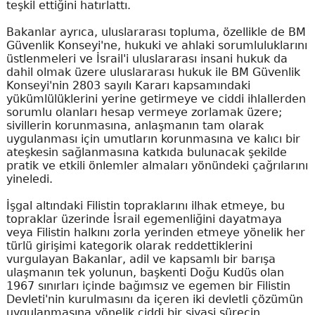
teşkil ettiğini hatırlattı.
Bakanlar ayrıca, uluslararası topluma, özellikle de BM
Güvenlik Konseyi'ne, hukuki ve ahlaki sorumluluklarını
üstlenmeleri ve İsrail'i uluslararası insani hukuk da
dahil olmak üzere uluslararası hukuk ile BM Güvenlik
Konseyi'nin 2803 sayılı Kararı kapsamındaki
yükümlülüklerini yerine getirmeye ve ciddi ihlallerden
sorumlu olanları hesap vermeye zorlamak üzere;
sivillerin korunmasına, anlaşmanın tam olarak
uygulanması için umutların korunmasına ve kalıcı bir
ateşkesin sağlanmasına katkıda bulunacak şekilde
pratik ve etkili önlemler almaları yönündeki çağrılarını
yineledi.
İşgal altındaki Filistin topraklarını ilhak etmeye, bu
topraklar üzerinde İsrail egemenliğini dayatmaya
veya Filistin halkını zorla yerinden etmeye yönelik her
türlü girişimi kategorik olarak reddettiklerini
vurgulayan Bakanlar, adil ve kapsamlı bir barışa
ulaşmanın tek yolunun, başkenti Doğu Kudüs olan
1967 sınırları içinde bağımsız ve egemen bir Filistin
Devleti'nin kurulmasını da içeren iki devletli çözümün
uygulanmasına yönelik ciddi bir siyasi sürecin