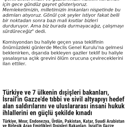
için gece gündüz gayret gösteriyoruz.
Memleketimizin, milletimizin imkanları nispetinde bu
adımları atıyoruz. Gönül çok şeyler istiyor fakat belli
bir noktadan sonra bazı mali kısıtlar bizleri
durduruyor. Ama biz burada durmayacağız, çalışmayı
sürdüreceğiz"
dedi.
Komisyondan bu haliyle geçen yasa teklifinin
önümüzdeki günlerde Meclis Genel Kurulu'na gelmesi
beklenirken, dışarıda bekleyen gaziler teklif bu haliyle
yasalaşırsa açlık grevini ölüm orucuna çevireceklerini
ilan ettiler.
Türkiye ve 7 ülkenin dışişleri bakanları,
İsrail'in Gazze'de tıbbi ve sivil altyapıyı hedef
alan saldırılarını ve uluslararası insani hukuk
ihlallerini en güçlü şekilde kınadı
Türkiye, Mısır, Endonezya, Ürdün, Pakistan, Katar, Suudi Arabistan
ve Birleşik Arap Emirlikleri Dışişleri Bakanları, İsrail'in Gazze