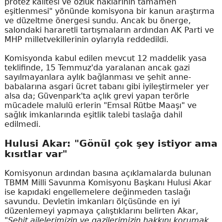
protez kalitesi ve özlük haklarının tamamen
eşitlenmesi" yönünde komisyona bir kanun araştırma
ve düzeltme önergesi sundu. Ancak bu önerge,
salondaki hararetli tartışmaların ardından AK Parti ve
MHP milletvekillerinin oylarıyla reddedildi.
Komisyonda kabul edilen mevcut 12 maddelik yasa
teklifinde, 15 Temmuz'da yaralanan ancak gazi
sayılmayanlara aylık bağlanması ve şehit anne-
babalarına asgari ücret tabanı gibi iyileştirmeler yer
alsa da; Güvenpark'ta açlık grevi yapan terörle
mücadele malulü erlerin "Emsal Rütbe Maaşı" ve
sağlık imkanlarında eşitlik talebi taslağa dahil
edilmedi.
Hulusi Akar: "Gönül çok şey istiyor ama
kısıtlar var"
Komisyonun ardından basına açıklamalarda bulunan
TBMM Milli Savunma Komisyonu Başkanı Hulusi Akar
ise kapıdaki engellemelere değinmeden taslağı
savundu. Devletin imkanları ölçüsünde en iyi
düzenlemeyi yapmaya çalıştıklarını belirten Akar,
"Şehit ailelerimizin ve gazilerimizin hakkını korumak