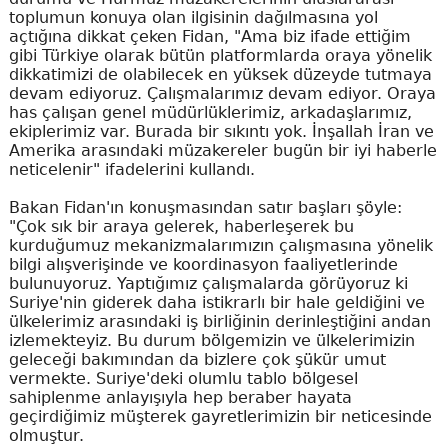
toplumun konuya olan ilgisinin dağılmasına yol
açtığına dikkat çeken Fidan, "Ama biz ifade ettiğim
gibi Türkiye olarak bütün platformlarda oraya yönelik
dikkatimizi de olabilecek en yüksek düzeyde tutmaya
devam ediyoruz. Çalışmalarımız devam ediyor. Oraya
has çalışan genel müdürlüklerimiz, arkadaşlarımız,
ekiplerimiz var. Burada bir sıkıntı yok. İnşallah İran ve
Amerika arasındaki müzakereler bugün bir iyi haberle
neticelenir" ifadelerini kullandı.
Bakan Fidan'ın konuşmasından satır başları şöyle:
"Çok sık bir araya gelerek, haberleşerek bu
kurduğumuz mekanizmalarımızın çalışmasına yönelik
bilgi alışverişinde ve koordinasyon faaliyetlerinde
bulunuyoruz. Yaptığımız çalışmalarda görüyoruz ki
Suriye'nin giderek daha istikrarlı bir hale geldiğini ve
ülkelerimiz arasındaki iş birliğinin derinleştiğini andan
izlemekteyiz. Bu durum bölgemizin ve ülkelerimizin
geleceği bakımından da bizlere çok şükür umut
vermekte. Suriye'deki olumlu tablo bölgesel
sahiplenme anlayışıyla hep beraber hayata
geçirdiğimiz müşterek gayretlerimizin bir neticesinde
olmuştur.