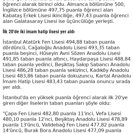
öğrenci alarak birinci oldu. Almanca bölümüne 500,
İngilizce bölümüne 497,75 puanla öğrenci alan
Kabataş Erkek Lisesi ikinciliğe, 497,43 puanla öğrenci
alan Galatasaray Lisesi ise üçüncülüğe yerleşti.
İlk 20'de iki imam hatip lisesi yer aldı
İstanbul Atatürk Fen Lisesi 494,88 taban puanla
dördüncü, Cağaloğlu Anadolu Lisesi 493,35 taban
puanla beşinci, Hüseyin Avni Sözen Anadolu Lisesi
491,85 taban puanla altıncı, Haydarpaşa Lisesi 488,84
taban puanla yedinci, Beşiktaş Sakıp Sabancı Anadolu
Lisesi 486,28 taban puanla sekizinci, Kadıköy Anadolu
Lisesi 483,86 taban puanla dokuzuncu, Kartal Anadolu
İmam Hatip Lisesi 483,43 taban puanla onuncu sırada
yer aldı.
İstanbul'da en yüksek puanla öğrenci alarak ilk 20'ye
giren diğer liselerin taban puanları şöyle oldu:
"Çapa Fen Lisesi 482,80 puanla 11'inci, Vefa Lisesi
480,10 puanla 12'nci, Beşiktaş Anadolu Lisesi 478,89
puanla 13'üncü, Validebağ Fen Lisesi 477,82 puanla
14'üncü, Burak Bora Anadolu Lisesi 477,09 puanla