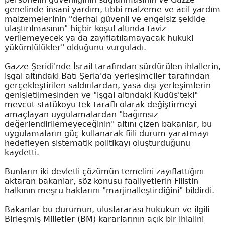
genelinde insani yardım, tıbbi malzeme ve acil yardım
malzemelerinin "derhal güvenli ve engelsiz şekilde
ulaştırılmasının" hiçbir koşul altında taviz
verilemeyecek ya da zayıflatılamayacak hukuki
yükümlülükler" olduğunu vurguladı.
Gazze Şeridi'nde İsrail tarafından sürdürülen ihlallerin,
işgal altındaki Batı Şeria'da yerleşimciler tarafından
gerçekleştirilen saldırılardan, yasa dışı yerleşimlerin
genişletilmesinden ve "işgal altındaki Kudüs'teki"
mevcut statükoyu tek taraflı olarak değiştirmeyi
amaçlayan uygulamalardan "bağımsız
değerlendirilemeyeceğinin" altını çizen bakanlar, bu
uygulamaların güç kullanarak fiili durum yaratmayı
hedefleyen sistematik politikayı oluşturduğunu
kaydetti.
Bunların iki devletli çözümün temelini zayıflattığını
aktaran bakanlar, söz konusu faaliyetlerin Filistin
halkının meşru haklarını "marjinalleştirdiğini" bildirdi.
Bakanlar bu durumun, uluslararası hukukun ve ilgili
Birleşmiş Milletler (BM) kararlarının açık bir ihlalini