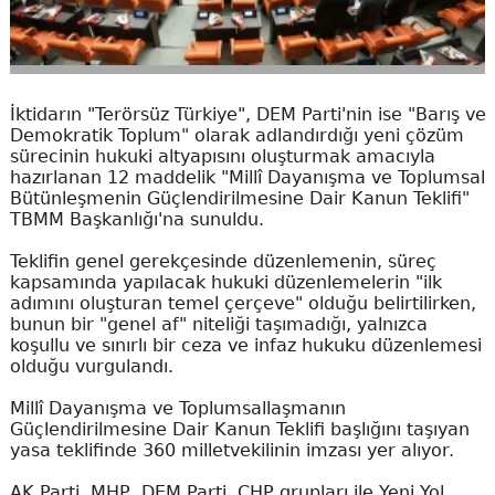
İktidarın "Terörsüz Türkiye", DEM Parti'nin ise "Barış ve
Demokratik Toplum" olarak adlandırdığı yeni çözüm
sürecinin hukuki altyapısını oluşturmak amacıyla
hazırlanan 12 maddelik "Millî Dayanışma ve Toplumsal
Bütünleşmenin Güçlendirilmesine Dair Kanun Teklifi"
TBMM Başkanlığı'na sunuldu.
Teklifin genel gerekçesinde düzenlemenin, süreç
kapsamında yapılacak hukuki düzenlemelerin "ilk
adımını oluşturan temel çerçeve" olduğu belirtilirken,
bunun bir "genel af" niteliği taşımadığı, yalnızca
koşullu ve sınırlı bir ceza ve infaz hukuku düzenlemesi
olduğu vurgulandı.
Millî Dayanışma ve Toplumsallaşmanın
Güçlendirilmesine Dair Kanun Teklifi başlığını taşıyan
yasa teklifinde 360 milletvekilinin imzası yer alıyor.
AK Parti, MHP, DEM Parti, CHP grupları ile Yeni Yol