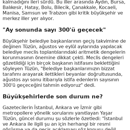
kalmadığını ileri sürdü. Bu iller arasında Aydın, Bursa,
Balıkesir, Hatay, Bolu, Bilecik, Çanakkale, Kocaeli,
Manisa, Samsun ve Trabzon gibi kritik büyükşehir ve
merkez iller yer alıyor.
"Ay sonunda sayı 300'ü geçecek"
Büyükşehir belediye başkanlarının geçiş takvimine de
değinen Tüzün, ağustos ve eylül aylarında yapılacak
belediye meclis toplantılarındaki aritmetik dengelerin
korunmasının önemine dikkat çekti. Meclis dengeleri
gözetildiği için birçok başkanın istifasını beklettiğini
söyleyen Tüzün, "Belediye başkanlarımızın bizzat
tarafımı arayarak ilettikleri beyanlar doğrultusunda,
ağustos ayı sonu itibarıyla istifa edenlerin sayısının
300'ü geçeceğini tahmin ediyoruz" dedi.
Büyükşehirlerde son durum ne?
Gazetecilerin İstanbul, Ankara ve İzmir gibi
metropollere yönelik sorularını yanıtlayan Yaşar
Tüzün, güncel durumu şu sözlerle özetledi: "İstanbul
ve Ankara ile ilgili şu an için herhangi bir resmi
görüşme ya da geçiş açıklaması söz konusu değil.