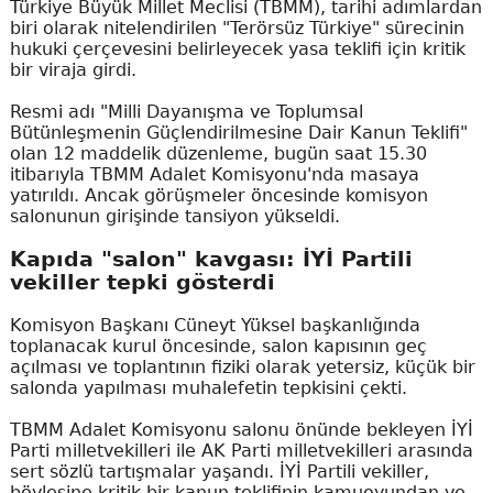
Türkiye Büyük Millet Meclisi (TBMM), tarihi adımlardan
biri olarak nitelendirilen "Terörsüz Türkiye" sürecinin
hukuki çerçevesini belirleyecek yasa teklifi için kritik
bir viraja girdi.
Resmi adı "Milli Dayanışma ve Toplumsal
Bütünleşmenin Güçlendirilmesine Dair Kanun Teklifi"
olan 12 maddelik düzenleme, bugün saat 15.30
itibarıyla TBMM Adalet Komisyonu'nda masaya
yatırıldı. Ancak görüşmeler öncesinde komisyon
salonunun girişinde tansiyon yükseldi.
Kapıda "salon" kavgası: İYİ Partili
vekiller tepki gösterdi
Komisyon Başkanı Cüneyt Yüksel başkanlığında
toplanacak kurul öncesinde, salon kapısının geç
açılması ve toplantının fiziki olarak yetersiz, küçük bir
salonda yapılması muhalefetin tepkisini çekti.
TBMM Adalet Komisyonu salonu önünde bekleyen İYİ
Parti milletvekilleri ile AK Parti milletvekilleri arasında
sert sözlü tartışmalar yaşandı. İYİ Partili vekiller,
böylesine kritik bir kanun teklifinin kamuoyundan ve