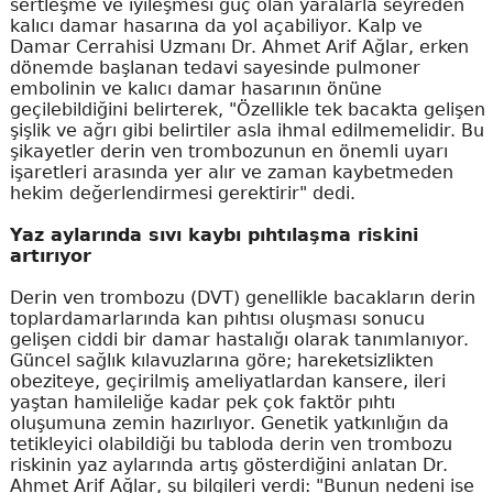
sertleşme ve iyileşmesi güç olan yaralarla seyreden
kalıcı damar hasarına da yol açabiliyor. Kalp ve
Damar Cerrahisi Uzmanı Dr. Ahmet Arif Ağlar, erken
dönemde başlanan tedavi sayesinde pulmoner
embolinin ve kalıcı damar hasarının önüne
geçilebildiğini belirterek, "Özellikle tek bacakta gelişen
şişlik ve ağrı gibi belirtiler asla ihmal edilmemelidir. Bu
şikayetler derin ven trombozunun en önemli uyarı
işaretleri arasında yer alır ve zaman kaybetmeden
hekim değerlendirmesi gerektirir" dedi.
Yaz aylarında sıvı kaybı pıhtılaşma riskini
artırıyor
Derin ven trombozu (DVT) genellikle bacakların derin
toplardamarlarında kan pıhtısı oluşması sonucu
gelişen ciddi bir damar hastalığı olarak tanımlanıyor.
Güncel sağlık kılavuzlarına göre; hareketsizlikten
obeziteye, geçirilmiş ameliyatlardan kansere, ileri
yaştan hamileliğe kadar pek çok faktör pıhtı
oluşumuna zemin hazırlıyor. Genetik yatkınlığın da
tetikleyici olabildiği bu tabloda derin ven trombozu
riskinin yaz aylarında artış gösterdiğini anlatan Dr.
Ahmet Arif Ağlar, şu bilgileri verdi: "Bunun nedeni ise