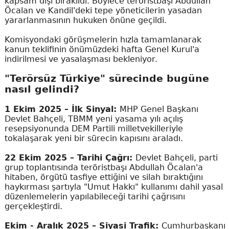
kapsam dışı bırakıldı. Böylece teröristbaşı Abdullah
Öcalan ve Kandil'deki tepe yöneticilerin yasadan
yararlanmasının hukuken önüne geçildi.
Komisyondaki görüşmelerin hızla tamamlanarak
kanun teklifinin önümüzdeki hafta Genel Kurul'a
indirilmesi ve yasalaşması bekleniyor.
"Terörsüz Türkiye" sürecinde bugüne
nasıl gelindi?
1 Ekim 2025 – İlk Sinyal:
MHP Genel Başkanı
Devlet Bahçeli, TBMM yeni yasama yılı açılış
resepsiyonunda DEM Partili milletvekilleriyle
tokalaşarak yeni bir sürecin kapısını araladı.
22 Ekim 2025 – Tarihi Çağrı:
Devlet Bahçeli, parti
grup toplantısında teröristbaşı Abdullah Öcalan'a
hitaben, örgütü tasfiye ettiğini ve silah bıraktığını
haykırması şartıyla "Umut Hakkı" kullanımı dahil yasal
düzenlemelerin yapılabileceği tarihi çağrısını
gerçekleştirdi.
Ekim - Aralık 2025 – Siyasi Trafik:
Cumhurbaşkanı