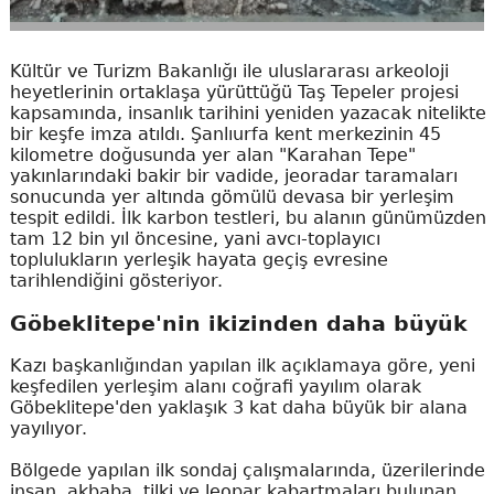
Kültür ve Turizm Bakanlığı ile uluslararası arkeoloji
heyetlerinin ortaklaşa yürüttüğü Taş Tepeler projesi
kapsamında, insanlık tarihini yeniden yazacak nitelikte
bir keşfe imza atıldı. Şanlıurfa kent merkezinin 45
kilometre doğusunda yer alan "Karahan Tepe"
yakınlarındaki bakir bir vadide, jeoradar taramaları
sonucunda yer altında gömülü devasa bir yerleşim
tespit edildi. İlk karbon testleri, bu alanın günümüzden
tam 12 bin yıl öncesine, yani avcı-toplayıcı
toplulukların yerleşik hayata geçiş evresine
tarihlendiğini gösteriyor.
Göbeklitepe'nin ikizinden daha büyük
Kazı başkanlığından yapılan ilk açıklamaya göre, yeni
keşfedilen yerleşim alanı coğrafi yayılım olarak
Göbeklitepe'den yaklaşık 3 kat daha büyük bir alana
yayılıyor.
Bölgede yapılan ilk sondaj çalışmalarında, üzerilerinde
insan, akbaba, tilki ve leopar kabartmaları bulunan,