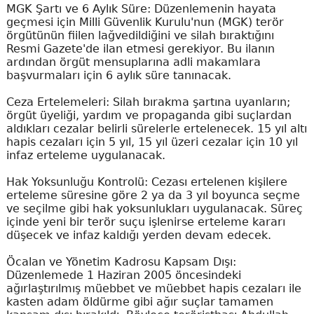
MGK Şartı ve 6 Aylık Süre: Düzenlemenin hayata
geçmesi için Milli Güvenlik Kurulu'nun (MGK) terör
örgütünün fiilen lağvedildiğini ve silah bıraktığını
Resmi Gazete'de ilan etmesi gerekiyor. Bu ilanın
ardından örgüt mensuplarına adli makamlara
başvurmaları için 6 aylık süre tanınacak.
Ceza Ertelemeleri: Silah bırakma şartına uyanların;
örgüt üyeliği, yardım ve propaganda gibi suçlardan
aldıkları cezalar belirli sürelerle ertelenecek. 15 yıl altı
hapis cezaları için 5 yıl, 15 yıl üzeri cezalar için 10 yıl
infaz erteleme uygulanacak.
Hak Yoksunluğu Kontrolü: Cezası ertelenen kişilere
erteleme süresine göre 2 ya da 3 yıl boyunca seçme
ve seçilme gibi hak yoksunlukları uygulanacak. Süreç
içinde yeni bir terör suçu işlenirse erteleme kararı
düşecek ve infaz kaldığı yerden devam edecek.
Öcalan ve Yönetim Kadrosu Kapsam Dışı:
Düzenlemede 1 Haziran 2005 öncesindeki
ağırlaştırılmış müebbet ve müebbet hapis cezaları ile
kasten adam öldürme gibi ağır suçlar tamamen