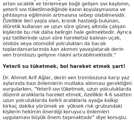
artan sıcaklık ve terlemeye bağlı gelişen sıvı kaybının,
yeterli sıvı tüketilmediğinde kanın koyulaşmasına ve
pıhtılaşma eğiliminin artmasına sebep olabilmesidir.
Özellikle ileri yaşta olan, kronik hastalığı bulunan,
diüretik kullanan ve uzun süre güneş altında çalışan
kişilerde bu risk daha belirgin hale gelmektedir. Ayrıca
yaz tatillerinde uzun süre hareketsiz kalınan uçak,
otobüs veya otomobil yolculukları da bacak
toplardamarlarında kan akımını yavaşlatarak derin
ven trombozu gelişme riskini artırabilmektedir."
Yeterli su tüketmek, bol hareket etmek şart!
Dr. Ahmet Arif Ağlar, derin ven trombozuna karşı yaz
aylarında bazı önlemlerin mutlaka alınması gerektiğini
vurgularken, "Yeterli sıvı tüketmek, uzun yolculuklarda
düzenli aralıklarla hareket etmek, özellikle 4-6 saatten
uzun yolculuklarda belirli aralıklarla ayağa kalkıp
birkaç dakika yürümek ve yüksek risk grubundaki
kişilerin hekimin önerdiği koruyucu önlemleri
uygulaması büyük önem taşımaktadır" diye konuştu.