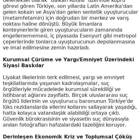
Geleneksel olarak "Balkan Rotası" üzerinde köprü
görevi gören Türkiye, son yıllarda Latin Amerika'dan
gelen kokain ve Asya'dan gelen sentetik uyuşturucular
(metamfetamin) için doğrudan bir merkez ve varış
noktası haline dönüştü. Büyük limanlara
konteynerlerle giren uyuşturucuların zamanında
engellenememesi, iç piyasada Esenyurt gibi metropol
çeperlerinde tonlarca uyuşturucunun depolanmasına
ve imal edilmesine zemin hazırladı.
Kurumsal Çürüme ve Yargı/Emniyet Üzerindeki
Siyasi Baskılar
Liyakat ilkelerinin terk edilmesi, yargı ve emniyet
teşkilatlarında yaşanan kadrolaşmalar, suç
örgütleriyle mücadelede kurumsal sürekliliği ve
istihbarat ağlarını zayıflattı. Birçok uluslararası suç
örgütü liderinin ve uyuşturucu baronunun Türkiye'de
lüks rezidanslarda ellerini kollarını sallayarak yaşadığı,
hatta kolayca vatandaşlık alabildiği ortaya çıktı.
Güvenlik bürokrasisinin ve siyasetin suç dünyasıyla
anılan fotoğrafları hafızalardaki tazeliğini koruyor.
Derinleşen Ekonomik Kriz ve Toplumsal Çöküş