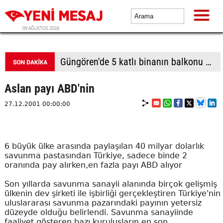
09 AĞUSTOS 2026
Batı Şeria'da Filistin topraklarını gasbeden İsrailliler camiye saldırdı, 7 Filistinli gözaltına alındı
Aslan payı ABD'nin
27.12.2001 00:00:00
6 büyük ülke arasında paylaşılan 40 milyar dolarlık
savunma pastasından Türkiye, sadece binde 2
oranında pay alırken,en fazla payı ABD alıyor
Son yıllarda savunma sanayii alanında birçok gelişmiş
ülkenin dev şirketi ile işbirliği gerçekleştiren Türkiye'nin
uluslararası savunma pazarındaki payının yetersiz
düzeyde olduğu belirlendi. Savunma sanayiinde
faaliyet gösteren bazı kuruluşların en son