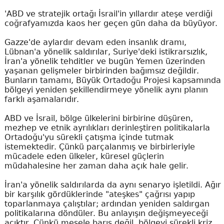
'ABD ve stratejik ortağı İsrail'in yıllardır ateşe verdiği
coğrafyamızda kaos her geçen gün daha da büyüyor.
Gazze'de aylardır devam eden insanlık dramı,
Lübnan'a yönelik saldırılar, Suriye'deki istikrarsızlık,
İran'a yönelik tehditler ve bugün Yemen üzerinden
yaşanan gelişmeler birbirinden bağımsız değildir.
Bunların tamamı, Büyük Ortadoğu Projesi kapsamında
bölgeyi yeniden şekillendirmeye yönelik aynı planın
farklı aşamalarıdır.
ABD ve İsrail, bölge ülkelerini birbirine düşüren,
mezhep ve etnik ayrılıkları derinleştiren politikalarla
Ortadoğu'yu sürekli çatışma içinde tutmak
istemektedir. Çünkü parçalanmış ve birbirleriyle
mücadele eden ülkeler, küresel güçlerin
müdahalesine her zaman daha açık hale gelir.
İran'a yönelik saldırılarda da aynı senaryo işletildi. Ağır
bir karşılık gördüklerinde "ateşkes" çağrısı yapıp
toparlanmaya çalıştılar; ardından yeniden saldırgan
politikalarına döndüler. Bu anlayışın değişmeyeceği
açıktır. Çünkü mesele barış değil, bölgeyi sürekli kriz