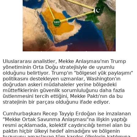
Uluslararası analistler, Mekke Anlaşması'nın Trump
yönetiminin Orta Doğu stratejisiyle de uyumlu
olduğunu belirtiyor. Trump'ın "bölgesel yük paylaşımı"
politikasını destekleyen uzmanlar, Washington'ın
doğrudan askeri müdahaleler yerine bölgedeki
müttefiklerinin güvenlik sorumluluğunu daha fazla
üstlenmesini tercih ettiğini, Mekke Paktı'nın da bu
stratejinin bir parçası olduğunu ifade ediyor.
Cumhurbaşkanı Recep Tayyip Erdoğan ise imzalanan
"Mekke Ortak Savunma Anlaşması"na ilişkin yaptığı
resmi açıklamada, kolektif caydırıcılığı temel alan bu
paktın hiçbir ülkeyi hedef almadığını ve bölgenin
huzurunu amaçlayan tüm kardeş ülkelerin katılımına