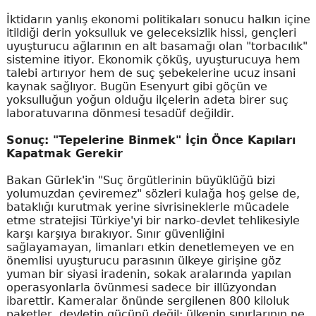
İktidarın yanlış ekonomi politikaları sonucu halkın içine
itildiği derin yoksulluk ve geleceksizlik hissi, gençleri
uyuşturucu ağlarının en alt basamağı olan "torbacılık"
sistemine itiyor. Ekonomik çöküş, uyuşturucuya hem
talebi artırıyor hem de suç şebekelerine ucuz insani
kaynak sağlıyor. Bugün Esenyurt gibi göçün ve
yoksulluğun yoğun olduğu ilçelerin adeta birer suç
laboratuvarına dönmesi tesadüf değildir.
Sonuç: "Tepelerine Binmek" İçin Önce Kapıları
Kapatmak Gerekir
Bakan Gürlek'in "Suç örgütlerinin büyüklüğü bizi
yolumuzdan çeviremez" sözleri kulağa hoş gelse de,
bataklığı kurutmak yerine sivrisineklerle mücadele
etme stratejisi Türkiye'yi bir narko-devlet tehlikesiyle
karşı karşıya bırakıyor. Sınır güvenliğini
sağlayamayan, limanları etkin denetlemeyen ve en
önemlisi uyuşturucu parasının ülkeye girişine göz
yuman bir siyasi iradenin, sokak aralarında yapılan
operasyonlarla övünmesi sadece bir illüzyondan
ibarettir. Kameralar önünde sergilenen 800 kiloluk
paketler, devletin gücünü değil; ülkenin sınırlarının ne