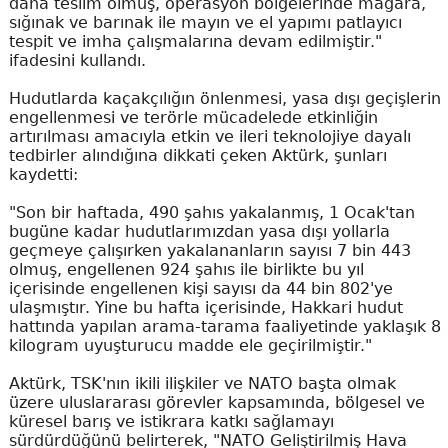
daha teslim olmuş, operasyon bölgelerinde mağara,
sığınak ve barınak ile mayın ve el yapımı patlayıcı
tespit ve imha çalışmalarına devam edilmiştir."
ifadesini kullandı.
Hudutlarda kaçakçılığın önlenmesi, yasa dışı geçişlerin
engellenmesi ve terörle mücadelede etkinliğin
artırılması amacıyla etkin ve ileri teknolojiye dayalı
tedbirler alındığına dikkati çeken Aktürk, şunları
kaydetti:
"Son bir haftada, 490 şahıs yakalanmış, 1 Ocak'tan
bugüne kadar hudutlarımızdan yasa dışı yollarla
geçmeye çalışırken yakalananların sayısı 7 bin 443
olmuş, engellenen 924 şahıs ile birlikte bu yıl
içerisinde engellenen kişi sayısı da 44 bin 802'ye
ulaşmıştır. Yine bu hafta içerisinde, Hakkari hudut
hattında yapılan arama-tarama faaliyetinde yaklaşık 8
kilogram uyuşturucu madde ele geçirilmiştir."
Aktürk, TSK'nın ikili ilişkiler ve NATO başta olmak
üzere uluslararası görevler kapsamında, bölgesel ve
küresel barış ve istikrara katkı sağlamayı
sürdürdüğünü belirterek, "NATO Geliştirilmiş Hava