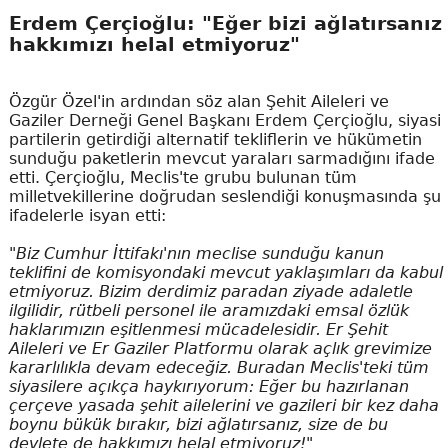
Erdem Çerçioğlu: "Eğer bizi ağlatırsanız
hakkımızı helal etmiyoruz"
Özgür Özel'in ardından söz alan Şehit Aileleri ve
Gaziler Derneği Genel Başkanı Erdem Çerçioğlu, siyasi
partilerin getirdiği alternatif tekliflerin ve hükümetin
sunduğu paketlerin mevcut yaraları sarmadığını ifade
etti. Çerçioğlu, Meclis'te grubu bulunan tüm
milletvekillerine doğrudan seslendiği konuşmasında şu
ifadelerle isyan etti:
"Biz Cumhur İttifakı'nın meclise sunduğu kanun
teklifini de komisyondaki mevcut yaklaşımları da kabul
etmiyoruz. Bizim derdimiz paradan ziyade adaletle
ilgilidir, rütbeli personel ile aramızdaki emsal özlük
haklarımızın eşitlenmesi mücadelesidir. Er Şehit
Aileleri ve Er Gaziler Platformu olarak açlık grevimize
kararlılıkla devam edeceğiz. Buradan Meclis'teki tüm
siyasilere açıkça haykırıyorum: Eğer bu hazırlanan
çerçeve yasada şehit ailelerini ve gazileri bir kez daha
boynu bükük bırakır, bizi ağlatırsanız, size de bu
devlete de hakkımızı helal etmiyoruz!"