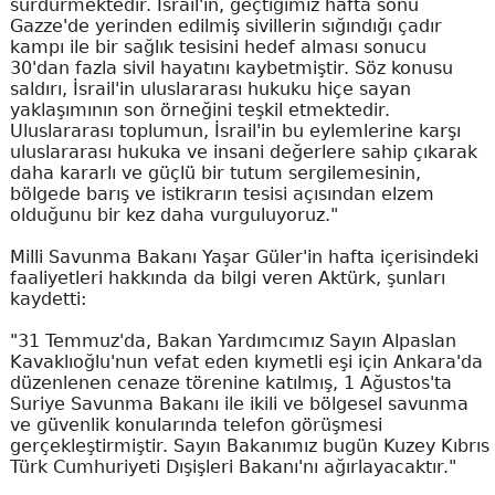
sürdürmektedir. İsrail'in, geçtiğimiz hafta sonu
Gazze'de yerinden edilmiş sivillerin sığındığı çadır
kampı ile bir sağlık tesisini hedef alması sonucu
30'dan fazla sivil hayatını kaybetmiştir. Söz konusu
saldırı, İsrail'in uluslararası hukuku hiçe sayan
yaklaşımının son örneğini teşkil etmektedir.
Uluslararası toplumun, İsrail'in bu eylemlerine karşı
uluslararası hukuka ve insani değerlere sahip çıkarak
daha kararlı ve güçlü bir tutum sergilemesinin,
bölgede barış ve istikrarın tesisi açısından elzem
olduğunu bir kez daha vurguluyoruz."
Milli Savunma Bakanı Yaşar Güler'in hafta içerisindeki
faaliyetleri hakkında da bilgi veren Aktürk, şunları
kaydetti:
"31 Temmuz'da, Bakan Yardımcımız Sayın Alpaslan
Kavaklıoğlu'nun vefat eden kıymetli eşi için Ankara'da
düzenlenen cenaze törenine katılmış, 1 Ağustos'ta
Suriye Savunma Bakanı ile ikili ve bölgesel savunma
ve güvenlik konularında telefon görüşmesi
gerçekleştirmiştir. Sayın Bakanımız bugün Kuzey Kıbrıs
Türk Cumhuriyeti Dışişleri Bakanı'nı ağırlayacaktır."