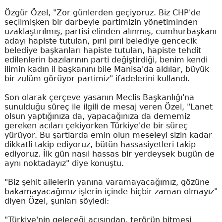
Özgür Özel, "Zor günlerden geçiyoruz. Biz CHP'de
seçilmişken bir darbeyle partimizin yönetiminden
uzaklaştırılmış, partisi elinden alınmış, cumhurbaşkanı
adayı hapiste tutulan, pırıl pırıl belediye gencecik
belediye başkanları hapiste tutulan, hapiste tehdit
edilenlerin bazılarının parti değiştirdiği, benim kendi
ilimin kadın il başkanını bile Manisa'da aldılar, büyük
bir zulüm görüyor partimiz" ifadelerini kullandı.
Son olarak çerçeve yasanın Meclis Başkanlığı'na
sunulduğu süreç ile ilgili de mesaj veren Özel, "Lanet
olsun yaptığınıza da, yapacağınıza da dememiz
gereken acıları çekiyorken Türkiye'de bir süreç
yürüyor. Bu şartlarda emin olun meseleyi sizin kadar
dikkatli takip ediyoruz, bütün hassasiyetleri takip
ediyoruz. İlk gün nasıl hassas bir yerdeysek bugün de
aynı noktadayız" diye konuştu.
"Biz şehit ailelerin yanına varamayacağımız, gözüne
bakamayacağımız işlerin içinde hiçbir zaman olmayız"
diyen Özel, şunları söyledi:
"Türkiye'nin geleceği açısından, terörün bitmesi