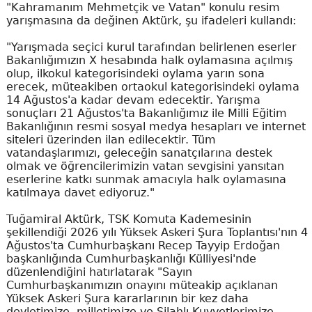
"Kahramanım Mehmetçik ve Vatan" konulu resim
yarışmasına da değinen Aktürk, şu ifadeleri kullandı:
"Yarışmada seçici kurul tarafından belirlenen eserler
Bakanlığımızın X hesabında halk oylamasına açılmış
olup, ilkokul kategorisindeki oylama yarın sona
erecek, müteakiben ortaokul kategorisindeki oylama
14 Ağustos'a kadar devam edecektir. Yarışma
sonuçları 21 Ağustos'ta Bakanlığımız ile Milli Eğitim
Bakanlığının resmi sosyal medya hesapları ve internet
siteleri üzerinden ilan edilecektir. Tüm
vatandaşlarımızı, geleceğin sanatçılarına destek
olmak ve öğrencilerimizin vatan sevgisini yansıtan
eserlerine katkı sunmak amacıyla halk oylamasına
katılmaya davet ediyoruz."
Tuğamiral Aktürk, TSK Komuta Kademesinin
şekillendiği 2026 yılı Yüksek Askeri Şura Toplantısı'nın 4
Ağustos'ta Cumhurbaşkanı Recep Tayyip Erdoğan
başkanlığında Cumhurbaşkanlığı Külliyesi'nde
düzenlendiğini hatırlatarak "Sayın
Cumhurbaşkanımızın onayını müteakip açıklanan
Yüksek Askeri Şura kararlarının bir kez daha
devletimize, milletimize ve Silahlı Kuvvetlerimize