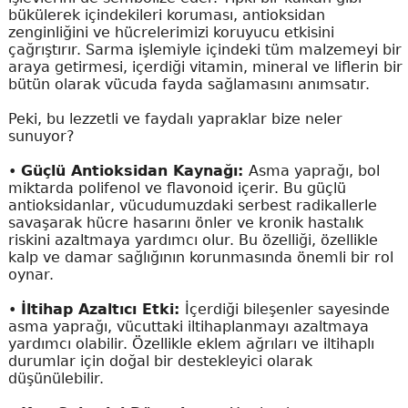
bükülerek içindekileri koruması, antioksidan
zenginliğini ve hücrelerimizi koruyucu etkisini
çağrıştırır. Sarma işlemiyle içindeki tüm malzemeyi bir
araya getirmesi, içerdiği vitamin, mineral ve liflerin bir
bütün olarak vücuda fayda sağlamasını anımsatır.
Peki, bu lezzetli ve faydalı yapraklar bize neler
sunuyor?
•
Güçlü Antioksidan Kaynağı:
Asma yaprağı, bol
miktarda polifenol ve flavonoid içerir. Bu güçlü
antioksidanlar, vücudumuzdaki serbest radikallerle
savaşarak hücre hasarını önler ve kronik hastalık
riskini azaltmaya yardımcı olur. Bu özelliği, özellikle
kalp ve damar sağlığının korunmasında önemli bir rol
oynar.
•
İltihap Azaltıcı Etki:
İçerdiği bileşenler sayesinde
asma yaprağı, vücuttaki iltihaplanmayı azaltmaya
yardımcı olabilir. Özellikle eklem ağrıları ve iltihaplı
durumlar için doğal bir destekleyici olarak
düşünülebilir.