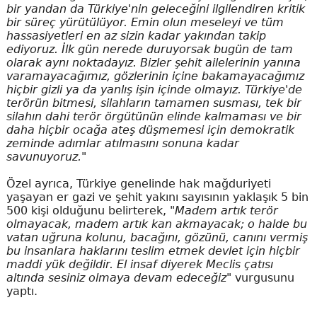
bir yandan da Türkiye'nin geleceğini ilgilendiren kritik
bir süreç yürütülüyor. Emin olun meseleyi ve tüm
hassasiyetleri en az sizin kadar yakından takip
ediyoruz. İlk gün nerede duruyorsak bugün de tam
olarak aynı noktadayız. Bizler şehit ailelerinin yanına
varamayacağımız, gözlerinin içine bakamayacağımız
hiçbir gizli ya da yanlış işin içinde olmayız. Türkiye'de
terörün bitmesi, silahların tamamen susması, tek bir
silahın dahi terör örgütünün elinde kalmaması ve bir
daha hiçbir ocağa ateş düşmemesi için demokratik
zeminde adımlar atılmasını sonuna kadar
savunuyoruz."
Özel ayrıca, Türkiye genelinde hak mağduriyeti
yaşayan er gazi ve şehit yakını sayısının yaklaşık 5 bin
500 kişi olduğunu belirterek,
"Madem artık terör
olmayacak, madem artık kan akmayacak; o halde bu
vatan uğruna kolunu, bacağını, gözünü, canını vermiş
bu insanlara haklarını teslim etmek devlet için hiçbir
maddi yük değildir. El insaf diyerek Meclis çatısı
altında sesiniz olmaya devam edeceğiz"
vurgusunu
yaptı.