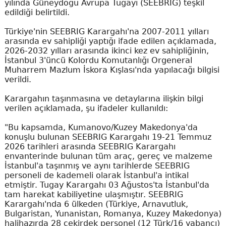
yılında Güneydoğu Avrupa Tugayı (SEEBRIG) teşkil
edildiği belirtildi.
Türkiye'nin SEEBRIG Karargahı'na 2007-2011 yılları
arasında ev sahipliği yaptığı ifade edilen açıklamada,
2026-2032 yılları arasında ikinci kez ev sahipliğinin,
İstanbul 3'üncü Kolordu Komutanlığı Orgeneral
Muharrem Mazlum İskora Kışlası'nda yapılacağı bilgisi
verildi.
Karargahın taşınmasına ve detaylarına ilişkin bilgi
verilen açıklamada, şu ifadeler kullanıldı:
"Bu kapsamda, Kumanovo/Kuzey Makedonya'da
konuşlu bulunan SEEBRIG Karargahı 19-21 Temmuz
2026 tarihleri arasında SEEBRIG Karargahı
envanterinde bulunan tüm araç, gereç ve malzeme
İstanbul'a taşınmış ve aynı tarihlerde SEEBRIG
personeli de kademeli olarak İstanbul'a intikal
etmiştir. Tugay Karargahı 03 Ağustos'ta İstanbul'da
tam harekat kabiliyetine ulaşmıştır. SEEBRIG
Karargahı'nda 6 ülkeden (Türkiye, Arnavutluk,
Bulgaristan, Yunanistan, Romanya, Kuzey Makedonya)
halihazırda 28 çekirdek personel (12 Türk/16 yabancı)