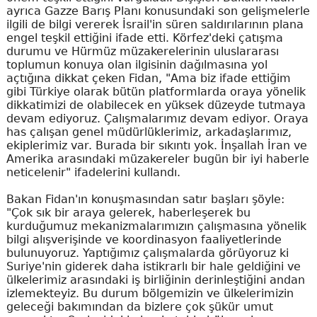
ayrıca Gazze Barış Planı konusundaki son gelişmelerle
ilgili de bilgi vererek İsrail'in süren saldırılarının plana
engel teşkil ettiğini ifade etti. Körfez'deki çatışma
durumu ve Hürmüz müzakerelerinin uluslararası
toplumun konuya olan ilgisinin dağılmasına yol
açtığına dikkat çeken Fidan, "Ama biz ifade ettiğim
gibi Türkiye olarak bütün platformlarda oraya yönelik
dikkatimizi de olabilecek en yüksek düzeyde tutmaya
devam ediyoruz. Çalışmalarımız devam ediyor. Oraya
has çalışan genel müdürlüklerimiz, arkadaşlarımız,
ekiplerimiz var. Burada bir sıkıntı yok. İnşallah İran ve
Amerika arasındaki müzakereler bugün bir iyi haberle
neticelenir" ifadelerini kullandı.
Bakan Fidan'ın konuşmasından satır başları şöyle:
"Çok sık bir araya gelerek, haberleşerek bu
kurduğumuz mekanizmalarımızın çalışmasına yönelik
bilgi alışverişinde ve koordinasyon faaliyetlerinde
bulunuyoruz. Yaptığımız çalışmalarda görüyoruz ki
Suriye'nin giderek daha istikrarlı bir hale geldiğini ve
ülkelerimiz arasındaki iş birliğinin derinleştiğini andan
izlemekteyiz. Bu durum bölgemizin ve ülkelerimizin
geleceği bakımından da bizlere çok şükür umut