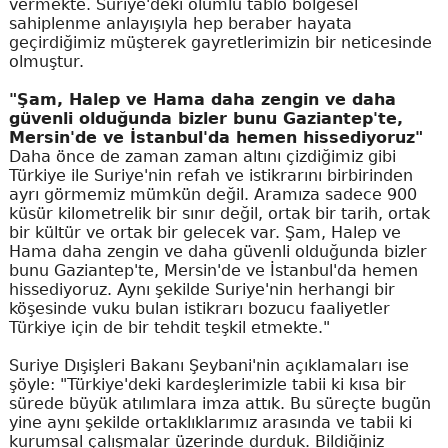
vermekte. Suriye'deki olumlu tablo bölgesel
sahiplenme anlayışıyla hep beraber hayata
geçirdiğimiz müşterek gayretlerimizin bir neticesinde
olmuştur.
"Şam, Halep ve Hama daha zengin ve daha
güvenli olduğunda bizler bunu Gaziantep'te,
Mersin'de ve İstanbul'da hemen hissediyoruz"
Daha önce de zaman zaman altını çizdiğimiz gibi
Türkiye ile Suriye'nin refah ve istikrarını birbirinden
ayrı görmemiz mümkün değil. Aramıza sadece 900
küsür kilometrelik bir sınır değil, ortak bir tarih, ortak
bir kültür ve ortak bir gelecek var. Şam, Halep ve
Hama daha zengin ve daha güvenli olduğunda bizler
bunu Gaziantep'te, Mersin'de ve İstanbul'da hemen
hissediyoruz. Aynı şekilde Suriye'nin herhangi bir
köşesinde vuku bulan istikrarı bozucu faaliyetler
Türkiye için de bir tehdit teşkil etmekte."
Suriye Dışişleri Bakanı Şeybani'nin açıklamaları ise
şöyle: "Türkiye'deki kardeşlerimizle tabii ki kısa bir
sürede büyük atılımlara imza attık. Bu süreçte bugün
yine aynı şekilde ortaklıklarımız arasında ve tabii ki
kurumsal çalışmalar üzerinde durduk. Bildiğiniz