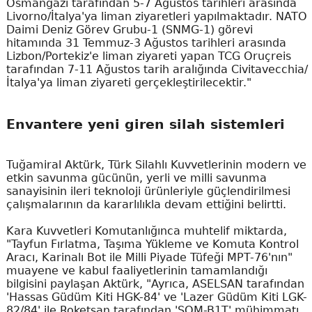
Osmangazi tarafından 5-7 Ağustos tarihleri arasında
Livorno/İtalya'ya liman ziyaretleri yapılmaktadır. NATO
Daimi Deniz Görev Grubu-1 (SNMG-1) görevi
hitamında 31 Temmuz-3 Ağustos tarihleri arasında
Lizbon/Portekiz'e liman ziyareti yapan TCG Oruçreis
tarafından 7-11 Ağustos tarih aralığında Civitavecchia/
İtalya'ya liman ziyareti gerçekleştirilecektir."
Envantere yeni giren silah sistemleri
Tuğamiral Aktürk, Türk Silahlı Kuvvetlerinin modern ve
etkin savunma gücünün, yerli ve milli savunma
sanayisinin ileri teknoloji ürünleriyle güçlendirilmesi
çalışmalarının da kararlılıkla devam ettiğini belirtti.
Kara Kuvvetleri Komutanlığınca muhtelif miktarda,
"Tayfun Fırlatma, Taşıma Yükleme ve Komuta Kontrol
Aracı, Karinalı Bot ile Milli Piyade Tüfeği MPT-76'nın"
muayene ve kabul faaliyetlerinin tamamlandığı
bilgisini paylaşan Aktürk, "Ayrıca, ASELSAN tarafından
'Hassas Güdüm Kiti HGK-84' ve 'Lazer Güdüm Kiti LGK-
82/84' ile Roketsan tarafından 'SOM-B1T' mühimmatı