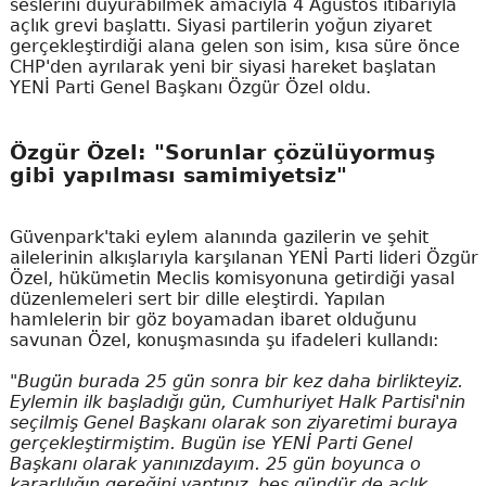
seslerini duyurabilmek amacıyla 4 Ağustos itibarıyla
açlık grevi başlattı. Siyasi partilerin yoğun ziyaret
gerçekleştirdiği alana gelen son isim, kısa süre önce
CHP'den ayrılarak yeni bir siyasi hareket başlatan
YENİ Parti Genel Başkanı Özgür Özel oldu.
Özgür Özel: "Sorunlar çözülüyormuş
gibi yapılması samimiyetsiz"
Güvenpark'taki eylem alanında gazilerin ve şehit
ailelerinin alkışlarıyla karşılanan YENİ Parti lideri Özgür
Özel, hükümetin Meclis komisyonuna getirdiği yasal
düzenlemeleri sert bir dille eleştirdi. Yapılan
hamlelerin bir göz boyamadan ibaret olduğunu
savunan Özel, konuşmasında şu ifadeleri kullandı:
"Bugün burada 25 gün sonra bir kez daha birlikteyiz.
Eylemin ilk başladığı gün, Cumhuriyet Halk Partisi'nin
seçilmiş Genel Başkanı olarak son ziyaretimi buraya
gerçekleştirmiştim. Bugün ise YENİ Parti Genel
Başkanı olarak yanınızdayım. 25 gün boyunca o
kararlılığın gereğini yaptınız, beş gündür de açlık