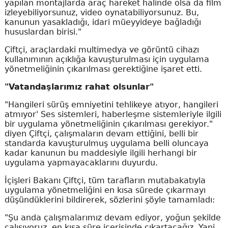
yapılan montajlarda araç hareket halinde olsa da film
izleyebiliyorsunuz, video oynatabiliyorsunuz. Bu,
kanunun yasakladığı, idari müeyyideye bağladığı
hususlardan birisi."
Çiftçi, araçlardaki multimedya ve görüntü cihazı
kullanımının açıklığa kavuşturulması için uygulama
yönetmeliğinin çıkarılması gerektiğine işaret etti.
"Vatandaşlarımız rahat olsunlar"
"Hangileri sürüş emniyetini tehlikeye atıyor, hangileri
atmıyor' Ses sistemleri, haberleşme sistemleriyle ilgili
bir uygulama yönetmeliğinin çıkarılması gerekiyor."
diyen Çiftçi, çalışmaların devam ettiğini, belli bir
standarda kavuşturulmuş uygulama belli oluncaya
kadar kanunun bu maddesiyle ilgili herhangi bir
uygulama yapmayacaklarını duyurdu.
İçişleri Bakanı Çiftçi, tüm tarafların mutabakatıyla
uygulama yönetmeliğini en kısa sürede çıkarmayı
düşündüklerini bildirerek, sözlerini şöyle tamamladı:
"Şu anda çalışmalarımız devam ediyor, yoğun şekilde
çalışıyoruz, en kısa süre içerisinde çıkartacağız. Yani