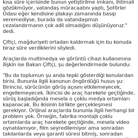
kısa süre içerisinde bunun yetiştirilme imkanı, ihtimali
gözükmüyor, vatandaş müracaatını yaptı, Şoförler
Odası eğer kendisine plakayı zamanında basıp
veremediyse, burada da vatandaşımızı
cezalandırmanın çok adil olmadığını düşünüyoruz."
dedi.
Çiftçi, mağduriyeti ortadan kaldırmak için bu konuda
biraz süre verdiklerini söyledi.
Araçlarda multimedya ve görüntü cihazı kullanımına
ilişkin ise Bakan Çiftçi, şu değerlendirmede bulundu:
"Bu da toplumun şu anda tepki gösterdiği konulardan
birisi. Bununla ilgili kanunun öngördüğü husus şu:
Birincisi, sürücünün görüş açısını etkilemeyecek,
engellemeyecek. İkincisi de araç harekete geçtiğinde,
sürüş başladığında mesela o çoklu medya ortamları
kapanacak. Bu ikisinin birlikte gerçekleşmesi
gerekiyor. Orijinal araçlarda bununla ilgili herhangi bir
problem yok. Örneğin, fabrika montajlı çoklu
ortamlarda araç harekete geçtiğinde, mesela video
oynatılamıyor, film seyredilemiyor ama sonradan
takılanlarda veya garanti süresi bitmiş, sonradan