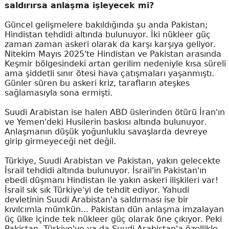
saldırırsa anlaşma işleyecek mi?
Güncel gelişmelere bakıldığında şu anda Pakistan;
Hindistan tehdidi altında bulunuyor. İki nükleer güç
zaman zaman askeri olarak da karşı karşıya geliyor.
Nitekim Mayıs 2025'te Hindistan ve Pakistan arasında
Keşmir bölgesindeki artan gerilim nedeniyle kısa süreli
ama şiddetli sınır ötesi hava çatışmaları yaşanmıştı.
Günler süren bu askeri kriz, tarafların ateşkes
sağlamasıyla sona ermişti.
Suudi Arabistan ise halen ABD üslerinden ötürü İran'ın
ve Yemen'deki Husilerin baskısı altında bulunuyor.
Anlaşmanın düşük yoğunluklu savaşlarda devreye
girip girmeyeceği net değil.
Türkiye, Suudi Arabistan ve Pakistan, yakın gelecekte
İsrail tehdidi altında bulunuyor. İsrail'in Pakistan'ın
ebedi düşmanı Hindistan ile yakın askeri ilişkileri var!
İsrail sık sık Türkiye'yi de tehdit ediyor. Yahudi
devletinin Suudi Arabistan'a saldırması ise bir
kıvılcımla mümkün... Pakistan dün anlaşma imzalayan
üç ülke içinde tek nükleer güç olarak öne çıkıyor. Peki
Pakistan, Türkiye'ye ya da Suudi Arabistan'a özellikle