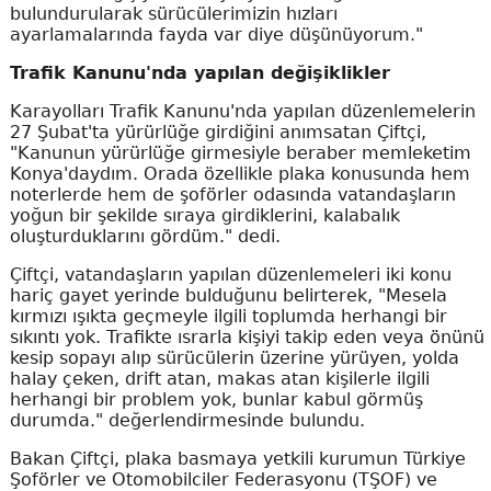
bulundurularak sürücülerimizin hızları
ayarlamalarında fayda var diye düşünüyorum."
Trafik Kanunu'nda yapılan değişiklikler
Karayolları Trafik Kanunu'nda yapılan düzenlemelerin
27 Şubat'ta yürürlüğe girdiğini anımsatan Çiftçi,
"Kanunun yürürlüğe girmesiyle beraber memleketim
Konya'daydım. Orada özellikle plaka konusunda hem
noterlerde hem de şoförler odasında vatandaşların
yoğun bir şekilde sıraya girdiklerini, kalabalık
oluşturduklarını gördüm." dedi.
Çiftçi, vatandaşların yapılan düzenlemeleri iki konu
hariç gayet yerinde bulduğunu belirterek, "Mesela
kırmızı ışıkta geçmeyle ilgili toplumda herhangi bir
sıkıntı yok. Trafikte ısrarla kişiyi takip eden veya önünü
kesip sopayı alıp sürücülerin üzerine yürüyen, yolda
halay çeken, drift atan, makas atan kişilerle ilgili
herhangi bir problem yok, bunlar kabul görmüş
durumda." değerlendirmesinde bulundu.
Bakan Çiftçi, plaka basmaya yetkili kurumun Türkiye
Şoförler ve Otomobilciler Federasyonu (TŞOF) ve