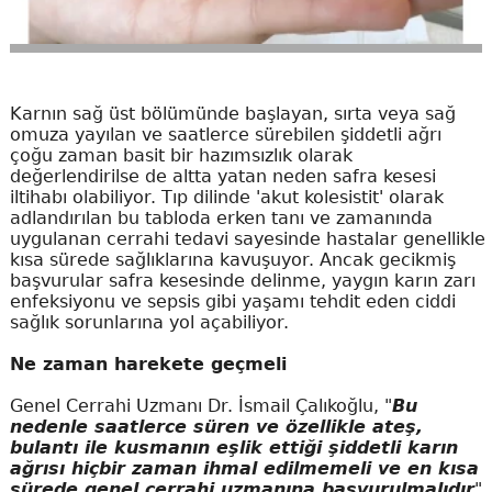
Karnın sağ üst bölümünde başlayan, sırta veya sağ
omuza yayılan ve saatlerce sürebilen şiddetli ağrı
çoğu zaman basit bir hazımsızlık olarak
değerlendirilse de altta yatan neden safra kesesi
iltihabı olabiliyor. Tıp dilinde 'akut kolesistit' olarak
adlandırılan bu tabloda erken tanı ve zamanında
uygulanan cerrahi tedavi sayesinde hastalar genellikle
kısa sürede sağlıklarına kavuşuyor. Ancak gecikmiş
başvurular safra kesesinde delinme, yaygın karın zarı
enfeksiyonu ve sepsis gibi yaşamı tehdit eden ciddi
sağlık sorunlarına yol açabiliyor.
Ne zaman harekete geçmeli
Genel Cerrahi Uzmanı Dr. İsmail Çalıkoğlu, "
Bu
nedenle saatlerce süren ve özellikle ateş,
bulantı ile kusmanın eşlik ettiği şiddetli karın
ağrısı hiçbir zaman ihmal edilmemeli ve en kısa
sürede genel cerrahi uzmanına başvurulmalıdır
"