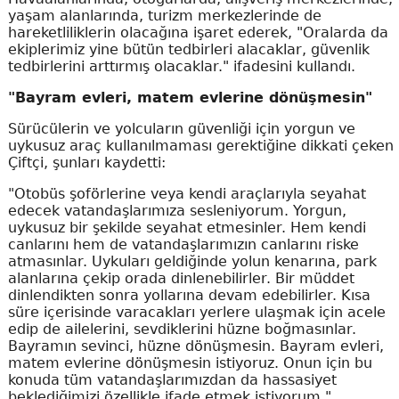
yaşam alanlarında, turizm merkezlerinde de
hareketliliklerin olacağına işaret ederek, "Oralarda da
ekiplerimiz yine bütün tedbirleri alacaklar, güvenlik
tedbirlerini arttırmış olacaklar." ifadesini kullandı.
"Bayram evleri, matem evlerine dönüşmesin"
Sürücülerin ve yolcuların güvenliği için yorgun ve
uykusuz araç kullanılmaması gerektiğine dikkati çeken
Çiftçi, şunları kaydetti:
"Otobüs şoförlerine veya kendi araçlarıyla seyahat
edecek vatandaşlarımıza sesleniyorum. Yorgun,
uykusuz bir şekilde seyahat etmesinler. Hem kendi
canlarını hem de vatandaşlarımızın canlarını riske
atmasınlar. Uykuları geldiğinde yolun kenarına, park
alanlarına çekip orada dinlenebilirler. Bir müddet
dinlendikten sonra yollarına devam edebilirler. Kısa
süre içerisinde varacakları yerlere ulaşmak için acele
edip de ailelerini, sevdiklerini hüzne boğmasınlar.
Bayramın sevinci, hüzne dönüşmesin. Bayram evleri,
matem evlerine dönüşmesin istiyoruz. Onun için bu
konuda tüm vatandaşlarımızdan da hassasiyet
beklediğimizi özellikle ifade etmek istiyorum."