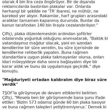
olarak 4 bin lira ceza öngörüyor. Bir de dışarıda
reklamcılarda bastırılan plakalar var. Onlarda
herhangi bir şekilde ne 'TR' ibaresi, ne mühür, ne
karekod yer alıyor. Rakamlar, harf grupları arasındaki
aralıklar tamamen kapanmış durumda. Bunlar da
kanun tarafından 140 bin lirayla cezalandırılıyor."
Çiftçi, plaka düzenlemesinin ardından şoförler
odalarında yoğunluk olduğunu anımsatarak, "Baktık ki
vatandaşımız mağdur olacak, yani en azından
kendilerine bir süre verelim, bu süre içerisinde de
kendilerine rehberlik yapalım. Buna rağmen
standartlara uygun plaka takmayanlar olursa, onları
idari müeyyideye daha sonra bağlayalım diye bir
karar aldık ve bunu da uygulamaya geçirdik." diye
konuştu.
"Mağduriyeti ortadan kaldıralım diye biraz süre
verdik"
TŞOF'la görüşmeye de devam ettiklerini belirten
Çiftçi, "Mesela ben bir görüşmemde bana şunu ifade
ettiler: 'Bizim 573 odamız günde 60 bin plaka basıyor
ve buna rağmen talepleri yetiştiremiyoruz.' Demek ki