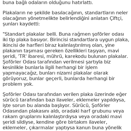
buna bağlı odaların olduğunu hatırlattı.
Plakaların ne şekilde basılacağının, standartların neler
olacağının yönetmelikte belirlendiğini anlatan Çiftçi,
şunları kaydetti:
"Standart plakalar belli. Buna rağmen şoförler odası
iki tip plaka basıyor. Birincisi standartlara uygun plaka,
ikincisi de harfleri biraz kalınlaştırılmış olan, yine
plakanın taşıması gereken özellikleri taşıyan, mavi
şeridi, 'TR' ibaresi, mührü, karekodu bulunan plakalar.
Şoförler Odası tarafından verilmesi şartıyla biz
kesinlikle bunlarla ilgili herhangi bir işlem
yapmayacağız, bunları nizami plakalar olarak
görüyoruz, bunlar geçerli, bunlarda herhangi bir
problem yok.
Şoförler Odası tarafından verilen plaka üzerinde eğer
sürücü tarafından bazı ilaveler, eklemeler yapıldıysa,
işte sorun bu alanda başlıyor. Sürücü, Şoförler
Odasından plakasını aldı, oradaki harf grubunu veya
rakam gruplarını kalınlaştırdıysa veya oradaki mavi
şeridi sildiyse, kendine göre birtakım ilaveler,
eklemeler, çıkarmalar yaptıysa kanun buna yönelik