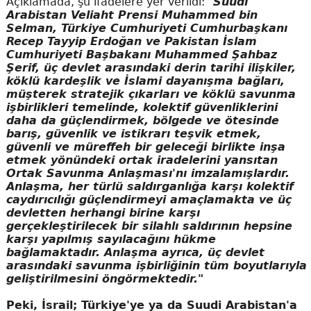
Açıklamada, şu ifadelere yer verildi: "
Suudi
Arabistan Veliaht Prensi Muhammed bin
Selman, Türkiye Cumhuriyeti Cumhurbaşkanı
Recep Tayyip Erdoğan ve Pakistan İslam
Cumhuriyeti Başbakanı Muhammed Şahbaz
Şerif, üç devlet arasındaki derin tarihi ilişkiler,
köklü kardeşlik ve İslami dayanışma bağları,
müşterek stratejik çıkarları ve köklü savunma
işbirlikleri temelinde, kolektif güvenliklerini
daha da güçlendirmek, bölgede ve ötesinde
barış, güvenlik ve istikrarı teşvik etmek,
güvenli ve müreffeh bir geleceği birlikte inşa
etmek yönündeki ortak iradelerini yansıtan
Ortak Savunma Anlaşması'nı imzalamışlardır.
Anlaşma, her türlü saldırganlığa karşı kolektif
caydırıcılığı güçlendirmeyi amaçlamakta ve üç
devletten herhangi birine karşı
gerçekleştirilecek bir silahlı saldırının hepsine
karşı yapılmış sayılacağını hükme
bağlamaktadır. Anlaşma ayrıca, üç devlet
arasındaki savunma işbirliğinin tüm boyutlarıyla
geliştirilmesini öngörmektedir."
Peki, İsrail; Türkiye'ye ya da Suudi Arabistan'a