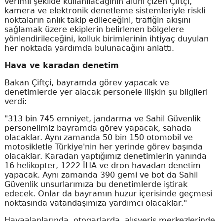
verimli şekilde kullanılacağının altını çizen Çiftçi,
kamera ve elektronik denetleme sistemleriyle riskli
noktaların anlık takip edileceğini, trafiğin akışını
sağlamak üzere ekiplerin belirlenen bölgelere
yönlendirileceğini, kolluk birimlerinin ihtiyaç duyulan
her noktada yardımda bulunacağını anlattı.
Hava ve karadan denetim
Bakan Çiftçi, bayramda görev yapacak ve
denetimlerde yer alacak personele ilişkin şu bilgileri
verdi:
"313 bin 745 emniyet, jandarma ve Sahil Güvenlik
personelimiz bayramda görev yapacak, sahada
olacaklar. Aynı zamanda 50 bin 150 otomobil ve
motosikletle Türkiye'nin her yerinde görev başında
olacaklar. Karadan yaptığımız denetimlerin yanında
16 helikopter, 1222 İHA ve dron havadan denetim
yapacak. Aynı zamanda 390 gemi ve bot da Sahil
Güvenlik unsurlarımıza bu denetimlerde iştirak
edecek. Onlar da bayramın huzur içerisinde geçmesi
noktasında vatandaşımıza yardımcı olacaklar."
Havaalanlarında, otogarlarda, alışveriş merkezlerinde,