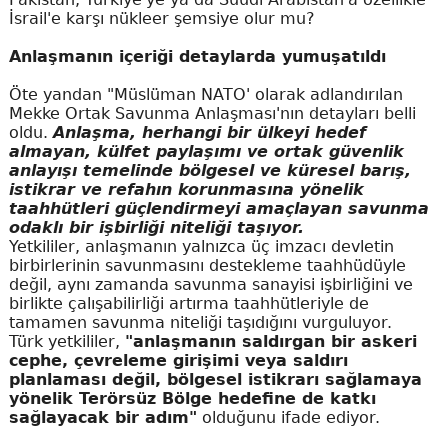
İsrail'e karşı nükleer şemsiye olur mu?
Anlaşmanın içeriği detaylarda yumuşatıldı
Öte yandan "Müslüman NATO' olarak adlandırılan
Mekke Ortak Savunma Anlaşması'nın detayları belli
oldu.
Anlaşma, herhangi bir ülkeyi hedef
almayan, külfet paylaşımı ve ortak güvenlik
anlayışı temelinde bölgesel ve küresel barış,
istikrar ve refahın korunmasına yönelik
taahhütleri güçlendirmeyi amaçlayan savunma
odaklı bir işbirliği niteliği taşıyor.
Yetkililer, anlaşmanın yalnızca üç imzacı devletin
birbirlerinin savunmasını destekleme taahhüdüyle
değil, aynı zamanda savunma sanayisi işbirliğini ve
birlikte çalışabilirliği artırma taahhütleriyle de
tamamen savunma niteliği taşıdığını vurguluyor.
Türk yetkililer,
"anlaşmanın saldırgan bir askeri
cephe, çevreleme girişimi veya saldırı
planlaması değil, bölgesel istikrarı sağlamaya
yönelik Terörsüz Bölge hedefine de katkı
sağlayacak bir adım"
olduğunu ifade ediyor.