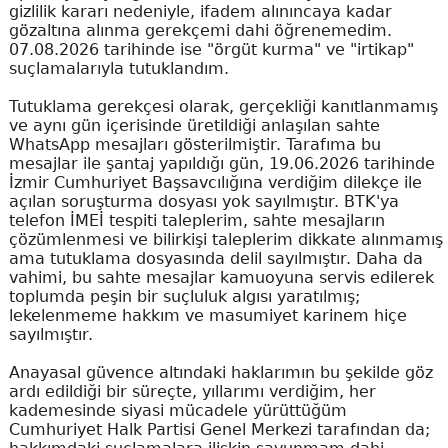
gizlilik kararı nedeniyle, ifadem alınıncaya kadar
gözaltına alınma gerekçemi dahi öğrenemedim.
07.08.2026 tarihinde ise "örgüt kurma" ve "irtikap"
suçlamalarıyla tutuklandım.
Tutuklama gerekçesi olarak, gerçekliği kanıtlanmamış
ve aynı gün içerisinde üretildiği anlaşılan sahte
WhatsApp mesajları gösterilmiştir. Tarafıma bu
mesajlar ile şantaj yapıldığı gün, 19.06.2026 tarihinde
İzmir Cumhuriyet Başsavcılığına verdiğim dilekçe ile
açılan soruşturma dosyası yok sayılmıştır. BTK'ya
telefon İMEİ tespiti taleplerim, sahte mesajların
çözümlenmesi ve bilirkişi taleplerim dikkate alınmamış
ama tutuklama dosyasında delil sayılmıştır. Daha da
vahimi, bu sahte mesajlar kamuoyuna servis edilerek
toplumda peşin bir suçluluk algısı yaratılmış;
lekelenmeme hakkım ve masumiyet karinem hiçe
sayılmıştır.
Anayasal güvence altındaki haklarımın bu şekilde göz
ardı edildiği bir süreçte, yıllarımı verdiğim, her
kademesinde siyasi mücadele yürüttüğüm
Cumhuriyet Halk Partisi Genel Merkezi tarafından da;