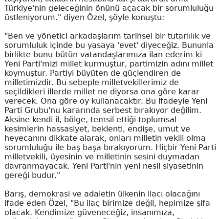
Türkiye'nin geleceğinin önünü açacak bir sorumluluğu
üstleniyorum." diyen Özel, şöyle konuştu:
"Ben ve yönetici arkadaşlarım tarihsel bir tutarlılık ve
sorumluluk içinde bu yasaya 'evet' diyeceğiz. Bununla
birlikte bunu bütün vatandaşlarımıza ilan ederim ki
Yeni Parti'mizi millet kurmuştur, partimizin adını millet
koymuştur. Partiyi büyüten de güçlendiren de
milletimizdir. Bu sebeple milletvekillerimiz de
seçildikleri illerde millet ne diyorsa ona göre karar
verecek. Ona göre oy kullanacaktır. Bu ifadeyle Yeni
Parti Grubu'nu kararında serbest bırakıyor değilim.
Aksine kendi il, bölge, temsil ettiği toplumsal
kesimlerin hassasiyet, beklenti, endişe, umut ve
heyecanını dikkate alarak, onları milletin vekili olma
sorumluluğu ile baş başa bırakıyorum. Hiçbir Yeni Parti
milletvekili, üyesinin ve milletinin sesini duymadan
davranmayacak. Yeni Parti'nin yeni nesil siyasetinin
gereği budur."
Barış, demokrasi ve adaletin ülkenin ilacı olacağını
ifade eden Özel, "Bu ilaç birimize değil, hepimize şifa
olacak. Kendimize güveneceğiz, insanımıza,