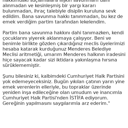
hakkımdaki suçlamalara ilişkin savunmam dahi
alınmadan ve kesinleşmiş bir yargı kararı
bulunmadan, ihraç talebiyle disiplin kuruluna sevk
edildim. Bana savunma hakkı tanınmadan, bu kez de
emek verdiğim partim tarafından lekelendim.
Partim bana savunma hakkını dahi tanımazken, kendi
çocuklarını yiyerek aklanmaya çalışıyor. Beni ve
benimle birlikte gözden çıkardığınız meclis üyelerimizi
hesaba katarak kurduğunuz Menderes Belediye
Meclisi aritmetiği, umarım Menderes halkının iradesini
hiçe sayacak kadar sizi iktidara yakınlaşma hırsına
sürüklememiştir.
Şunu bilesiniz ki, kalbimdeki Cumhuriyet Halk Partisini
yok edemeyeceksiniz. Bugün yıkılan çatının yarın yine
emek verenlerin elleriyle, bu topraklar üzerinde
yeniden inşa edileceğine olan umudum ve inancımla
Cumhuriyet Halk Partisi'nden İSTİFA ediyorum.
Gereğinin yapılmasını saygılarımla arz ederim."