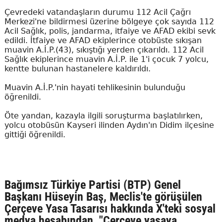
Çevredeki vatandaşların durumu 112 Acil Çağrı
Merkezi'ne bildirmesi üzerine bölgeye çok sayıda 112
Acil Sağlık, polis, jandarma, itfaiye ve AFAD ekibi sevk
edildi. İtfaiye ve AFAD ekiplerince otobüste sıkışan
muavin A.İ.P.(43), sıkıştığı yerden çıkarıldı. 112 Acil
Sağlık ekiplerince muavin A.İ.P. ile 1'i çocuk 7 yolcu,
kentte bulunan hastanelere kaldırıldı.
Muavin A.İ.P.'nin hayati tehlikesinin bulunduğu
öğrenildi.
Öte yandan, kazayla ilgili soruşturma başlatılırken,
yolcu otobüsün Kayseri ilinden Aydın'ın Didim ilçesine
gittiği öğrenildi.
Bağımsız Türkiye Partisi (BTP) Genel
Başkanı Hüseyin Baş, Meclis'te görüşülen
Çerçeve Yasa Tasarısı hakkında X'teki sosyal
medya hesabından, "Çerçeve yasaya,