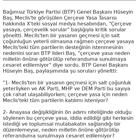
Bağımsız Türkiye Partisi (BTP) Genel Başkanı Hüseyin
Baş, Meclis'te görüşülen Çerçeve Yasa Tasarısı
hakkında X'teki sosyal medya hesabından, "Çerçeve
yasaya, çerçevelik sorular" başlığıyla kritik sorular
yöneltti. Meclis'ten bir yasanın geçmesi için salt
çoğunluğun yeterli olmasına rağmen çerçeve yasaya
Meclis'teki tüm partilerin desteğinin istenmesinin
nedenini soran BTP lideri Baş, "çerçeve yasa neden
milletin önüne götürülüp referanduma sunulmaya
cesaret edilemiyor" diye sordu. BTP Genel Başkanı
Hüseyin Baş, paylaşımında şu soruları yöneltti:
"1- Meclis'ten bir yasanın geçmesi için salt çoğunluk
yeterliyken ve AK Parti, MHP ve DEM Parti bu sayıya
çok rahat ulaşabiliyorken; çerçeve yasa için neden
Meclis'teki tüm partilerin katılımı isteniyor?
2- Anayasa değişikliğinin ön adımı niteliğinde olduğu
söylenen bu çerçeve yasa, iddia edildiği gibi herkesin
istediği ve toplumsal mutabakatın sağlandığı bir
düzenlemeyse, neden milletin önüne götürülüp
referanduma sunulmaya cesaret edilemiyor?