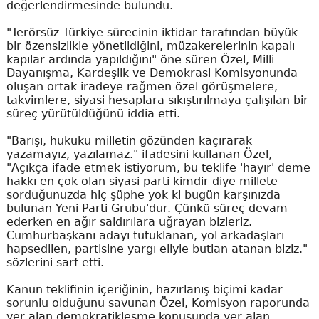
değerlendirmesinde bulundu.
"Terörsüz Türkiye sürecinin iktidar tarafından büyük
bir özensizlikle yönetildiğini, müzakerelerinin kapalı
kapılar ardında yapıldığını" öne süren Özel, Milli
Dayanışma, Kardeşlik ve Demokrasi Komisyonunda
oluşan ortak iradeye rağmen özel görüşmelere,
takvimlere, siyasi hesaplara sıkıştırılmaya çalışılan bir
süreç yürütüldüğünü iddia etti.
"Barışı, hukuku milletin gözünden kaçırarak
yazamayız, yazılamaz." ifadesini kullanan Özel,
"Açıkça ifade etmek istiyorum, bu teklife 'hayır' deme
hakkı en çok olan siyasi parti kimdir diye millete
sorduğunuzda hiç şüphe yok ki bugün karşınızda
bulunan Yeni Parti Grubu'dur. Çünkü süreç devam
ederken en ağır saldırılara uğrayan bizleriz.
Cumhurbaşkanı adayı tutuklanan, yol arkadaşları
hapsedilen, partisine yargı eliyle butlan atanan biziz."
sözlerini sarf etti.
Kanun teklifinin içeriğinin, hazırlanış biçimi kadar
sorunlu olduğunu savunan Özel, Komisyon raporunda
yer alan demokratikleşme konusunda yer alan