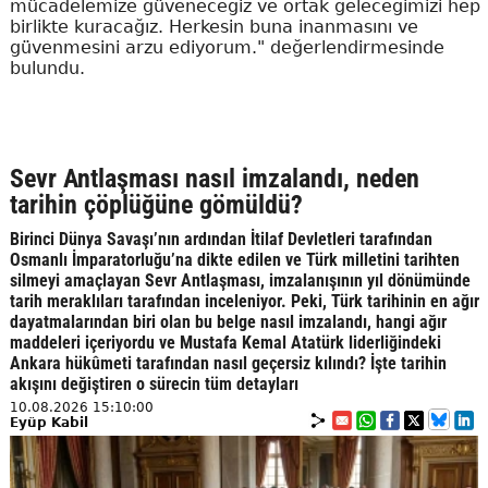
mücadelemize güveneceğiz ve ortak geleceğimizi hep
birlikte kuracağız. Herkesin buna inanmasını ve
güvenmesini arzu ediyorum." değerlendirmesinde
bulundu.
Sevr Antlaşması nasıl imzalandı, neden
tarihin çöplüğüne gömüldü?
Birinci Dünya Savaşı’nın ardından İtilaf Devletleri tarafından
Osmanlı İmparatorluğu’na dikte edilen ve Türk milletini tarihten
silmeyi amaçlayan Sevr Antlaşması, imzalanışının yıl dönümünde
tarih meraklıları tarafından inceleniyor. Peki, Türk tarihinin en ağır
dayatmalarından biri olan bu belge nasıl imzalandı, hangi ağır
maddeleri içeriyordu ve Mustafa Kemal Atatürk liderliğindeki
Ankara hükûmeti tarafından nasıl geçersiz kılındı? İşte tarihin
akışını değiştiren o sürecin tüm detayları
10.08.2026 15:10:00
Eyüp Kabil