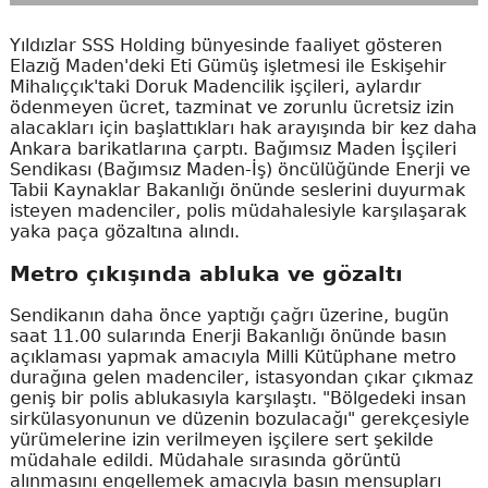
Yıldızlar SSS Holding bünyesinde faaliyet gösteren
Elazığ Maden'deki Eti Gümüş işletmesi ile Eskişehir
Mihalıççık'taki Doruk Madencilik işçileri, aylardır
ödenmeyen ücret, tazminat ve zorunlu ücretsiz izin
alacakları için başlattıkları hak arayışında bir kez daha
Ankara barikatlarına çarptı. Bağımsız Maden İşçileri
Sendikası (Bağımsız Maden-İş) öncülüğünde Enerji ve
Tabii Kaynaklar Bakanlığı önünde seslerini duyurmak
isteyen madenciler, polis müdahalesiyle karşılaşarak
yaka paça gözaltına alındı.
Metro çıkışında abluka ve gözaltı
Sendikanın daha önce yaptığı çağrı üzerine, bugün
saat 11.00 sularında Enerji Bakanlığı önünde basın
açıklaması yapmak amacıyla Milli Kütüphane metro
durağına gelen madenciler, istasyondan çıkar çıkmaz
geniş bir polis ablukasıyla karşılaştı. "Bölgedeki insan
sirkülasyonunun ve düzenin bozulacağı" gerekçesiyle
yürümelerine izin verilmeyen işçilere sert şekilde
müdahale edildi. Müdahale sırasında görüntü
alınmasını engellemek amacıyla basın mensupları