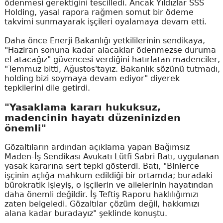
ödenmesi gerektiğini tescilledi. Ancak Yıldızlar SSS
Holding, yasal rapora rağmen somut bir ödeme
takvimi sunmayarak işçileri oyalamaya devam etti.
Daha önce Enerji Bakanlığı yetkililerinin sendikaya,
"Haziran sonuna kadar alacaklar ödenmezse duruma
el atacağız" güvencesi verdiğini hatırlatan madenciler,
"Temmuz bitti, Ağustos'tayız. Bakanlık sözünü tutmadı,
holding bizi soymaya devam ediyor" diyerek
tepkilerini dile getirdi.
"Yasaklama kararı hukuksuz,
madencinin hayatı düzeninizden
önemli"
Gözaltıların ardından açıklama yapan Bağımsız
Maden-İş Sendikası Avukatı Lütfi Sabri Batı, uygulanan
yasak kararına sert tepki gösterdi. Batı, "Binlerce
işçinin açlığa mahkum edildiği bir ortamda; buradaki
bürokratik işleyiş, o işçilerin ve ailelerinin hayatından
daha önemli değildir. İş Teftiş Raporu haklılığımızı
zaten belgeledi. Gözaltılar çözüm değil, hakkımızı
alana kadar buradayız" şeklinde konuştu.