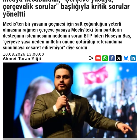
çerçevelik sorular" başlığıyla kritik sorular
yöneltti
Meclis’ten bir yasanın geçmesi için salt çoğunluğun yeterli
olmasına rağmen çerçeve yasaya Meclis'teki tüm partilerin
desteğinin istenmesinin nedenini soran BTP lideri Hüseyin Baş,
"çerçeve yasa neden milletin önüne götürülüp referanduma
sunulmaya cesaret edilemiyor" diye sordu
10.08.2026 13:00:00
Ahmet Turan Yiğit