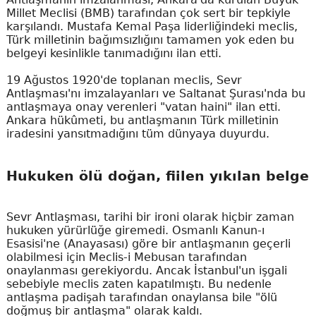
Millet Meclisi (BMB) tarafından çok sert bir tepkiyle
karşılandı. Mustafa Kemal Paşa liderliğindeki meclis,
Türk milletinin bağımsızlığını tamamen yok eden bu
belgeyi kesinlikle tanımadığını ilan etti.
19 Ağustos 1920'de toplanan meclis, Sevr
Antlaşması'nı imzalayanları ve Saltanat Şurası'nda bu
antlaşmaya onay verenleri "vatan haini" ilan etti.
Ankara hükûmeti, bu antlaşmanın Türk milletinin
iradesini yansıtmadığını tüm dünyaya duyurdu.
Hukuken ölü doğan, fiilen yıkılan belge
Sevr Antlaşması, tarihi bir ironi olarak hiçbir zaman
hukuken yürürlüğe giremedi. Osmanlı Kanun-ı
Esasisi'ne (Anayasası) göre bir antlaşmanın geçerli
olabilmesi için Meclis-i Mebusan tarafından
onaylanması gerekiyordu. Ancak İstanbul'un işgali
sebebiyle meclis zaten kapatılmıştı. Bu nedenle
antlaşma padişah tarafından onaylansa bile "ölü
doğmuş bir antlaşma" olarak kaldı.