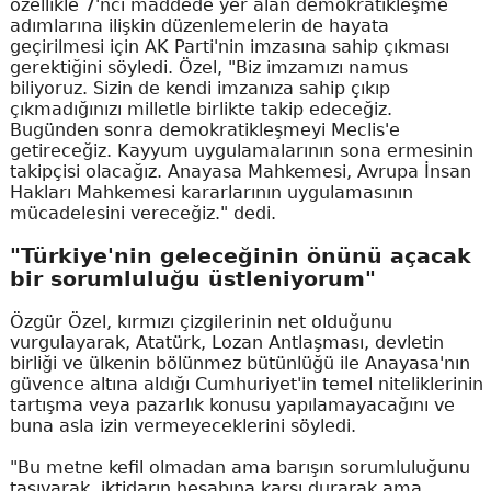
özellikle 7'nci maddede yer alan demokratikleşme
adımlarına ilişkin düzenlemelerin de hayata
geçirilmesi için AK Parti'nin imzasına sahip çıkması
gerektiğini söyledi. Özel, "Biz imzamızı namus
biliyoruz. Sizin de kendi imzanıza sahip çıkıp
çıkmadığınızı milletle birlikte takip edeceğiz.
Bugünden sonra demokratikleşmeyi Meclis'e
getireceğiz. Kayyum uygulamalarının sona ermesinin
takipçisi olacağız. Anayasa Mahkemesi, Avrupa İnsan
Hakları Mahkemesi kararlarının uygulamasının
mücadelesini vereceğiz." dedi.
"Türkiye'nin geleceğinin önünü açacak
bir sorumluluğu üstleniyorum"
Özgür Özel, kırmızı çizgilerinin net olduğunu
vurgulayarak, Atatürk, Lozan Antlaşması, devletin
birliği ve ülkenin bölünmez bütünlüğü ile Anayasa'nın
güvence altına aldığı Cumhuriyet'in temel niteliklerinin
tartışma veya pazarlık konusu yapılamayacağını ve
buna asla izin vermeyeceklerini söyledi.
"Bu metne kefil olmadan ama barışın sorumluluğunu
taşıyarak, iktidarın hesabına karşı durarak ama