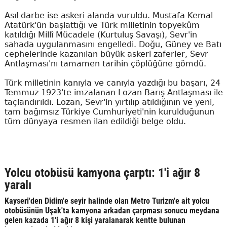
Asıl darbe ise askeri alanda vuruldu. Mustafa Kemal
Atatürk'ün başlattığı ve Türk milletinin topyekûm
katıldığı Millî Mücadele (Kurtuluş Savaşı), Sevr'in
sahada uygulanmasını engelledi. Doğu, Güney ve Batı
cephelerinde kazanılan büyük askeri zaferler, Sevr
Antlaşması'nı tamamen tarihin çöplüğüne gömdü.
Türk milletinin kanıyla ve canıyla yazdığı bu başarı, 24
Temmuz 1923'te imzalanan Lozan Barış Antlaşması ile
taçlandırıldı. Lozan, Sevr'in yırtılıp atıldığının ve yeni,
tam bağımsız Türkiye Cumhuriyeti'nin kurulduğunun
tüm dünyaya resmen ilan edildiği belge oldu.
Yolcu otobüsü kamyona çarptı: 1'i ağır 8
yaralı
Kayseri'den Didim'e seyir halinde olan Metro Turizm'e ait yolcu
otobüsünün Uşak'ta kamyona arkadan çarpması sonucu meydana
gelen kazada 1'i ağır 8 kişi yaralanarak kentte bulunan