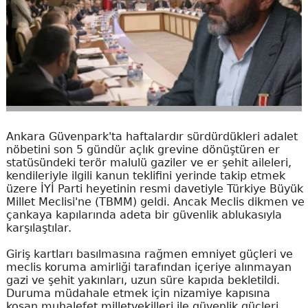
Ankara Güvenpark'ta haftalardır sürdürdükleri adalet
nöbetini son 5 gündür açlık grevine dönüştüren er
statüsündeki terör malulü gaziler ve er şehit aileleri,
kendileriyle ilgili kanun teklifini yerinde takip etmek
üzere İYİ Parti heyetinin resmi davetiyle Türkiye Büyük
Millet Meclisi'ne (TBMM) geldi. Ancak Meclis dikmen ve
çankaya kapılarında adeta bir güvenlik ablukasıyla
karşılaştılar.
Giriş kartları basılmasına rağmen emniyet güçleri ve
meclis koruma amirliği tarafından içeriye alınmayan
gazi ve şehit yakınları, uzun süre kapıda bekletildi.
Duruma müdahale etmek için nizamiye kapısına
koşan muhalefet milletvekilleri ile güvenlik güçleri