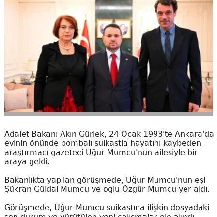
Adalet Bakanı Akın Gürlek, 24 Ocak 1993'te Ankara'da
evinin önünde bombalı suikastla hayatını kaybeden
araştırmacı gazeteci Uğur Mumcu'nun ailesiyle bir
araya geldi.
Bakanlıkta yapılan görüşmede, Uğur Mumcu'nun eşi
Şükran Güldal Mumcu ve oğlu Özgür Mumcu yer aldı.
Görüşmede, Uğur Mumcu suikastına ilişkin dosyadaki
son durum ve yürütülen yeni çalışmalar ele alındı.