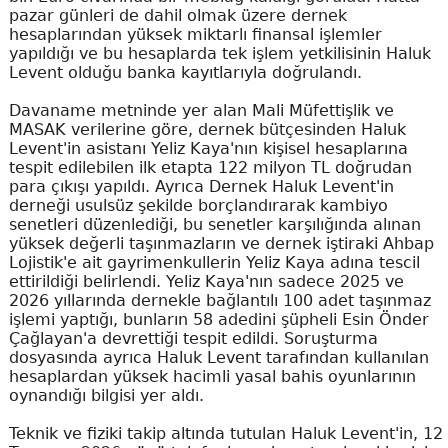
pazar günleri de dahil olmak üzere dernek
hesaplarından yüksek miktarlı finansal işlemler
yapıldığı ve bu hesaplarda tek işlem yetkilisinin Haluk
Levent olduğu banka kayıtlarıyla doğrulandı.
Davaname metninde yer alan Mali Müfettişlik ve
MASAK verilerine göre, dernek bütçesinden Haluk
Levent'in asistanı Yeliz Kaya'nın kişisel hesaplarına
tespit edilebilen ilk etapta 122 milyon TL doğrudan
para çıkışı yapıldı. Ayrıca Dernek Haluk Levent'in
derneği usulsüz şekilde borçlandırarak kambiyo
senetleri düzenlediği, bu senetler karşılığında alınan
yüksek değerli taşınmazların ve dernek iştiraki Ahbap
Lojistik'e ait gayrimenkullerin Yeliz Kaya adına tescil
ettirildiği belirlendi. Yeliz Kaya'nın sadece 2025 ve
2026 yıllarında dernekle bağlantılı 100 adet taşınmaz
işlemi yaptığı, bunların 58 adedini şüpheli Esin Önder
Çağlayan'a devrettiği tespit edildi. Soruşturma
dosyasında ayrıca Haluk Levent tarafından kullanılan
hesaplardan yüksek hacimli yasal bahis oyunlarının
oynandığı bilgisi yer aldı.
Teknik ve fiziki takip altında tutulan Haluk Levent'in, 12