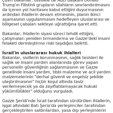
çizen bakanlar, özellikle de ABD Başkanı Donald
Trump'ın Filistinli grupların silahların sınırlandırılmasını
da içeren yol haritasını kabul ettiğini duyurmasının
ardından ihlallerin devam etmesinin, planın ikinci
aşamasının uygulanmasını hedefleyen uluslararası ve
bölgesel çabaları sekteye uğrattığına işaret etti.
Bakanlar, ihlallerin siyasi süreci tehdit ettiğini,
çatışmaları yeniden tırmandırma ve Gazze'deki insani
felaketi derinleştirme riski taşıdığını belirtti.
İsrail'in uluslararası hukuk ihlalleri
Bakanlar, sivillerin korunmasının, sağlık tesisleri ile
sağlık ve insani yardım alanlarında görev yapan
personelin güvenliğinin sağlanmasının ve Gazze
genelinde insani yardım, tıbbi malzeme ve acil yardım
malzemelerinin "derhal güvenli ve engelsiz şekilde
ulaştırılmasının" hiçbir koşul altında taviz
verilemeyecek ya da zayıflatılamayacak hukuki
yükümlülükler" olduğunu vurguladı.
Gazze Şeridi'nde İsrail tarafından sürdürülen ihlallerin,
işgal altındaki Batı Şeria'da yerleşimciler tarafından
gerçekleştirilen saldırılardan, yasa dışı yerleşimlerin