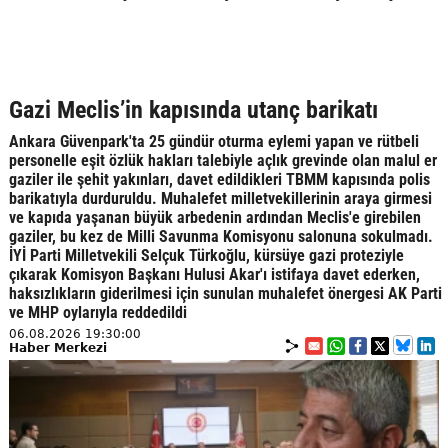
Gazi Meclis’in kapısında utanç barikatı
Ankara Güvenpark'ta 25 gündür oturma eylemi yapan ve rütbeli
personelle eşit özlük hakları talebiyle açlık grevinde olan malul er
gaziler ile şehit yakınları, davet edildikleri TBMM kapısında polis
barikatıyla durduruldu. Muhalefet milletvekillerinin araya girmesi
ve kapıda yaşanan büyük arbedenin ardından Meclis'e girebilen
gaziler, bu kez de Milli Savunma Komisyonu salonuna sokulmadı.
İYİ Parti Milletvekili Selçuk Türkoğlu, kürsüye gazi proteziyle
çıkarak Komisyon Başkanı Hulusi Akar'ı istifaya davet ederken,
haksızlıkların giderilmesi için sunulan muhalefet önergesi AK Parti
ve MHP oylarıyla reddedildi
06.08.2026 19:30:00
Haber Merkezi