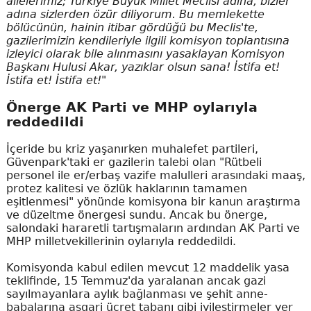
ailelerimiz; Türkiye Büyük Millet Meclisi adına, bizler
adına sizlerden özür diliyorum. Bu memlekette
bölücünün, hainin itibar gördüğü bu Meclis'te,
gazilerimizin kendileriyle ilgili komisyon toplantısına
izleyici olarak bile alınmasını yasaklayan Komisyon
Başkanı Hulusi Akar, yazıklar olsun sana! İstifa et!
İstifa et! İstifa et!"
Önerge AK Parti ve MHP oylarıyla
reddedildi
İçeride bu kriz yaşanırken muhalefet partileri,
Güvenpark'taki er gazilerin talebi olan "Rütbeli
personel ile er/erbaş vazife malulleri arasındaki maaş,
protez kalitesi ve özlük haklarının tamamen
eşitlenmesi" yönünde komisyona bir kanun araştırma
ve düzeltme önergesi sundu. Ancak bu önerge,
salondaki hararetli tartışmaların ardından AK Parti ve
MHP milletvekillerinin oylarıyla reddedildi.
Komisyonda kabul edilen mevcut 12 maddelik yasa
teklifinde, 15 Temmuz'da yaralanan ancak gazi
sayılmayanlara aylık bağlanması ve şehit anne-
babalarına asgari ücret tabanı gibi iyileştirmeler yer