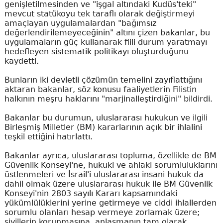
genişletilmesinden ve "işgal altındaki Kudüs'teki"
mevcut statükoyu tek taraflı olarak değiştirmeyi
amaçlayan uygulamalardan "bağımsız
değerlendirilemeyeceğinin" altını çizen bakanlar, bu
uygulamaların güç kullanarak fiili durum yaratmayı
hedefleyen sistematik politikayı oluşturduğunu
kaydetti.
Bunların iki devletli çözümün temelini zayıflattığını
aktaran bakanlar, söz konusu faaliyetlerin Filistin
halkının meşru haklarını "marjinalleştirdiğini" bildirdi.
Bakanlar bu durumun, uluslararası hukukun ve ilgili
Birleşmiş Milletler (BM) kararlarının açık bir ihlalini
teşkil ettiğini hatırlattı.
Bakanlar ayrıca, uluslararası topluma, özellikle de BM
Güvenlik Konseyi'ne, hukuki ve ahlaki sorumluluklarını
üstlenmeleri ve İsrail'i uluslararası insani hukuk da
dahil olmak üzere uluslararası hukuk ile BM Güvenlik
Konseyi'nin 2803 sayılı Kararı kapsamındaki
yükümlülüklerini yerine getirmeye ve ciddi ihlallerden
sorumlu olanları hesap vermeye zorlamak üzere;
sivillerin korunmasına, anlaşmanın tam olarak