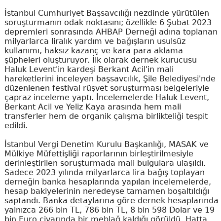
İstanbul Cumhuriyet Başsavcılığı nezdinde yürütülen
soruşturmanın odak noktasını; özellikle 6 Şubat 2023
depremleri sonrasında AHBAP Derneği adına toplanan
milyarlarca liralık yardım ve bağışların usulsüz
kullanımı, haksız kazanç ve kara para aklama
şüpheleri oluşturuyor. İlk olarak dernek kurucusu
Haluk Levent'in kardeşi Berkant Acil'in mali
hareketlerini inceleyen başsavcılık, Şile Belediyesi'nde
düzenlenen festival rüşvet soruşturması belgeleriyle
çapraz inceleme yaptı. İncelemelerde Haluk Levent,
Berkant Acil ve Yeliz Kaya arasında hem mali
transferler hem de organik çalışma birlikteliği tespit
edildi.
İstanbul Vergi Denetim Kurulu Başkanlığı, MASAK ve
Mülkiye Müfettişliği raporlarının birleştirilmesiyle
derinleştirilen soruşturmada mali bulgulara ulaşıldı.
Sadece 2023 yılında milyarlarca lira bağış toplayan
derneğin banka hesaplarında yapılan incelemelerde,
hesap bakiyelerinin neredeyse tamamen boşaltıldığı
saptandı. Banka detaylarına göre dernek hesaplarında
yalnızca 266 bin TL, 786 bin TL, 8 bin 598 Dolar ve 19
bin Euro civarında bir meblağ kaldığı görüldü. Hatta