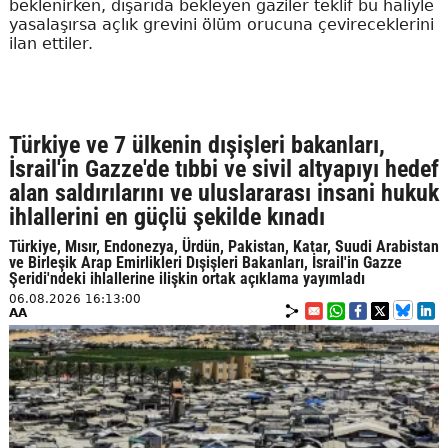
beklenirken, dışarıda bekleyen gaziler teklif bu haliyle
yasalaşırsa açlık grevini ölüm orucuna çevireceklerini
ilan ettiler.
Türkiye ve 7 ülkenin dışişleri bakanları,
İsrail'in Gazze'de tıbbi ve sivil altyapıyı hedef
alan saldırılarını ve uluslararası insani hukuk
ihlallerini en güçlü şekilde kınadı
Türkiye, Mısır, Endonezya, Ürdün, Pakistan, Katar, Suudi Arabistan
ve Birleşik Arap Emirlikleri Dışişleri Bakanları, İsrail'in Gazze
Şeridi'ndeki ihlallerine ilişkin ortak açıklama yayımladı
06.08.2026 16:13:00
AA