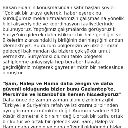
Bakan Fidan'ın konuşmasından satır başları şöyle:
"Çok sık bir araya gelerek, haberleşerek bu
kurduğumuz mekanizmalarımızın çalışmasına yönelik
bilgi alışverişinde ve koordinasyon faaliyetlerinde
bulunuyoruz. Yaptığımız çalışmalarda görüyoruz ki
Suriye'nin giderek daha istikrarlı bir hale geldiğini ve
ülkelerimiz arasındaki iş birliğinin derinleştiğini andan
izlemekteyiz. Bu durum bölgemizin ve ülkelerimizin
geleceği bakımından da bizlere çok şükür umut
vermekte. Suriye'deki olumlu tablo bölgesel
sahiplenme anlayışıyla hep beraber hayata
geçirdiğimiz müşterek gayretlerimizin bir neticesinde
olmuştur.
"Şam, Halep ve Hama daha zengin ve daha
güvenli olduğunda bizler bunu Gaziantep'te,
Mersin'de ve İstanbul'da hemen hissediyoruz"
Daha önce de zaman zaman altını çizdiğimiz gibi
Türkiye ile Suriye'nin refah ve istikrarını birbirinden
ayrı görmemiz mümkün değil. Aramıza sadece 900
küsür kilometrelik bir sınır değil, ortak bir tarih, ortak
bir kültür ve ortak bir gelecek var. Şam, Halep ve
Hama daha zengin ve daha güvenli olduğunda bizler