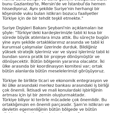
bunu Gaziantep'te, Mersin'de ve İstanbul'da hemen
hissediyoruz. Aynı şekilde Suriye'nin herhangi bir
köşesinde vuku bulan istikrarı bozucu faaliyetler
Türkiye için de bir tehdit teşkil etmekte."
Suriye Dışişleri Bakanı Şeybani'nin açıklamaları ise
şöyle: "Türkiye'deki kardeşlerimizle tabii ki kısa bir
sürede büyük atılımlara imza attık. Bu süreçte bugün
yine aynı şekilde ortaklıklarımız arasında ve tabii ki
kurumsal çalışmalar üzerinde durduk. Bildiğiniz
yüksek stratejik işlerimiz var ve siyasi işlerimiz tabii ki
bundan sonra pratik bir projeye dönüşmüştür ve
dönüşecektir. Bütün bölgenin yararına olacaktır. İki
ülke arasında bir koordinasyon komitesi var; ortak
bütün alanlarda bütün meselelerimizi görüşüyoruz.
Türkiye ile birlikte ticari ve ekonomik entegrasyon ve
iki ülke arasındaki merkez bankası arasındaki iş birliği
çok önemli. İktisadi ve mali konulardaki işbirliğinin
artması için iyi bir zemin oluşturmaktadır.
Türkiye biliyor ki terörle mücadele çok önemlidir. Bu
ortaklığımızın en önemli parçasıdır. Şam'ın istikrarı ve
devletin egemenliğinin bütün bölgede ve bütün