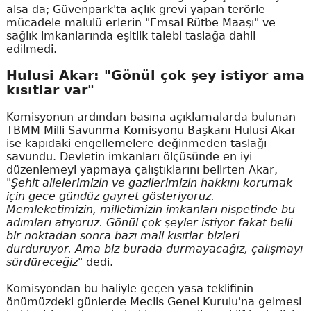
alsa da; Güvenpark'ta açlık grevi yapan terörle
mücadele malulü erlerin "Emsal Rütbe Maaşı" ve
sağlık imkanlarında eşitlik talebi taslağa dahil
edilmedi.
Hulusi Akar: "Gönül çok şey istiyor ama
kısıtlar var"
Komisyonun ardından basına açıklamalarda bulunan
TBMM Milli Savunma Komisyonu Başkanı Hulusi Akar
ise kapıdaki engellemelere değinmeden taslağı
savundu. Devletin imkanları ölçüsünde en iyi
düzenlemeyi yapmaya çalıştıklarını belirten Akar,
"Şehit ailelerimizin ve gazilerimizin hakkını korumak
için gece gündüz gayret gösteriyoruz.
Memleketimizin, milletimizin imkanları nispetinde bu
adımları atıyoruz. Gönül çok şeyler istiyor fakat belli
bir noktadan sonra bazı mali kısıtlar bizleri
durduruyor. Ama biz burada durmayacağız, çalışmayı
sürdüreceğiz"
dedi.
Komisyondan bu haliyle geçen yasa teklifinin
önümüzdeki günlerde Meclis Genel Kurulu'na gelmesi