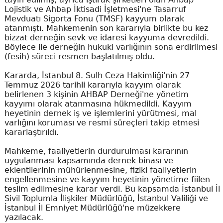
Lojistik ve Ahbap İktisadi İşletmesi'ne Tasarruf
Mevduatı Sigorta Fonu (TMSF) kayyum olarak
atanmıştı. Mahkemenin son kararıyla birlikte bu kez
bizzat derneğin sevk ve idaresi kayyuma devredildi.
Böylece ile derneğin hukuki varlığının sona erdirilmesi
(fesih) süreci resmen başlatılmış oldu.
Kararda, İstanbul 8. Sulh Ceza Hakimliği'nin 27
Temmuz 2026 tarihli kararıyla kayyım olarak
belirlenen 3 kişinin AHBAP Derneği'ne yönetim
kayyımı olarak atanmasına hükmedildi. Kayyım
heyetinin dernek iş ve işlemlerini yürütmesi, mal
varlığını koruması ve resmi süreçleri takip etmesi
kararlaştırıldı.
Mahkeme, faaliyetlerin durdurulması kararının
uygulanması kapsamında dernek binası ve
eklentilerinin mühürlenmesine, fiziki faaliyetlerin
engellenmesine ve kayyım heyetinin yönetime fiilen
teslim edilmesine karar verdi. Bu kapsamda İstanbul İl
Sivil Toplumla İlişkiler Müdürlüğü, İstanbul Valiliği ve
İstanbul İl Emniyet Müdürlüğü'ne müzekkere
yazılacak.