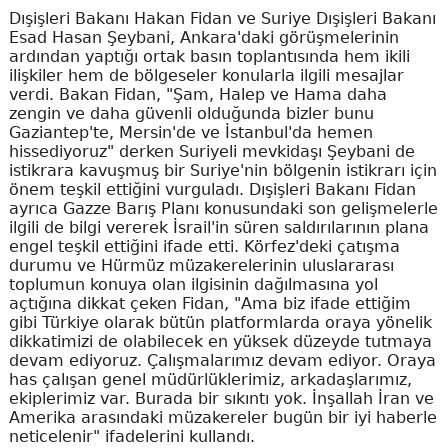
Dışişleri Bakanı Hakan Fidan ve Suriye Dışişleri Bakanı
Esad Hasan Şeybani, Ankara'daki görüşmelerinin
ardından yaptığı ortak basın toplantısında hem ikili
ilişkiler hem de bölgeseler konularla ilgili mesajlar
verdi. Bakan Fidan, "Şam, Halep ve Hama daha
zengin ve daha güvenli olduğunda bizler bunu
Gaziantep'te, Mersin'de ve İstanbul'da hemen
hissediyoruz" derken Suriyeli mevkidaşı Şeybani de
istikrara kavuşmuş bir Suriye'nin bölgenin istikrarı için
önem teşkil ettiğini vurguladı. Dışişleri Bakanı Fidan
ayrıca Gazze Barış Planı konusundaki son gelişmelerle
ilgili de bilgi vererek İsrail'in süren saldırılarının plana
engel teşkil ettiğini ifade etti. Körfez'deki çatışma
durumu ve Hürmüz müzakerelerinin uluslararası
toplumun konuya olan ilgisinin dağılmasına yol
açtığına dikkat çeken Fidan, "Ama biz ifade ettiğim
gibi Türkiye olarak bütün platformlarda oraya yönelik
dikkatimizi de olabilecek en yüksek düzeyde tutmaya
devam ediyoruz. Çalışmalarımız devam ediyor. Oraya
has çalışan genel müdürlüklerimiz, arkadaşlarımız,
ekiplerimiz var. Burada bir sıkıntı yok. İnşallah İran ve
Amerika arasındaki müzakereler bugün bir iyi haberle
neticelenir" ifadelerini kullandı.