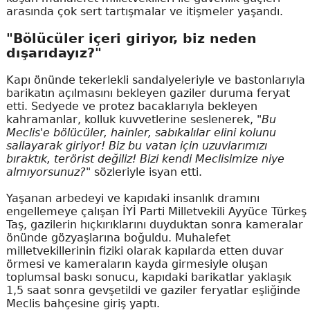
arasında çok sert tartışmalar ve itişmeler yaşandı.
"Bölücüler içeri giriyor, biz neden
dışarıdayız?"
Kapı önünde tekerlekli sandalyeleriyle ve bastonlarıyla
barikatın açılmasını bekleyen gaziler duruma feryat
etti. Sedyede ve protez bacaklarıyla bekleyen
kahramanlar, kolluk kuvvetlerine seslenerek,
"Bu
Meclis'e bölücüler, hainler, sabıkalılar elini kolunu
sallayarak giriyor! Biz bu vatan için uzuvlarımızı
bıraktık, terörist değiliz! Bizi kendi Meclisimize niye
almıyorsunuz?"
sözleriyle isyan etti.
Yaşanan arbedeyi ve kapıdaki insanlık dramını
engellemeye çalışan İYİ Parti Milletvekili Ayyüce Türkeş
Taş, gazilerin hıçkırıklarını duyduktan sonra kameralar
önünde gözyaşlarına boğuldu. Muhalefet
milletvekillerinin fiziki olarak kapılarda etten duvar
örmesi ve kameraların kayda girmesiyle oluşan
toplumsal baskı sonucu, kapıdaki barikatlar yaklaşık
1,5 saat sonra gevşetildi ve gaziler feryatlar eşliğinde
Meclis bahçesine giriş yaptı.