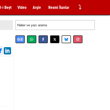
⤵
l-i Beyt
Video
Arşiv
Resmi İlanlar