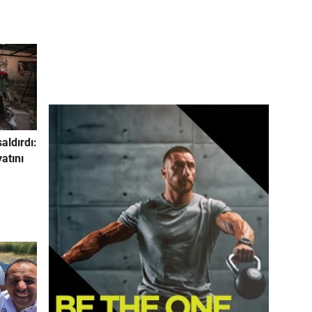
saldırdı:
yatını