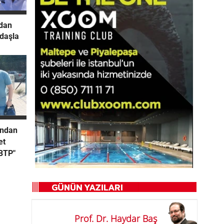
ndan
ndaşla
’ndan
et
BTP"
Prof. Dr. Haydar Baş