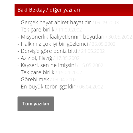
Baki Bektaş / diğer yazıları
- Gerçek hayat ahiret hayatıdır
/ 09.09.2003
- Tek çare birlik
/ 11.09.2002
- Misyonerlik faaliyetlerinin boyutları
/ 30.05.2002
- Halkımız çok iyi bir gözlemci
/ 25.05.2002
- Derviş'e göre deniz bitti
/ 24.05.2002
- Aziz ol, Elazığ
/ 17.05.2002
- Kayseri, sen ne imişsin!
/ 15.05.2002
- Tek çare birlik
/ 15.04.2002
- Görebilmek
/ 08.04.2002
- En büyük terör işgaldir
/ 06.04.2002