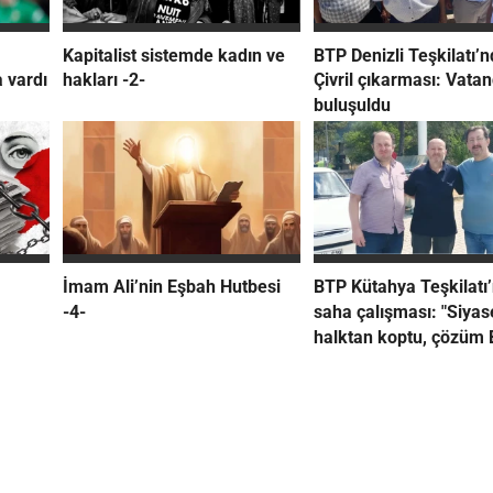
Kapitalist sistemde kadın ve
BTP Denizli Teşkilatı’
 vardı
hakları -2-
Çivril çıkarması: Vata
buluşuldu
İmam Ali’nin Eşbah Hutbesi
BTP Kütahya Teşkilatı
-4-
saha çalışması: "Siyas
halktan koptu, çözüm 