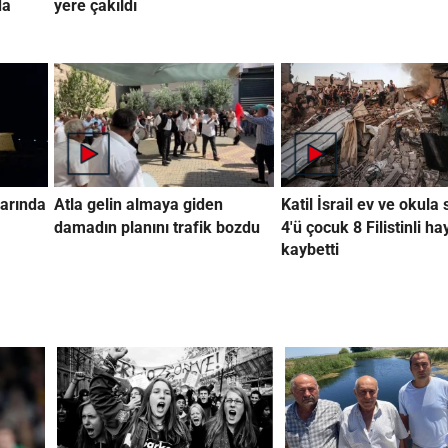
da
yere çakıldı
arında
Atla gelin almaya giden
Katil İsrail ev ve okula 
damadın planını trafik bozdu
4'ü çocuk 8 Filistinli ha
kaybetti