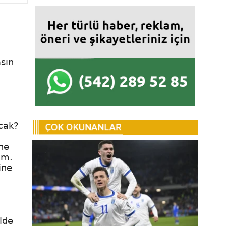
asın
cak?
ne
ım.
ine
lde