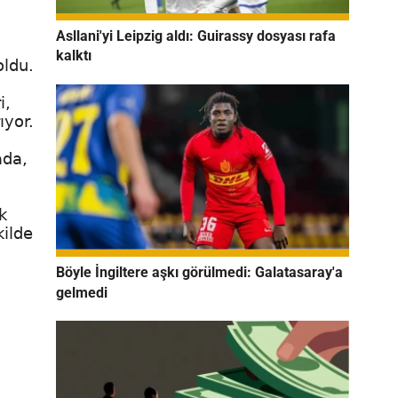
Asllani'yi Leipzig aldı: Guirassy dosyası rafa
kalktı
oldu.
i,
ıyor.
ada,
k
kilde
Böyle İngiltere aşkı görülmedi: Galatasaray'a
gelmedi