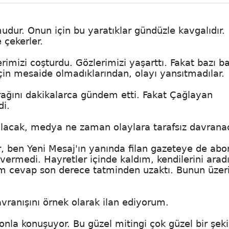
udur. Onun için bu yaratıklar gündüzle kavgalıdır.
 çekerler.
imizi coşturdu. Gözlerimizi yaşarttı. Fakat bazı b
için mesaide olmadıklarından, olayı yansıtmadılar.
ağını dakikalarca gündem etti. Fakat Çağlayan
i.
olacak, medya ne zaman olaylara tarafsız davrana
r, ben Yeni Mesaj'ın yanında filan gazeteye de abo
vermedi. Hayretler içinde kaldım, kendilerini arad
ım cevap son derece tatminden uzaktı. Bunun üzer
vranışını örnek olarak ilan ediyorum.
onla konuşuyor. Bu güzel mitingi çok güzel bir şeki