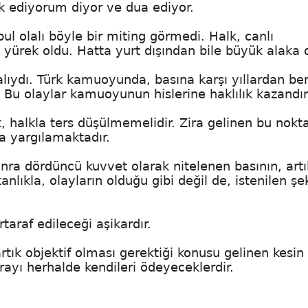
ik ediyorum diyor ve dua ediyor.
l olalı böyle bir miting görmedi. Halk, canlı
 yürek oldu. Hatta yurt dışından bile büyük alaka 
ıydı. Türk kamuoyunda, basına karşı yıllardan ber
 Bu olaylar kamuoyunun hislerine haklılık kazandır
k, halkla ters düşülmemelidir. Zira gelinen bu nokt
a yargılamaktadır.
ra dördüncü kuvvet olarak nitelenen basının, artı
anlıkla, olayların olduğu gibi değil de, istenilen şe
taraf edileceği aşikardır.
tık objektif olması gerektiği konusu gelinen kesin
rayı herhalde kendileri ödeyeceklerdir.