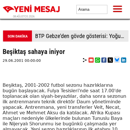
08 AĞUSTOS 2026
BTP Gebze'den gövde gösterisi: Yoğun katılımla yeni üyeler rozetlerini taktı
Beşiktaş sahaya iniyor
29.06.2001 00:00:00
Beşiktaş, 2001-2002 futbol sezonu hazırlıklarına
bugün başlayacak. Fulya Tesisleri'nde saat 17.00'de
toplanacak olan siyah-beyazlılar, daha sonra sezonun
ilk antrenmanını teknik direktör Daum yönetiminde
yapacak. Antrenmana, yeni transferler Veit, Necat,
Ahmet ve Mehmet Aksu da katılacak. Afrika Kupası
maçları nedeniyle ülkelerinde bulunan Tunuslu Baya
ile Nijeryalı Shorunmu ise bugünkü çalışmada yer
almayacak. Yeni sezon hazırlıklarının ilk etabını 10