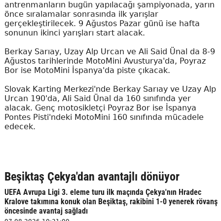
antrenmanların bugün yapılacağı şampiyonada, yarın
önce sıralamalar sonrasında ilk yarışlar
gerçekleştirilecek. 9 Ağustos Pazar günü ise hafta
sonunun ikinci yarışları start alacak.
Berkay Sarıay, Uzay Alp Urcan ve Ali Said Ünal da 8-9
Ağustos tarihlerinde MotoMini Avusturya'da, Poyraz
Bor ise MotoMini İspanya'da piste çıkacak.
Slovak Karting Merkezi'nde Berkay Sarıay ve Uzay Alp
Urcan 190'da, Ali Said Ünal da 160 sınıfında yer
alacak. Genç motosikletçi Poyraz Bor ise İspanya
Pontes Pisti'ndeki MotoMini 160 sınıfında mücadele
edecek.
Beşiktaş Çekya'dan avantajlı dönüyor
UEFA Avrupa Ligi 3. eleme turu ilk maçında Çekya'nın Hradec
Kralove takımına konuk olan Beşiktaş, rakibini 1-0 yenerek rövanş
öncesinde avantaj sağladı