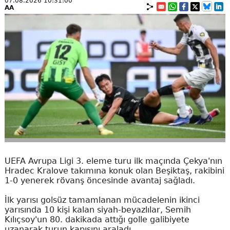
07.08.2026 10:31:00
AA
UEFA Avrupa Ligi 3. eleme turu ilk maçında Çekya'nın
Hradec Kralove takımına konuk olan Beşiktaş, rakibini
1-0 yenerek rövanş öncesinde avantaj sağladı.
İlk yarısı golsüz tamamlanan mücadelenin ikinci
yarısında 10 kişi kalan siyah-beyazlılar, Semih
Kılıçsoy'un 80. dakikada attığı golle galibiyete
uzanarak turun kapısını araladı.