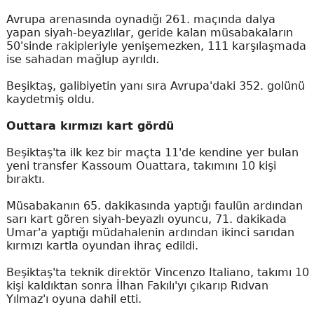
Avrupa arenasında oynadığı 261. maçında dalya
yapan siyah-beyazlılar, geride kalan müsabakaların
50'sinde rakipleriyle yenişemezken, 111 karşılaşmada
ise sahadan mağlup ayrıldı.
Beşiktaş, galibiyetin yanı sıra Avrupa'daki 352. golünü
kaydetmiş oldu.
Outtara kırmızı kart gördü
Beşiktaş'ta ilk kez bir maçta 11'de kendine yer bulan
yeni transfer Kassoum Ouattara, takımını 10 kişi
bıraktı.
Müsabakanın 65. dakikasında yaptığı faulün ardından
sarı kart gören siyah-beyazlı oyuncu, 71. dakikada
Umar'a yaptığı müdahalenin ardından ikinci sarıdan
kırmızı kartla oyundan ihraç edildi.
Beşiktaş'ta teknik direktör Vincenzo Italiano, takımı 10
kişi kaldıktan sonra İlhan Fakılı'yı çıkarıp Rıdvan
Yılmaz'ı oyuna dahil etti.