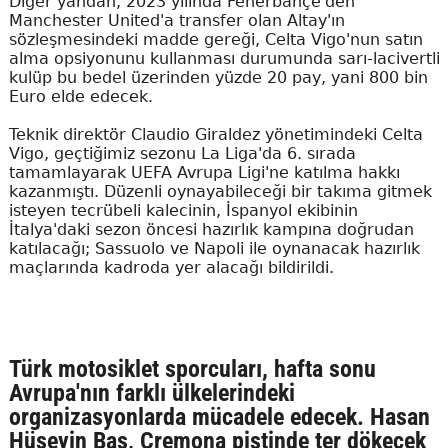
Diğer yandan, 2023 yılında Fenerbahçe'den
Manchester United'a transfer olan Altay'ın
sözleşmesindeki madde gereği, Celta Vigo'nun satın
alma opsiyonunu kullanması durumunda sarı-lacivertli
kulüp bu bedel üzerinden yüzde 20 pay, yani 800 bin
Euro elde edecek.
Teknik direktör Claudio Giraldez yönetimindeki Celta
Vigo, geçtiğimiz sezonu La Liga'da 6. sırada
tamamlayarak UEFA Avrupa Ligi'ne katılma hakkı
kazanmıştı. Düzenli oynayabileceği bir takıma gitmek
isteyen tecrübeli kalecinin, İspanyol ekibinin
İtalya'daki sezon öncesi hazırlık kampına doğrudan
katılacağı; Sassuolo ve Napoli ile oynanacak hazırlık
maçlarında kadroda yer alacağı bildirildi.
Türk motosiklet sporcuları, hafta sonu
Avrupa'nın farklı ülkelerindeki
organizasyonlarda mücadele edecek. Hasan
Hüseyin Baş, Cremona pistinde ter dökecek