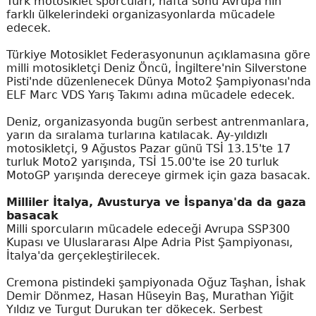
Türk motosiklet sporcuları, hafta sonu Avrupa'nın
farklı ülkelerindeki organizasyonlarda mücadele
edecek.
Türkiye Motosiklet Federasyonunun açıklamasına göre
milli motosikletçi Deniz Öncü, İngiltere'nin Silverstone
Pisti'nde düzenlenecek Dünya Moto2 Şampiyonası'nda
ELF Marc VDS Yarış Takımı adına mücadele edecek.
Deniz, organizasyonda bugün serbest antrenmanlara,
yarın da sıralama turlarına katılacak. Ay-yıldızlı
motosikletçi, 9 Ağustos Pazar günü TSİ 13.15'te 17
turluk Moto2 yarışında, TSİ 15.00'te ise 20 turluk
MotoGP yarışında dereceye girmek için gaza basacak.
Milliler İtalya, Avusturya ve İspanya'da da gaza
basacak
Milli sporcuların mücadele edeceği Avrupa SSP300
Kupası ve Uluslararası Alpe Adria Pist Şampiyonası,
İtalya'da gerçekleştirilecek.
Cremona pistindeki şampiyonada Oğuz Taşhan, İshak
Demir Dönmez, Hasan Hüseyin Baş, Murathan Yiğit
Yıldız ve Turgut Durukan ter dökecek. Serbest