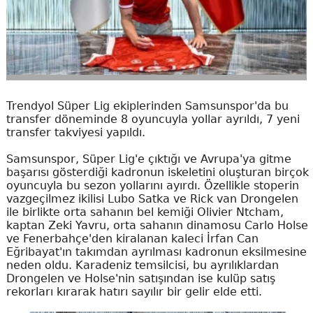
Trendyol Süper Lig ekiplerinden Samsunspor'da bu
transfer döneminde 8 oyuncuyla yollar ayrıldı, 7 yeni
transfer takviyesi yapıldı.
Samsunspor, Süper Lig'e çıktığı ve Avrupa'ya gitme
başarısı gösterdiği kadronun iskeletini oluşturan birçok
oyuncuyla bu sezon yollarını ayırdı. Özellikle stoperin
vazgeçilmez ikilisi Lubo Satka ve Rick van Drongelen
ile birlikte orta sahanın bel kemiği Olivier Ntcham,
kaptan Zeki Yavru, orta sahanın dinamosu Carlo Holse
ve Fenerbahçe'den kiralanan kaleci İrfan Can
Eğribayat'ın takımdan ayrılması kadronun eksilmesine
neden oldu. Karadeniz temsilcisi, bu ayrılıklardan
Drongelen ve Holse'nin satışından ise kulüp satış
rekorları kırarak hatırı sayılır bir gelir elde etti.