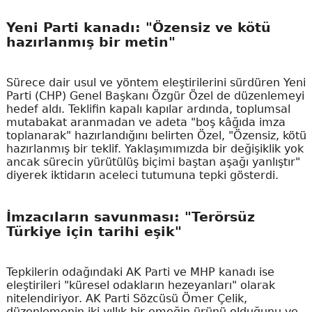
Yeni Parti kanadı: "Özensiz ve kötü
hazırlanmış bir metin"
Sürece dair usul ve yöntem eleştirilerini sürdüren Yeni
Parti (CHP) Genel Başkanı Özgür Özel de düzenlemeyi
hedef aldı. Teklifin kapalı kapılar ardında, toplumsal
mutabakat aranmadan ve adeta "boş kâğıda imza
toplanarak" hazırlandığını belirten Özel, "Özensiz, kötü
hazırlanmış bir teklif. Yaklaşımımızda bir değişiklik yok
ancak sürecin yürütülüş biçimi baştan aşağı yanlıştır"
diyerek iktidarın aceleci tutumuna tepki gösterdi.
İmzacıların savunması: "Terörsüz
Türkiye için tarihi eşik"
Tepkilerin odağındaki AK Parti ve MHP kanadı ise
eleştirileri "küresel odakların hezeyanları" olarak
nitelendiriyor. AK Parti Sözcüsü Ömer Çelik,
düzenlemenin iki yıllık bir emeğin ürünü olduğunu ve