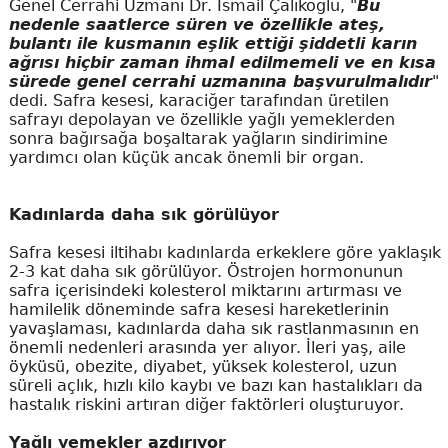
Genel Cerrahi Uzmanı Dr. İsmail Çalıkoğlu, "
Bu
nedenle saatlerce süren ve özellikle ateş,
bulantı ile kusmanın eşlik ettiği şiddetli karın
ağrısı hiçbir zaman ihmal edilmemeli ve en kısa
sürede genel cerrahi uzmanına başvurulmalıdır
"
dedi. Safra kesesi, karaciğer tarafından üretilen
safrayı depolayan ve özellikle yağlı yemeklerden
sonra bağırsağa boşaltarak yağların sindirimine
yardımcı olan küçük ancak önemli bir organ.
Kadınlarda daha sık görülüyor
Safra kesesi iltihabı kadınlarda erkeklere göre yaklaşık
2-3 kat daha sık görülüyor. Östrojen hormonunun
safra içerisindeki kolesterol miktarını artırması ve
hamilelik döneminde safra kesesi hareketlerinin
yavaşlaması, kadınlarda daha sık rastlanmasının en
önemli nedenleri arasında yer alıyor. İleri yaş, aile
öyküsü, obezite, diyabet, yüksek kolesterol, uzun
süreli açlık, hızlı kilo kaybı ve bazı kan hastalıkları da
hastalık riskini artıran diğer faktörleri oluşturuyor.
Yağlı yemekler azdırıyor