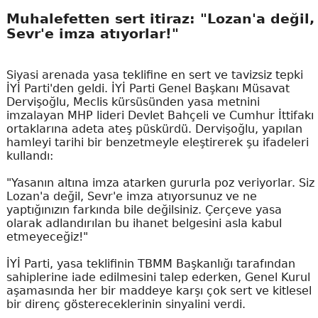
Muhalefetten sert itiraz: "Lozan'a değil,
Sevr'e imza atıyorlar!"
Siyasi arenada yasa teklifine en sert ve tavizsiz tepki
İYİ Parti'den geldi. İYİ Parti Genel Başkanı Müsavat
Dervişoğlu, Meclis kürsüsünden yasa metnini
imzalayan MHP lideri Devlet Bahçeli ve Cumhur İttifakı
ortaklarına adeta ateş püskürdü. Dervişoğlu, yapılan
hamleyi tarihi bir benzetmeyle eleştirerek şu ifadeleri
kullandı:
"Yasanın altına imza atarken gururla poz veriyorlar. Siz
Lozan'a değil, Sevr'e imza atıyorsunuz ve ne
yaptığınızın farkında bile değilsiniz. Çerçeve yasa
olarak adlandırılan bu ihanet belgesini asla kabul
etmeyeceğiz!"
İYİ Parti, yasa teklifinin TBMM Başkanlığı tarafından
sahiplerine iade edilmesini talep ederken, Genel Kurul
aşamasında her bir maddeye karşı çok sert ve kitlesel
bir direnç göstereceklerinin sinyalini verdi.