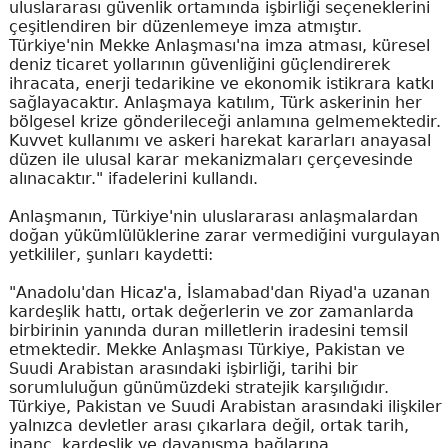
uluslararası güvenlik ortamında işbirliği seçeneklerini
çeşitlendiren bir düzenlemeye imza atmıştır.
Türkiye'nin Mekke Anlaşması'na imza atması, küresel
deniz ticaret yollarının güvenliğini güçlendirerek
ihracata, enerji tedarikine ve ekonomik istikrara katkı
sağlayacaktır. Anlaşmaya katılım, Türk askerinin her
bölgesel krize gönderileceği anlamına gelmemektedir.
Kuvvet kullanımı ve askeri harekat kararları anayasal
düzen ile ulusal karar mekanizmaları çerçevesinde
alınacaktır." ifadelerini kullandı.
Anlaşmanın, Türkiye'nin uluslararası anlaşmalardan
doğan yükümlülüklerine zarar vermediğini vurgulayan
yetkililer, şunları kaydetti:
"Anadolu'dan Hicaz'a, İslamabad'dan Riyad'a uzanan
kardeşlik hattı, ortak değerlerin ve zor zamanlarda
birbirinin yanında duran milletlerin iradesini temsil
etmektedir. Mekke Anlaşması Türkiye, Pakistan ve
Suudi Arabistan arasındaki işbirliği, tarihi bir
sorumluluğun günümüzdeki stratejik karşılığıdır.
Türkiye, Pakistan ve Suudi Arabistan arasındaki ilişkiler
yalnızca devletler arası çıkarlara değil, ortak tarih,
inanç, kardeşlik ve dayanışma bağlarına