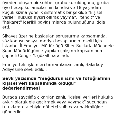
üyeden oluşan bir sohbet grubu kurulduğunu, gruba
üye hesap kullanıcılarının kendisi ve 18 yaşından
küçük kızına yönelik sistematik bir şekilde "kişisel
verileri hukuka aykırı olarak yayma", "tehdit" ve
"hakaret" içerikli paylaşımlarda bulunduğunu iddia
etti.
Şikayet üzerine başlatılan soruşturma kapsamında,
söz konusu sosyal medya hesaplarının tespiti için
İstanbul İl Emniyet Müdürlüğü Siber Suçlarla Mücadele
Şube Müdürlüğünce yapılan çalışma kapsamında
şüpheli Cengiz Y. gözaltına alındı.
Emniyetteki işlemleri tamamlanan zanlı, Bakırköy
Adliyesine sevk edildi.
Sevk yazısında "mağdurun ismi ve fotoğrafının
kişisel veri kapsamında olduğu"
değerlendirmesi
Burada savcılığa çıkarılan zanlı, "kişisel verileri hukuka
aykırı olarak ele geçirmek veya yaymak" suçundan
tutuklama talebiyle nöbetçi sulh ceza hakimliğine
gönderildi.