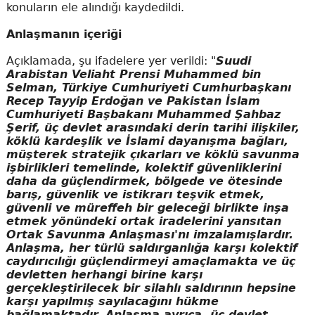
konuların ele alındığı kaydedildi.
Anlaşmanın içeriği
Açıklamada, şu ifadelere yer verildi: "
Suudi
Arabistan Veliaht Prensi Muhammed bin
Selman, Türkiye Cumhuriyeti Cumhurbaşkanı
Recep Tayyip Erdoğan ve Pakistan İslam
Cumhuriyeti Başbakanı Muhammed Şahbaz
Şerif, üç devlet arasındaki derin tarihi ilişkiler,
köklü kardeşlik ve İslami dayanışma bağları,
müşterek stratejik çıkarları ve köklü savunma
işbirlikleri temelinde, kolektif güvenliklerini
daha da güçlendirmek, bölgede ve ötesinde
barış, güvenlik ve istikrarı teşvik etmek,
güvenli ve müreffeh bir geleceği birlikte inşa
etmek yönündeki ortak iradelerini yansıtan
Ortak Savunma Anlaşması'nı imzalamışlardır.
Anlaşma, her türlü saldırganlığa karşı kolektif
caydırıcılığı güçlendirmeyi amaçlamakta ve üç
devletten herhangi birine karşı
gerçekleştirilecek bir silahlı saldırının hepsine
karşı yapılmış sayılacağını hükme
bağlamaktadır. Anlaşma ayrıca, üç devlet