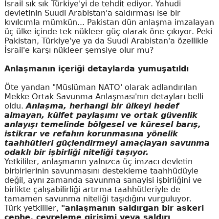
İsrail sık sık Türkiye'yi de tehdit ediyor. Yahudi
devletinin Suudi Arabistan'a saldırması ise bir
kıvılcımla mümkün... Pakistan dün anlaşma imzalayan
üç ülke içinde tek nükleer güç olarak öne çıkıyor. Peki
Pakistan, Türkiye'ye ya da Suudi Arabistan'a özellikle
İsrail'e karşı nükleer şemsiye olur mu?
Anlaşmanın içeriği detaylarda yumuşatıldı
Öte yandan "Müslüman NATO' olarak adlandırılan
Mekke Ortak Savunma Anlaşması'nın detayları belli
oldu.
Anlaşma, herhangi bir ülkeyi hedef
almayan, külfet paylaşımı ve ortak güvenlik
anlayışı temelinde bölgesel ve küresel barış,
istikrar ve refahın korunmasına yönelik
taahhütleri güçlendirmeyi amaçlayan savunma
odaklı bir işbirliği niteliği taşıyor.
Yetkililer, anlaşmanın yalnızca üç imzacı devletin
birbirlerinin savunmasını destekleme taahhüdüyle
değil, aynı zamanda savunma sanayisi işbirliğini ve
birlikte çalışabilirliği artırma taahhütleriyle de
tamamen savunma niteliği taşıdığını vurguluyor.
Türk yetkililer,
"anlaşmanın saldırgan bir askeri
cephe, çevreleme girişimi veya saldırı