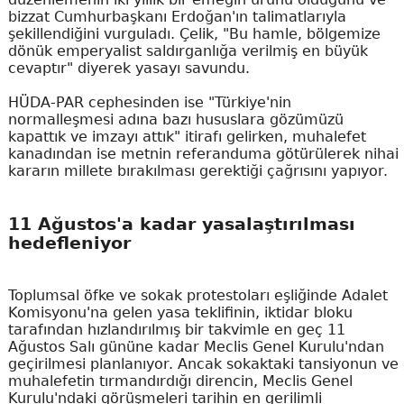
bizzat Cumhurbaşkanı Erdoğan'ın talimatlarıyla
şekillendiğini vurguladı. Çelik, "Bu hamle, bölgemize
dönük emperyalist saldırganlığa verilmiş en büyük
cevaptır" diyerek yasayı savundu.
HÜDA-PAR cephesinden ise "Türkiye'nin
normalleşmesi adına bazı hususlara gözümüzü
kapattık ve imzayı attık" itirafı gelirken, muhalefet
kanadından ise metnin referanduma götürülerek nihai
kararın millete bırakılması gerektiği çağrısını yapıyor.
11 Ağustos'a kadar yasalaştırılması
hedefleniyor
Toplumsal öfke ve sokak protestoları eşliğinde Adalet
Komisyonu'na gelen yasa teklifinin, iktidar bloku
tarafından hızlandırılmış bir takvimle en geç 11
Ağustos Salı gününe kadar Meclis Genel Kurulu'ndan
geçirilmesi planlanıyor. Ancak sokaktaki tansiyonun ve
muhalefetin tırmandırdığı direncin, Meclis Genel
Kurulu'ndaki görüşmeleri tarihin en gerilimli