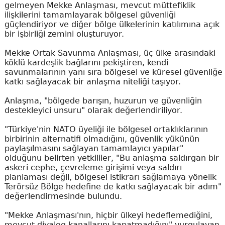
gelmeyen Mekke Anlaşması, mevcut müttefiklik
ilişkilerini tamamlayarak bölgesel güvenliği
güçlendiriyor ve diğer bölge ülkelerinin katılımına açık
bir işbirliği zemini oluşturuyor.
Mekke Ortak Savunma Anlaşması, üç ülke arasındaki
köklü kardeşlik bağlarını pekiştiren, kendi
savunmalarının yanı sıra bölgesel ve küresel güvenliğe
katkı sağlayacak bir anlaşma niteliği taşıyor.
Anlaşma, "bölgede barışın, huzurun ve güvenliğin
destekleyici unsuru" olarak değerlendiriliyor.
"Türkiye'nin NATO üyeliği ile bölgesel ortaklıklarının
birbirinin alternatifi olmadığını, güvenlik yükünün
paylaşılmasını sağlayan tamamlayıcı yapılar"
olduğunu belirten yetkililer, "Bu anlaşma saldırgan bir
askeri cephe, çevreleme girişimi veya saldırı
planlaması değil, bölgesel istikrarı sağlamaya yönelik
Terörsüz Bölge hedefine de katkı sağlayacak bir adım"
değerlendirmesinde bulundu.
"Mekke Anlaşması'nın, hiçbir ülkeyi hedeflemediğini,
mevcut diyalog kanallarını kapatmadığını" vurgulayan