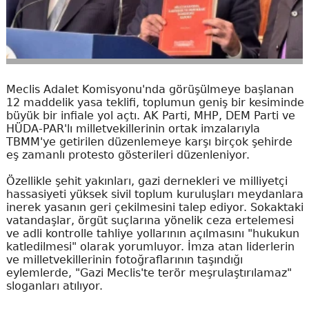
Meclis Adalet Komisyonu'nda görüşülmeye başlanan
12 maddelik yasa teklifi, toplumun geniş bir kesiminde
büyük bir infiale yol açtı. AK Parti, MHP, DEM Parti ve
HÜDA-PAR'lı milletvekillerinin ortak imzalarıyla
TBMM'ye getirilen düzenlemeye karşı birçok şehirde
eş zamanlı protesto gösterileri düzenleniyor.
Özellikle şehit yakınları, gazi dernekleri ve milliyetçi
hassasiyeti yüksek sivil toplum kuruluşları meydanlara
inerek yasanın geri çekilmesini talep ediyor. Sokaktaki
vatandaşlar, örgüt suçlarına yönelik ceza ertelemesi
ve adli kontrolle tahliye yollarının açılmasını "hukukun
katledilmesi" olarak yorumluyor. İmza atan liderlerin
ve milletvekillerinin fotoğraflarının taşındığı
eylemlerde, "Gazi Meclis'te terör meşrulaştırılamaz"
sloganları atılıyor.