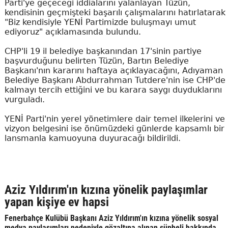
Parti'ye geçeceği iddialarını yalanlayan Tüzün,
kendisinin geçmişteki başarılı çalışmalarını hatırlatarak
"Biz kendisiyle YENİ Partimizde buluşmayı umut
ediyoruz" açıklamasında bulundu.
CHP'li 19 il belediye başkanından 17'sinin partiye
başvurduğunu belirten Tüzün, Bartın Belediye
Başkanı'nın kararını haftaya açıklayacağını, Adıyaman
Belediye Başkanı Abdurrahman Tutdere'nin ise CHP'de
kalmayı tercih ettiğini ve bu karara saygı duyduklarını
vurguladı.
YENİ Parti'nin yerel yönetimlere dair temel ilkelerini ve
vizyon belgesini ise önümüzdeki günlerde kapsamlı bir
lansmanla kamuoyuna duyuracağı bildirildi.
Aziz Yıldırım'ın kızına yönelik paylaşımlar
yapan kişiye ev hapsi
Fenerbahçe Kulübü Başkanı Aziz Yıldırım'ın kızına yönelik sosyal
medya paylaşımları nedeniyle gözaltına alınan şüpheli hakkında