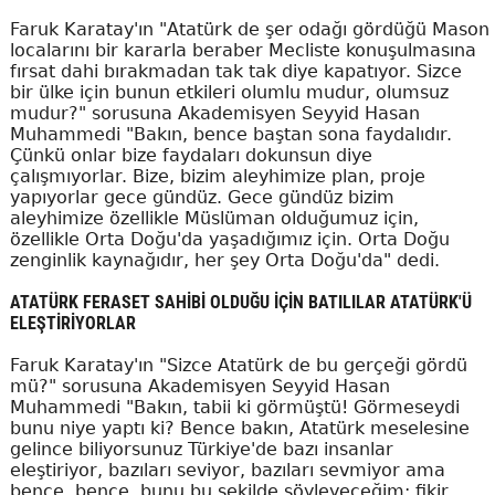
Faruk Karatay'ın "Atatürk de şer odağı gördüğü Mason
localarını bir kararla beraber Mecliste konuşulmasına
fırsat dahi bırakmadan tak tak diye kapatıyor. Sizce
bir ülke için bunun etkileri olumlu mudur, olumsuz
mudur?" sorusuna Akademisyen Seyyid Hasan
Muhammedi "Bakın, bence baştan sona faydalıdır.
Çünkü onlar bize faydaları dokunsun diye
çalışmıyorlar. Bize, bizim aleyhimize plan, proje
yapıyorlar gece gündüz. Gece gündüz bizim
aleyhimize özellikle Müslüman olduğumuz için,
özellikle Orta Doğu'da yaşadığımız için. Orta Doğu
zenginlik kaynağıdır, her şey Orta Doğu'da" dedi.
ATATÜRK FERASET SAHİBİ OLDUĞU İÇİN BATILILAR ATATÜRK'Ü
ELEŞTİRİYORLAR
Faruk Karatay'ın "Sizce Atatürk de bu gerçeği gördü
mü?" sorusuna Akademisyen Seyyid Hasan
Muhammedi "Bakın, tabii ki görmüştü! Görmeseydi
bunu niye yaptı ki? Bence bakın, Atatürk meselesine
gelince biliyorsunuz Türkiye'de bazı insanlar
eleştiriyor, bazıları seviyor, bazıları sevmiyor ama
bence, bence, bunu bu şekilde söyleyeceğim; fikir