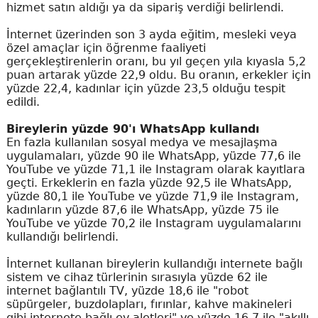
hizmet satın aldığı ya da sipariş verdiği belirlendi.
İnternet üzerinden son 3 ayda eğitim, mesleki veya
özel amaçlar için öğrenme faaliyeti
gerçekleştirenlerin oranı, bu yıl geçen yıla kıyasla 5,2
puan artarak yüzde 22,9 oldu. Bu oranın, erkekler için
yüzde 22,4, kadınlar için yüzde 23,5 olduğu tespit
edildi.
Bireylerin yüzde 90'ı WhatsApp kullandı
En fazla kullanılan sosyal medya ve mesajlaşma
uygulamaları, yüzde 90 ile WhatsApp, yüzde 77,6 ile
YouTube ve yüzde 71,1 ile Instagram olarak kayıtlara
geçti. Erkeklerin en fazla yüzde 92,5 ile WhatsApp,
yüzde 80,1 ile YouTube ve yüzde 71,9 ile Instagram,
kadınların yüzde 87,6 ile WhatsApp, yüzde 75 ile
YouTube ve yüzde 70,2 ile Instagram uygulamalarını
kullandığı belirlendi.
İnternet kullanan bireylerin kullandığı internete bağlı
sistem ve cihaz türlerinin sırasıyla yüzde 62 ile
internet bağlantılı TV, yüzde 18,6 ile "robot
süpürgeler, buzdolapları, fırınlar, kahve makineleri
gibi internete bağlı ev aletleri" ve yüzde 16,7 ile "akıllı