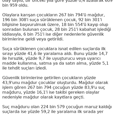
olay sayısı, bir önceki yıla göre yüzde 0,4 azalarak 609
bin 959 oldu.
Olaylara karışan çocukların 267 bin 794'ü mağdur,
196 bin 308'i suça sürüklenen çocuk, 92 bin 301'i
bilgisine başvurulmak üzere, 18 bin 554'ü kayıp olup
sonradan bulunan çocuk, 28 bin 251'i kabahat işlediği
iddiasıyla, 6 bin 751'i ise diğer nedenlerle güvenlik
birimlerine geldi veya getirildi.
Suça sürüklenen çocuklara isnat edilen suçlarda ilk
sırayı yüzde 41,6 ile yaralama aldı. Bunu yüzde 14,7
ile hırsızlık, yüzde 9,7 ile uyuşturucu veya uyarıcı
madde kullanma, satma ya da satın alma, yüzde 5,1
ile tehdit suçları izledi.
Güvenlik birimlerine getirilen çocukların yüzde
43,9'unu mağdur çocuklar oluşturdu. Mağdur olarak
işlem gören 267 bin 794 çocuğun yüzde 83,9'u suç
mağduru, yüzde 16,1'i ise takibi gereken olaylar
nedeniyle mağdur olarak kayıtlara geçti.
Suç mağduru olan 224 bin 579 çocuğun maruz kaldığı
suçlarda ise yüzde 59,2 ile yaralama ilk sırada yer