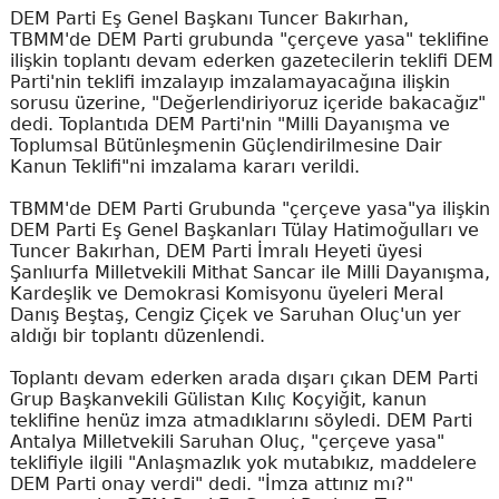
DEM Parti Eş Genel Başkanı Tuncer Bakırhan,
TBMM'de DEM Parti grubunda "çerçeve yasa" teklifine
ilişkin toplantı devam ederken gazetecilerin teklifi DEM
Parti'nin teklifi imzalayıp imzalamayacağına ilişkin
sorusu üzerine, "Değerlendiriyoruz içeride bakacağız"
dedi. Toplantıda DEM Parti'nin "Milli Dayanışma ve
Toplumsal Bütünleşmenin Güçlendirilmesine Dair
Kanun Teklifi"ni imzalama kararı verildi.
TBMM'de DEM Parti Grubunda "çerçeve yasa"ya ilişkin
DEM Parti Eş Genel Başkanları Tülay Hatimoğulları ve
Tuncer Bakırhan, DEM Parti İmralı Heyeti üyesi
Şanlıurfa Milletvekili Mithat Sancar ile Milli Dayanışma,
Kardeşlik ve Demokrasi Komisyonu üyeleri Meral
Danış Beştaş, Cengiz Çiçek ve Saruhan Oluç'un yer
aldığı bir toplantı düzenlendi.
Toplantı devam ederken arada dışarı çıkan DEM Parti
Grup Başkanvekili Gülistan Kılıç Koçyiğit, kanun
teklifine henüz imza atmadıklarını söyledi. DEM Parti
Antalya Milletvekili Saruhan Oluç, "çerçeve yasa"
teklifiyle ilgili "Anlaşmazlık yok mutabıkız, maddelere
DEM Parti onay verdi" dedi. "İmza attınız mı?"