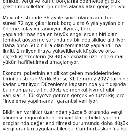
birlikte, vergi ve kamu borçlarını ödemekte güçlük
çeken mükellefler için nefes alacak alan genişletiliyor.
Mevcut sistemde 36 ay ile sınırlı olan azami tecil
süresi 72 aya çıkarılarak borçlulara 6 yıla yayılan bir
ödeme kolaylığı tanınıyor. Ayrıca, borç
yapılandırmasında en büyük engellerden biri olan
teminat gösterme şartında da bir değişikliğe gidiliyor.
Daha önce 50 bin lira olan teminatsız yapılandırma
limiti, 1 milyon liraya yükseltilerek küçük ve orta
ölçekli işletmelerin (KOBİ) ve esnafın üzerindeki mali
yükün hafifletilmesi amaçlanıyor.
Ekonomi paketinin en dikkat çeken maddelerinden
birini oluşturan Varlık Barışı, 31 Temmuz 2027 tarihine
kadar uzatılıyor. Düzenleme kapsamında yurt dışında
bulunan para, altın, döviz ve menkul kıymet gibi
varlıklarını Türkiye'ye getiren gerçek ve tüzel kişilere
"inceleme yapılmama" garantisi veriliyor.
Bildirilen varlıklar üzerinden yüzde 5 oranında vergi
alınması öngörülürken, bu varlıkların belirli yatırım
araçlarında değerlendirilmesi durumunda daha düşük
vergi oranları uygulanabilecek. Cumhurbaşkanı'na ise