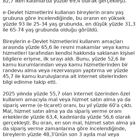
82,7 iken kadınlarda yüzde 69,4 olarak gerçekleşti.
e-Devlet hizmetlerini kullanan bireylerin oranı yaş
grubuna göre incelendiğinde, bu oranın en yüksek
yüzde 93 ile 25-34 yaş grubunda, en düşük yüzde 31,3
ile 65-74 yaş grubunda olduğu görüldü.
Bireylerin e-Devlet hizmetlerini kullanım amaçları
arasında yüzde 65,6 ile resmi makamlar veya kamu
hizmetleri tarafından kendisi hakkında saklanan kişisel
bilgilere erişme, ilk sırayı aldı. Bunu, yüzde 52,6 ile
kamu kurumlarından veya kamu hizmetlerinden bir
randevu alma veya rezervasyon yaptırma ve yüzde
45,7 ile kamu kuruluşlarına ait internet sitelerinden
bilgi edinme takip etti.
2025 yılında yüzde 55,7 olan internet üzerinden özel
kullanım amacıyla mal veya hizmet satın alma ya da
sipariş verme (e-ticaret) oranı, bu yıl yüzde 60'a çıktı.
Mal, hizmet satın alma ya da sipariş verme oranı
erkeklerde yüzde 63,4, kadınlarda yüzde 56,6 olarak
gerçekleşti. Bu oran, en son mal, hizmet satın alma ya
da sipariş verme zamanlarına göre incelendiğinde,
bireylerin yüzde 48,3'ünün son 3 ayda mal veya