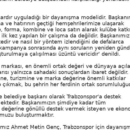
ardır uyguladığı bir dayanışma modelidir. Başkanı
ına ve hatırının geçtiği hemşehrilerimize ulaşarak
, forma, kombine ve loca satın alarak kulübe katk
lk kez yapılan bir çalışma da değildir. Başkanımız
dir ve nasıl bir yöntem izlendiğini de defalarca
 kampanya sonrasında aynı soruların yeniden gü
turulmaya çalışılması üzüntü vericidir' denildi.
 markası, en önemli ortak değeri ve dünyaya açıl
rısı yalnızca sahadaki sonuçlardan ibaret değildir.
ne, turizmine ve marka değerine önemli katkılar
 çıkmak, bu şehrin her ferdinin ortak sorumluluğu
e belediye başkanı olarak Trabzonspor'a destek
ektedir. Başkanımızın şimdiye kadar tüm
k değerine gönüllü destek vermek isteyen ve ekon
umuzu buluşturmaktır.
nımız Ahmet Metin Genç, Trabzonspor için dayanış