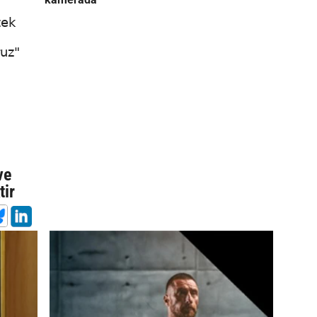
tek
uz"
ve
tir