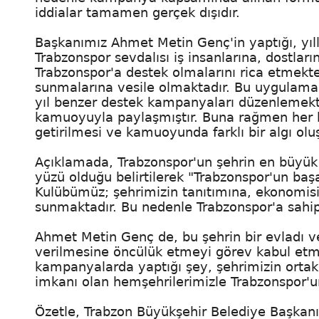
iddialar tamamen gerçek dışıdır.
Başkanımız Ahmet Metin Genç'in yaptığı, yıll
Trabzonspor sevdalısı iş insanlarına, dostlar
Trabzonspor'a destek olmalarını rica etmekte
sunmalarına vesile olmaktadır. Bu uygulama i
yıl benzer destek kampanyaları düzenlemekte
kamuoyuyla paylaşmıştır. Buna rağmen her
getirilmesi ve kamuoyunda farklı bir algı oluş
Açıklamada, Trabzonspor'un şehrin en büyük
yüzü olduğu belirtilerek "Trabzonspor'un başa
Kulübümüz; şehrimizin tanıtımına, ekonomisi
sunmaktadır. Bu nedenle Trabzonspor'a sahip
Ahmet Metin Genç de, bu şehrin bir evladı v
verilmesine öncülük etmeyi görev kabul etm
kampanyalarda yaptığı şey, şehrimizin orta
imkanı olan hemşehrilerimizle Trabzonspor'
Özetle, Trabzon Büyükşehir Belediye Başka