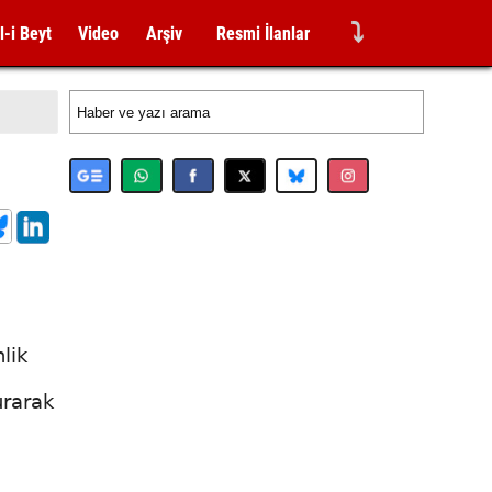
⤵
l-i Beyt
Video
Arşiv
Resmi İlanlar
lik
a
urarak