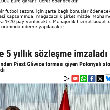
000 Euro garanti ücret ödenecektir.
 futbol sezonu için şarta bağlı bonuslar ödenecekt
şmesi kapsamında, mağazacılık şirketimizde 'Moham
a %20 pay verilecektir. Menajerlik hizmet bedeli o
 oranında ödeme yapılacaktır.
e 5 yıllık sözleşme imzaladı
nden Piast Gliwice forması giyen Polonyalı st
adı