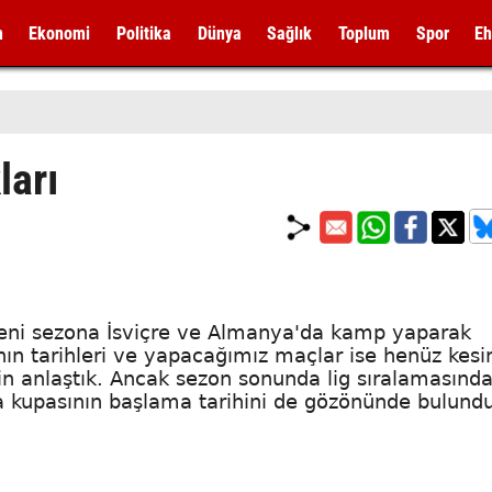
m
Ekonomi
Politika
Dünya
Sağlık
Toplum
Spor
Eh
ları
, yeni sezona İsviçre ve Almanya'da kamp yaparak
ının tarihleri ve yapacağımız maçlar ise henüz kesin
çin anlaştık. Ancak sezon sonunda lig sıralamasınd
a kupasının başlama tarihini de gözönünde bulund