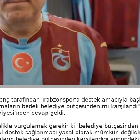
nç tarafından Trabzonspor'a destek amacıyla başl
aların bedeli belediye bütçesinden mi karşılandı'
diyesi'nden cevap geldi.
likle vurgulamak gerekir ki; belediye bütçesinden
di destek sağlanması yasal olarak mümkün değildi
rın belediye bütçesinden karşılandığı yönündeki