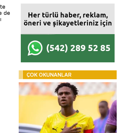
Öte
e de
ı