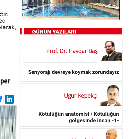
ir.
ed
larak,
Prof. Dr. Haydar Baş
Senyorajı devreye koymak zorundayız
oper
Uğur Kepekçi
Kötülüğün anatomisi / Kötülüğün
gölgesinde insan -1-