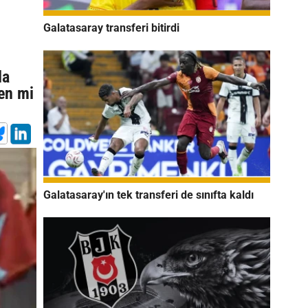
Galatasaray transferi bitirdi
la
en mi
Galatasaray'ın tek transferi de sınıfta kaldı