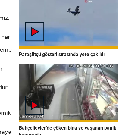
mız,
ı
 her
ndeme
Paraşütçü gösteri sırasında yere çakıldı
an
dur.
omik
Bahçelievler’de çöken bina ve yaşanan panik
maya
kamerada