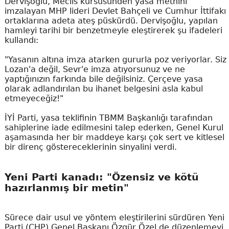
Dervişoğlu, Meclis kürsüsünden yasa metnini
imzalayan MHP lideri Devlet Bahçeli ve Cumhur İttifakı
ortaklarına adeta ateş püskürdü. Dervişoğlu, yapılan
hamleyi tarihi bir benzetmeyle eleştirerek şu ifadeleri
kullandı:
"Yasanın altına imza atarken gururla poz veriyorlar. Siz
Lozan'a değil, Sevr'e imza atıyorsunuz ve ne
yaptığınızın farkında bile değilsiniz. Çerçeve yasa
olarak adlandırılan bu ihanet belgesini asla kabul
etmeyeceğiz!"
İYİ Parti, yasa teklifinin TBMM Başkanlığı tarafından
sahiplerine iade edilmesini talep ederken, Genel Kurul
aşamasında her bir maddeye karşı çok sert ve kitlesel
bir direnç göstereceklerinin sinyalini verdi.
Yeni Parti kanadı: "Özensiz ve kötü
hazırlanmış bir metin"
Sürece dair usul ve yöntem eleştirilerini sürdüren Yeni
Parti (CHP) Genel Başkanı Özgür Özel de düzenlemeyi