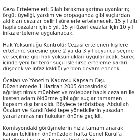
Ceza Ertelemeleri: Silah bırakma şartına uyanların;
örgüt üyeliği, yardım ve propaganda gibi suçlardan
aldıkları cezalar belirli sürelerle ertelenecek. 15 yıl altı
hapis cezaları için 5 yıl, 15 yıl üzeri cezalar için 10 yıl
infaz erteleme uygulanacak.
Hak Yoksunluğu Kontrolü: Cezası ertelenen kişilere
erteleme süresine göre 2 ya da 3 yıl boyunca seçme
ve seçilme gibi hak yoksunlukları uygulanacak. Süreç
içinde yeni bir terör suçu işlenirse erteleme kararı
düşecek ve infaz kaldığı yerden devam edecek.
Öcalan ve Yönetim Kadrosu Kapsam Dışı:
Düzenlemede 1 Haziran 2005 öncesindeki
ağırlaştırılmış müebbet ve müebbet hapis cezaları ile
kasten adam öldürme gibi ağır suçlar tamamen
kapsam dışı bırakıldı. Böylece teröristbaşı Abdullah
Öcalan ve Kandil'deki tepe yöneticilerin yasadan
yararlanmasının hukuken önüne geçildi.
Komisyondaki görüşmelerin hızla tamamlanarak
kanun teklifinin önümüzdeki hafta Genel Kurul'a
indirilmesi ve yasalaşması bekleniyor.