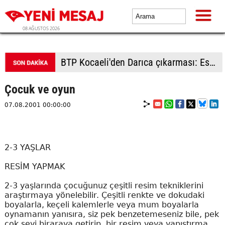
08 AĞUSTOS 2026
BTP Kocaeli'den Darıca çıkarması: Esnaf ve derneklerden yoğun ilgi
Çocuk ve oyun
07.08.2001 00:00:00
2-3 YAŞLAR
RESİM YAPMAK
2-3 yaşlarında çocuğunuz çeşitli resim tekniklerini
araştırmaya yönelebilir. Çeşitli renkte ve dokudaki
boyalarla, keçeli kalemlerle veya mum boyalarla
oynamanın yanısıra, siz pek benzetemeseniz bile, pek
çok şeyi biraraya getirip, bir resim veya yapıştırma