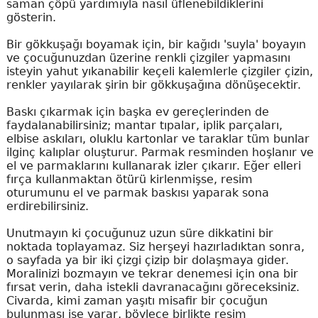
saman çöpü yardımıyla nasıl üflenebildiklerini
gösterin.
Bir gökkuşağı boyamak için, bir kağıdı 'suyla' boyayın
ve çocuğunuzdan üzerine renkli çizgiler yapmasını
isteyin yahut yıkanabilir keçeli kalemlerle çizgiler çizin,
renkler yayılarak şirin bir gökkuşağına dönüşecektir.
Baskı çıkarmak için başka ev gereçlerinden de
faydalanabilirsiniz; mantar tıpalar, iplik parçaları,
elbise askıları, oluklu kartonlar ve taraklar tüm bunlar
ilginç kalıplar oluşturur. Parmak resminden hoşlanır ve
el ve parmaklarını kullanarak izler çıkarır. Eğer elleri
fırça kullanmaktan ötürü kirlenmişse, resim
oturumunu el ve parmak baskısı yaparak sona
erdirebilirsiniz.
Unutmayın ki çocuğunuz uzun süre dikkatini bir
noktada toplayamaz. Siz herşeyi hazırladıktan sonra,
o sayfada ya bir iki çizgi çizip bir dolaşmaya gider.
Moralinizi bozmayın ve tekrar denemesi için ona bir
fırsat verin, daha istekli davranacağını göreceksiniz.
Civarda, kimi zaman yaşıtı misafir bir çocuğun
bulunması işe yarar, böylece birlikte resim