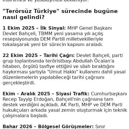
"Terörsüz Türkiye" sürecinde bugüne
nasıl gelindi?
1 Ekim 2025 – İlk Sinyal:
MHP Genel Başkanı
Devlet Bahçeli, TBMM yeni yasama yılı açılış
resepsiyonunda DEM Partili milletvekilleriyle
tokalaşarak yeni bir sürecin kapısını araladı.
22 Ekim 2025 – Tarihi Çağrı:
Devlet Bahçeli, parti
grup toplantısında teröristbaşı Abdullah Öcalan'a
hitaben, örgütü tasfiye ettiğini ve silah bıraktığını
haykırması şartıyla "Umut Hakkı" kullanımı dahil yasal
düzenlemelerin yapılabileceği tarihi çağrısını
gerçekleştirdi.
Ekim - Aralık 2025 – Siyasi Trafik:
Cumhurbaşkanı
Recep Tayyip Erdoğan, Bahçeli'nin çağrısına tam
destek verdiğini açıkladı. AK Parti, MHP ve DEM Parti
hukukçuları arkada yasal zemin oluşturmak için teknik
çalışmalara başladı.
Bahar 2026 – Bölgesel Görüşmeler:
Sınır