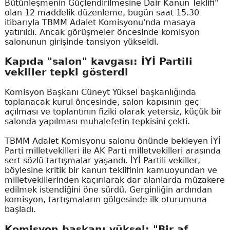
Bütünleşmenin Güçlendirilmesine Dair Kanun Teklifi"
olan 12 maddelik düzenleme, bugün saat 15.30
itibarıyla TBMM Adalet Komisyonu'nda masaya
yatırıldı. Ancak görüşmeler öncesinde komisyon
salonunun girişinde tansiyon yükseldi.
Kapıda "salon" kavgası: İYİ Partili
vekiller tepki gösterdi
Komisyon Başkanı Cüneyt Yüksel başkanlığında
toplanacak kurul öncesinde, salon kapısının geç
açılması ve toplantının fiziki olarak yetersiz, küçük bir
salonda yapılması muhalefetin tepkisini çekti.
TBMM Adalet Komisyonu salonu önünde bekleyen İYİ
Parti milletvekilleri ile AK Parti milletvekilleri arasında
sert sözlü tartışmalar yaşandı. İYİ Partili vekiller,
böylesine kritik bir kanun teklifinin kamuoyundan ve
milletvekillerinden kaçırılarak dar alanlarda müzakere
edilmek istendiğini öne sürdü. Gerginliğin ardından
komisyon, tartışmaların gölgesinde ilk oturumuna
başladı.
Komisyon başkanı yüksel: "Bir af