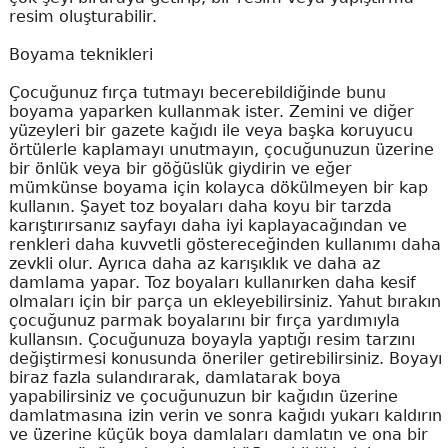
resim oluşturabilir.
Boyama teknikleri
Çocuğunuz fırça tutmayı becerebildiğinde bunu
boyama yaparken kullanmak ister. Zemini ve diğer
yüzeyleri bir gazete kağıdı ile veya başka koruyucu
örtülerle kaplamayı unutmayın, çocuğunuzun üzerine
bir önlük veya bir göğüslük giydirin ve eğer
mümkünse boyama için kolayca dökülmeyen bir kap
kullanın. Şayet toz boyaları daha koyu bir tarzda
karıştırırsanız sayfayı daha iyi kaplayacağından ve
renkleri daha kuvvetli göstereceğinden kullanımı daha
zevkli olur. Ayrıca daha az karışıklık ve daha az
damlama yapar. Toz boyaları kullanırken daha kesif
olmaları için bir parça un ekleyebilirsiniz. Yahut bırakın
çocuğunuz parmak boyalarını bir fırça yardımıyla
kullansın. Çocuğunuza boyayla yaptığı resim tarzını
değiştirmesi konusunda öneriler getirebilirsiniz. Boyayı
biraz fazla sulandırarak, damlatarak boya
yapabilirsiniz ve çocuğunuzun bir kağıdın üzerine
damlatmasına izin verin ve sonra kağıdı yukarı kaldırın
ve üzerine küçük boya damlaları damlatın ve ona bir