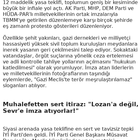
12 maddelik yasa teklifi, toplumun geniş bir kesiminde
büyük bir infiale yol açtı. AK Parti, MHP, DEM Parti ve
HÜDA-PAR'lı milletvekillerinin ortak imzalarıyla
TBMM'ye getirilen düzenlemeye karşı birçok şehirde
eş zamanlı protesto gösterileri düzenleniyor.
Özellikle şehit yakınları, gazi dernekleri ve milliyetçi
hassasiyeti yüksek sivil toplum kuruluşları meydanlara
inerek yasanın geri çekilmesini talep ediyor. Sokaktaki
vatandaşlar, örgüt suçlarına yönelik ceza ertelemesi
ve adli kontrolle tahliye yollarının açılmasını "hukukun
katledilmesi" olarak yorumluyor. İmza atan liderlerin
ve milletvekillerinin fotoğraflarının taşındığı
eylemlerde, "Gazi Meclis'te terör meşrulaştırılamaz"
sloganları atılıyor.
Muhalefetten sert itiraz: "Lozan'a değil,
Sevr'e imza atıyorlar!"
Siyasi arenada yasa teklifine en sert ve tavizsiz tepki
İYİ Parti'den geldi. İYİ Parti Genel Başkanı Müsavat