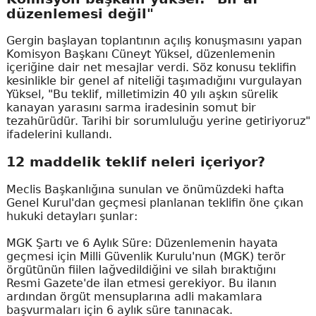
düzenlemesi değil"
Gergin başlayan toplantının açılış konuşmasını yapan
Komisyon Başkanı Cüneyt Yüksel, düzenlemenin
içeriğine dair net mesajlar verdi. Söz konusu teklifin
kesinlikle bir genel af niteliği taşımadığını vurgulayan
Yüksel, "Bu teklif, milletimizin 40 yılı aşkın sürelik
kanayan yarasını sarma iradesinin somut bir
tezahürüdür. Tarihi bir sorumluluğu yerine getiriyoruz"
ifadelerini kullandı.
12 maddelik teklif neleri içeriyor?
Meclis Başkanlığına sunulan ve önümüzdeki hafta
Genel Kurul'dan geçmesi planlanan teklifin öne çıkan
hukuki detayları şunlar:
MGK Şartı ve 6 Aylık Süre: Düzenlemenin hayata
geçmesi için Milli Güvenlik Kurulu'nun (MGK) terör
örgütünün fiilen lağvedildiğini ve silah bıraktığını
Resmi Gazete'de ilan etmesi gerekiyor. Bu ilanın
ardından örgüt mensuplarına adli makamlara
başvurmaları için 6 aylık süre tanınacak.