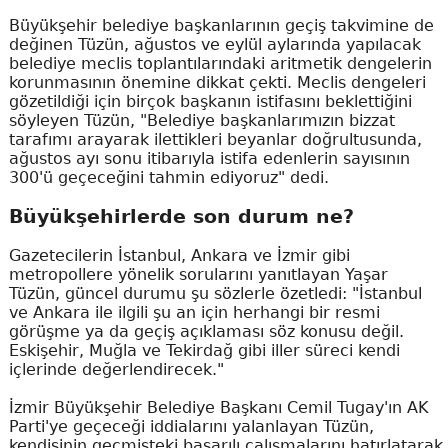
Büyükşehir belediye başkanlarının geçiş takvimine de
değinen Tüzün, ağustos ve eylül aylarında yapılacak
belediye meclis toplantılarındaki aritmetik dengelerin
korunmasının önemine dikkat çekti. Meclis dengeleri
gözetildiği için birçok başkanın istifasını beklettiğini
söyleyen Tüzün, "Belediye başkanlarımızın bizzat
tarafımı arayarak ilettikleri beyanlar doğrultusunda,
ağustos ayı sonu itibarıyla istifa edenlerin sayısının
300'ü geçeceğini tahmin ediyoruz" dedi.
Büyükşehirlerde son durum ne?
Gazetecilerin İstanbul, Ankara ve İzmir gibi
metropollere yönelik sorularını yanıtlayan Yaşar
Tüzün, güncel durumu şu sözlerle özetledi: "İstanbul
ve Ankara ile ilgili şu an için herhangi bir resmi
görüşme ya da geçiş açıklaması söz konusu değil.
Eskişehir, Muğla ve Tekirdağ gibi iller süreci kendi
içlerinde değerlendirecek."
İzmir Büyükşehir Belediye Başkanı Cemil Tugay'ın AK
Parti'ye geçeceği iddialarını yalanlayan Tüzün,
kendisinin geçmişteki başarılı çalışmalarını hatırlatarak