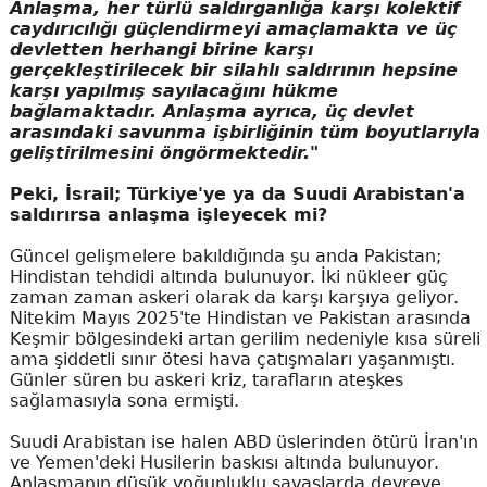
Anlaşma, her türlü saldırganlığa karşı kolektif
caydırıcılığı güçlendirmeyi amaçlamakta ve üç
devletten herhangi birine karşı
gerçekleştirilecek bir silahlı saldırının hepsine
karşı yapılmış sayılacağını hükme
bağlamaktadır. Anlaşma ayrıca, üç devlet
arasındaki savunma işbirliğinin tüm boyutlarıyla
geliştirilmesini öngörmektedir."
Peki, İsrail; Türkiye'ye ya da Suudi Arabistan'a
saldırırsa anlaşma işleyecek mi?
Güncel gelişmelere bakıldığında şu anda Pakistan;
Hindistan tehdidi altında bulunuyor. İki nükleer güç
zaman zaman askeri olarak da karşı karşıya geliyor.
Nitekim Mayıs 2025'te Hindistan ve Pakistan arasında
Keşmir bölgesindeki artan gerilim nedeniyle kısa süreli
ama şiddetli sınır ötesi hava çatışmaları yaşanmıştı.
Günler süren bu askeri kriz, tarafların ateşkes
sağlamasıyla sona ermişti.
Suudi Arabistan ise halen ABD üslerinden ötürü İran'ın
ve Yemen'deki Husilerin baskısı altında bulunuyor.
Anlaşmanın düşük yoğunluklu savaşlarda devreye