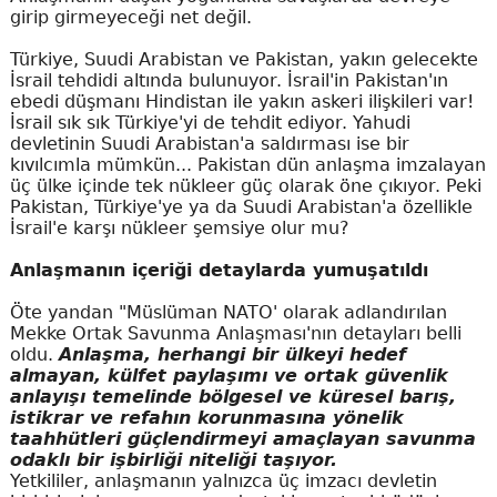
girip girmeyeceği net değil.
Türkiye, Suudi Arabistan ve Pakistan, yakın gelecekte
İsrail tehdidi altında bulunuyor. İsrail'in Pakistan'ın
ebedi düşmanı Hindistan ile yakın askeri ilişkileri var!
İsrail sık sık Türkiye'yi de tehdit ediyor. Yahudi
devletinin Suudi Arabistan'a saldırması ise bir
kıvılcımla mümkün... Pakistan dün anlaşma imzalayan
üç ülke içinde tek nükleer güç olarak öne çıkıyor. Peki
Pakistan, Türkiye'ye ya da Suudi Arabistan'a özellikle
İsrail'e karşı nükleer şemsiye olur mu?
Anlaşmanın içeriği detaylarda yumuşatıldı
Öte yandan "Müslüman NATO' olarak adlandırılan
Mekke Ortak Savunma Anlaşması'nın detayları belli
oldu.
Anlaşma, herhangi bir ülkeyi hedef
almayan, külfet paylaşımı ve ortak güvenlik
anlayışı temelinde bölgesel ve küresel barış,
istikrar ve refahın korunmasına yönelik
taahhütleri güçlendirmeyi amaçlayan savunma
odaklı bir işbirliği niteliği taşıyor.
Yetkililer, anlaşmanın yalnızca üç imzacı devletin