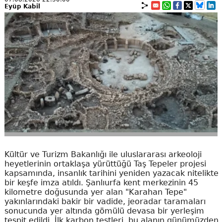
Eyüp Kabil
Kültür ve Turizm Bakanlığı ile uluslararası arkeoloji
heyetlerinin ortaklaşa yürüttüğü Taş Tepeler projesi
kapsamında, insanlık tarihini yeniden yazacak nitelikte
bir keşfe imza atıldı. Şanlıurfa kent merkezinin 45
kilometre doğusunda yer alan "Karahan Tepe"
yakınlarındaki bakir bir vadide, jeoradar taramaları
sonucunda yer altında gömülü devasa bir yerleşim
tespit edildi. İlk karbon testleri, bu alanın günümüzden