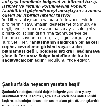
anlayışı temelinde bölgesel ve küresel barış,
istikrar ve refahın korunmasına yönelik
taahhütleri güçlendirmeyi amaçlayan savunma
odaklı bir işbirliği niteliği taşıyor.
Yetkililer, anlaşmanın yalnızca üç imzacı devletin
birbirlerinin savunmasını destekleme taahhüdüyle
değil, aynı zamanda savunma sanayisi işbirliğini ve
birlikte çalışabilirliği artırma taahhütleriyle de
tamamen savunma niteliği taşıdığını vurguluyor.
Türk yetkililer,
"anlaşmanın saldırgan bir askeri
cephe, çevreleme girişimi veya saldırı
planlaması değil, bölgesel istikrarı sağlamaya
yönelik Terörsüz Bölge hedefine de katkı
sağlayacak bir adım"
olduğunu ifade ediyor.
Şanlıurfa'da heyecan yaratan keşif
Şanlıurfa'nın doğusundaki dağlık bölgede yürütülen yüzey
araştırmalarında, Neolitik Çağ'a ait ve içerisinde anıtsal dikili
taşların bulunduğu devasa bir yaşam alanı gün yüzüne çıkarıldı
07.08.2026 22:30:00