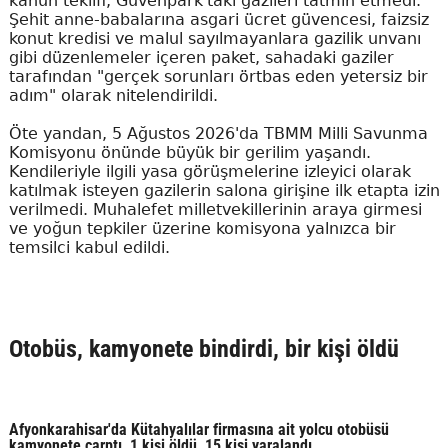
kanun teklifi, Güvenpark'taki gazileri tatmin etmedi.
Şehit anne-babalarına asgari ücret güvencesi, faizsiz
konut kredisi ve malul sayılmayanlara gazilik unvanı
gibi düzenlemeler içeren paket, sahadaki gaziler
tarafından "gerçek sorunları örtbas eden yetersiz bir
adım" olarak nitelendirildi.
Öte yandan, 5 Ağustos 2026'da TBMM Milli Savunma
Komisyonu önünde büyük bir gerilim yaşandı.
Kendileriyle ilgili yasa görüşmelerine izleyici olarak
katılmak isteyen gazilerin salona girişine ilk etapta izin
verilmedi. Muhalefet milletvekillerinin araya girmesi
ve yoğun tepkiler üzerine komisyona yalnızca bir
temsilci kabul edildi.
Otobüs, kamyonete bindirdi, bir kişi öldü
Afyonkarahisar'da Kütahyalılar firmasına ait yolcu otobüsü
kamyonete çarptı, 1 kişi öldü, 15 kişi yaralandı.