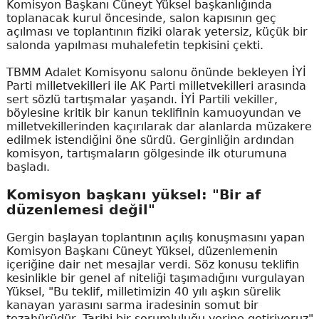
Komisyon Başkanı Cüneyt Yüksel başkanlığında
toplanacak kurul öncesinde, salon kapısının geç
açılması ve toplantının fiziki olarak yetersiz, küçük bir
salonda yapılması muhalefetin tepkisini çekti.
TBMM Adalet Komisyonu salonu önünde bekleyen İYİ
Parti milletvekilleri ile AK Parti milletvekilleri arasında
sert sözlü tartışmalar yaşandı. İYİ Partili vekiller,
böylesine kritik bir kanun teklifinin kamuoyundan ve
milletvekillerinden kaçırılarak dar alanlarda müzakere
edilmek istendiğini öne sürdü. Gerginliğin ardından
komisyon, tartışmaların gölgesinde ilk oturumuna
başladı.
Komisyon başkanı yüksel: "Bir af
düzenlemesi değil"
Gergin başlayan toplantının açılış konuşmasını yapan
Komisyon Başkanı Cüneyt Yüksel, düzenlemenin
içeriğine dair net mesajlar verdi. Söz konusu teklifin
kesinlikle bir genel af niteliği taşımadığını vurgulayan
Yüksel, "Bu teklif, milletimizin 40 yılı aşkın sürelik
kanayan yarasını sarma iradesinin somut bir
tezahürüdür. Tarihi bir sorumluluğu yerine getiriyoruz"