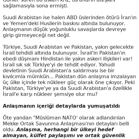
sağlamasıyla sona ermişti.
Suudi Arabistan ise halen ABD üslerinden ötürü İran'ın
ve Yemen'deki Husilerin baskısı altında bulunuyor.
Anlaşmanın düşük yoğunluklu savaşlarda devreye
girip girmeyeceği net değil.
Türkiye, Suudi Arabistan ve Pakistan, yakın gelecekte
İsrail tehdidi altında bulunuyor. İsrail'in Pakistan'ın
ebedi düşmanı Hindistan ile yakın askeri ilişkileri var!
İsrail sık sık Türkiye'yi de tehdit ediyor. Yahudi
devletinin Suudi Arabistan'a saldırması ise bir
kıvılcımla mümkün... Pakistan dün anlaşma imzalayan
üç ülke içinde tek nükleer güç olarak öne çıkıyor. Peki
Pakistan, Türkiye'ye ya da Suudi Arabistan'a özellikle
İsrail'e karşı nükleer şemsiye olur mu?
Anlaşmanın içeriği detaylarda yumuşatıldı
Öte yandan "Müslüman NATO' olarak adlandırılan
Mekke Ortak Savunma Anlaşması'nın detayları belli
oldu.
Anlaşma, herhangi bir ülkeyi hedef
almayan, külfet paylaşımı ve ortak güvenlik