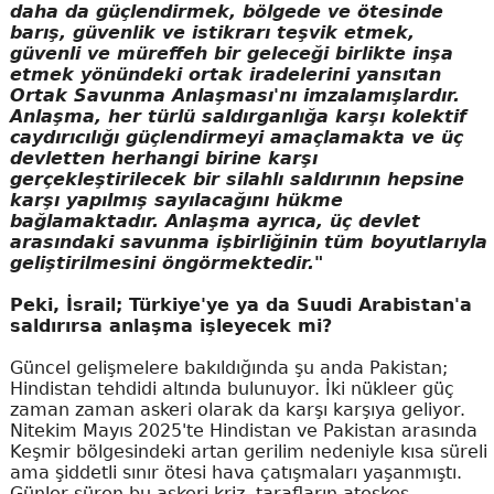
daha da güçlendirmek, bölgede ve ötesinde
barış, güvenlik ve istikrarı teşvik etmek,
güvenli ve müreffeh bir geleceği birlikte inşa
etmek yönündeki ortak iradelerini yansıtan
Ortak Savunma Anlaşması'nı imzalamışlardır.
Anlaşma, her türlü saldırganlığa karşı kolektif
caydırıcılığı güçlendirmeyi amaçlamakta ve üç
devletten herhangi birine karşı
gerçekleştirilecek bir silahlı saldırının hepsine
karşı yapılmış sayılacağını hükme
bağlamaktadır. Anlaşma ayrıca, üç devlet
arasındaki savunma işbirliğinin tüm boyutlarıyla
geliştirilmesini öngörmektedir."
Peki, İsrail; Türkiye'ye ya da Suudi Arabistan'a
saldırırsa anlaşma işleyecek mi?
Güncel gelişmelere bakıldığında şu anda Pakistan;
Hindistan tehdidi altında bulunuyor. İki nükleer güç
zaman zaman askeri olarak da karşı karşıya geliyor.
Nitekim Mayıs 2025'te Hindistan ve Pakistan arasında
Keşmir bölgesindeki artan gerilim nedeniyle kısa süreli
ama şiddetli sınır ötesi hava çatışmaları yaşanmıştı.
Günler süren bu askeri kriz, tarafların ateşkes