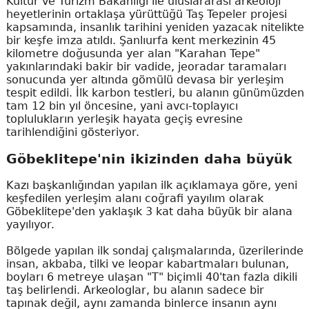
Kültür ve Turizm Bakanlığı ile uluslararası arkeoloji
heyetlerinin ortaklaşa yürüttüğü Taş Tepeler projesi
kapsamında, insanlık tarihini yeniden yazacak nitelikte
bir keşfe imza atıldı. Şanlıurfa kent merkezinin 45
kilometre doğusunda yer alan "Karahan Tepe"
yakınlarındaki bakir bir vadide, jeoradar taramaları
sonucunda yer altında gömülü devasa bir yerleşim
tespit edildi. İlk karbon testleri, bu alanın günümüzden
tam 12 bin yıl öncesine, yani avcı-toplayıcı
toplulukların yerleşik hayata geçiş evresine
tarihlendiğini gösteriyor.
Göbeklitepe'nin ikizinden daha büyük
Kazı başkanlığından yapılan ilk açıklamaya göre, yeni
keşfedilen yerleşim alanı coğrafi yayılım olarak
Göbeklitepe'den yaklaşık 3 kat daha büyük bir alana
yayılıyor.
Bölgede yapılan ilk sondaj çalışmalarında, üzerilerinde
insan, akbaba, tilki ve leopar kabartmaları bulunan,
boyları 6 metreye ulaşan "T" biçimli 40'tan fazla dikili
taş belirlendi. Arkeologlar, bu alanın sadece bir
tapınak değil, aynı zamanda binlerce insanın aynı