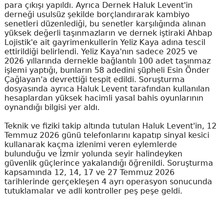
para çıkışı yapıldı. Ayrıca Dernek Haluk Levent'in
derneği usulsüz şekilde borçlandırarak kambiyo
senetleri düzenlediği, bu senetler karşılığında alınan
yüksek değerli taşınmazların ve dernek iştiraki Ahbap
Lojistik'e ait gayrimenkullerin Yeliz Kaya adına tescil
ettirildiği belirlendi. Yeliz Kaya'nın sadece 2025 ve
2026 yıllarında dernekle bağlantılı 100 adet taşınmaz
işlemi yaptığı, bunların 58 adedini şüpheli Esin Önder
Çağlayan'a devrettiği tespit edildi. Soruşturma
dosyasında ayrıca Haluk Levent tarafından kullanılan
hesaplardan yüksek hacimli yasal bahis oyunlarının
oynandığı bilgisi yer aldı.
Teknik ve fiziki takip altında tutulan Haluk Levent'in, 12
Temmuz 2026 günü telefonlarını kapatıp sinyal kesici
kullanarak kaçma izlenimi veren eylemlerde
bulunduğu ve İzmir yolunda seyir halindeyken
güvenlik güçlerince yakalandığı öğrenildi. Soruşturma
kapsamında 12, 14, 17 ve 27 Temmuz 2026
tarihlerinde gerçekleşen 4 ayrı operasyon sonucunda
tutuklamalar ve adli kontroller peş peşe geldi.