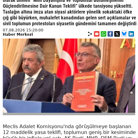
olarak bilinen “Millî Dayanışma ve Toplumsal Bütünleşmenin
Güçlendirilmesine Dair Kanun Teklifi” ülkede tansiyonu yükseltti.
Taslağın altına imza atan siyasi aktörlere yönelik sokaktaki öfke
çığ gibi büyürken, muhalefet kanadından gelen sert açıklamalar ve
sivil toplumun protestoları siyasetin gündemini tamamen değiştirdi
07.08.2026 15:20:00
Haber Merkezi
Meclis Adalet Komisyonu'nda görüşülmeye başlanan
12 maddelik yasa teklifi, toplumun geniş bir kesiminde