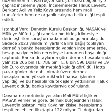
düzenlenen festival rüşvet soruşturması belgeleriyle
çapraz inceleme yaptı. İncelemelerde Haluk Levent,
Berkant Acil ve Yeliz Kaya arasında hem mali
transferler hem de organik çalışma birlikteliği tespit
edildi.
İstanbul Vergi Denetim Kurulu Başkanlığı, MASAK ve
Mülkiye Müfettişliği raporlarının birleştirilmesiyle
derinleştirilen soruşturmada mali bulgulara ulaşıldı.
Sadece 2023 yılında milyarlarca lira bağış toplayan
derneğin banka hesaplarında yapılan incelemelerde,
hesap bakiyelerinin neredeyse tamamen boşaltıldığı
saptandı. Banka detaylarına göre dernek hesaplarında
yalnızca 266 bin TL, 786 bin TL, 8 bin 598 Dolar ve 19
bin Euro civarında bir meblağ kaldığı görüldü. Hatta
pazar günleri de dahil olmak üzere dernek
hesaplarından yüksek miktarlı finansal işlemler
yapıldığı ve bu hesaplarda tek işlem yetkilisinin Haluk
Levent olduğu banka kayıtlarıyla doğrulandı.
Davaname metninde yer alan Mali Müfettişlik ve
MASAK verilerine göre, dernek bütçesinden Haluk
Levent'in asistanı Yeliz Kaya'nın kişisel hesaplarına
tespit edilebilen ilk etapta 122 milyon TL doğrudan