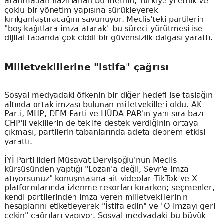
aranmadan hazırlanan bu metnin, Türkiye'yi etnik ve
çoklu bir yönetim yapısına sürükleyerek
kırılganlaştıracağını savunuyor. Meclis'teki partilerin
"boş kağıtlara imza atarak" bu süreci yürütmesi ise
dijital tabanda çok ciddi bir güvensizlik dalgası yarattı.
Milletvekillerine "istifa" çağrısı
Sosyal medyadaki öfkenin bir diğer hedefi ise taslağın
altında ortak imzası bulunan milletvekilleri oldu. AK
Parti, MHP, DEM Parti ve HÜDA-PAR'ın yanı sıra bazı
CHP'li vekillerin de teklife destek verdiğinin ortaya
çıkması, partilerin tabanlarında adeta deprem etkisi
yarattı.
İYİ Parti lideri Müsavat Dervişoğlu'nun Meclis
kürsüsünden yaptığı "Lozan'a değil, Sevr'e imza
atıyorsunuz" konuşmasına ait videolar TikTok ve X
platformlarında izlenme rekorları kırarken; seçmenler,
kendi partilerinden imza veren milletvekillerinin
hesaplarını etiketleyerek "İstifa edin" ve "O imzayı geri
çekin" çağrıları yapıyor. Sosyal medyadaki bu büyük