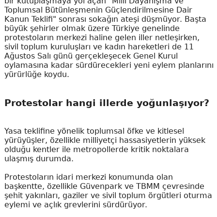
bir kutuplaşmaya yol açan "Millî Dayanışma ve
Toplumsal Bütünleşmenin Güçlendirilmesine Dair
Kanun Teklifi" sonrası sokağın ateşi düşmüyor. Başta
büyük şehirler olmak üzere Türkiye genelinde
protestoların merkezi haline gelen iller netleşirken,
sivil toplum kuruluşları ve kadın hareketleri de 11
Ağustos Salı günü gerçekleşecek Genel Kurul
oylamasına kadar sürdürecekleri yeni eylem planlarını
yürürlüğe koydu.
Protestolar hangi illerde yoğunlaşıyor?
Yasa teklifine yönelik toplumsal öfke ve kitlesel
yürüyüşler, özellikle milliyetçi hassasiyetlerin yüksek
olduğu kentler ile metropollerde kritik noktalara
ulaşmış durumda.
Protestoların idari merkezi konumunda olan
başkentte, özellikle Güvenpark ve TBMM çevresinde
şehit yakınları, gaziler ve sivil toplum örgütleri oturma
eylemi ve açlık grevlerini sürdürüyor.