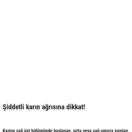
Şiddetli karın ağrısına dikkat!
Karnın sağ üst bölümünde başlayan, sırta veya sağ omuza yayılan