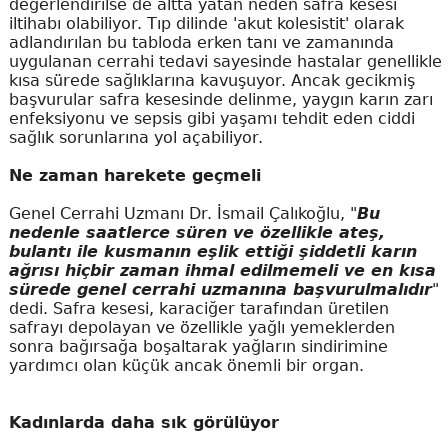
değerlendirilse de altta yatan neden safra kesesi
iltihabı olabiliyor. Tıp dilinde 'akut kolesistit' olarak
adlandırılan bu tabloda erken tanı ve zamanında
uygulanan cerrahi tedavi sayesinde hastalar genellikle
kısa sürede sağlıklarına kavuşuyor. Ancak gecikmiş
başvurular safra kesesinde delinme, yaygın karın zarı
enfeksiyonu ve sepsis gibi yaşamı tehdit eden ciddi
sağlık sorunlarına yol açabiliyor.
Ne zaman harekete geçmeli
Genel Cerrahi Uzmanı Dr. İsmail Çalıkoğlu, "
Bu
nedenle saatlerce süren ve özellikle ateş,
bulantı ile kusmanın eşlik ettiği şiddetli karın
ağrısı hiçbir zaman ihmal edilmemeli ve en kısa
sürede genel cerrahi uzmanına başvurulmalıdır
"
dedi. Safra kesesi, karaciğer tarafından üretilen
safrayı depolayan ve özellikle yağlı yemeklerden
sonra bağırsağa boşaltarak yağların sindirimine
yardımcı olan küçük ancak önemli bir organ.
Kadınlarda daha sık görülüyor