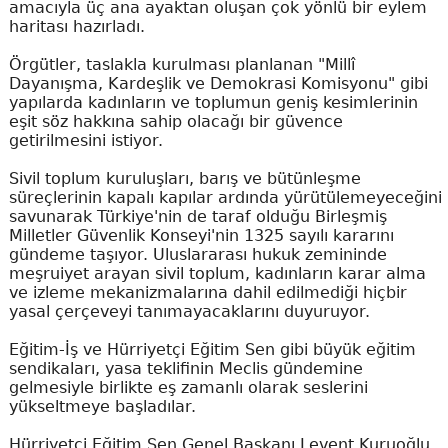
amacıyla üç ana ayaktan oluşan çok yönlü bir eylem
haritası hazırladı.
Örgütler, taslakla kurulması planlanan "Millî
Dayanışma, Kardeşlik ve Demokrasi Komisyonu" gibi
yapılarda kadınların ve toplumun geniş kesimlerinin
eşit söz hakkına sahip olacağı bir güvence
getirilmesini istiyor.
Sivil toplum kuruluşları, barış ve bütünleşme
süreçlerinin kapalı kapılar ardında yürütülemeyeceğini
savunarak Türkiye'nin de taraf olduğu Birleşmiş
Milletler Güvenlik Konseyi'nin 1325 sayılı kararını
gündeme taşıyor. Uluslararası hukuk zemininde
meşruiyet arayan sivil toplum, kadınların karar alma
ve izleme mekanizmalarına dahil edilmediği hiçbir
yasal çerçeveyi tanımayacaklarını duyuruyor.
Eğitim-İş ve Hürriyetçi Eğitim Sen gibi büyük eğitim
sendikaları, yasa teklifinin Meclis gündemine
gelmesiyle birlikte eş zamanlı olarak seslerini
yükseltmeye başladılar.
Hürriyetçi Eğitim Sen Genel Başkanı Levent Kuruoğlu,