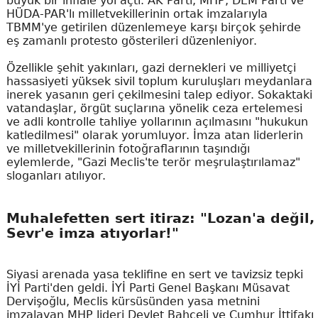
büyük bir infiale yol açtı. AK Parti, MHP, DEM Parti ve
HÜDA-PAR'lı milletvekillerinin ortak imzalarıyla
TBMM'ye getirilen düzenlemeye karşı birçok şehirde
eş zamanlı protesto gösterileri düzenleniyor.
Özellikle şehit yakınları, gazi dernekleri ve milliyetçi
hassasiyeti yüksek sivil toplum kuruluşları meydanlara
inerek yasanın geri çekilmesini talep ediyor. Sokaktaki
vatandaşlar, örgüt suçlarına yönelik ceza ertelemesi
ve adli kontrolle tahliye yollarının açılmasını "hukukun
katledilmesi" olarak yorumluyor. İmza atan liderlerin
ve milletvekillerinin fotoğraflarının taşındığı
eylemlerde, "Gazi Meclis'te terör meşrulaştırılamaz"
sloganları atılıyor.
Muhalefetten sert itiraz: "Lozan'a değil,
Sevr'e imza atıyorlar!"
Siyasi arenada yasa teklifine en sert ve tavizsiz tepki
İYİ Parti'den geldi. İYİ Parti Genel Başkanı Müsavat
Dervişoğlu, Meclis kürsüsünden yasa metnini
imzalayan MHP lideri Devlet Bahçeli ve Cumhur İttifakı