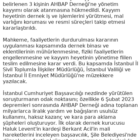
belirlenen 3 kişinin AHBAP Derneği'ne yönetim
kayyımı olarak atanmasına hükmedildi. Kayyım
heyetinin dernek iş ve işlemlerini yürütmesi, mal
varlığını koruması ve resmi süreçleri takip etmesi
kararlaştırıldı.
Mahkeme, faaliyetlerin durdurulması kararının
uygulanması kapsamında dernek binası ve
eklentilerinin mühürlenmesine, fiziki faaliyetlerin
engellenmesine ve kayyım heyetinin yönetime fiilen
teslim edilmesine karar verdi. Bu kapsamda İstanbul İl
Sivil Toplumla İlişkiler Müdürlüğü, İstanbul Valiliği ve
İstanbul İl Emniyet Müdürlüğü'ne müzekkere
yazılacak.
İstanbul Cumhuriyet Başsavcılığı nezdinde yürütülen
soruşturmanın odak noktasını; özellikle 6 Şubat 2023
depremleri sonrasında AHBAP Derneği adına toplanan
milyarlarca liralık yardım ve bağışların usulsüz
kullanımı, haksız kazanç ve kara para aklama
şüpheleri oluşturuyor. İlk olarak dernek kurucusu
Haluk Levent'in kardeşi Berkant Acil'in mali
hareketlerini inceleyen başsavcılık, Şile Belediyesi'nde