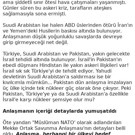
ama şiddetli sınır ötesi hava çatışmaları yaşanmıştı.
Günler süren bu askeri kriz, tarafların ateşkes
sağlamasıyla sona ermişti.
Suudi Arabistan ise halen ABD üslerinden ötürü İran'ın
ve Yemen'deki Husilerin baskısı altında bulunuyor.
Anlaşmanın düşük yoğunluklu savaşlarda devreye
girip girmeyeceği net değil.
Türkiye, Suudi Arabistan ve Pakistan, yakın gelecekte
İsrail tehdidi altında bulunuyor. İsrail'in Pakistan'ın
ebedi düşmanı Hindistan ile yakın askeri ilişkileri var!
İsrail sık sık Türkiye'yi de tehdit ediyor. Yahudi
devletinin Suudi Arabistan'a saldırması ise bir
kıvılcımla mümkün... Pakistan dün anlaşma imzalayan
üç ülke içinde tek nükleer güç olarak öne çıkıyor. Peki
Pakistan, Türkiye'ye ya da Suudi Arabistan'a özellikle
İsrail'e karşı nükleer şemsiye olur mu?
Anlaşmanın içeriği detaylarda yumuşatıldı
Öte yandan "Müslüman NATO' olarak adlandırılan
Mekke Ortak Savunma Anlaşması'nın detayları belli
oldu.
Anlaşma, herhangi bir ülkeyi hedef