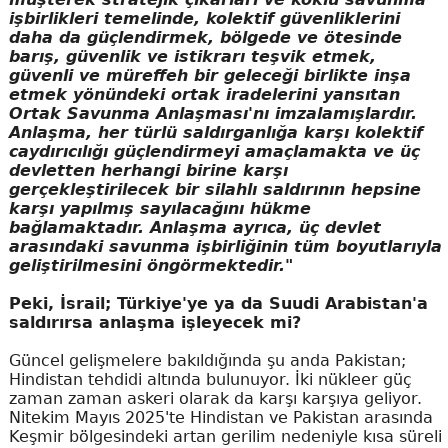
işbirlikleri temelinde, kolektif güvenliklerini
daha da güçlendirmek, bölgede ve ötesinde
barış, güvenlik ve istikrarı teşvik etmek,
güvenli ve müreffeh bir geleceği birlikte inşa
etmek yönündeki ortak iradelerini yansıtan
Ortak Savunma Anlaşması'nı imzalamışlardır.
Anlaşma, her türlü saldırganlığa karşı kolektif
caydırıcılığı güçlendirmeyi amaçlamakta ve üç
devletten herhangi birine karşı
gerçekleştirilecek bir silahlı saldırının hepsine
karşı yapılmış sayılacağını hükme
bağlamaktadır. Anlaşma ayrıca, üç devlet
arasındaki savunma işbirliğinin tüm boyutlarıyla
geliştirilmesini öngörmektedir."
Peki, İsrail; Türkiye'ye ya da Suudi Arabistan'a
saldırırsa anlaşma işleyecek mi?
Güncel gelişmelere bakıldığında şu anda Pakistan;
Hindistan tehdidi altında bulunuyor. İki nükleer güç
zaman zaman askeri olarak da karşı karşıya geliyor.
Nitekim Mayıs 2025'te Hindistan ve Pakistan arasında
Keşmir bölgesindeki artan gerilim nedeniyle kısa süreli