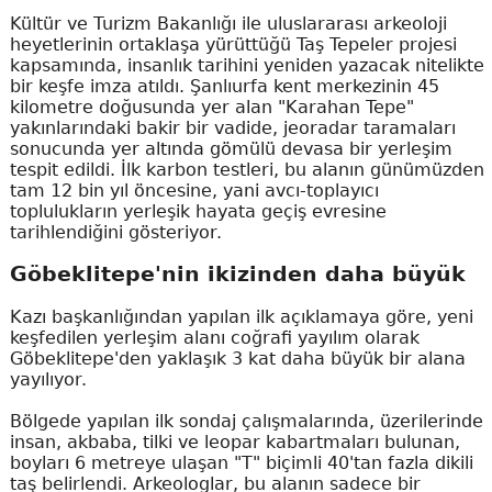
Kültür ve Turizm Bakanlığı ile uluslararası arkeoloji
heyetlerinin ortaklaşa yürüttüğü Taş Tepeler projesi
kapsamında, insanlık tarihini yeniden yazacak nitelikte
bir keşfe imza atıldı. Şanlıurfa kent merkezinin 45
kilometre doğusunda yer alan "Karahan Tepe"
yakınlarındaki bakir bir vadide, jeoradar taramaları
sonucunda yer altında gömülü devasa bir yerleşim
tespit edildi. İlk karbon testleri, bu alanın günümüzden
tam 12 bin yıl öncesine, yani avcı-toplayıcı
toplulukların yerleşik hayata geçiş evresine
tarihlendiğini gösteriyor.
Göbeklitepe'nin ikizinden daha büyük
Kazı başkanlığından yapılan ilk açıklamaya göre, yeni
keşfedilen yerleşim alanı coğrafi yayılım olarak
Göbeklitepe'den yaklaşık 3 kat daha büyük bir alana
yayılıyor.
Bölgede yapılan ilk sondaj çalışmalarında, üzerilerinde
insan, akbaba, tilki ve leopar kabartmaları bulunan,
boyları 6 metreye ulaşan "T" biçimli 40'tan fazla dikili
taş belirlendi. Arkeologlar, bu alanın sadece bir