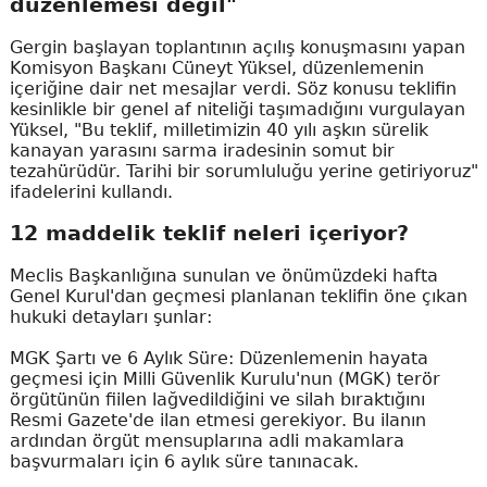
düzenlemesi değil"
Gergin başlayan toplantının açılış konuşmasını yapan
Komisyon Başkanı Cüneyt Yüksel, düzenlemenin
içeriğine dair net mesajlar verdi. Söz konusu teklifin
kesinlikle bir genel af niteliği taşımadığını vurgulayan
Yüksel, "Bu teklif, milletimizin 40 yılı aşkın sürelik
kanayan yarasını sarma iradesinin somut bir
tezahürüdür. Tarihi bir sorumluluğu yerine getiriyoruz"
ifadelerini kullandı.
12 maddelik teklif neleri içeriyor?
Meclis Başkanlığına sunulan ve önümüzdeki hafta
Genel Kurul'dan geçmesi planlanan teklifin öne çıkan
hukuki detayları şunlar:
MGK Şartı ve 6 Aylık Süre: Düzenlemenin hayata
geçmesi için Milli Güvenlik Kurulu'nun (MGK) terör
örgütünün fiilen lağvedildiğini ve silah bıraktığını
Resmi Gazete'de ilan etmesi gerekiyor. Bu ilanın
ardından örgüt mensuplarına adli makamlara
başvurmaları için 6 aylık süre tanınacak.