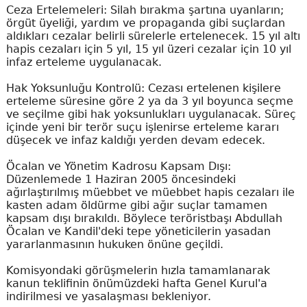
Ceza Ertelemeleri: Silah bırakma şartına uyanların;
örgüt üyeliği, yardım ve propaganda gibi suçlardan
aldıkları cezalar belirli sürelerle ertelenecek. 15 yıl altı
hapis cezaları için 5 yıl, 15 yıl üzeri cezalar için 10 yıl
infaz erteleme uygulanacak.
Hak Yoksunluğu Kontrolü: Cezası ertelenen kişilere
erteleme süresine göre 2 ya da 3 yıl boyunca seçme
ve seçilme gibi hak yoksunlukları uygulanacak. Süreç
içinde yeni bir terör suçu işlenirse erteleme kararı
düşecek ve infaz kaldığı yerden devam edecek.
Öcalan ve Yönetim Kadrosu Kapsam Dışı:
Düzenlemede 1 Haziran 2005 öncesindeki
ağırlaştırılmış müebbet ve müebbet hapis cezaları ile
kasten adam öldürme gibi ağır suçlar tamamen
kapsam dışı bırakıldı. Böylece teröristbaşı Abdullah
Öcalan ve Kandil'deki tepe yöneticilerin yasadan
yararlanmasının hukuken önüne geçildi.
Komisyondaki görüşmelerin hızla tamamlanarak
kanun teklifinin önümüzdeki hafta Genel Kurul'a
indirilmesi ve yasalaşması bekleniyor.