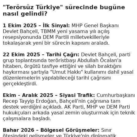
"Terörsüz Türkiye" sürecinde bugüne
nasıl gelindi?
1 Ekim 2025 – İlk Sinyal:
MHP Genel Başkanı
Devlet Bahçeli, TBMM yeni yasama yılı açılış
resepsiyonunda DEM Partili milletvekilleriyle
tokalaşarak yeni bir sürecin kapısını araladı.
22 Ekim 2025 – Tarihi Çağrı:
Devlet Bahçeli, parti
grup toplantısında teröristbaşı Abdullah Öcalan'a
hitaben, örgütü tasfiye ettiğini ve silah bıraktığını
haykırması şartıyla "Umut Hakkı" kullanımı dahil yasal
düzenlemelerin yapılabileceği tarihi çağrısını
gerçekleştirdi.
Ekim - Aralık 2025 – Siyasi Trafik:
Cumhurbaşkanı
Recep Tayyip Erdoğan, Bahçeli'nin çağrısına tam
destek verdiğini açıkladı. AK Parti, MHP ve DEM Parti
hukukçuları arkada yasal zemin oluşturmak için teknik
çalışmalara başladı.
Bahar 2026 – Bölgesel Görüşmeler:
Sınır
ötesindeki gelişmeler ve Türkiye'nin diplomatik