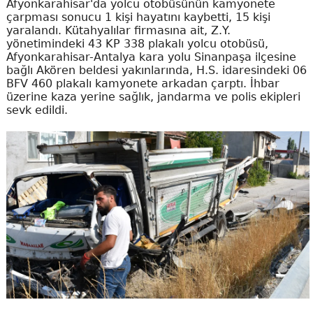
Afyonkarahisar'da yolcu otobüsünün kamyonete
çarpması sonucu 1 kişi hayatını kaybetti, 15 kişi
yaralandı. Kütahyalılar firmasına ait, Z.Y.
yönetimindeki 43 KP 338 plakalı yolcu otobüsü,
Afyonkarahisar-Antalya kara yolu Sinanpaşa ilçesine
bağlı Akören beldesi yakınlarında, H.S. idaresindeki 06
BFV 460 plakalı kamyonete arkadan çarptı. İhbar
üzerine kaza yerine sağlık, jandarma ve polis ekipleri
sevk edildi.