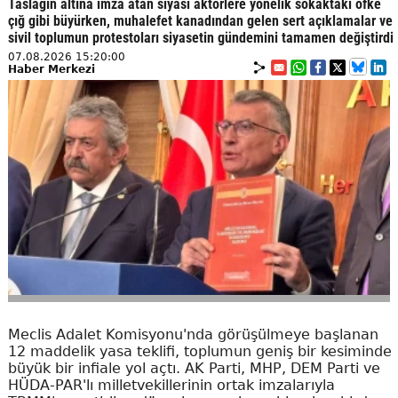
Taslağın altına imza atan siyasi aktörlere yönelik sokaktaki öfke
çığ gibi büyürken, muhalefet kanadından gelen sert açıklamalar ve
sivil toplumun protestoları siyasetin gündemini tamamen değiştirdi
07.08.2026 15:20:00
Haber Merkezi
Meclis Adalet Komisyonu'nda görüşülmeye başlanan
12 maddelik yasa teklifi, toplumun geniş bir kesiminde
büyük bir infiale yol açtı. AK Parti, MHP, DEM Parti ve
HÜDA-PAR'lı milletvekillerinin ortak imzalarıyla