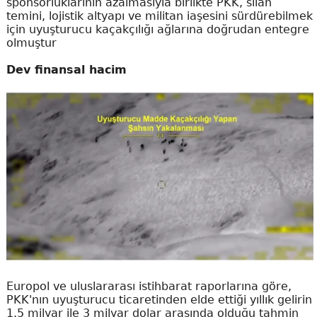
sponsorluklarının azalmasıyla birlikte PKK, silah
temini, lojistik altyapı ve militan iaşesini sürdürebilmek
için uyuşturucu kaçakçılığı ağlarına doğrudan entegre
olmuştur
Dev finansal hacim
Europol ve uluslararası istihbarat raporlarına göre,
PKK'nın uyuşturucu ticaretinden elde ettiği yıllık gelirin
1.5 milyar ile 3 milyar dolar arasında olduğu tahmin