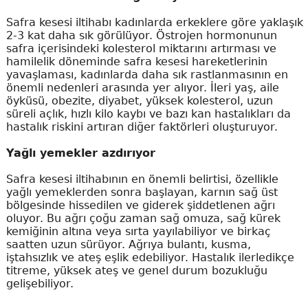
Safra kesesi iltihabı kadınlarda erkeklere göre yaklaşık
2-3 kat daha sık görülüyor. Östrojen hormonunun
safra içerisindeki kolesterol miktarını artırması ve
hamilelik döneminde safra kesesi hareketlerinin
yavaşlaması, kadınlarda daha sık rastlanmasının en
önemli nedenleri arasında yer alıyor. İleri yaş, aile
öyküsü, obezite, diyabet, yüksek kolesterol, uzun
süreli açlık, hızlı kilo kaybı ve bazı kan hastalıkları da
hastalık riskini artıran diğer faktörleri oluşturuyor.
Yağlı yemekler azdırıyor
Safra kesesi iltihabının en önemli belirtisi, özellikle
yağlı yemeklerden sonra başlayan, karnın sağ üst
bölgesinde hissedilen ve giderek şiddetlenen ağrı
oluyor. Bu ağrı çoğu zaman sağ omuza, sağ kürek
kemiğinin altına veya sırta yayılabiliyor ve birkaç
saatten uzun sürüyor. Ağrıya bulantı, kusma,
iştahsızlık ve ateş eşlik edebiliyor. Hastalık ilerledikçe
titreme, yüksek ateş ve genel durum bozukluğu
gelişebiliyor.