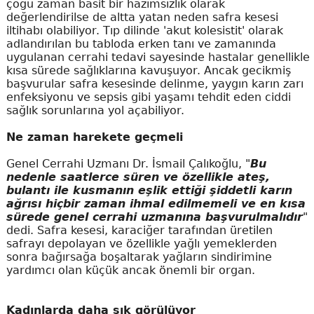
çoğu zaman basit bir hazımsızlık olarak
değerlendirilse de altta yatan neden safra kesesi
iltihabı olabiliyor. Tıp dilinde 'akut kolesistit' olarak
adlandırılan bu tabloda erken tanı ve zamanında
uygulanan cerrahi tedavi sayesinde hastalar genellikle
kısa sürede sağlıklarına kavuşuyor. Ancak gecikmiş
başvurular safra kesesinde delinme, yaygın karın zarı
enfeksiyonu ve sepsis gibi yaşamı tehdit eden ciddi
sağlık sorunlarına yol açabiliyor.
Ne zaman harekete geçmeli
Genel Cerrahi Uzmanı Dr. İsmail Çalıkoğlu, "
Bu
nedenle saatlerce süren ve özellikle ateş,
bulantı ile kusmanın eşlik ettiği şiddetli karın
ağrısı hiçbir zaman ihmal edilmemeli ve en kısa
sürede genel cerrahi uzmanına başvurulmalıdır
"
dedi. Safra kesesi, karaciğer tarafından üretilen
safrayı depolayan ve özellikle yağlı yemeklerden
sonra bağırsağa boşaltarak yağların sindirimine
yardımcı olan küçük ancak önemli bir organ.
Kadınlarda daha sık görülüyor