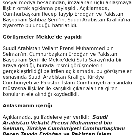
sosyal medya hesabından, imzalanan üçlü anlaşmaya
ilişkin ortak açıklama paylaşıldı. Açıklamada,
Cumhurbaşkanı Recep Tayyip Erdoğan ve Pakistan
Başbakanı Şahbaz Şerif'in, Suudi Arabistan Krallığı'na
ziyarette bulunduğu hatırlatıldı.
Görüşmeler Mekke'de yapıldı
Suudi Arabistan Veliaht Prensi Muhammed bin
Selman'ın, Cumhurbaşkanı Erdoğan ve Pakistan
Başbakanı Şerif ile Mekke'deki Safa Sarayı'nda bir
araya geldiği, burada resmi görüşmelerin
gerçekleştirildiği belirtilen açıklamada, bu görüşmeler
esnasında Suudi Arabistan Krallığı, Türkiye
Cumhuriyeti ve Pakistan İslam Cumhuriyeti arasındaki
müstesna ilişkiler ile karşılıklı çıkar alanına giren
konuların ele alındığı kaydedildi.
Anlaşmanın içeriği
Açıklamada, şu ifadelere yer verildi: "
Suudi
Arabistan Veliaht Prensi Muhammed bin
Selman, Türkiye Cumhuriyeti Cumhurbaşkanı
Recep Tayyip Erdoğan ve Pakistan İslam