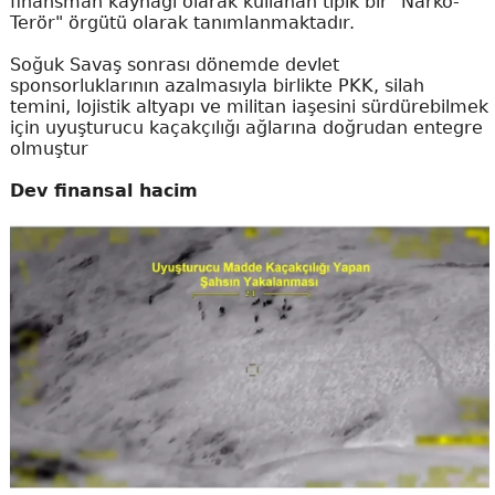
finansman kaynağı olarak kullanan tipik bir "Narko-
Terör" örgütü olarak tanımlanmaktadır.
Soğuk Savaş sonrası dönemde devlet
sponsorluklarının azalmasıyla birlikte PKK, silah
temini, lojistik altyapı ve militan iaşesini sürdürebilmek
için uyuşturucu kaçakçılığı ağlarına doğrudan entegre
olmuştur
Dev finansal hacim