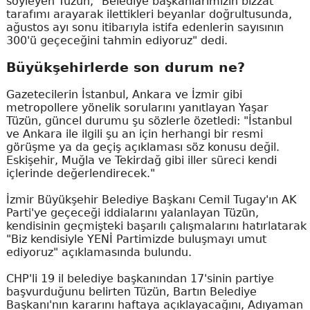
söyleyen Tüzün, "Belediye başkanlarımızın bizzat
tarafımı arayarak ilettikleri beyanlar doğrultusunda,
ağustos ayı sonu itibarıyla istifa edenlerin sayısının
300'ü geçeceğini tahmin ediyoruz" dedi.
Büyükşehirlerde son durum ne?
Gazetecilerin İstanbul, Ankara ve İzmir gibi
metropollere yönelik sorularını yanıtlayan Yaşar
Tüzün, güncel durumu şu sözlerle özetledi: "İstanbul
ve Ankara ile ilgili şu an için herhangi bir resmi
görüşme ya da geçiş açıklaması söz konusu değil.
Eskişehir, Muğla ve Tekirdağ gibi iller süreci kendi
içlerinde değerlendirecek."
İzmir Büyükşehir Belediye Başkanı Cemil Tugay'ın AK
Parti'ye geçeceği iddialarını yalanlayan Tüzün,
kendisinin geçmişteki başarılı çalışmalarını hatırlatarak
"Biz kendisiyle YENİ Partimizde buluşmayı umut
ediyoruz" açıklamasında bulundu.
CHP'li 19 il belediye başkanından 17'sinin partiye
başvurduğunu belirten Tüzün, Bartın Belediye
Başkanı'nın kararını haftaya açıklayacağını, Adıyaman