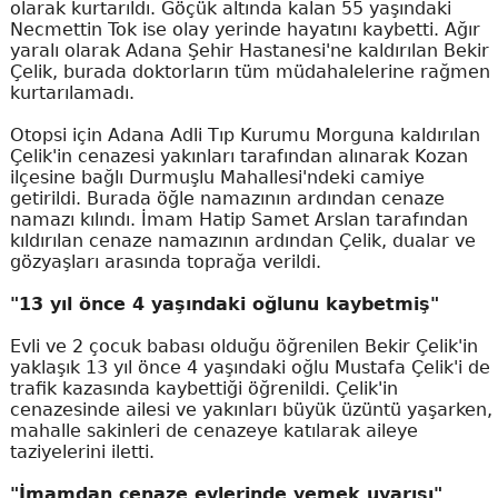
olarak kurtarıldı. Göçük altında kalan 55 yaşındaki
Necmettin Tok ise olay yerinde hayatını kaybetti. Ağır
yaralı olarak Adana Şehir Hastanesi'ne kaldırılan Bekir
Çelik, burada doktorların tüm müdahalelerine rağmen
kurtarılamadı.
Otopsi için Adana Adli Tıp Kurumu Morguna kaldırılan
Çelik'in cenazesi yakınları tarafından alınarak Kozan
ilçesine bağlı Durmuşlu Mahallesi'ndeki camiye
getirildi. Burada öğle namazının ardından cenaze
namazı kılındı. İmam Hatip Samet Arslan tarafından
kıldırılan cenaze namazının ardından Çelik, dualar ve
gözyaşları arasında toprağa verildi.
"13 yıl önce 4 yaşındaki oğlunu kaybetmiş"
Evli ve 2 çocuk babası olduğu öğrenilen Bekir Çelik'in
yaklaşık 13 yıl önce 4 yaşındaki oğlu Mustafa Çelik'i de
trafik kazasında kaybettiği öğrenildi. Çelik'in
cenazesinde ailesi ve yakınları büyük üzüntü yaşarken,
mahalle sakinleri de cenazeye katılarak aileye
taziyelerini iletti.
"İmamdan cenaze evlerinde yemek uyarısı"