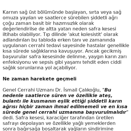
Karnın sağ üst bölümünde başlayan, sırta veya sağ
omuza yayılan ve saatlerce sürebilen şiddetli ağrı
çoğu zaman basit bir hazımsızlık olarak
değerlendirilse de altta yatan neden safra kesesi
iltihabı olabiliyor. Tıp dilinde 'akut kolesistit' olarak
adlandırılan bu tabloda erken tanı ve zamanında
uygulanan cerrahi tedavi sayesinde hastalar genellikle
kısa sürede sağlıklarına kavuşuyor. Ancak gecikmiş
başvurular safra kesesinde delinme, yaygın karın zarı
enfeksiyonu ve sepsis gibi yaşamı tehdit eden ciddi
sağlık sorunlarına yol açabiliyor.
Ne zaman harekete geçmeli
Genel Cerrahi Uzmanı Dr. İsmail Çalıkoğlu, "
Bu
nedenle saatlerce süren ve özellikle ateş,
bulantı ile kusmanın eşlik ettiği şiddetli karın
ağrısı hiçbir zaman ihmal edilmemeli ve en kısa
sürede genel cerrahi uzmanına başvurulmalıdır
"
dedi. Safra kesesi, karaciğer tarafından üretilen
safrayı depolayan ve özellikle yağlı yemeklerden
sonra bağırsağa boşaltarak yağların sindirimine