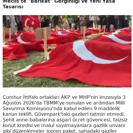
Meclis'te "Barikat" Gerginliği ve Yeni Yasa
Tasarısı
Cumhur İttifakı ortakları AKP ve MHP'nin imzasıyla 3
Ağustos 2026'da TBMM'ye sunulan ve ardından Milli
Savunma Komisyonu'nda kabul edilen 9 maddelik
kanun teklifi, Güvenpark'taki gazileri tatmin etmedi.
Şehit anne-babalarına asgari ücret güvencesi, faizsiz
konut kredisi ve malul sayılmayanlara gazilik unvanı
gibi düzenlemeler içeren paket, sahadaki gaziler