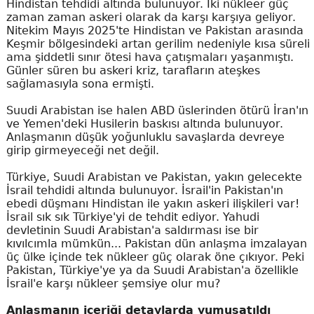
Hindistan tehdidi altında bulunuyor. İki nükleer güç
zaman zaman askeri olarak da karşı karşıya geliyor.
Nitekim Mayıs 2025'te Hindistan ve Pakistan arasında
Keşmir bölgesindeki artan gerilim nedeniyle kısa süreli
ama şiddetli sınır ötesi hava çatışmaları yaşanmıştı.
Günler süren bu askeri kriz, tarafların ateşkes
sağlamasıyla sona ermişti.
Suudi Arabistan ise halen ABD üslerinden ötürü İran'ın
ve Yemen'deki Husilerin baskısı altında bulunuyor.
Anlaşmanın düşük yoğunluklu savaşlarda devreye
girip girmeyeceği net değil.
Türkiye, Suudi Arabistan ve Pakistan, yakın gelecekte
İsrail tehdidi altında bulunuyor. İsrail'in Pakistan'ın
ebedi düşmanı Hindistan ile yakın askeri ilişkileri var!
İsrail sık sık Türkiye'yi de tehdit ediyor. Yahudi
devletinin Suudi Arabistan'a saldırması ise bir
kıvılcımla mümkün... Pakistan dün anlaşma imzalayan
üç ülke içinde tek nükleer güç olarak öne çıkıyor. Peki
Pakistan, Türkiye'ye ya da Suudi Arabistan'a özellikle
İsrail'e karşı nükleer şemsiye olur mu?
Anlaşmanın içeriği detaylarda yumuşatıldı