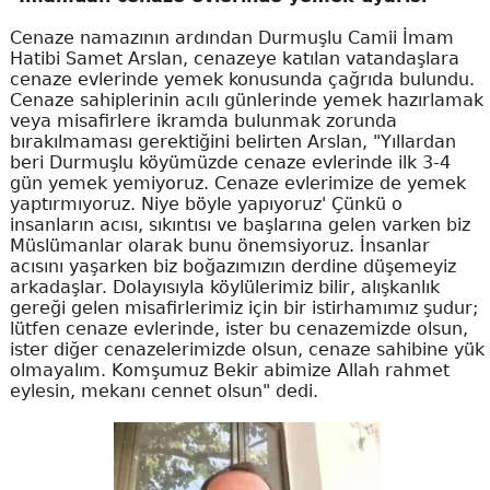
Cenaze namazının ardından Durmuşlu Camii İmam
Hatibi Samet Arslan, cenazeye katılan vatandaşlara
cenaze evlerinde yemek konusunda çağrıda bulundu.
Cenaze sahiplerinin acılı günlerinde yemek hazırlamak
veya misafirlere ikramda bulunmak zorunda
bırakılmaması gerektiğini belirten Arslan, "Yıllardan
beri Durmuşlu köyümüzde cenaze evlerinde ilk 3-4
gün yemek yemiyoruz. Cenaze evlerimize de yemek
yaptırmıyoruz. Niye böyle yapıyoruz' Çünkü o
insanların acısı, sıkıntısı ve başlarına gelen varken biz
Müslümanlar olarak bunu önemsiyoruz. İnsanlar
acısını yaşarken biz boğazımızın derdine düşemeyiz
arkadaşlar. Dolayısıyla köylülerimiz bilir, alışkanlık
gereği gelen misafirlerimiz için bir istirhamımız şudur;
lütfen cenaze evlerinde, ister bu cenazemizde olsun,
ister diğer cenazelerimizde olsun, cenaze sahibine yük
olmayalım. Komşumuz Bekir abimize Allah rahmet
eylesin, mekanı cennet olsun" dedi.