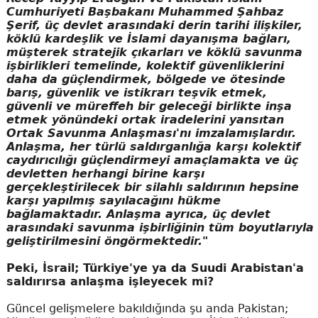
Cumhuriyeti Başbakanı Muhammed Şahbaz
Şerif, üç devlet arasındaki derin tarihi ilişkiler,
köklü kardeşlik ve İslami dayanışma bağları,
müşterek stratejik çıkarları ve köklü savunma
işbirlikleri temelinde, kolektif güvenliklerini
daha da güçlendirmek, bölgede ve ötesinde
barış, güvenlik ve istikrarı teşvik etmek,
güvenli ve müreffeh bir geleceği birlikte inşa
etmek yönündeki ortak iradelerini yansıtan
Ortak Savunma Anlaşması'nı imzalamışlardır.
Anlaşma, her türlü saldırganlığa karşı kolektif
caydırıcılığı güçlendirmeyi amaçlamakta ve üç
devletten herhangi birine karşı
gerçekleştirilecek bir silahlı saldırının hepsine
karşı yapılmış sayılacağını hükme
bağlamaktadır. Anlaşma ayrıca, üç devlet
arasındaki savunma işbirliğinin tüm boyutlarıyla
geliştirilmesini öngörmektedir."
Peki, İsrail; Türkiye'ye ya da Suudi Arabistan'a
saldırırsa anlaşma işleyecek mi?
Güncel gelişmelere bakıldığında şu anda Pakistan;