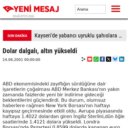
09 AĞUSTOS 2026
BTP Antalya İl Başkanlığından yoğun mesai: İl binasında ve Manavgat'ta üye buluşmaları
Dolar dalgalı, altın yükseldi
24.06.2001 00:00:00
ABD ekonomisindeki zayıflığın sürdüğüne dair
işaretlerin çoğalması ABD Merkez Bankası'nın yakın
zamanda faizlerde yeni bir indirime gideceği
beklentilerini güçlendirdi. Bu durum, olumsuz
haberlere rağmen New York Borsası'nın haftayı
kayıpsız geçirmesinde etkili oldu. Avrupa piyasasında
haftaya 1.4022 dolardan giren İngiliz Sterlini,dün öğle
saatlerinde 1.4121 dolara yükseldi. Londra
Borsası'nda Pazartesi 0.8599 dolarda kapanan euro,