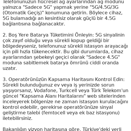
Telefonunuzun hücresel ağ ayarlarından ağ modunu
yalnızca "Sadece 5G" yapmak yerine "5G/4.5G/3G
(Otomatik Geçiş)" konumuna getirin. Böylece cihaz,
5G bulamadığı an kesintisiz olarak güçlü bir 4.5G
bağlantısına bağlanacaktır.
2. Boş Yere Batarya Tüketimini Önleyin: 5G sinyalinin
çok zayıf olduğu veya sürekli kopup geldiği bir
bölgedeyseniz, telefonunuz sürekli istasyon arayacağı
için pili hızla tükenecektir. Bu gibi durumlarda, cihaz
ayarlarından şebekeyi geçici olarak "Sadece 4.5G"
moduna sabitlemek batarya ömrünü ciddi oranda
uzatır.
3. Operatörünüzün Kapsama Haritasını Kontrol Edin:
Sürekli bulunduğunuz ev veya iş yerinizde sorun
yaşıyorsanız, Vodafone, Turkcell veya Türk Telekom'un
güncel "Kapsama Alanı Haritalarını" web sitelerinden
inceleyerek bölgenize ne zaman istasyon kurulacağını
kontrol edebilir, gerekirse operatörünüze sinyal
geliştirme talebi (femtocell veya ek baz istasyonu)
iletebilirsiniz.
Bakanlığın vizyon haritasına göre, Türkiye'deki yerli