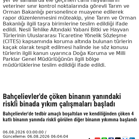
yer ve sahalarda ele geçirilen canlı hayvanların
veteriner sınır kontrol noktalarında görevli Tarım ve
Orman Bakanlığı personelince muayene edilerek
rapor düzenlenmesini müteakip, yine Tarım ve Orman
Bakanlığı ilgili taşra birimlerine teslim edildiği ifade
edildi. Nesli Tehlike Altındaki Yabani Bitki ve Hayvan
Türlerinin Uluslararası Ticaretine Yönelik Sözleşme
(CITES) kapsamında koruma altında bulunan türlerin
kaçak olarak tespit edilmesi halinde ise söz konusu
türlerin ilgili kanun uyarınca Doğa Koruma ve Milli
Parklar Genel Müdürlüğünün ilgili bölge
müdürlüklerine teslim edildiği ifade edildi.
Bahçelievler'de çöken binanın yanındaki
riskli binada yıkım çalışmaları başladı
Bahçelievler'de tedbir amaçlı boşaltılan ve kendiliğinden çöken 4
katlı binanın yanında riskli görülen diğer binanın yıkımına başlandı
06.08.2026 03:00:00 /
Güncelleme: 06.08.2026 06:04:04