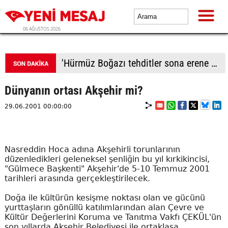
06 AĞUSTOS 2026
'Hürmüz Boğazı tehditler sona erene kadar kapalı kalacak'
Dünyanın ortası Akşehir mi?
29.06.2001 00:00:00
Nasreddin Hoca adına Akşehirli torunlarının
düzenledikleri geleneksel şenliğin bu yıl kırkikincisi,
"Gülmece Başkenti" Akşehir'de 5-10 Temmuz 2001
tarihleri arasında gerçekleştirilecek.
Doğa ile kültürün kesişme noktası olan ve gücünü
yurttaşların gönüllü katılımlarından alan Çevre ve
Kültür Değerlerini Koruma ve Tanıtma Vakfı ÇEKÜL'ün
son yıllarda Akşehir Belediyesi ile ortaklaşa