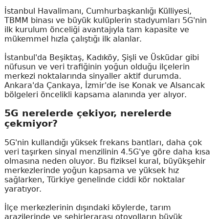
İstanbul Havalimanı, Cumhurbaşkanlığı Külliyesi,
TBMM binası ve büyük kulüplerin stadyumları 5G'nin
ilk kurulum önceliği avantajıyla tam kapasite ve
mükemmel hızla çalıştığı ilk alanlar.
İstanbul'da Beşiktaş, Kadıköy, Şişli ve Üsküdar gibi
nüfusun ve veri trafiğinin yoğun olduğu ilçelerin
merkezi noktalarında sinyaller aktif durumda.
Ankara'da Çankaya, İzmir'de ise Konak ve Alsancak
bölgeleri öncelikli kapsama alanında yer alıyor.
5G nerelerde çekiyor, nerelerde
çekmiyor?
5G'nin kullandığı yüksek frekans bantları, daha çok
veri taşırken sinyal menzilinin 4.5G'ye göre daha kısa
olmasına neden oluyor. Bu fiziksel kural, büyükşehir
merkezlerinde yoğun kapsama ve yüksek hız
sağlarken, Türkiye genelinde ciddi kör noktalar
yaratıyor.
İlçe merkezlerinin dışındaki köylerde, tarım
arazilerinde ve şehirlerarası otoyolların büyük