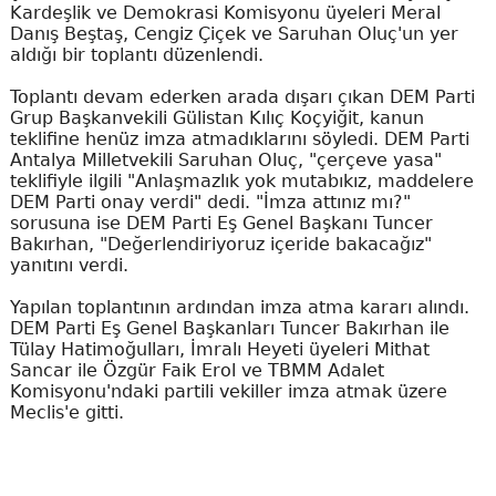
Kardeşlik ve Demokrasi Komisyonu üyeleri Meral
Danış Beştaş, Cengiz Çiçek ve Saruhan Oluç'un yer
aldığı bir toplantı düzenlendi.
Toplantı devam ederken arada dışarı çıkan DEM Parti
Grup Başkanvekili Gülistan Kılıç Koçyiğit, kanun
teklifine henüz imza atmadıklarını söyledi. DEM Parti
Antalya Milletvekili Saruhan Oluç, "çerçeve yasa"
teklifiyle ilgili "Anlaşmazlık yok mutabıkız, maddelere
DEM Parti onay verdi" dedi. "İmza attınız mı?"
sorusuna ise DEM Parti Eş Genel Başkanı Tuncer
Bakırhan, "Değerlendiriyoruz içeride bakacağız"
yanıtını verdi.
Yapılan toplantının ardından imza atma kararı alındı.
DEM Parti Eş Genel Başkanları Tuncer Bakırhan ile
Tülay Hatimoğulları, İmralı Heyeti üyeleri Mithat
Sancar ile Özgür Faik Erol ve TBMM Adalet
Komisyonu'ndaki partili vekiller imza atmak üzere
Meclis'e gitti.