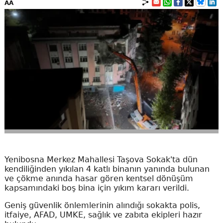
AA
Yenibosna Merkez Mahallesi Taşova Sokak'ta dün
kendiliğinden yıkılan 4 katlı binanın yanında bulunan
ve çökme anında hasar gören kentsel dönüşüm
kapsamındaki boş bina için yıkım kararı verildi.
Geniş güvenlik önlemlerinin alındığı sokakta polis,
itfaiye, AFAD, UMKE, sağlık ve zabıta ekipleri hazır