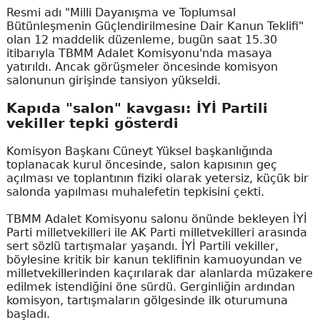
Resmi adı "Milli Dayanışma ve Toplumsal
Bütünleşmenin Güçlendirilmesine Dair Kanun Teklifi"
olan 12 maddelik düzenleme, bugün saat 15.30
itibarıyla TBMM Adalet Komisyonu'nda masaya
yatırıldı. Ancak görüşmeler öncesinde komisyon
salonunun girişinde tansiyon yükseldi.
Kapıda "salon" kavgası: İYİ Partili
vekiller tepki gösterdi
Komisyon Başkanı Cüneyt Yüksel başkanlığında
toplanacak kurul öncesinde, salon kapısının geç
açılması ve toplantının fiziki olarak yetersiz, küçük bir
salonda yapılması muhalefetin tepkisini çekti.
TBMM Adalet Komisyonu salonu önünde bekleyen İYİ
Parti milletvekilleri ile AK Parti milletvekilleri arasında
sert sözlü tartışmalar yaşandı. İYİ Partili vekiller,
böylesine kritik bir kanun teklifinin kamuoyundan ve
milletvekillerinden kaçırılarak dar alanlarda müzakere
edilmek istendiğini öne sürdü. Gerginliğin ardından
komisyon, tartışmaların gölgesinde ilk oturumuna
başladı.