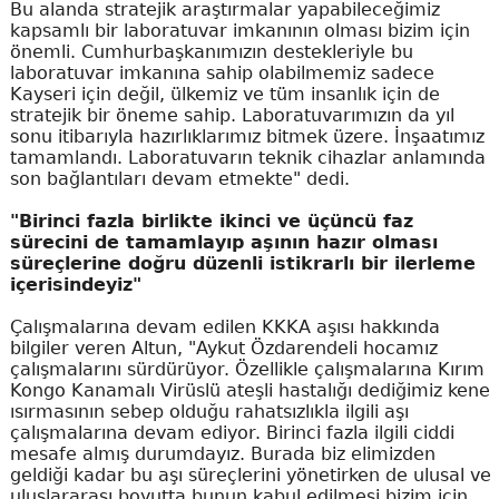
Bu alanda stratejik araştırmalar yapabileceğimiz
kapsamlı bir laboratuvar imkanının olması bizim için
önemli. Cumhurbaşkanımızın destekleriyle bu
laboratuvar imkanına sahip olabilmemiz sadece
Kayseri için değil, ülkemiz ve tüm insanlık için de
stratejik bir öneme sahip. Laboratuvarımızın da yıl
sonu itibarıyla hazırlıklarımız bitmek üzere. İnşaatımız
tamamlandı. Laboratuvarın teknik cihazlar anlamında
son bağlantıları devam etmekte" dedi.
"Birinci fazla birlikte ikinci ve üçüncü faz
sürecini de tamamlayıp aşının hazır olması
süreçlerine doğru düzenli istikrarlı bir ilerleme
içerisindeyiz"
Çalışmalarına devam edilen KKKA aşısı hakkında
bilgiler veren Altun, "Aykut Özdarendeli hocamız
çalışmalarını sürdürüyor. Özellikle çalışmalarına Kırım
Kongo Kanamalı Virüslü ateşli hastalığı dediğimiz kene
ısırmasının sebep olduğu rahatsızlıkla ilgili aşı
çalışmalarına devam ediyor. Birinci fazla ilgili ciddi
mesafe almış durumdayız. Burada biz elimizden
geldiği kadar bu aşı süreçlerini yönetirken de ulusal ve
uluslararası boyutta bunun kabul edilmesi bizim için