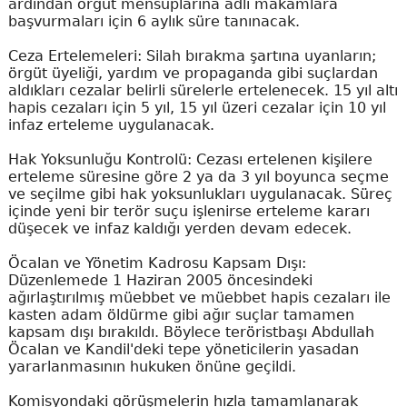
ardından örgüt mensuplarına adli makamlara
başvurmaları için 6 aylık süre tanınacak.
Ceza Ertelemeleri: Silah bırakma şartına uyanların;
örgüt üyeliği, yardım ve propaganda gibi suçlardan
aldıkları cezalar belirli sürelerle ertelenecek. 15 yıl altı
hapis cezaları için 5 yıl, 15 yıl üzeri cezalar için 10 yıl
infaz erteleme uygulanacak.
Hak Yoksunluğu Kontrolü: Cezası ertelenen kişilere
erteleme süresine göre 2 ya da 3 yıl boyunca seçme
ve seçilme gibi hak yoksunlukları uygulanacak. Süreç
içinde yeni bir terör suçu işlenirse erteleme kararı
düşecek ve infaz kaldığı yerden devam edecek.
Öcalan ve Yönetim Kadrosu Kapsam Dışı:
Düzenlemede 1 Haziran 2005 öncesindeki
ağırlaştırılmış müebbet ve müebbet hapis cezaları ile
kasten adam öldürme gibi ağır suçlar tamamen
kapsam dışı bırakıldı. Böylece teröristbaşı Abdullah
Öcalan ve Kandil'deki tepe yöneticilerin yasadan
yararlanmasının hukuken önüne geçildi.
Komisyondaki görüşmelerin hızla tamamlanarak