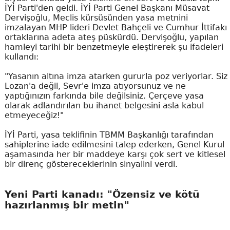
İYİ Parti'den geldi. İYİ Parti Genel Başkanı Müsavat
Dervişoğlu, Meclis kürsüsünden yasa metnini
imzalayan MHP lideri Devlet Bahçeli ve Cumhur İttifakı
ortaklarına adeta ateş püskürdü. Dervişoğlu, yapılan
hamleyi tarihi bir benzetmeyle eleştirerek şu ifadeleri
kullandı:
"Yasanın altına imza atarken gururla poz veriyorlar. Siz
Lozan'a değil, Sevr'e imza atıyorsunuz ve ne
yaptığınızın farkında bile değilsiniz. Çerçeve yasa
olarak adlandırılan bu ihanet belgesini asla kabul
etmeyeceğiz!"
İYİ Parti, yasa teklifinin TBMM Başkanlığı tarafından
sahiplerine iade edilmesini talep ederken, Genel Kurul
aşamasında her bir maddeye karşı çok sert ve kitlesel
bir direnç göstereceklerinin sinyalini verdi.
Yeni Parti kanadı: "Özensiz ve kötü
hazırlanmış bir metin"