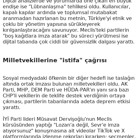
Dijital analizlerde ve yorumlarda öne çıkan en büyük
endişe ise "Lübnanlaşma" tehlikesi oldu. Kullanıcılar,
kapalı kapılar ardında ve toplumsal mutabakat
aranmadan hazırlanan bu metnin, Türkiye'yi etnik ve
çoklu bir yönetim yapısına sürükleyerek
kırılganlaştıracağını savunuyor. Meclis'teki partilerin
"boş kağıtlara imza atarak" bu süreci yürütmesi ise
dijital tabanda çok ciddi bir güvensizlik dalgası yarattı.
Milletvekillerine "istifa" çağrısı
Sosyal medyadaki öfkenin bir diğer hedefi ise taslağın
altında ortak imzası bulunan milletvekilleri oldu. AK
Parti, MHP, DEM Parti ve HÜDA-PAR'ın yanı sıra bazı
CHP'li vekillerin de teklife destek verdiğinin ortaya
çıkması, partilerin tabanlarında adeta deprem etkisi
yarattı.
İYİ Parti lideri Müsavat Dervişoğlu'nun Meclis
kürsüsünden yaptığı "Lozan'a değil, Sevr'e imza
atıyorsunuz" konuşmasına ait videolar TikTok ve X
platformlarında izlenme rekorları kırarken; seçmenler,