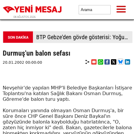
08 AĞUSTOS 2026
BTP Gebze'den gövde gösterisi: Yoğun katılımla yeni üyeler rozetlerini taktı
Durmuş'un balon sefası
20.01.2002 00:00:00
Nevşehir'de yapılan MHP'li Belediye Başkanları İstişare
Toplantısı'na katılan Sağlık Bakanı Osman Durmuş,
Göreme'de balon turu yaptı.
Korumaları yanında olmayan Osman Durmuş'a, bir
süre önce CHP Genel Başkanı Deniz Baykal'ın
gözyüzünde balonla kaybolduğu hatırlatılınca, "O,
zaten hiç inmiyor ki" dedi. Bakan, gazetecilerle balona
binmekten korkmadığını, yeryüzünün gökyüzünden