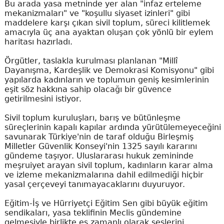
Bu arada yasa metninde yer alan "infaz erteleme
mekanizmaları" ve "koşullu siyaset izinleri" gibi
maddelere karşı çıkan sivil toplum, süreci kilitlemek
amacıyla üç ana ayaktan oluşan çok yönlü bir eylem
haritası hazırladı.
Örgütler, taslakla kurulması planlanan "Millî
Dayanışma, Kardeşlik ve Demokrasi Komisyonu" gibi
yapılarda kadınların ve toplumun geniş kesimlerinin
eşit söz hakkına sahip olacağı bir güvence
getirilmesini istiyor.
Sivil toplum kuruluşları, barış ve bütünleşme
süreçlerinin kapalı kapılar ardında yürütülemeyeceğini
savunarak Türkiye'nin de taraf olduğu Birleşmiş
Milletler Güvenlik Konseyi'nin 1325 sayılı kararını
gündeme taşıyor. Uluslararası hukuk zemininde
meşruiyet arayan sivil toplum, kadınların karar alma
ve izleme mekanizmalarına dahil edilmediği hiçbir
yasal çerçeveyi tanımayacaklarını duyuruyor.
Eğitim-İş ve Hürriyetçi Eğitim Sen gibi büyük eğitim
sendikaları, yasa teklifinin Meclis gündemine
gelmesiyle birlikte eş zamanlı olarak seslerini