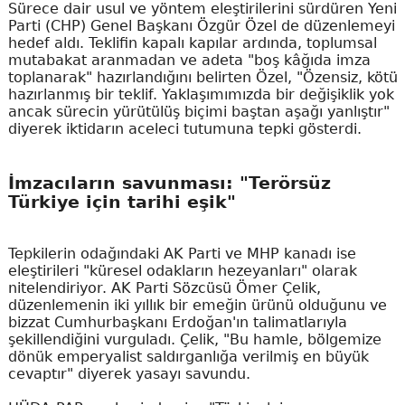
Sürece dair usul ve yöntem eleştirilerini sürdüren Yeni
Parti (CHP) Genel Başkanı Özgür Özel de düzenlemeyi
hedef aldı. Teklifin kapalı kapılar ardında, toplumsal
mutabakat aranmadan ve adeta "boş kâğıda imza
toplanarak" hazırlandığını belirten Özel, "Özensiz, kötü
hazırlanmış bir teklif. Yaklaşımımızda bir değişiklik yok
ancak sürecin yürütülüş biçimi baştan aşağı yanlıştır"
diyerek iktidarın aceleci tutumuna tepki gösterdi.
İmzacıların savunması: "Terörsüz
Türkiye için tarihi eşik"
Tepkilerin odağındaki AK Parti ve MHP kanadı ise
eleştirileri "küresel odakların hezeyanları" olarak
nitelendiriyor. AK Parti Sözcüsü Ömer Çelik,
düzenlemenin iki yıllık bir emeğin ürünü olduğunu ve
bizzat Cumhurbaşkanı Erdoğan'ın talimatlarıyla
şekillendiğini vurguladı. Çelik, "Bu hamle, bölgemize
dönük emperyalist saldırganlığa verilmiş en büyük
cevaptır" diyerek yasayı savundu.