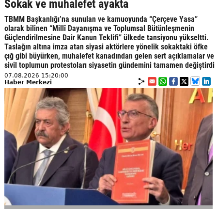
Sokak ve muhalefet ayakta
TBMM Başkanlığı’na sunulan ve kamuoyunda “Çerçeve Yasa”
olarak bilinen “Millî Dayanışma ve Toplumsal Bütünleşmenin
Güçlendirilmesine Dair Kanun Teklifi” ülkede tansiyonu yükseltti.
Taslağın altına imza atan siyasi aktörlere yönelik sokaktaki öfke
çığ gibi büyürken, muhalefet kanadından gelen sert açıklamalar ve
sivil toplumun protestoları siyasetin gündemini tamamen değiştirdi
07.08.2026 15:20:00
Haber Merkezi