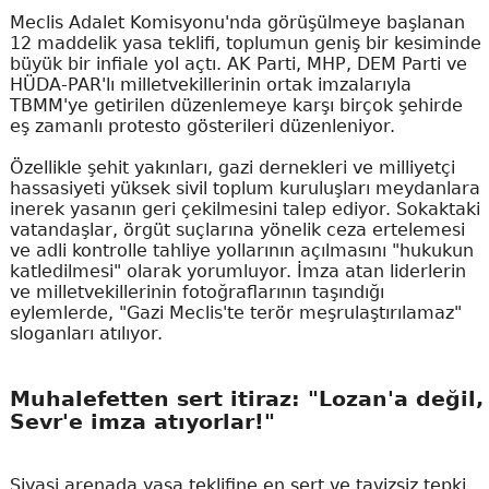
Meclis Adalet Komisyonu'nda görüşülmeye başlanan
12 maddelik yasa teklifi, toplumun geniş bir kesiminde
büyük bir infiale yol açtı. AK Parti, MHP, DEM Parti ve
HÜDA-PAR'lı milletvekillerinin ortak imzalarıyla
TBMM'ye getirilen düzenlemeye karşı birçok şehirde
eş zamanlı protesto gösterileri düzenleniyor.
Özellikle şehit yakınları, gazi dernekleri ve milliyetçi
hassasiyeti yüksek sivil toplum kuruluşları meydanlara
inerek yasanın geri çekilmesini talep ediyor. Sokaktaki
vatandaşlar, örgüt suçlarına yönelik ceza ertelemesi
ve adli kontrolle tahliye yollarının açılmasını "hukukun
katledilmesi" olarak yorumluyor. İmza atan liderlerin
ve milletvekillerinin fotoğraflarının taşındığı
eylemlerde, "Gazi Meclis'te terör meşrulaştırılamaz"
sloganları atılıyor.
Muhalefetten sert itiraz: "Lozan'a değil,
Sevr'e imza atıyorlar!"
Siyasi arenada yasa teklifine en sert ve tavizsiz tepki