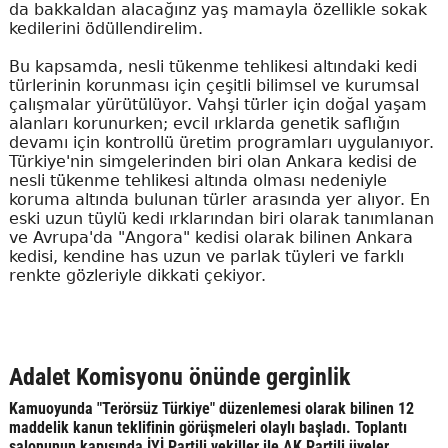
da bakkaldan alacağınz yaş mamayla özellikle sokak
kedilerini ödüllendirelim.
Bu kapsamda, nesli tükenme tehlikesi altındaki kedi
türlerinin korunması için çeşitli bilimsel ve kurumsal
çalışmalar yürütülüyor. Vahşi türler için doğal yaşam
alanları korunurken; evcil ırklarda genetik saflığın
devamı için kontrollü üretim programları uygulanıyor.
Türkiye'nin simgelerinden biri olan Ankara kedisi de
nesli tükenme tehlikesi altında olması nedeniyle
koruma altında bulunan türler arasında yer alıyor. En
eski uzun tüylü kedi ırklarından biri olarak tanımlanan
ve Avrupa'da "Angora" kedisi olarak bilinen Ankara
kedisi, kendine has uzun ve parlak tüyleri ve farklı
renkte gözleriyle dikkati çekiyor.
Adalet Komisyonu önünde gerginlik
Kamuoyunda "Terörsüz Türkiye" düzenlemesi olarak bilinen 12
maddelik kanun teklifinin görüşmeleri olaylı başladı. Toplantı
salonunun kapısında İYİ Partili vekiller ile AK Partili üyeler