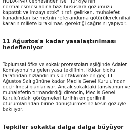
HÜDA-PAR cephesinden ise "Türkiye'nin
normalleşmesi adına bazı hususlara gözümüzü
kapattık ve imzayı attık" itirafı gelirken, muhalefet
kanadından ise metnin referanduma götürülerek nihai
kararın millete bırakılması gerektiği çağrısını yapıyor.
11 Ağustos'a kadar yasalaştırılması
hedefleniyor
Toplumsal öfke ve sokak protestoları eşliğinde Adalet
Komisyonu'na gelen yasa teklifinin, iktidar bloku
tarafından hızlandırılmış bir takvimle en geç 11
Ağustos Salı gününe kadar Meclis Genel Kurulu'ndan
geçirilmesi planlanıyor. Ancak sokaktaki tansiyonun ve
muhalefetin tırmandırdığı direncin, Meclis Genel
Kurulu'ndaki görüşmeleri tarihin en gerilimli
oturumlarından birine dönüştürmesine kesin gözüyle
bakılıyor.
Tepkiler sokakta dalga dalga büyüyor