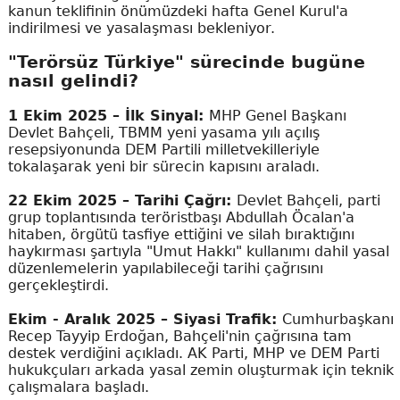
kanun teklifinin önümüzdeki hafta Genel Kurul'a
indirilmesi ve yasalaşması bekleniyor.
"Terörsüz Türkiye" sürecinde bugüne
nasıl gelindi?
1 Ekim 2025 – İlk Sinyal:
MHP Genel Başkanı
Devlet Bahçeli, TBMM yeni yasama yılı açılış
resepsiyonunda DEM Partili milletvekilleriyle
tokalaşarak yeni bir sürecin kapısını araladı.
22 Ekim 2025 – Tarihi Çağrı:
Devlet Bahçeli, parti
grup toplantısında teröristbaşı Abdullah Öcalan'a
hitaben, örgütü tasfiye ettiğini ve silah bıraktığını
haykırması şartıyla "Umut Hakkı" kullanımı dahil yasal
düzenlemelerin yapılabileceği tarihi çağrısını
gerçekleştirdi.
Ekim - Aralık 2025 – Siyasi Trafik:
Cumhurbaşkanı
Recep Tayyip Erdoğan, Bahçeli'nin çağrısına tam
destek verdiğini açıkladı. AK Parti, MHP ve DEM Parti
hukukçuları arkada yasal zemin oluşturmak için teknik
çalışmalara başladı.