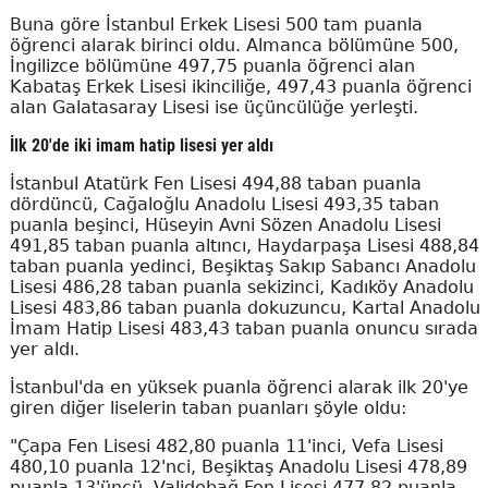
Buna göre İstanbul Erkek Lisesi 500 tam puanla
öğrenci alarak birinci oldu. Almanca bölümüne 500,
İngilizce bölümüne 497,75 puanla öğrenci alan
Kabataş Erkek Lisesi ikinciliğe, 497,43 puanla öğrenci
alan Galatasaray Lisesi ise üçüncülüğe yerleşti.
İlk 20'de iki imam hatip lisesi yer aldı
İstanbul Atatürk Fen Lisesi 494,88 taban puanla
dördüncü, Cağaloğlu Anadolu Lisesi 493,35 taban
puanla beşinci, Hüseyin Avni Sözen Anadolu Lisesi
491,85 taban puanla altıncı, Haydarpaşa Lisesi 488,84
taban puanla yedinci, Beşiktaş Sakıp Sabancı Anadolu
Lisesi 486,28 taban puanla sekizinci, Kadıköy Anadolu
Lisesi 483,86 taban puanla dokuzuncu, Kartal Anadolu
İmam Hatip Lisesi 483,43 taban puanla onuncu sırada
yer aldı.
İstanbul'da en yüksek puanla öğrenci alarak ilk 20'ye
giren diğer liselerin taban puanları şöyle oldu:
"Çapa Fen Lisesi 482,80 puanla 11'inci, Vefa Lisesi
480,10 puanla 12'nci, Beşiktaş Anadolu Lisesi 478,89
puanla 13'üncü, Validebağ Fen Lisesi 477,82 puanla