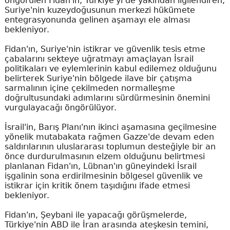
öngörülen Fidan'ın, Türkiye'yi de yakından ilgilendiren,
Suriye'nin kuzeydoğusunun merkezi hükümete
entegrasyonunda gelinen aşamayı ele alması
bekleniyor.
Fidan'ın, Suriye'nin istikrar ve güvenlik tesis etme
çabalarını sekteye uğratmayı amaçlayan İsrail
politikaları ve eylemlerinin kabul edilemez olduğunu
belirterek Suriye'nin bölgede ilave bir çatışma
sarmalının içine çekilmeden normalleşme
doğrultusundaki adımlarını sürdürmesinin önemini
vurgulayacağı öngörülüyor.
İsrail'in, Barış Planı'nın ikinci aşamasına geçilmesine
yönelik mutabakata rağmen Gazze'de devam eden
saldırılarının uluslararası toplumun desteğiyle bir an
önce durdurulmasının elzem olduğunu belirtmesi
planlanan Fidan'ın, Lübnan'ın güneyindeki İsrail
işgalinin sona erdirilmesinin bölgesel güvenlik ve
istikrar için kritik önem taşıdığını ifade etmesi
bekleniyor.
Fidan'ın, Şeybani ile yapacağı görüşmelerde,
Türkiye'nin ABD ile İran arasında ateşkesin temini,