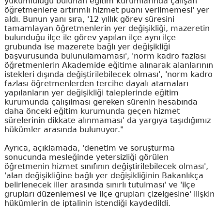
yükümlülüğü bulunan eğitim kurumlarında çalışan
öğretmenlere artırımlı hizmet puanı verilmemesi' yer
aldı. Bunun yanı sıra, '12 yıllık görev süresini
tamamlayan öğretmenlerin yer değişikliği, mazeretin
bulunduğu ilçe ile görev yapılan ilçe aynı ilçe
grubunda ise mazerete bağlı yer değişikliği
başvurusunda bulunulamaması', 'norm kadro fazlası
öğretmenlerin Akademide eğitime alınarak alanlarının
istekleri dışında değiştirilebilecek olması', 'norm kadro
fazlası öğretmenlerden tercihe dayalı atamaları
yapılanların yer değişikliği taleplerinde eğitim
kurumunda çalışılması gereken sürenin hesabında
daha önceki eğitim kurumunda geçen hizmet
sürelerinin dikkate alınmaması' da yargıya taşıdığımız
hükümler arasında bulunuyor."
Ayrıca, açıklamada, 'denetim ve soruşturma
sonucunda mesleğinde yetersizliği görülen
öğretmenin hizmet sınıfının değiştirilebilecek olması',
'alan değişikliğine bağlı yer değişikliğinin Bakanlıkça
belirlenecek iller arasında sınırlı tutulması' ve 'ilçe
grupları düzenlemesi ve ilçe grupları çizelgesine' ilişkin
hükümlerin de iptalinin istendiği kaydedildi.