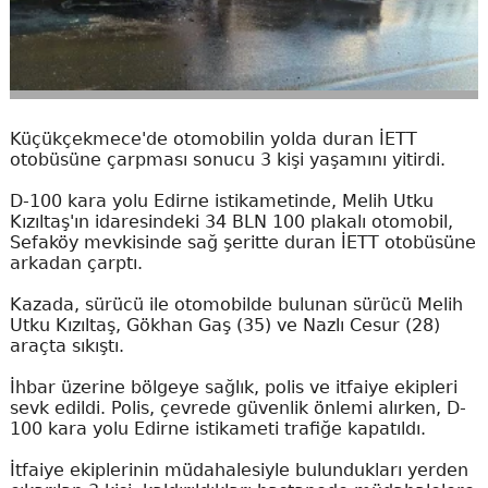
Küçükçekmece'de otomobilin yolda duran İETT
otobüsüne çarpması sonucu 3 kişi yaşamını yitirdi.
D-100 kara yolu Edirne istikametinde, Melih Utku
Kızıltaş'ın idaresindeki 34 BLN 100 plakalı otomobil,
Sefaköy mevkisinde sağ şeritte duran İETT otobüsüne
arkadan çarptı.
Kazada, sürücü ile otomobilde bulunan sürücü Melih
Utku Kızıltaş, Gökhan Gaş (35) ve Nazlı Cesur (28)
araçta sıkıştı.
İhbar üzerine bölgeye sağlık, polis ve itfaiye ekipleri
sevk edildi. Polis, çevrede güvenlik önlemi alırken, D-
100 kara yolu Edirne istikameti trafiğe kapatıldı.
İtfaiye ekiplerinin müdahalesiyle bulundukları yerden