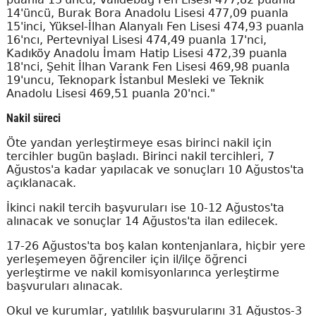
14'üncü, Burak Bora Anadolu Lisesi 477,09 puanla
15'inci, Yüksel-İlhan Alanyalı Fen Lisesi 474,93 puanla
16'ncı, Pertevniyal Lisesi 474,49 puanla 17'nci,
Kadıköy Anadolu İmam Hatip Lisesi 472,39 puanla
18'nci, Şehit İlhan Varank Fen Lisesi 469,98 puanla
19'uncu, Teknopark İstanbul Mesleki ve Teknik
Anadolu Lisesi 469,51 puanla 20'nci."
Nakil süreci
Öte yandan yerleştirmeye esas birinci nakil için
tercihler bugün başladı. Birinci nakil tercihleri, 7
Ağustos'a kadar yapılacak ve sonuçları 10 Ağustos'ta
açıklanacak.
İkinci nakil tercih başvuruları ise 10-12 Ağustos'ta
alınacak ve sonuçlar 14 Ağustos'ta ilan edilecek.
17-26 Ağustos'ta boş kalan kontenjanlara, hiçbir yere
yerleşemeyen öğrenciler için il/ilçe öğrenci
yerleştirme ve nakil komisyonlarınca yerleştirme
başvuruları alınacak.
Okul ve kurumlar, yatılılık başvurularını 31 Ağustos-3