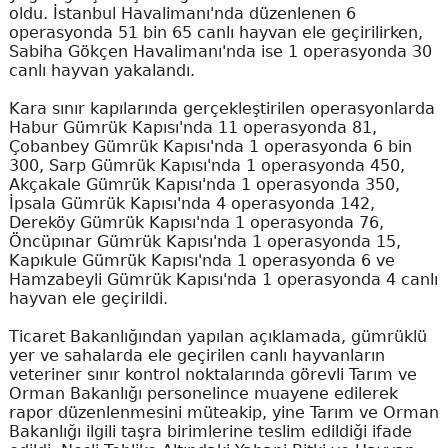
oldu. İstanbul Havalimanı'nda düzenlenen 6
operasyonda 51 bin 65 canlı hayvan ele geçirilirken,
Sabiha Gökçen Havalimanı'nda ise 1 operasyonda 30
canlı hayvan yakalandı.
Kara sınır kapılarında gerçekleştirilen operasyonlarda
Habur Gümrük Kapısı'nda 11 operasyonda 81,
Çobanbey Gümrük Kapısı'nda 1 operasyonda 6 bin
300, Sarp Gümrük Kapısı'nda 1 operasyonda 450,
Akçakale Gümrük Kapısı'nda 1 operasyonda 350,
İpsala Gümrük Kapısı'nda 4 operasyonda 142,
Dereköy Gümrük Kapısı'nda 1 operasyonda 76,
Öncüpınar Gümrük Kapısı'nda 1 operasyonda 15,
Kapıkule Gümrük Kapısı'nda 1 operasyonda 6 ve
Hamzabeyli Gümrük Kapısı'nda 1 operasyonda 4 canlı
hayvan ele geçirildi.
Ticaret Bakanlığından yapılan açıklamada, gümrüklü
yer ve sahalarda ele geçirilen canlı hayvanların
veteriner sınır kontrol noktalarında görevli Tarım ve
Orman Bakanlığı personelince muayene edilerek
rapor düzenlenmesini müteakip, yine Tarım ve Orman
Bakanlığı ilgili taşra birimlerine teslim edildiği ifade