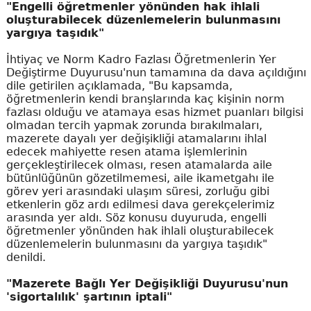
"Engelli öğretmenler yönünden hak ihlali
oluşturabilecek düzenlemelerin bulunmasını
yargıya taşıdık"
İhtiyaç ve Norm Kadro Fazlası Öğretmenlerin Yer
Değiştirme Duyurusu'nun tamamına da dava açıldığını
dile getirilen açıklamada, "Bu kapsamda,
öğretmenlerin kendi branşlarında kaç kişinin norm
fazlası olduğu ve atamaya esas hizmet puanları bilgisi
olmadan tercih yapmak zorunda bırakılmaları,
mazerete dayalı yer değişikliği atamalarını ihlal
edecek mahiyette resen atama işlemlerinin
gerçekleştirilecek olması, resen atamalarda aile
bütünlüğünün gözetilmemesi, aile ikametgahı ile
görev yeri arasındaki ulaşım süresi, zorluğu gibi
etkenlerin göz ardı edilmesi dava gerekçelerimiz
arasında yer aldı. Söz konusu duyuruda, engelli
öğretmenler yönünden hak ihlali oluşturabilecek
düzenlemelerin bulunmasını da yargıya taşıdık"
denildi.
"Mazerete Bağlı Yer Değişikliği Duyurusu'nun
'sigortalılık' şartının iptali"