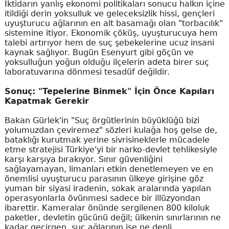
İktidarın yanlış ekonomi politikaları sonucu halkın içine
itildiği derin yoksulluk ve geleceksizlik hissi, gençleri
uyuşturucu ağlarının en alt basamağı olan "torbacılık"
sistemine itiyor. Ekonomik çöküş, uyuşturucuya hem
talebi artırıyor hem de suç şebekelerine ucuz insani
kaynak sağlıyor. Bugün Esenyurt gibi göçün ve
yoksulluğun yoğun olduğu ilçelerin adeta birer suç
laboratuvarına dönmesi tesadüf değildir.
Sonuç: "Tepelerine Binmek" İçin Önce Kapıları
Kapatmak Gerekir
Bakan Gürlek'in "Suç örgütlerinin büyüklüğü bizi
yolumuzdan çeviremez" sözleri kulağa hoş gelse de,
bataklığı kurutmak yerine sivrisineklerle mücadele
etme stratejisi Türkiye'yi bir narko-devlet tehlikesiyle
karşı karşıya bırakıyor. Sınır güvenliğini
sağlayamayan, limanları etkin denetlemeyen ve en
önemlisi uyuşturucu parasının ülkeye girişine göz
yuman bir siyasi iradenin, sokak aralarında yapılan
operasyonlarla övünmesi sadece bir illüzyondan
ibarettir. Kameralar önünde sergilenen 800 kiloluk
paketler, devletin gücünü değil; ülkenin sınırlarının ne
kadar geçirgen, suç ağlarının ise ne denli