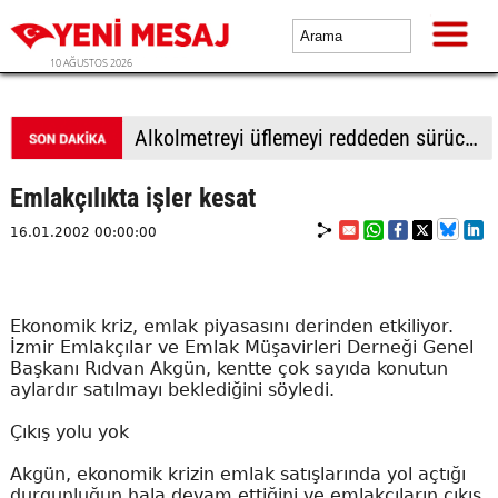
10 AĞUSTOS 2026
Alkolmetreyi üflemeyi reddeden sürücüye 350 bin TL ceza
Emlakçılıkta işler kesat
16.01.2002 00:00:00
Ekonomik kriz, emlak piyasasını derinden etkiliyor.
İzmir Emlakçılar ve Emlak Müşavirleri Derneği Genel
Başkanı Rıdvan Akgün, kentte çok sayıda konutun
aylardır satılmayı beklediğini söyledi.
Çıkış yolu yok
Akgün, ekonomik krizin emlak satışlarında yol açtığı
durgunluğun hala devam ettiğini ve emlakçıların çıkış