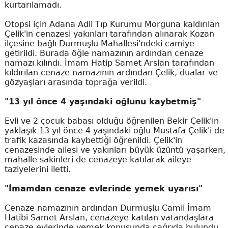
kurtarılamadı.
Otopsi için Adana Adli Tıp Kurumu Morguna kaldırılan
Çelik'in cenazesi yakınları tarafından alınarak Kozan
ilçesine bağlı Durmuşlu Mahallesi'ndeki camiye
getirildi. Burada öğle namazının ardından cenaze
namazı kılındı. İmam Hatip Samet Arslan tarafından
kıldırılan cenaze namazının ardından Çelik, dualar ve
gözyaşları arasında toprağa verildi.
"13 yıl önce 4 yaşındaki oğlunu kaybetmiş"
Evli ve 2 çocuk babası olduğu öğrenilen Bekir Çelik'in
yaklaşık 13 yıl önce 4 yaşındaki oğlu Mustafa Çelik'i de
trafik kazasında kaybettiği öğrenildi. Çelik'in
cenazesinde ailesi ve yakınları büyük üzüntü yaşarken,
mahalle sakinleri de cenazeye katılarak aileye
taziyelerini iletti.
"İmamdan cenaze evlerinde yemek uyarısı"
Cenaze namazının ardından Durmuşlu Camii İmam
Hatibi Samet Arslan, cenazeye katılan vatandaşlara
cenaze evlerinde yemek konusunda çağrıda bulundu.