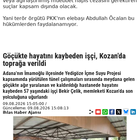
veya ağırlaştırılmış müebbet hapis cezasını gerektiren
suçlar kapsam dışında olacak.
Yani terör örgütü PKK'nın elebaşı Abdullah Öcalan bu
hükümlerden faydalanamıyor.
Göçükte hayatını kaybeden işçi, Kozan'da
toprağa verildi
Adana'nın İmamoğlu ilçesinde Yedigöze İçme Suyu Projesi
kapsamında yürütülen tünel çalışmaları sırasında meydana gelen
göçükte ağır yaralanan ve kaldırıldığı hastanede hayatını
kaybeden 57 yaşındaki işçi Bekir Çelik, memleketi Kozan'da son
yolculuğuna uğurlandı
09.08.2026 15:05:00 /
Güncelleme: 09.08.2026 15:08:13
İhlas Haber Ajansı