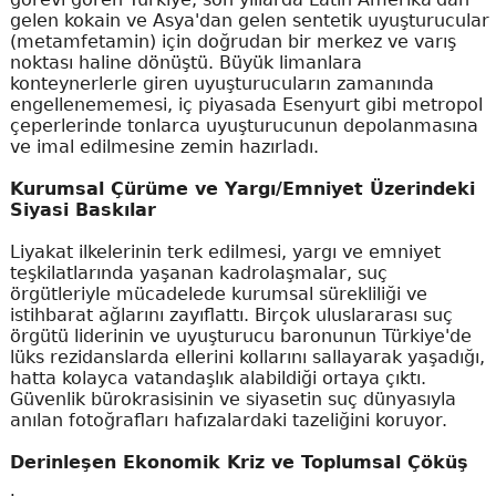
gelen kokain ve Asya'dan gelen sentetik uyuşturucular
(metamfetamin) için doğrudan bir merkez ve varış
noktası haline dönüştü. Büyük limanlara
konteynerlerle giren uyuşturucuların zamanında
engellenememesi, iç piyasada Esenyurt gibi metropol
çeperlerinde tonlarca uyuşturucunun depolanmasına
ve imal edilmesine zemin hazırladı.
Kurumsal Çürüme ve Yargı/Emniyet Üzerindeki
Siyasi Baskılar
Liyakat ilkelerinin terk edilmesi, yargı ve emniyet
teşkilatlarında yaşanan kadrolaşmalar, suç
örgütleriyle mücadelede kurumsal sürekliliği ve
istihbarat ağlarını zayıflattı. Birçok uluslararası suç
örgütü liderinin ve uyuşturucu baronunun Türkiye'de
lüks rezidanslarda ellerini kollarını sallayarak yaşadığı,
hatta kolayca vatandaşlık alabildiği ortaya çıktı.
Güvenlik bürokrasisinin ve siyasetin suç dünyasıyla
anılan fotoğrafları hafızalardaki tazeliğini koruyor.
Derinleşen Ekonomik Kriz ve Toplumsal Çöküş