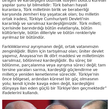
birliğini ve kardeşliğini bozmak isteyen bölücü küresel
yapılar şunu iyi bilmelidir: Türk baharı hayali
kuranlara, Türk milletinin birlik ve beraberliği
karşısında zemheri kışı yaşatacak olan; bu milletin
ortak iradesi, Türkiye Cumhuriyeti Devleti'nin
kararlılığı ve sarsılmaz kardeşliğimizdir. Türk milleti;
içerisinde barındırdığı bütün evlatlarıyla, bütün
kültürleriyle, bütün dilleriyle ve bütün renkleriyle
ayrılmaz bir bütündür.
Farklılıklarımız ayrışmanın değil, ortak vatanımızın
zenginliğidir. Bizim için tartışılmaz olan; üniter devlet
yapımız, Anayasa'nın ilk dört maddesi ve milletimizin
sarsılmaz, bölünmez kardeşliğidir. Bu süreç bir
bölünme, parçalanma veya ayrışma süreci değil; tam
tersine yaraları sarma, kardeşliği güçlendirme ve
milletçe yeniden kenetlenme sürecidir. Türkiye'nin
önce bölgesel, ardından küresel bir güç olmasının
yolu; kendi içinde kavga eden değil, kardeşliğini
dünyaya ilan eden güçlü bir Türkiye'den geçmektedir"
ifadelerini kullandı.