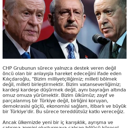
CHP Grubunun sürece yalnızca destek veren değil
öncü olan bir anlayışla hareket edeceğini ifade eden
Kılıçdaroğlu, "Bizim milliyetçiliğimiz; milleti bölmek
değil, milleti birleştirmektir. Bizim vatanseverliğimiz;
kardeşi kardeşe düşürmek değil, aynı bayrağın altında
omuz omuza yürümektir. Bizim ülkümüz; zayıf ve
parçalanmış bir Türkiye değil, birliğini koruyan,
demokrasisi güçlü, ekonomisi sağlam, itibarlı ve büyük
bir Türkiye'dir. Bu sürece tereddütsüz katkı vereceğiz.
Ancak ülkemizde yeni bir iç karışıklık, ayrışma ve
çatışma zemini oluşturmaya çalışan bölücü küresel