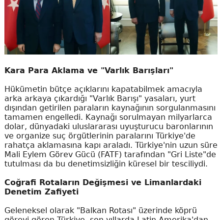
Kara Para Aklama ve "Varlık Barışları"
Hükümetin bütçe açıklarını kapatabilmek amacıyla
arka arkaya çıkardığı "Varlık Barışı" yasaları, yurt
dışından getirilen paraların kaynağının sorgulanmasını
tamamen engelledi. Kaynağı sorulmayan milyarlarca
dolar, dünyadaki uluslararası uyuşturucu baronlarının
ve organize suç örgütlerinin paralarını Türkiye'de
rahatça aklamasına kapı araladı. Türkiye'nin uzun süre
Mali Eylem Görev Gücü (FATF) tarafından "Gri Liste"de
tutulması da bu denetimsizliğin küresel bir tesciliydi.
Coğrafi Rotaların Değişmesi ve Limanlardaki
Denetim Zafiyeti
Geleneksel olarak "Balkan Rotası" üzerinde köprü
görevi gören Türkiye, son yıllarda Latin Amerika'dan