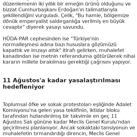
düzenlemenin iki yıllık bir emeğin ürünü olduğunu ve
bizzat Cumhurbaşkanı Erdoğan'ın talimatlarıyla
şekillendiğini vurguladı. Çelik, "Bu hamle, bölgemize
dönük emperyalist saldırganlığa verilmiş en büyük
cevaptır" diyerek yasayı savundu.
HÜDA-PAR cephesinden ise "Türkiye'nin
normalleşmesi adına bazı hususlara gözümüzü
kapattık ve imzayı attık" itirafı gelirken, muhalefet
kanadından ise metnin referanduma götürülerek nihai
kararın millete bırakılması gerektiği çağrısını yapıyor.
11 Ağustos'a kadar yasalaştırılması
hedefleniyor
Toplumsal öfke ve sokak protestoları eşliğinde Adalet
Komisyonu'na gelen yasa teklifinin, iktidar bloku
tarafından hızlandırılmış bir takvimle en geç 11
Ağustos Salı gününe kadar Meclis Genel Kurulu'ndan
geçirilmesi planlanıyor. Ancak sokaktaki tansiyonun ve
muhalefetin tırmandırdığı direncin, Meclis Genel