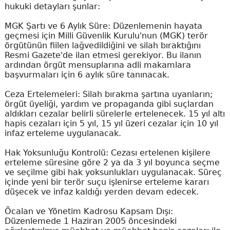
hukuki detayları şunlar:
MGK Şartı ve 6 Aylık Süre: Düzenlemenin hayata
geçmesi için Milli Güvenlik Kurulu'nun (MGK) terör
örgütünün fiilen lağvedildiğini ve silah bıraktığını
Resmi Gazete'de ilan etmesi gerekiyor. Bu ilanın
ardından örgüt mensuplarına adli makamlara
başvurmaları için 6 aylık süre tanınacak.
Ceza Ertelemeleri: Silah bırakma şartına uyanların;
örgüt üyeliği, yardım ve propaganda gibi suçlardan
aldıkları cezalar belirli sürelerle ertelenecek. 15 yıl altı
hapis cezaları için 5 yıl, 15 yıl üzeri cezalar için 10 yıl
infaz erteleme uygulanacak.
Hak Yoksunluğu Kontrolü: Cezası ertelenen kişilere
erteleme süresine göre 2 ya da 3 yıl boyunca seçme
ve seçilme gibi hak yoksunlukları uygulanacak. Süreç
içinde yeni bir terör suçu işlenirse erteleme kararı
düşecek ve infaz kaldığı yerden devam edecek.
Öcalan ve Yönetim Kadrosu Kapsam Dışı:
Düzenlemede 1 Haziran 2005 öncesindeki