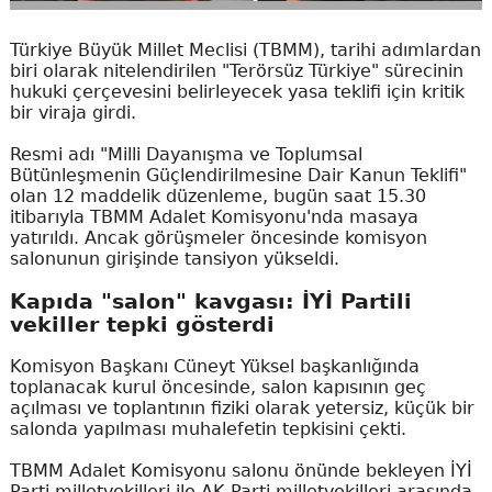
Türkiye Büyük Millet Meclisi (TBMM), tarihi adımlardan
biri olarak nitelendirilen "Terörsüz Türkiye" sürecinin
hukuki çerçevesini belirleyecek yasa teklifi için kritik
bir viraja girdi.
Resmi adı "Milli Dayanışma ve Toplumsal
Bütünleşmenin Güçlendirilmesine Dair Kanun Teklifi"
olan 12 maddelik düzenleme, bugün saat 15.30
itibarıyla TBMM Adalet Komisyonu'nda masaya
yatırıldı. Ancak görüşmeler öncesinde komisyon
salonunun girişinde tansiyon yükseldi.
Kapıda "salon" kavgası: İYİ Partili
vekiller tepki gösterdi
Komisyon Başkanı Cüneyt Yüksel başkanlığında
toplanacak kurul öncesinde, salon kapısının geç
açılması ve toplantının fiziki olarak yetersiz, küçük bir
salonda yapılması muhalefetin tepkisini çekti.
TBMM Adalet Komisyonu salonu önünde bekleyen İYİ
Parti milletvekilleri ile AK Parti milletvekilleri arasında