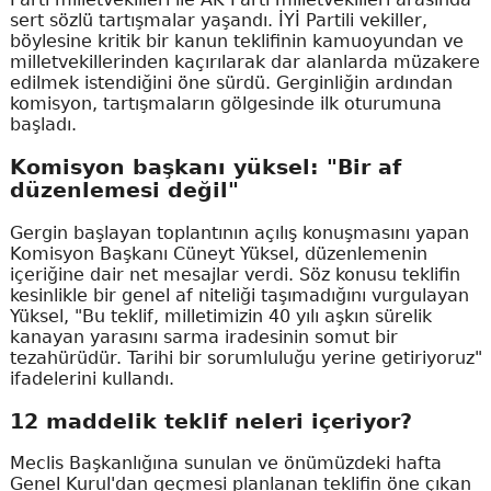
sert sözlü tartışmalar yaşandı. İYİ Partili vekiller,
böylesine kritik bir kanun teklifinin kamuoyundan ve
milletvekillerinden kaçırılarak dar alanlarda müzakere
edilmek istendiğini öne sürdü. Gerginliğin ardından
komisyon, tartışmaların gölgesinde ilk oturumuna
başladı.
Komisyon başkanı yüksel: "Bir af
düzenlemesi değil"
Gergin başlayan toplantının açılış konuşmasını yapan
Komisyon Başkanı Cüneyt Yüksel, düzenlemenin
içeriğine dair net mesajlar verdi. Söz konusu teklifin
kesinlikle bir genel af niteliği taşımadığını vurgulayan
Yüksel, "Bu teklif, milletimizin 40 yılı aşkın sürelik
kanayan yarasını sarma iradesinin somut bir
tezahürüdür. Tarihi bir sorumluluğu yerine getiriyoruz"
ifadelerini kullandı.
12 maddelik teklif neleri içeriyor?
Meclis Başkanlığına sunulan ve önümüzdeki hafta
Genel Kurul'dan geçmesi planlanan teklifin öne çıkan