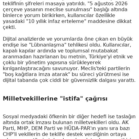
teklifinin şifreleri masaya yatırıldı. "5 ağustos 2026
çerçeve yasanın meclise sunulması" başlığı altında
binlerce yorum birikirken, kullanıcılar özellikle
yasadaki "10 yıllık infaz erteleme" maddesine dikkat
çekti.
Dijital analizlerde ve yorumlarda öne çıkan en büyük
endişe ise "Lübnanlaşma" tehlikesi oldu. Kullanıcılar,
kapalı kapılar ardında ve toplumsal mutabakat
aranmadan hazırlanan bu metnin, Türkiye'yi etnik ve
çoklu bir yönetim yapısına sürükleyerek
kırılganlaştıracağını savunuyor. Meclis'teki partilerin
"boş kağıtlara imza atarak" bu süreci yürütmesi ise
dijital tabanda çok ciddi bir güvensizlik dalgası yarattı.
Milletvekillerine "istifa" çağrısı
Sosyal medyadaki öfkenin bir diğer hedefi ise taslağın
altında ortak imzası bulunan milletvekilleri oldu. AK
Parti, MHP, DEM Parti ve HÜDA-PAR'ın yanı sıra bazı
CHP'li vekillerin de teklife destek verdiğinin ortaya