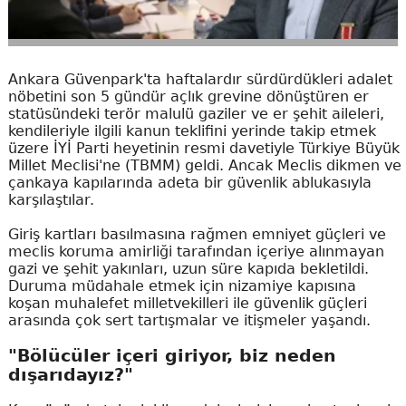
Ankara Güvenpark'ta haftalardır sürdürdükleri adalet
nöbetini son 5 gündür açlık grevine dönüştüren er
statüsündeki terör malulü gaziler ve er şehit aileleri,
kendileriyle ilgili kanun teklifini yerinde takip etmek
üzere İYİ Parti heyetinin resmi davetiyle Türkiye Büyük
Millet Meclisi'ne (TBMM) geldi. Ancak Meclis dikmen ve
çankaya kapılarında adeta bir güvenlik ablukasıyla
karşılaştılar.
Giriş kartları basılmasına rağmen emniyet güçleri ve
meclis koruma amirliği tarafından içeriye alınmayan
gazi ve şehit yakınları, uzun süre kapıda bekletildi.
Duruma müdahale etmek için nizamiye kapısına
koşan muhalefet milletvekilleri ile güvenlik güçleri
arasında çok sert tartışmalar ve itişmeler yaşandı.
"Bölücüler içeri giriyor, biz neden
dışarıdayız?"