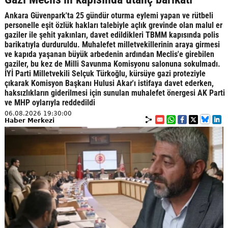
Ankara Güvenpark'ta 25 gündür oturma eylemi yapan ve rütbeli
personelle eşit özlük hakları talebiyle açlık grevinde olan malul er
gaziler ile şehit yakınları, davet edildikleri TBMM kapısında polis
barikatıyla durduruldu. Muhalefet milletvekillerinin araya girmesi
ve kapıda yaşanan büyük arbedenin ardından Meclis'e girebilen
gaziler, bu kez de Milli Savunma Komisyonu salonuna sokulmadı.
İYİ Parti Milletvekili Selçuk Türkoğlu, kürsüye gazi proteziyle
çıkarak Komisyon Başkanı Hulusi Akar'ı istifaya davet ederken,
haksızlıkların giderilmesi için sunulan muhalefet önergesi AK Parti
ve MHP oylarıyla reddedildi
06.08.2026 19:30:00
Haber Merkezi