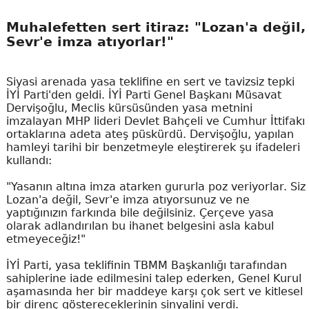
Muhalefetten sert itiraz: "Lozan'a değil,
Sevr'e imza atıyorlar!"
Siyasi arenada yasa teklifine en sert ve tavizsiz tepki
İYİ Parti'den geldi. İYİ Parti Genel Başkanı Müsavat
Dervişoğlu, Meclis kürsüsünden yasa metnini
imzalayan MHP lideri Devlet Bahçeli ve Cumhur İttifakı
ortaklarına adeta ateş püskürdü. Dervişoğlu, yapılan
hamleyi tarihi bir benzetmeyle eleştirerek şu ifadeleri
kullandı:
"Yasanın altına imza atarken gururla poz veriyorlar. Siz
Lozan'a değil, Sevr'e imza atıyorsunuz ve ne
yaptığınızın farkında bile değilsiniz. Çerçeve yasa
olarak adlandırılan bu ihanet belgesini asla kabul
etmeyeceğiz!"
İYİ Parti, yasa teklifinin TBMM Başkanlığı tarafından
sahiplerine iade edilmesini talep ederken, Genel Kurul
aşamasında her bir maddeye karşı çok sert ve kitlesel
bir direnç göstereceklerinin sinyalini verdi.