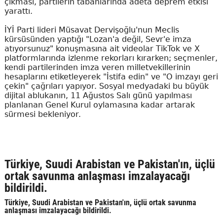
çıkması, partilerin tabanlarında adeta deprem etkisi
yarattı.
İYİ Parti lideri Müsavat Dervişoğlu'nun Meclis
kürsüsünden yaptığı "Lozan'a değil, Sevr'e imza
atıyorsunuz" konuşmasına ait videolar TikTok ve X
platformlarında izlenme rekorları kırarken; seçmenler,
kendi partilerinden imza veren milletvekillerinin
hesaplarını etiketleyerek "İstifa edin" ve "O imzayı geri
çekin" çağrıları yapıyor. Sosyal medyadaki bu büyük
dijital ablukanın, 11 Ağustos Salı günü yapılması
planlanan Genel Kurul oylamasına kadar artarak
sürmesi bekleniyor.
Türkiye, Suudi Arabistan ve Pakistan'ın, üçlü
ortak savunma anlaşması imzalayacağı
bildirildi.
Türkiye, Suudi Arabistan ve Pakistan'ın, üçlü ortak savunma
anlaşması imzalayacağı bildirildi.