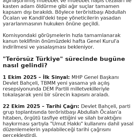
ağırlaştırılmış müebbet ve müebbet hapis cezaları ile
kasten adam öldürme gibi ağır suçlar tamamen
kapsam dışı bırakıldı. Böylece teröristbaşı Abdullah
Öcalan ve Kandil'deki tepe yöneticilerin yasadan
yararlanmasının hukuken önüne geçildi.
Komisyondaki görüşmelerin hızla tamamlanarak
kanun teklifinin önümüzdeki hafta Genel Kurul'a
indirilmesi ve yasalaşması bekleniyor.
"Terörsüz Türkiye" sürecinde bugüne
nasıl gelindi?
1 Ekim 2025 – İlk Sinyal:
MHP Genel Başkanı
Devlet Bahçeli, TBMM yeni yasama yılı açılış
resepsiyonunda DEM Partili milletvekilleriyle
tokalaşarak yeni bir sürecin kapısını araladı.
22 Ekim 2025 – Tarihi Çağrı:
Devlet Bahçeli, parti
grup toplantısında teröristbaşı Abdullah Öcalan'a
hitaben, örgütü tasfiye ettiğini ve silah bıraktığını
haykırması şartıyla "Umut Hakkı" kullanımı dahil yasal
düzenlemelerin yapılabileceği tarihi çağrısını
gerçekleştirdi.