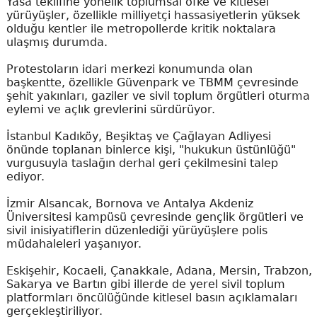
Yasa teklifine yönelik toplumsal öfke ve kitlesel
yürüyüşler, özellikle milliyetçi hassasiyetlerin yüksek
olduğu kentler ile metropollerde kritik noktalara
ulaşmış durumda.
Protestoların idari merkezi konumunda olan
başkentte, özellikle Güvenpark ve TBMM çevresinde
şehit yakınları, gaziler ve sivil toplum örgütleri oturma
eylemi ve açlık grevlerini sürdürüyor.
İstanbul Kadıköy, Beşiktaş ve Çağlayan Adliyesi
önünde toplanan binlerce kişi, "hukukun üstünlüğü"
vurgusuyla taslağın derhal geri çekilmesini talep
ediyor.
İzmir Alsancak, Bornova ve Antalya Akdeniz
Üniversitesi kampüsü çevresinde gençlik örgütleri ve
sivil inisiyatiflerin düzenlediği yürüyüşlere polis
müdahaleleri yaşanıyor.
Eskişehir, Kocaeli, Çanakkale, Adana, Mersin, Trabzon,
Sakarya ve Bartın gibi illerde de yerel sivil toplum
platformları öncülüğünde kitlesel basın açıklamaları
gerçekleştiriliyor.