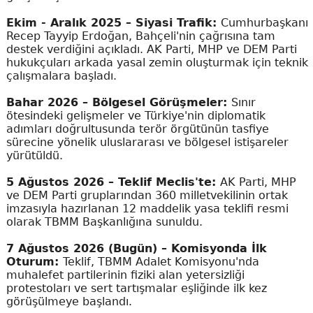
Ekim - Aralık 2025 – Siyasi Trafik:
Cumhurbaşkanı
Recep Tayyip Erdoğan, Bahçeli'nin çağrısına tam
destek verdiğini açıkladı. AK Parti, MHP ve DEM Parti
hukukçuları arkada yasal zemin oluşturmak için teknik
çalışmalara başladı.
Bahar 2026 – Bölgesel Görüşmeler:
Sınır
ötesindeki gelişmeler ve Türkiye'nin diplomatik
adımları doğrultusunda terör örgütünün tasfiye
sürecine yönelik uluslararası ve bölgesel istişareler
yürütüldü.
5 Ağustos 2026 – Teklif Meclis'te:
AK Parti, MHP
ve DEM Parti gruplarından 360 milletvekilinin ortak
imzasıyla hazırlanan 12 maddelik yasa teklifi resmi
olarak TBMM Başkanlığına sunuldu.
7 Ağustos 2026 (Bugün) – Komisyonda İlk
Oturum:
Teklif, TBMM Adalet Komisyonu'nda
muhalefet partilerinin fiziki alan yetersizliği
protestoları ve sert tartışmalar eşliğinde ilk kez
görüşülmeye başlandı.