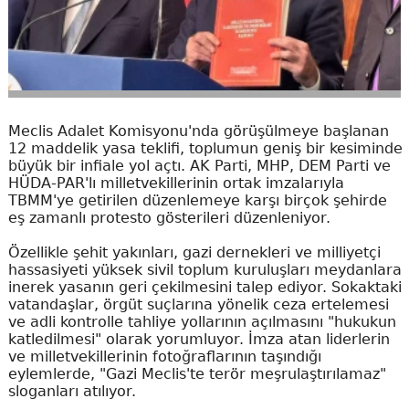
Meclis Adalet Komisyonu'nda görüşülmeye başlanan
12 maddelik yasa teklifi, toplumun geniş bir kesiminde
büyük bir infiale yol açtı. AK Parti, MHP, DEM Parti ve
HÜDA-PAR'lı milletvekillerinin ortak imzalarıyla
TBMM'ye getirilen düzenlemeye karşı birçok şehirde
eş zamanlı protesto gösterileri düzenleniyor.
Özellikle şehit yakınları, gazi dernekleri ve milliyetçi
hassasiyeti yüksek sivil toplum kuruluşları meydanlara
inerek yasanın geri çekilmesini talep ediyor. Sokaktaki
vatandaşlar, örgüt suçlarına yönelik ceza ertelemesi
ve adli kontrolle tahliye yollarının açılmasını "hukukun
katledilmesi" olarak yorumluyor. İmza atan liderlerin
ve milletvekillerinin fotoğraflarının taşındığı
eylemlerde, "Gazi Meclis'te terör meşrulaştırılamaz"
sloganları atılıyor.