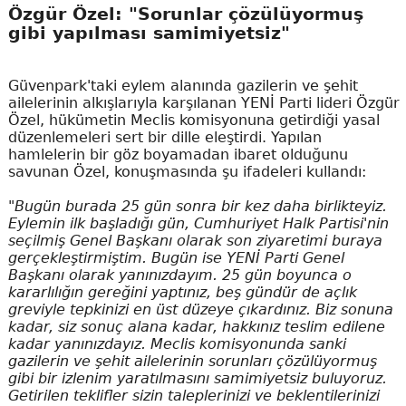
Özgür Özel: "Sorunlar çözülüyormuş
gibi yapılması samimiyetsiz"
Güvenpark'taki eylem alanında gazilerin ve şehit
ailelerinin alkışlarıyla karşılanan YENİ Parti lideri Özgür
Özel, hükümetin Meclis komisyonuna getirdiği yasal
düzenlemeleri sert bir dille eleştirdi. Yapılan
hamlelerin bir göz boyamadan ibaret olduğunu
savunan Özel, konuşmasında şu ifadeleri kullandı:
"Bugün burada 25 gün sonra bir kez daha birlikteyiz.
Eylemin ilk başladığı gün, Cumhuriyet Halk Partisi'nin
seçilmiş Genel Başkanı olarak son ziyaretimi buraya
gerçekleştirmiştim. Bugün ise YENİ Parti Genel
Başkanı olarak yanınızdayım. 25 gün boyunca o
kararlılığın gereğini yaptınız, beş gündür de açlık
greviyle tepkinizi en üst düzeye çıkardınız. Biz sonuna
kadar, siz sonuç alana kadar, hakkınız teslim edilene
kadar yanınızdayız. Meclis komisyonunda sanki
gazilerin ve şehit ailelerinin sorunları çözülüyormuş
gibi bir izlenim yaratılmasını samimiyetsiz buluyoruz.
Getirilen teklifler sizin taleplerinizi ve beklentilerinizi