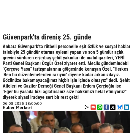
Güvenpark'ta direniş 25. günde
Ankara Güvenpark'ta rütbeli personelle eşit özlük ve sosyal haklar
talebiyle 25 gündür oturma eylemi yapan ve son 5 gündür açlık
grevini sürdüren er/erbaş şehit yakınları ile malul gazileri, YENİ
Parti Genel Başkanı Özgür Özel ziyaret etti. Meclis gündemindeki
"Çerçeve Yasa" tartışmalarının gölgesinde konuşan Özel, "Herkes
'Ben bu düzenlemelerden razıyım' diyene kadar arkanızdayız.
Gözünüze bakamayacağımız hiçbir işin içinde olmayız" dedi. Şehit
Aileleri ve Gaziler Derneği Genel Başkanı Erdem Çerçioğlu ise
"Eğer bu yasada bizi ağlatırsanız size hakkımızı helal etmiyoruz"
diyerek siyasi iradeye sert bir rest çekti
06.08.2026 18:00:00
Haber Merkezi