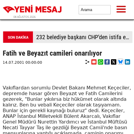
08 AĞUSTOS 2026
Adalet Komisyonu önünde gerginlik
Fatih ve Beyazıt camileri onarılıyor
14.07.2001 00:00:00
Vakıflardan sorumlu Devlet Bakanı Mehmet Keçeciler,
depremde hasar gören Beyazıt ve Fatih Camilerini
gezerek, "Bunlar yıkılırsa biz hükümet olarak altında
kalırız. Ben bu vebali Keçeciler olarak taşıyamam.
Bunlar için gerekli kaynağı buluruz" dedi. Keçeciler,
ANAP İstanbul Milletvekili Bülent Akarcalı, Vakıflar
Genel Müdürü Nurettin Yardımcı ve İstanbul Müftüsü
Necati Tayyar Taş ile gezdiği Beyazıt Camii'nde basın
mensuplarına yaptığı açıklamada, caminin onarımı