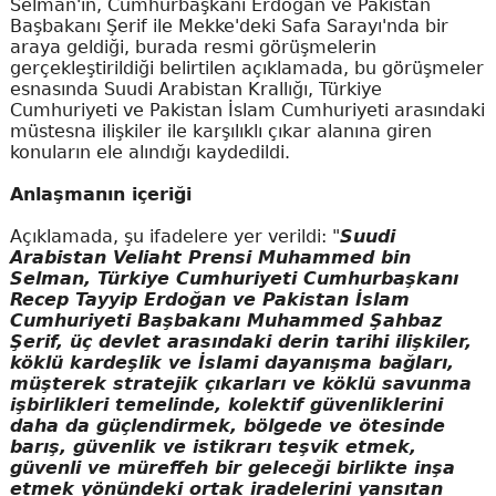
Selman'ın, Cumhurbaşkanı Erdoğan ve Pakistan
Başbakanı Şerif ile Mekke'deki Safa Sarayı'nda bir
araya geldiği, burada resmi görüşmelerin
gerçekleştirildiği belirtilen açıklamada, bu görüşmeler
esnasında Suudi Arabistan Krallığı, Türkiye
Cumhuriyeti ve Pakistan İslam Cumhuriyeti arasındaki
müstesna ilişkiler ile karşılıklı çıkar alanına giren
konuların ele alındığı kaydedildi.
Anlaşmanın içeriği
Açıklamada, şu ifadelere yer verildi: "
Suudi
Arabistan Veliaht Prensi Muhammed bin
Selman, Türkiye Cumhuriyeti Cumhurbaşkanı
Recep Tayyip Erdoğan ve Pakistan İslam
Cumhuriyeti Başbakanı Muhammed Şahbaz
Şerif, üç devlet arasındaki derin tarihi ilişkiler,
köklü kardeşlik ve İslami dayanışma bağları,
müşterek stratejik çıkarları ve köklü savunma
işbirlikleri temelinde, kolektif güvenliklerini
daha da güçlendirmek, bölgede ve ötesinde
barış, güvenlik ve istikrarı teşvik etmek,
güvenli ve müreffeh bir geleceği birlikte inşa
etmek yönündeki ortak iradelerini yansıtan