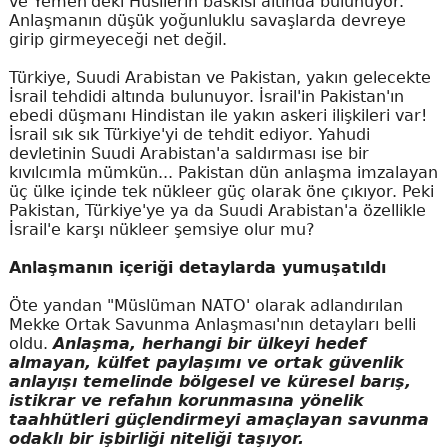
ve Yemen'deki Husilerin baskısı altında bulunuyor.
Anlaşmanın düşük yoğunluklu savaşlarda devreye
girip girmeyeceği net değil.
Türkiye, Suudi Arabistan ve Pakistan, yakın gelecekte
İsrail tehdidi altında bulunuyor. İsrail'in Pakistan'ın
ebedi düşmanı Hindistan ile yakın askeri ilişkileri var!
İsrail sık sık Türkiye'yi de tehdit ediyor. Yahudi
devletinin Suudi Arabistan'a saldırması ise bir
kıvılcımla mümkün... Pakistan dün anlaşma imzalayan
üç ülke içinde tek nükleer güç olarak öne çıkıyor. Peki
Pakistan, Türkiye'ye ya da Suudi Arabistan'a özellikle
İsrail'e karşı nükleer şemsiye olur mu?
Anlaşmanın içeriği detaylarda yumuşatıldı
Öte yandan "Müslüman NATO' olarak adlandırılan
Mekke Ortak Savunma Anlaşması'nın detayları belli
oldu.
Anlaşma, herhangi bir ülkeyi hedef
almayan, külfet paylaşımı ve ortak güvenlik
anlayışı temelinde bölgesel ve küresel barış,
istikrar ve refahın korunmasına yönelik
taahhütleri güçlendirmeyi amaçlayan savunma
odaklı bir işbirliği niteliği taşıyor.