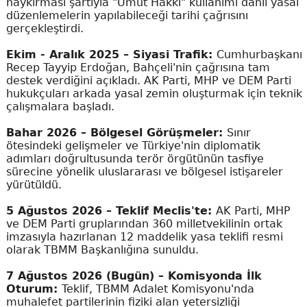
haykırması şartıyla "Umut Hakkı" kullanımı dahil yasal
düzenlemelerin yapılabileceği tarihi çağrısını
gerçekleştirdi.
Ekim - Aralık 2025 – Siyasi Trafik:
Cumhurbaşkanı
Recep Tayyip Erdoğan, Bahçeli'nin çağrısına tam
destek verdiğini açıkladı. AK Parti, MHP ve DEM Parti
hukukçuları arkada yasal zemin oluşturmak için teknik
çalışmalara başladı.
Bahar 2026 – Bölgesel Görüşmeler:
Sınır
ötesindeki gelişmeler ve Türkiye'nin diplomatik
adımları doğrultusunda terör örgütünün tasfiye
sürecine yönelik uluslararası ve bölgesel istişareler
yürütüldü.
5 Ağustos 2026 – Teklif Meclis'te:
AK Parti, MHP
ve DEM Parti gruplarından 360 milletvekilinin ortak
imzasıyla hazırlanan 12 maddelik yasa teklifi resmi
olarak TBMM Başkanlığına sunuldu.
7 Ağustos 2026 (Bugün) – Komisyonda İlk
Oturum:
Teklif, TBMM Adalet Komisyonu'nda
muhalefet partilerinin fiziki alan yetersizliği