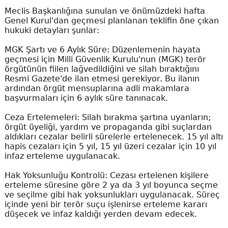
Meclis Başkanlığına sunulan ve önümüzdeki hafta
Genel Kurul'dan geçmesi planlanan teklifin öne çıkan
hukuki detayları şunlar:
MGK Şartı ve 6 Aylık Süre: Düzenlemenin hayata
geçmesi için Milli Güvenlik Kurulu'nun (MGK) terör
örgütünün fiilen lağvedildiğini ve silah bıraktığını
Resmi Gazete'de ilan etmesi gerekiyor. Bu ilanın
ardından örgüt mensuplarına adli makamlara
başvurmaları için 6 aylık süre tanınacak.
Ceza Ertelemeleri: Silah bırakma şartına uyanların;
örgüt üyeliği, yardım ve propaganda gibi suçlardan
aldıkları cezalar belirli sürelerle ertelenecek. 15 yıl altı
hapis cezaları için 5 yıl, 15 yıl üzeri cezalar için 10 yıl
infaz erteleme uygulanacak.
Hak Yoksunluğu Kontrolü: Cezası ertelenen kişilere
erteleme süresine göre 2 ya da 3 yıl boyunca seçme
ve seçilme gibi hak yoksunlukları uygulanacak. Süreç
içinde yeni bir terör suçu işlenirse erteleme kararı
düşecek ve infaz kaldığı yerden devam edecek.