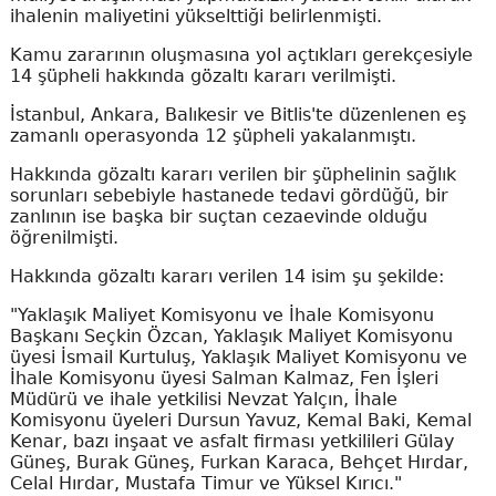
ihalenin maliyetini yükselttiği belirlenmişti.
Kamu zararının oluşmasına yol açtıkları gerekçesiyle
14 şüpheli hakkında gözaltı kararı verilmişti.
İstanbul, Ankara, Balıkesir ve Bitlis'te düzenlenen eş
zamanlı operasyonda 12 şüpheli yakalanmıştı.
Hakkında gözaltı kararı verilen bir şüphelinin sağlık
sorunları sebebiyle hastanede tedavi gördüğü, bir
zanlının ise başka bir suçtan cezaevinde olduğu
öğrenilmişti.
Hakkında gözaltı kararı verilen 14 isim şu şekilde:
"Yaklaşık Maliyet Komisyonu ve İhale Komisyonu
Başkanı Seçkin Özcan, Yaklaşık Maliyet Komisyonu
üyesi İsmail Kurtuluş, Yaklaşık Maliyet Komisyonu ve
İhale Komisyonu üyesi Salman Kalmaz, Fen İşleri
Müdürü ve ihale yetkilisi Nevzat Yalçın, İhale
Komisyonu üyeleri Dursun Yavuz, Kemal Baki, Kemal
Kenar, bazı inşaat ve asfalt firması yetkilileri Gülay
Güneş, Burak Güneş, Furkan Karaca, Behçet Hırdar,
Celal Hırdar, Mustafa Timur ve Yüksel Kırıcı."