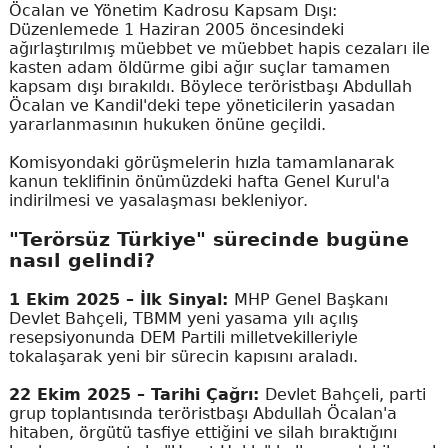
Öcalan ve Yönetim Kadrosu Kapsam Dışı:
Düzenlemede 1 Haziran 2005 öncesindeki
ağırlaştırılmış müebbet ve müebbet hapis cezaları ile
kasten adam öldürme gibi ağır suçlar tamamen
kapsam dışı bırakıldı. Böylece teröristbaşı Abdullah
Öcalan ve Kandil'deki tepe yöneticilerin yasadan
yararlanmasının hukuken önüne geçildi.
Komisyondaki görüşmelerin hızla tamamlanarak
kanun teklifinin önümüzdeki hafta Genel Kurul'a
indirilmesi ve yasalaşması bekleniyor.
"Terörsüz Türkiye" sürecinde bugüne
nasıl gelindi?
1 Ekim 2025 – İlk Sinyal:
MHP Genel Başkanı
Devlet Bahçeli, TBMM yeni yasama yılı açılış
resepsiyonunda DEM Partili milletvekilleriyle
tokalaşarak yeni bir sürecin kapısını araladı.
22 Ekim 2025 – Tarihi Çağrı:
Devlet Bahçeli, parti
grup toplantısında teröristbaşı Abdullah Öcalan'a
hitaben, örgütü tasfiye ettiğini ve silah bıraktığını