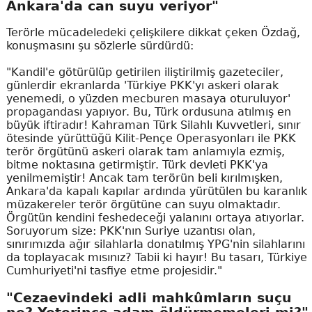
Ankara'da can suyu veriyor"
Terörle mücadeledeki çelişkilere dikkat çeken Özdağ,
konuşmasını şu sözlerle sürdürdü:
"Kandil'e götürülüp getirilen iliştirilmiş gazeteciler,
günlerdir ekranlarda 'Türkiye PKK'yı askeri olarak
yenemedi, o yüzden mecburen masaya oturuluyor'
propagandası yapıyor. Bu, Türk ordusuna atılmış en
büyük iftiradır! Kahraman Türk Silahlı Kuvvetleri, sınır
ötesinde yürüttüğü Kilit-Pençe Operasyonları ile PKK
terör örgütünü askeri olarak tam anlamıyla ezmiş,
bitme noktasına getirmiştir. Türk devleti PKK'ya
yenilmemiştir! Ancak tam terörün beli kırılmışken,
Ankara'da kapalı kapılar ardında yürütülen bu karanlık
müzakereler terör örgütüne can suyu olmaktadır.
Örgütün kendini feshedeceği yalanını ortaya atıyorlar.
Soruyorum size: PKK'nın Suriye uzantısı olan,
sınırımızda ağır silahlarla donatılmış YPG'nin silahlarını
da toplayacak mısınız? Tabii ki hayır! Bu tasarı, Türkiye
Cumhuriyeti'ni tasfiye etme projesidir."
"Cezaevindeki adli mahkûmların suçu