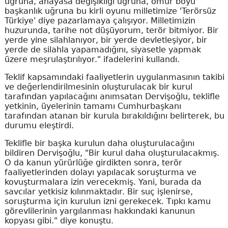
uğruna, anayasa değişikliği uğruna, ömür boyu
başkanlık uğruna bu kirli oyunu milletimize 'Terörsüz
Türkiye' diye pazarlamaya çalışıyor. Milletimizin
huzurunda, tarihe not düşüyorum, terör bitmiyor. Bir
yerde yine silahlanıyor, bir yerde devletleşiyor, bir
yerde de silahla yapamadığını, siyasetle yapmak
üzere meşrulaştırılıyor." ifadelerini kullandı.
Teklif kapsamındaki faaliyetlerin uygulanmasının takibi
ve değerlendirilmesinin oluşturulacak bir kurul
tarafından yapılacağını anımsatan Dervişoğlu, teklifle
yetkinin, üyelerinin tamamı Cumhurbaşkanı
tarafından atanan bir kurula bırakıldığını belirterek, bu
durumu eleştirdi.
Teklifle bir başka kurulun daha oluşturulacağını
bildiren Dervişoğlu, "Bir kurul daha oluşturulacakmış.
O da kanun yürürlüğe girdikten sonra, terör
faaliyetlerinden dolayı yapılacak soruşturma ve
kovuşturmalara izin verecekmiş. Yani, burada da
savcılar yetkisiz kılınmaktadır. Bir suç işlenirse,
soruşturma için kurulun izni gerekecek. Tıpkı kamu
görevlilerinin yargılanması hakkındaki kanunun
kopyası gibi." diye konuştu.