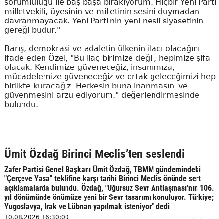
sorumluluğu ile baş başa bırakıyorum. Hiçbir Yeni Parti
milletvekili, üyesinin ve milletinin sesini duymadan
davranmayacak. Yeni Parti'nin yeni nesil siyasetinin
gereği budur."
Barış, demokrasi ve adaletin ülkenin ilacı olacağını
ifade eden Özel, "Bu ilaç birimize değil, hepimize şifa
olacak. Kendimize güveneceğiz, insanımıza,
mücadelemize güveneceğiz ve ortak geleceğimizi hep
birlikte kuracağız. Herkesin buna inanmasını ve
güvenmesini arzu ediyorum." değerlendirmesinde
bulundu.
Ümit Özdağ Birinci Meclis’ten seslendi
Zafer Partisi Genel Başkanı Ümit Özdağ, TBMM gündemindeki
"Çerçeve Yasa" teklifine karşı tarihi Birinci Meclis önünde sert
açıklamalarda bulundu. Özdağ, "Uğursuz Sevr Antlaşması'nın 106.
yıl dönümünde önümüze yeni bir Sevr tasarımı konuluyor. Türkiye;
Yugoslavya, Irak ve Lübnan yapılmak isteniyor" dedi
10.08.2026 16:30:00