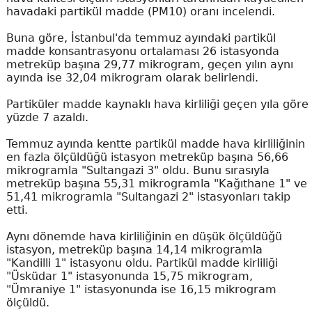
havadaki partikül madde (PM10) oranı incelendi.
Buna göre, İstanbul'da temmuz ayındaki partikül
madde konsantrasyonu ortalaması 26 istasyonda
metreküp başına 29,77 mikrogram, geçen yılın aynı
ayında ise 32,04 mikrogram olarak belirlendi.
Partiküler madde kaynaklı hava kirliliği geçen yıla göre
yüzde 7 azaldı.
Temmuz ayında kentte partikül madde hava kirliliğinin
en fazla ölçüldüğü istasyon metreküp başına 56,66
mikrogramla "Sultangazi 3" oldu. Bunu sırasıyla
metreküp başına 55,31 mikrogramla "Kağıthane 1" ve
51,41 mikrogramla "Sultangazi 2" istasyonları takip
etti.
Aynı dönemde hava kirliliğinin en düşük ölçüldüğü
istasyon, metreküp başına 14,14 mikrogramla
"Kandilli 1" istasyonu oldu. Partikül madde kirliliği
"Üsküdar 1" istasyonunda 15,75 mikrogram,
"Ümraniye 1" istasyonunda ise 16,15 mikrogram
ölçüldü.