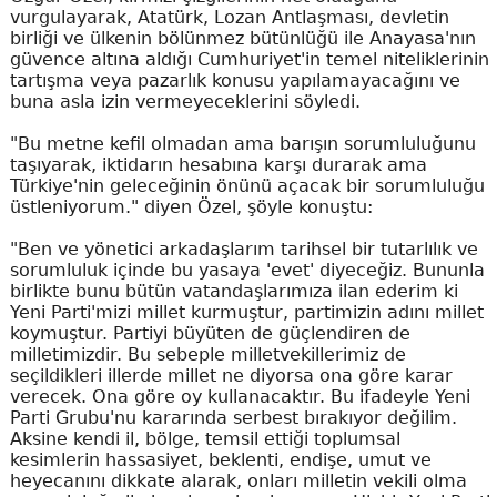
vurgulayarak, Atatürk, Lozan Antlaşması, devletin
birliği ve ülkenin bölünmez bütünlüğü ile Anayasa'nın
güvence altına aldığı Cumhuriyet'in temel niteliklerinin
tartışma veya pazarlık konusu yapılamayacağını ve
buna asla izin vermeyeceklerini söyledi.
"Bu metne kefil olmadan ama barışın sorumluluğunu
taşıyarak, iktidarın hesabına karşı durarak ama
Türkiye'nin geleceğinin önünü açacak bir sorumluluğu
üstleniyorum." diyen Özel, şöyle konuştu:
"Ben ve yönetici arkadaşlarım tarihsel bir tutarlılık ve
sorumluluk içinde bu yasaya 'evet' diyeceğiz. Bununla
birlikte bunu bütün vatandaşlarımıza ilan ederim ki
Yeni Parti'mizi millet kurmuştur, partimizin adını millet
koymuştur. Partiyi büyüten de güçlendiren de
milletimizdir. Bu sebeple milletvekillerimiz de
seçildikleri illerde millet ne diyorsa ona göre karar
verecek. Ona göre oy kullanacaktır. Bu ifadeyle Yeni
Parti Grubu'nu kararında serbest bırakıyor değilim.
Aksine kendi il, bölge, temsil ettiği toplumsal
kesimlerin hassasiyet, beklenti, endişe, umut ve
heyecanını dikkate alarak, onları milletin vekili olma