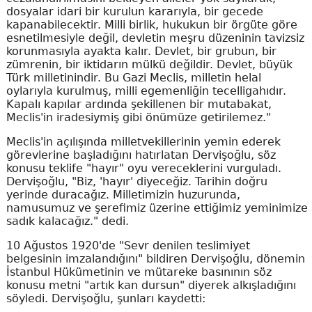
dosyalar idari bir kurulun kararıyla, bir gecede
kapanabilecektir. Milli birlik, hukukun bir örgüte göre
esnetilmesiyle değil, devletin meşru düzeninin tavizsiz
korunmasıyla ayakta kalır. Devlet, bir grubun, bir
zümrenin, bir iktidarın mülkü değildir. Devlet, büyük
Türk milletinindir. Bu Gazi Meclis, milletin helal
oylarıyla kurulmuş, milli egemenliğin tecelligahıdır.
Kapalı kapılar ardında şekillenen bir mutabakat,
Meclis'in iradesiymiş gibi önümüze getirilemez."
Meclis'in açılışında milletvekillerinin yemin ederek
görevlerine başladığını hatırlatan Dervişoğlu, söz
konusu teklife "hayır" oyu vereceklerini vurguladı.
Dervişoğlu, "Biz, 'hayır' diyeceğiz. Tarihin doğru
yerinde duracağız. Milletimizin huzurunda,
namusumuz ve şerefimiz üzerine ettiğimiz yeminimize
sadık kalacağız." dedi.
10 Ağustos 1920'de "Sevr denilen teslimiyet
belgesinin imzalandığını" bildiren Dervişoğlu, dönemin
İstanbul Hükümetinin ve mütareke basınının söz
konusu metni "artık kan dursun" diyerek alkışladığını
söyledi. Dervişoğlu, şunları kaydetti: