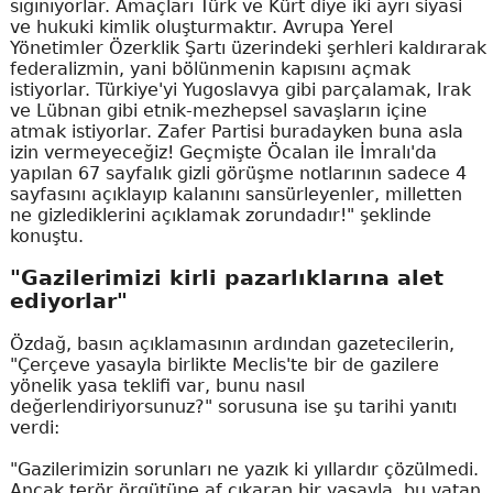
sığınıyorlar. Amaçları Türk ve Kürt diye iki ayrı siyasi
ve hukuki kimlik oluşturmaktır. Avrupa Yerel
Yönetimler Özerklik Şartı üzerindeki şerhleri kaldırarak
federalizmin, yani bölünmenin kapısını açmak
istiyorlar. Türkiye'yi Yugoslavya gibi parçalamak, Irak
ve Lübnan gibi etnik-mezhepsel savaşların içine
atmak istiyorlar. Zafer Partisi buradayken buna asla
izin vermeyeceğiz! Geçmişte Öcalan ile İmralı'da
yapılan 67 sayfalık gizli görüşme notlarının sadece 4
sayfasını açıklayıp kalanını sansürleyenler, milletten
ne gizlediklerini açıklamak zorundadır!" şeklinde
konuştu.
"Gazilerimizi kirli pazarlıklarına alet
ediyorlar"
Özdağ, basın açıklamasının ardından gazetecilerin,
"Çerçeve yasayla birlikte Meclis'te bir de gazilere
yönelik yasa teklifi var, bunu nasıl
değerlendiriyorsunuz?" sorusuna ise şu tarihi yanıtı
verdi:
"Gazilerimizin sorunları ne yazık ki yıllardır çözülmedi.
Ancak terör örgütüne af çıkaran bir yasayla, bu vatan