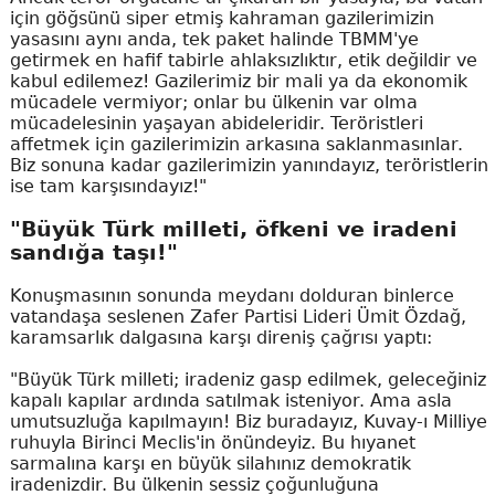
için göğsünü siper etmiş kahraman gazilerimizin
yasasını aynı anda, tek paket halinde TBMM'ye
getirmek en hafif tabirle ahlaksızlıktır, etik değildir ve
kabul edilemez! Gazilerimiz bir mali ya da ekonomik
mücadele vermiyor; onlar bu ülkenin var olma
mücadelesinin yaşayan abideleridir. Teröristleri
affetmek için gazilerimizin arkasına saklanmasınlar.
Biz sonuna kadar gazilerimizin yanındayız, teröristlerin
ise tam karşısındayız!"
"Büyük Türk milleti, öfkeni ve iradeni
sandığa taşı!"
Konuşmasının sonunda meydanı dolduran binlerce
vatandaşa seslenen Zafer Partisi Lideri Ümit Özdağ,
karamsarlık dalgasına karşı direniş çağrısı yaptı:
"Büyük Türk milleti; iradeniz gasp edilmek, geleceğiniz
kapalı kapılar ardında satılmak isteniyor. Ama asla
umutsuzluğa kapılmayın! Biz buradayız, Kuvay-ı Milliye
ruhuyla Birinci Meclis'in önündeyiz. Bu hıyanet
sarmalına karşı en büyük silahınız demokratik
iradenizdir. Bu ülkenin sessiz çoğunluğuna