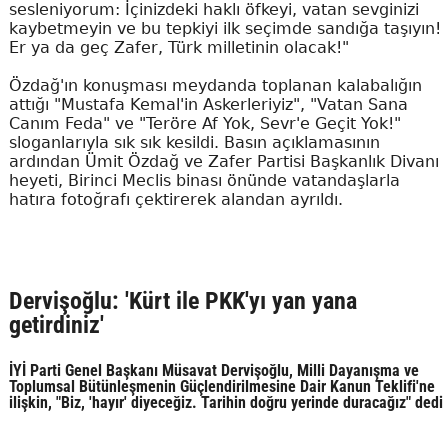
sesleniyorum: İçinizdeki haklı öfkeyi, vatan sevginizi
kaybetmeyin ve bu tepkiyi ilk seçimde sandığa taşıyın!
Er ya da geç Zafer, Türk milletinin olacak!"
Özdağ'ın konuşması meydanda toplanan kalabalığın
attığı "Mustafa Kemal'in Askerleriyiz", "Vatan Sana
Canım Feda" ve "Teröre Af Yok, Sevr'e Geçit Yok!"
sloganlarıyla sık sık kesildi. Basın açıklamasının
ardından Ümit Özdağ ve Zafer Partisi Başkanlık Divanı
heyeti, Birinci Meclis binası önünde vatandaşlarla
hatıra fotoğrafı çektirerek alandan ayrıldı.
Dervişoğlu: 'Kürt ile PKK'yı yan yana
getirdiniz'
İYİ Parti Genel Başkanı Müsavat Dervişoğlu, Milli Dayanışma ve
Toplumsal Bütünleşmenin Güçlendirilmesine Dair Kanun Teklifi'ne
ilişkin, "Biz, 'hayır' diyeceğiz. Tarihin doğru yerinde duracağız" dedi