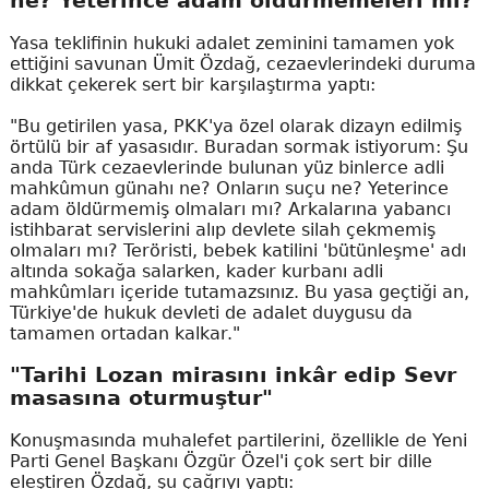
ne? Yeterince adam öldürmemeleri mi?"
Yasa teklifinin hukuki adalet zeminini tamamen yok
ettiğini savunan Ümit Özdağ, cezaevlerindeki duruma
dikkat çekerek sert bir karşılaştırma yaptı:
"Bu getirilen yasa, PKK'ya özel olarak dizayn edilmiş
örtülü bir af yasasıdır. Buradan sormak istiyorum: Şu
anda Türk cezaevlerinde bulunan yüz binlerce adli
mahkûmun günahı ne? Onların suçu ne? Yeterince
adam öldürmemiş olmaları mı? Arkalarına yabancı
istihbarat servislerini alıp devlete silah çekmemiş
olmaları mı? Teröristi, bebek katilini 'bütünleşme' adı
altında sokağa salarken, kader kurbanı adli
mahkûmları içeride tutamazsınız. Bu yasa geçtiği an,
Türkiye'de hukuk devleti de adalet duygusu da
tamamen ortadan kalkar."
"Tarihi Lozan mirasını inkâr edip Sevr
masasına oturmuştur"
Konuşmasında muhalefet partilerini, özellikle de Yeni
Parti Genel Başkanı Özgür Özel'i çok sert bir dille
eleştiren Özdağ, şu çağrıyı yaptı: