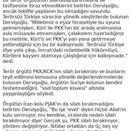
Bir terör örgütünün silahsızlandırılmasına ve
tasfiyesine itiraz etmediklerini belirten Dervişoğlu,
ancak teklifle yapılanın bu olmadığını savundu.
Terörsüz Türkiye sürecine yönelik eleştirilerde bulunan
Dervişoğlu, "Milletimiz o eşsiz ferasetiyle bu oyuna
gelmemişken, Kürt ile PKK'nın bir arada anılmasına
asla müsaade etmemişken, çalakalem hazırladığınız
bu metinle, Kürt'ü ve PKK'yı yan yana getirmeye
yeltendiğiniz için bu bir kalkışmadır. Terörsüz Türkiye
diye yola çıkıp, İmralı'daki müebbetlik hükümlüyü,
Kürtlere kayyım atamaya çalıştığınız için kalkışmadır."
dedi.
Terör örgütü PKK/KCK'nın silah bırakması ve bunların
teyit edilmesi konusuna yönelik değerlendirmelerde
bulunan Dervişoğlu, örgütün Suriye kolunun kendini
feshetmediğini, "sivil toplum kisvesi" altında
yaygınlaştığını söyledi.
Örgütün İran kolu PJAK'ın da silah bırakmadığını
belirten Dervişoğlu, "Bu işe 'evet' diyen hiçbir Allah'ın
kulu sormuyor mu kendine, oralarda neden silah
bırakılmıyor diye' Gerçek şu, PKK silah bırakmıyor,
yöntem değiştiriyor. İktidar ortakları da üç beş oy