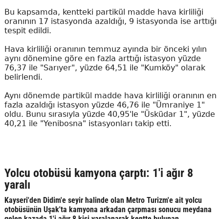
Bu kapsamda, kentteki partikül madde hava kirliliği
oranının 17 istasyonda azaldığı, 9 istasyonda ise arttığı
tespit edildi.
Hava kirliliği oranının temmuz ayında bir önceki yılın
aynı dönemine göre en fazla arttığı istasyon yüzde
76,37 ile "Sarıyer", yüzde 64,51 ile "Kumköy" olarak
belirlendi.
Aynı dönemde partikül madde hava kirliliği oranının en
fazla azaldığı istasyon yüzde 46,76 ile "Ümraniye 1"
oldu. Bunu sırasıyla yüzde 40,95'le "Üsküdar 1", yüzde
40,21 ile "Yenibosna" istasyonları takip etti.
Yolcu otobüsü kamyona çarptı: 1'i ağır 8
yaralı
Kayseri'den Didim'e seyir halinde olan Metro Turizm'e ait yolcu
otobüsünün Uşak'ta kamyona arkadan çarpması sonucu meydana
gelen kazada 1'i ağır 8 kişi yaralanarak kentte bulunan