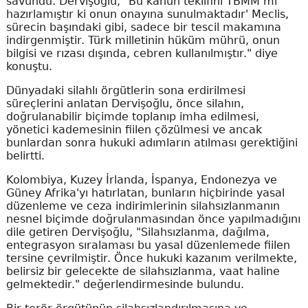
savundu. Dervişoğlu, "Bu kanun teklifini TBMM mi
hazırlamıştır ki onun onayına sunulmaktadır' Meclis,
sürecin başındaki gibi, sadece bir tescil makamına
indirgenmiştir. Türk milletinin hüküm mührü, onun
bilgisi ve rızası dışında, cebren kullanılmıştır." diye
konuştu.
Dünyadaki silahlı örgütlerin sona erdirilmesi
süreçlerini anlatan Dervişoğlu, önce silahın,
doğrulanabilir biçimde toplanıp imha edilmesi,
yönetici kademesinin fiilen çözülmesi ve ancak
bunlardan sonra hukuki adımların atılması gerektiğini
belirtti.
Kolombiya, Kuzey İrlanda, İspanya, Endonezya ve
Güney Afrika'yı hatırlatan, bunların hiçbirinde yasal
düzenleme ve ceza indirimlerinin silahsızlanmanın
nesnel biçimde doğrulanmasından önce yapılmadığını
dile getiren Dervişoğlu, "Silahsızlanma, dağılma,
entegrasyon sıralaması bu yasal düzenlemede fiilen
tersine çevrilmiştir. Önce hukuki kazanım verilmekte,
belirsiz bir gelecekte de silahsızlanma, vaat haline
gelmektedir." değerlendirmesinde bulundu.