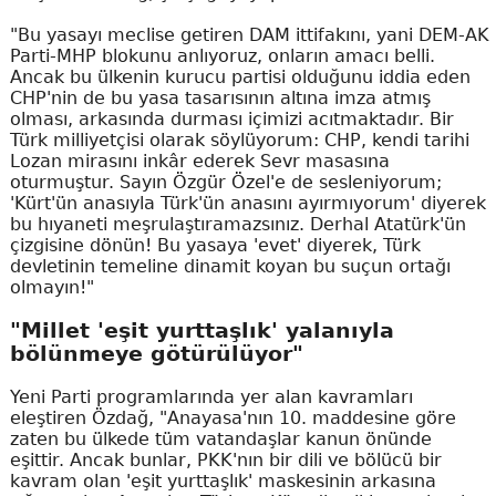
"Bu yasayı meclise getiren DAM ittifakını, yani DEM-AK
Parti-MHP blokunu anlıyoruz, onların amacı belli.
Ancak bu ülkenin kurucu partisi olduğunu iddia eden
CHP'nin de bu yasa tasarısının altına imza atmış
olması, arkasında durması içimizi acıtmaktadır. Bir
Türk milliyetçisi olarak söylüyorum: CHP, kendi tarihi
Lozan mirasını inkâr ederek Sevr masasına
oturmuştur. Sayın Özgür Özel'e de sesleniyorum;
'Kürt'ün anasıyla Türk'ün anasını ayırmıyorum' diyerek
bu hıyaneti meşrulaştıramazsınız. Derhal Atatürk'ün
çizgisine dönün! Bu yasaya 'evet' diyerek, Türk
devletinin temeline dinamit koyan bu suçun ortağı
olmayın!"
"Millet 'eşit yurttaşlık' yalanıyla
bölünmeye götürülüyor"
Yeni Parti programlarında yer alan kavramları
eleştiren Özdağ, "Anayasa'nın 10. maddesine göre
zaten bu ülkede tüm vatandaşlar kanun önünde
eşittir. Ancak bunlar, PKK'nın bir dili ve bölücü bir
kavram olan 'eşit yurttaşlık' maskesinin arkasına