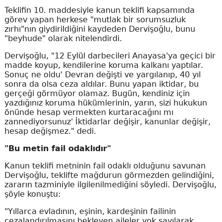
Teklifin 10. maddesiyle kanun teklifi kapsamında
görev yapan herkese "mutlak bir sorumsuzluk
zırhı"nın giydirildiğini kaydeden Dervişoğlu, bunu
"beyhude" olarak nitelendirdi.
Dervişoğlu, "12 Eylül darbecileri Anayasa'ya geçici bir
madde koyup, kendilerine koruma kalkanı yaptılar.
Sonuç ne oldu' Devran değişti ve yargılanıp, 40 yıl
sonra da olsa ceza aldılar. Bunu yapan iktidar, bu
gerçeği görmüyor olamaz. Bugün, kendiniz için
yazdığınız koruma hükümlerinin, yarın, sizi hukukun
önünde hesap vermekten kurtaracağını mı
zannediyorsunuz' İktidarlar değişir, kanunlar değişir,
hesap değişmez." dedi.
"Bu metin fail odaklıdır"
Kanun teklifi metninin fail odaklı olduğunu savunan
Dervişoğlu, teklifte mağdurun görmezden gelindiğini,
zararın tazminiyle ilgilenilmediğini söyledi. Dervişoğlu,
şöyle konuştu:
"Yıllarca evladının, eşinin, kardeşinin failinin
cezalandırılmasını bekleyen aileler yok sayılarak,