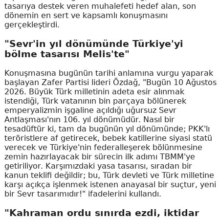
tasarıya destek veren muhalefeti hedef alan, son
dönemin en sert ve kapsamlı konuşmasını
gerçekleştirdi.
"Sevr'in yıl dönümünde Türkiye'yi
bölme tasarısı Melis'te"
Konuşmasına bugünün tarihi anlamına vurgu yaparak
başlayan Zafer Partisi lideri Özdağ, "Bugün 10 Ağustos
2026. Büyük Türk milletinin adeta esir alınmak
istendiği, Türk vatanının bin parçaya bölünerek
emperyalizmin işgaline açıldığı uğursuz Sevr
Antlaşması'nın 106. yıl dönümüdür. Nasıl bir
tesadüftür ki, tam da bugünün yıl dönümünde; PKK'lı
teröristlere af getirecek, bebek katillerine siyasi statü
verecek ve Türkiye'nin federalleşerek bölünmesine
zemin hazırlayacak bir sürecin ilk adımı TBMM'ye
getiriliyor. Karşımızdaki yasa tasarısı, sıradan bir
kanun teklifi değildir; bu, Türk devleti ve Türk milletine
karşı açıkça işlenmek istenen anayasal bir suçtur, yeni
bir Sevr tasarımıdır!" ifadelerini kullandı.
"Kahraman ordu sınırda ezdi, iktidar