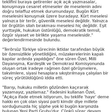
teklifini buraya getirenler açık açık yazmasalar,
konuşmaya cesaret etmeseler de meselenin adını
doğru telaffuz etmek durumundayız. Bugün Kürt
meselesini konuşmak üzere buradayız. Kürt meselesi
yalnızca bir terör, güvenlik meselesi değildir. Yalnızca
bir örgütün silah bırakması meselesi hiç değildir. Eşit
yurttaşlık, hukukun üstünlüğü, demokratik temsil,
özgür siyaset ve birlikte yaşama meselesidir."
değerlendirmesinde bulundu.
"Terörsüz Türkiye sürecinin iktidar tarafından büyük
bir özensizlikle yönetildiğini, müzakerelerinin kapalı
kapılar ardında yapıldığını" öne süren Özel, Milli
Dayanışma, Kardeşlik ve Demokrasi Komisyonunda
oluşan ortak iradeye rağmen özel görüşmelere,
takvimlere, siyasi hesaplara sıkıştırılmaya çalışılan bir
süreç yürütüldüğünü iddia etti.
"Barışı, hukuku milletin gözünden kaçırarak
yazamayız, yazılamaz." ifadesini kullanan Özel,
"Açıkça ifade etmek istiyorum, bu teklife 'hayır' deme
hakkı en çok olan siyasi parti kimdir diye millete
sorduğunuzda hiç şüphe yok ki bugün karşınızda
bulunan Yeni Parti Grubu'dur. Çünkü süreç devam