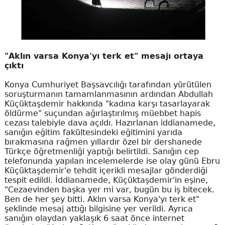
"Aklın varsa Konya'yı terk et" mesajı ortaya
çıktı
Konya Cumhuriyet Başsavcılığı tarafından yürütülen
soruşturmanın tamamlanmasının ardından Abdullah
Küçüktaşdemir hakkında "kadına karşı tasarlayarak
öldürme" suçundan ağırlaştırılmış müebbet hapis
cezası talebiyle dava açıldı. Hazırlanan iddianamede,
sanığın eğitim fakültesindeki eğitimini yarıda
bırakmasına rağmen yıllardır özel bir dershanede
Türkçe öğretmenliği yaptığı belirtildi. Sanığın cep
telefonunda yapılan incelemelerde ise olay günü Ebru
Küçüktaşdemir'e tehdit içerikli mesajlar gönderdiği
tespit edildi. İddianamede, Küçüktaşdemir'in eşine,
"Cezaevinden başka yer mi var, bugün bu iş bitecek.
Ben de her şey bitti. Aklın varsa Konya'yı terk et"
şeklinde mesaj attığı bilgisine yer verildi. Ayrıca
sanığın olaydan yaklaşık 6 saat önce internet