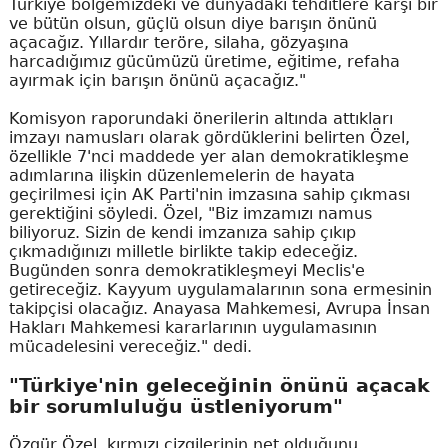
Türkiye bölgemizdeki ve dünyadaki tehditlere karşı bir
ve bütün olsun, güçlü olsun diye barışın önünü
açacağız. Yıllardır teröre, silaha, gözyaşına
harcadığımız gücümüzü üretime, eğitime, refaha
ayırmak için barışın önünü açacağız."
Komisyon raporundaki önerilerin altında attıkları
imzayı namusları olarak gördüklerini belirten Özel,
özellikle 7'nci maddede yer alan demokratikleşme
adımlarına ilişkin düzenlemelerin de hayata
geçirilmesi için AK Parti'nin imzasına sahip çıkması
gerektiğini söyledi. Özel, "Biz imzamızı namus
biliyoruz. Sizin de kendi imzanıza sahip çıkıp
çıkmadığınızı milletle birlikte takip edeceğiz.
Bugünden sonra demokratikleşmeyi Meclis'e
getireceğiz. Kayyum uygulamalarının sona ermesinin
takipçisi olacağız. Anayasa Mahkemesi, Avrupa İnsan
Hakları Mahkemesi kararlarının uygulamasının
mücadelesini vereceğiz." dedi.
"Türkiye'nin geleceğinin önünü açacak
bir sorumluluğu üstleniyorum"
Özgür Özel, kırmızı çizgilerinin net olduğunu