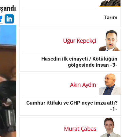
aşandı
Tarım
Uğur Kepekçi
Hasedin ilk cinayeti / Kötülüğün
gölgesinde insan -3-
Akın Aydın
Cumhur ittifakı ve CHP neye imza attı?
-1-
Murat Çabas