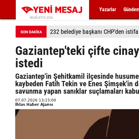
Yazarlar
Günde
08 AĞUSTOS 2026
232 belediye başkanı CHP’den istifa 
Gaziantep'teki çifte cina
istedi
Gaziantep'in Şehitkamil ilçesinde husumetl
kaybeden Fatih Tekin ve Enes Şimşek'in 
savunma yapan sanıklar suçlamaları kabul
07.07.2026 13:15:00
İhlas Haber Ajansı