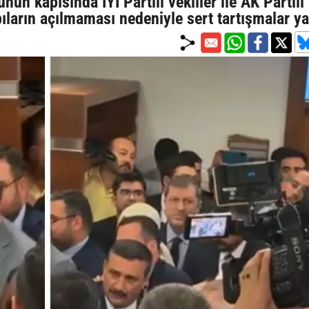
nun kapısında İYİ Partili vekiller ile AK Partili
ıların açılmaması nedeniyle sert tartışmalar y