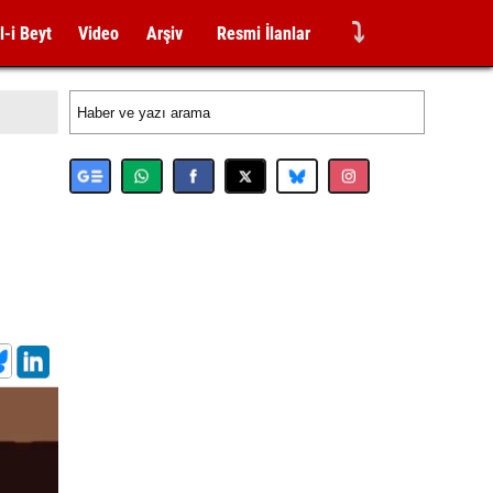
⤵
l-i Beyt
Video
Arşiv
Resmi İlanlar