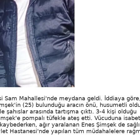
si Sam Mahallesi'nde meydana geldi. İddiaya göre, 
imşek'in (25) bulunduğu aracın önü, husumetli oldu
ile şahıslar arasında tartışma çıktı. 3-4 kişi olduğu
Şimşek'e pompalı tüfekle ateş etti. Vücuduna isabe
ı kaybederken, ağır yaralanan Enes Şimşek de sağlı
 Devlet Hastanesi'nde yapılan tüm müdahalelere rağ