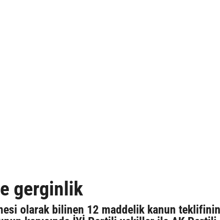
 gerginlik
si olarak bilinen 12 maddelik kanun teklifini