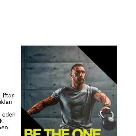
iftar
kları
t eden
k
men