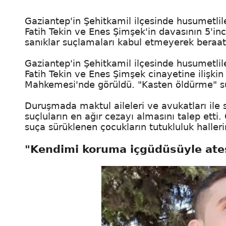
Gaziantep'in Şehitkamil ilçesinde husumetlile
Fatih Tekin ve Enes Şimşek'in davasının 5'
sanıklar suçlamaları kabul etmeyerek beraat 
Gaziantep'in Şehitkamil ilçesinde husumetlile
Fatih Tekin ve Enes Şimşek cinayetine ilişki
Mahkemesi'nde görüldü. "Kasten öldürme" suçu
Duruşmada maktul aileleri ve avukatları ile s
suçluların en ağır cezayı almasını talep etti
suça sürüklenen çocukların tutukluluk halleri
"Kendimi koruma içgüdüsüyle ate