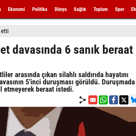
m
Ekonomi
Politika
Dünya
Sağlık
Toplum
Spor
Eh
etti
yet davasında 6 sanık beraat
iler arasında çıkan silahlı saldırıda hayatını
davasının 5'inci duruşması görüldü. Duruşmada
 etmeyerek beraat istedi.