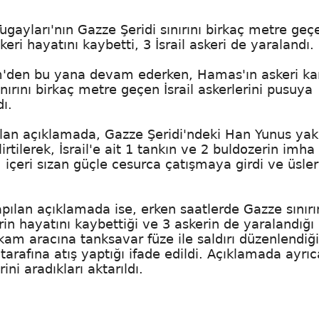
gayları'nın Gazze Şeridi sınırını birkaç metre geç
keri hayatını kaybetti, 3 İsrail askeri de yaralandı.
im'den bu yana devam ederken, Hamas'ın askeri ka
nırını birkaç metre geçen İsrail askerlerini pusuya
dı.
ılan açıklamada, Gazze Şeridi'ndeki Han Yunus yak
lirtilerek, İsrail'e ait 1 tankın ve 2 buldozerin imha
, içeri sızan güçle cesurca çatışmaya girdi ve üsle
apılan açıklamada ise, erken saatlerde Gazze sınır
rin hayatını kaybettiği ve 3 askerin de yaralandığı 
hkam aracına tanksavar füze ile saldırı düzenlendiği
e tarafına atış yaptığı ifade edildi. Açıklamada ayrıc
ini aradıkları aktarıldı.