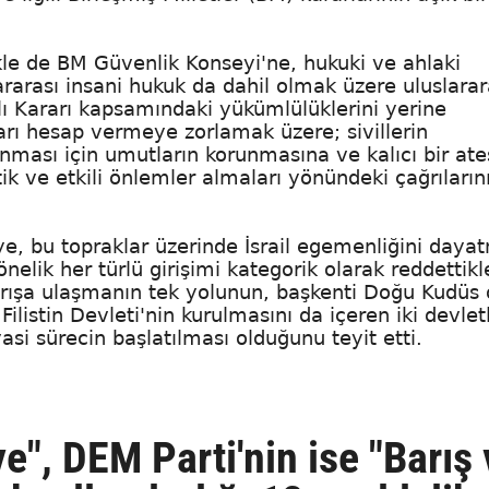
ikle de BM Güvenlik Konseyi'ne, hukuki ve ahlaki
lararası insani hukuk da dahil olmak üzere uluslarar
lı Kararı kapsamındaki yükümlülüklerini yerine
arı hesap vermeye zorlamak üzere; sivillerin
ası için umutların korunmasına ve kalıcı bir ate
k ve etkili önlemler almaları yönündeki çağrıların
tmeye, bu topraklar üzerinde İsrail egemenliğini day
nelik her türlü girişimi kategorik olarak reddettikle
arışa ulaşmanın tek yolunun, başkenti Doğu Kudüs 
ilistin Devleti'nin kurulmasını da içeren iki devletl
si sürecin başlatılması olduğunu teyit etti.
ye", DEM Parti'nin ise "Barış