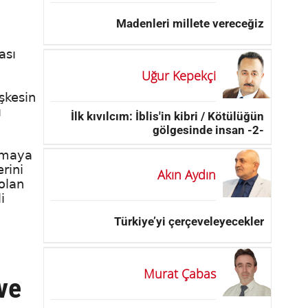
Madenleri millete vereceğiz
ası
Uğur Kepekçi
şkesin
ı
İlk kıvılcım: İblis'in kibri / Kötülüğün
gölgesinde insan -2-
atmaya
rini
Akın Aydın
olan
i
Türkiye’yi çerçeveleyecekler
Murat Çabas
 ve