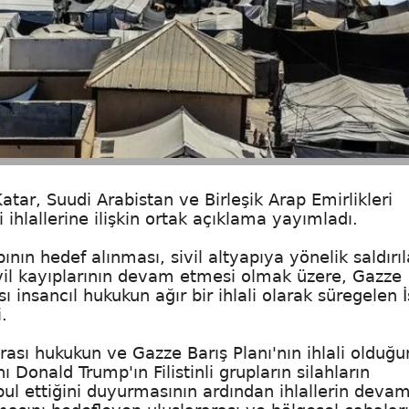
atar, Suudi Arabistan ve Birleşik Arap Emirlikleri
ki ihlallerine ilişkin ortak açıklama yayımladı.
apının hedef alınması, sivil altyapıya yönelik saldırı
ivil kayıplarının devam etmesi olmak üzere, Gazze
 insancıl hukukun ağır bir ihlali olarak süregelen İ
.
arası hukukun ve Gazze Barış Planı'nın ihlali olduğ
 Donald Trump'ın Filistinli grupların silahların
abul ettiğini duyurmasının ardından ihlallerin deva