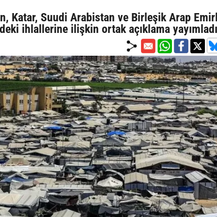
, Katar, Suudi Arabistan ve Birleşik Arap Emirl
ndeki ihlallerine ilişkin ortak açıklama yayımlad