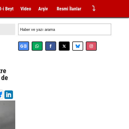
⤵
l-i Beyt
Video
Arşiv
Resmi İlanlar
tre
 de