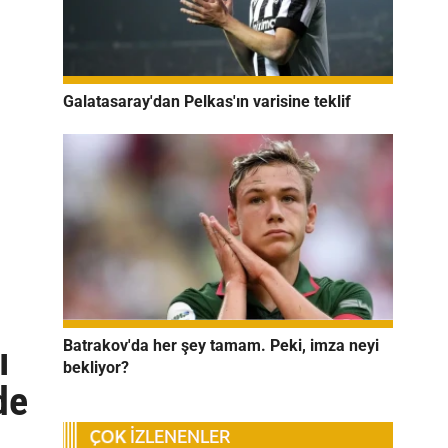
Galatasaray'dan Pelkas'ın varisine teklif
Batrakov'da her şey tamam. Peki, imza neyi
ı
bekliyor?
de