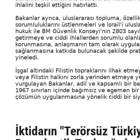
ihlalini teşkil ettiğini hatırlattı.
Bakanlar ayrıca, uluslararası topluma, özell
sorumluluklarını üstlenmeleri ve İsrail'i ulus
hukuk ile BM Güvenlik Konseyi'nin 2803 sayı
getirmeye ve ciddi ihlallerden sorumlu olanl
korunmasına, anlaşmanın tam olarak uygulanm
sağlanmasına katkıda bulunacak şekilde prati
yineledi.
İşgal altındaki Filistin topraklarını ilhak e
veya Filistin halkını zorla yerinden etmeye yö
vurgulayan Bakanlar, adil ve kapsamlı bir b
1967 sınırları içinde bağımsız ve egemen bir F
çözümün uygulanmasına yönelik ciddi bir siya
İktidarın "Terörsüz Türki