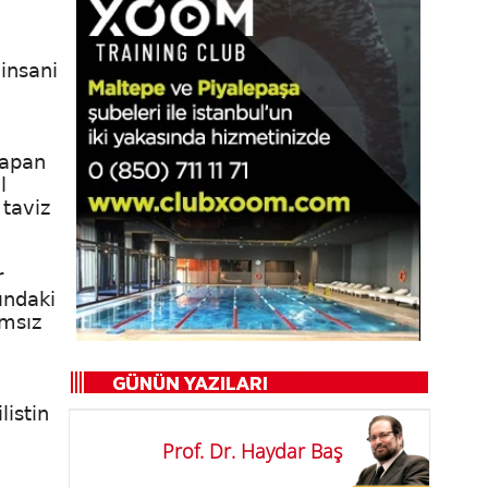
 insani
yapan
l
 taviz
r
ındaki
ımsız
listin
Prof. Dr. Haydar Baş