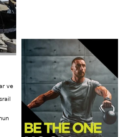
lar ve
srail
unun
m