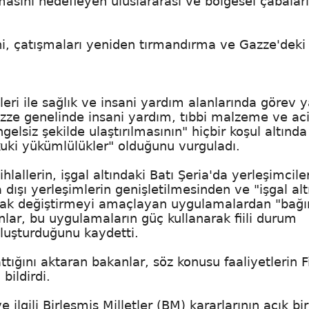
asını hedefleyen uluslararası ve bölgesel çabaları
ğini, çatışmaları yeniden tırmandırma ve Gazze'deki
sleri ile sağlık ve insani yardım alanlarında görev 
zze genelinde insani yardım, tıbbi malzeme ve aci
lsiz şekilde ulaştırılmasının" hiçbir koşul altında
uki yükümlülükler" olduğunu vurguladı.
hlallerin, işgal altındaki Batı Şeria'da yerleşimcile
a dışı yerleşimlerin genişletilmesinden ve "işgal alt
larak değiştirmeyi amaçlayan uygulamalardan "bağ
nlar, bu uygulamaların güç kullanarak fiili durum
oluşturduğunu kaydetti.
ttığını aktaran bakanlar, söz konusu faaliyetlerin Fi
bildirdi.
lgili Birleşmiş Milletler (BM) kararlarının açık bir