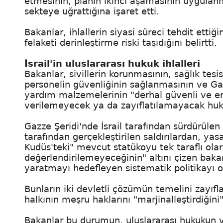
etmesinin, planın ikinci aşamasının uygulanm
sekteye uğrattığına işaret etti.
Bakanlar, ihlallerin siyasi süreci tehdit etti
felaketi derinleştirme riski taşıdığını belirtti.
İsrail'in uluslararası hukuk ihlalleri
Bakanlar, sivillerin korunmasının, sağlık tesi
personelin güvenliğinin sağlanmasının ve Ga
yardım malzemelerinin "derhal güvenli ve enge
verilemeyecek ya da zayıflatılamayacak huk
Gazze Şeridi'nde İsrail tarafından sürdürülen i
tarafından gerçekleştirilen saldırılardan, yas
Kudüs'teki" mevcut statükoyu tek taraflı o
değerlendirilemeyeceğinin" altını çizen baka
yaratmayı hedefleyen sistematik politikayı 
Bunların iki devletli çözümün temelini zayıfla
halkının meşru haklarını "marjinalleştirdiğini" 
Bakanlar bu durumun, uluslararası hukukun ve i