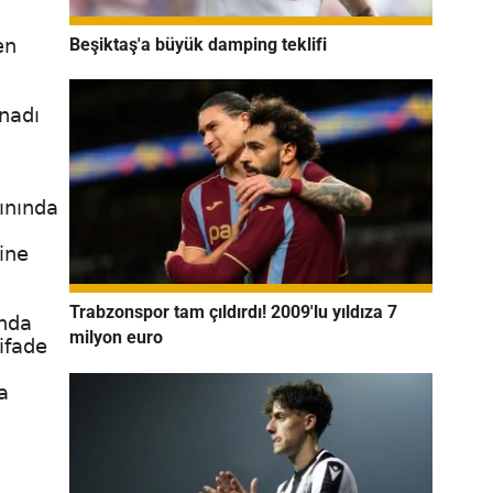
Beşiktaş'a büyük damping teklifi
en
nadı
ınında
rine
Trabzonspor tam çıldırdı! 2009'lu yıldıza 7
ında
milyon euro
ifade
a