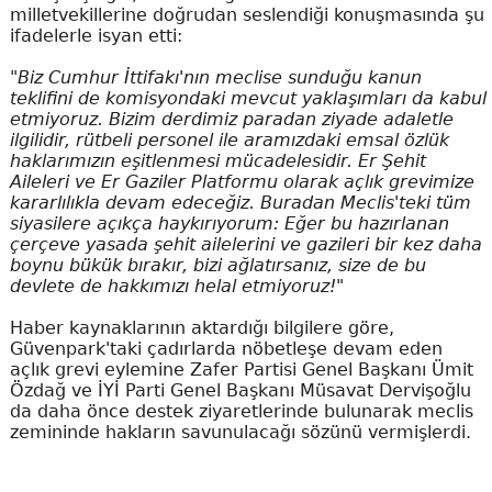
milletvekillerine doğrudan seslendiği konuşmasında şu
ifadelerle isyan etti:
"Biz Cumhur İttifakı'nın meclise sunduğu kanun
teklifini de komisyondaki mevcut yaklaşımları da kabul
etmiyoruz. Bizim derdimiz paradan ziyade adaletle
ilgilidir, rütbeli personel ile aramızdaki emsal özlük
haklarımızın eşitlenmesi mücadelesidir. Er Şehit
Aileleri ve Er Gaziler Platformu olarak açlık grevimize
kararlılıkla devam edeceğiz. Buradan Meclis'teki tüm
siyasilere açıkça haykırıyorum: Eğer bu hazırlanan
çerçeve yasada şehit ailelerini ve gazileri bir kez daha
boynu bükük bırakır, bizi ağlatırsanız, size de bu
devlete de hakkımızı helal etmiyoruz!"
Haber kaynaklarının aktardığı bilgilere göre,
Güvenpark'taki çadırlarda nöbetleşe devam eden
açlık grevi eylemine Zafer Partisi Genel Başkanı Ümit
Özdağ ve İYİ Parti Genel Başkanı Müsavat Dervişoğlu
da daha önce destek ziyaretlerinde bulunarak meclis
zemininde hakların savunulacağı sözünü vermişlerdi.