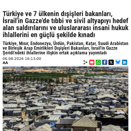
Türkiye ve 7 ülkenin dışişleri bakanları,
İsrail'in Gazze'de tıbbi ve sivil altyapıyı hedef
alan saldırılarını ve uluslararası insani hukuk
ihlallerini en güçlü şekilde kınadı
Türkiye, Mısır, Endonezya, Ürdün, Pakistan, Katar, Suudi Arabistan
ve Birleşik Arap Emirlikleri Dışişleri Bakanları, İsrail'in Gazze
Şeridi'ndeki ihlallerine ilişkin ortak açıklama yayımladı
06.08.2026 16:13:00
AA