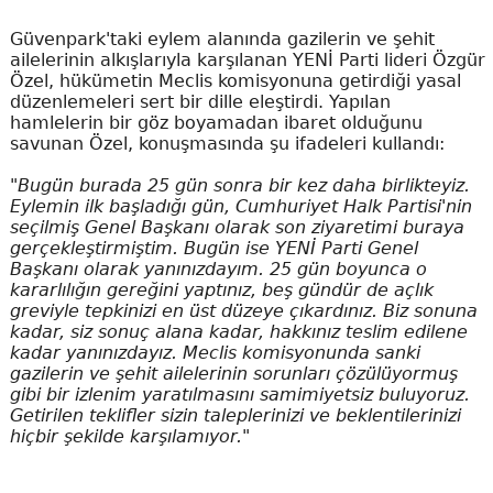
Güvenpark'taki eylem alanında gazilerin ve şehit
ailelerinin alkışlarıyla karşılanan YENİ Parti lideri Özgür
Özel, hükümetin Meclis komisyonuna getirdiği yasal
düzenlemeleri sert bir dille eleştirdi. Yapılan
hamlelerin bir göz boyamadan ibaret olduğunu
savunan Özel, konuşmasında şu ifadeleri kullandı:
"Bugün burada 25 gün sonra bir kez daha birlikteyiz.
Eylemin ilk başladığı gün, Cumhuriyet Halk Partisi'nin
seçilmiş Genel Başkanı olarak son ziyaretimi buraya
gerçekleştirmiştim. Bugün ise YENİ Parti Genel
Başkanı olarak yanınızdayım. 25 gün boyunca o
kararlılığın gereğini yaptınız, beş gündür de açlık
greviyle tepkinizi en üst düzeye çıkardınız. Biz sonuna
kadar, siz sonuç alana kadar, hakkınız teslim edilene
kadar yanınızdayız. Meclis komisyonunda sanki
gazilerin ve şehit ailelerinin sorunları çözülüyormuş
gibi bir izlenim yaratılmasını samimiyetsiz buluyoruz.
Getirilen teklifler sizin taleplerinizi ve beklentilerinizi
hiçbir şekilde karşılamıyor."