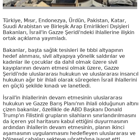
Türkiye, Mısır, Endonezya, Ürdün, Pakistan, Katar,
Suudi Arabistan ve Birleşik Arap Emirlikleri Dışişleri
Bakanları, İsrail'in Gazze Şeridi'ndeki ihlallerine ilişkin
ortak açıklama yayımladı.
Bakanlar, başta sağlık tesisleri ile tıbbi altyapının
hedef alınması, sivil altyapıya yönelik saldırılar ve
kadınlar ile çocuklar da dahil olmak üzere sivil
kayıplarının devam etmesi olmak üzere, Gazze
Şeridi'nde uluslararası hukukun ve uluslararası insancıl
hukukun ağır bir ihlali olarak süregelen İsrail ihlallerini
en güçlü şekilde kınadı ve lanetledi.
İsrail'in ihlallerinin devam etmesinin uluslararası
hukukun ve Gazze Barış Planı'nın ihlali olduğunun altını
çizen bakanlar, özellikle de ABD Başkanı Donald
Trump'ın Filistinli grupların silahların sınırlandırılmasını
da içeren yol haritasını kabul ettiğini duyurmasının
ardından ihlallerin devam etmesinin, planın ikinci
aşamasının uygulanmasını hedefleyen uluslararası ve
bölgesel çabaları sekteye uğrattığına işaret etti.