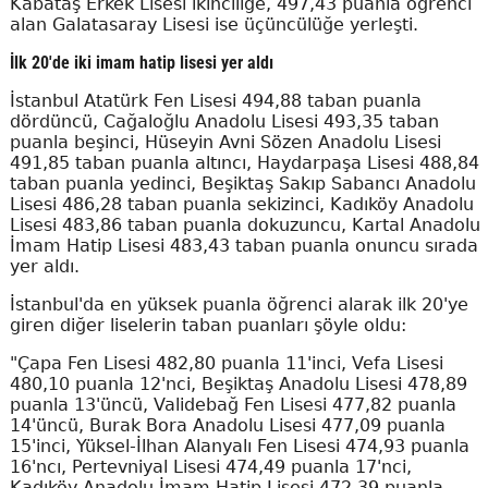
Kabataş Erkek Lisesi ikinciliğe, 497,43 puanla öğrenci
alan Galatasaray Lisesi ise üçüncülüğe yerleşti.
İlk 20'de iki imam hatip lisesi yer aldı
İstanbul Atatürk Fen Lisesi 494,88 taban puanla
dördüncü, Cağaloğlu Anadolu Lisesi 493,35 taban
puanla beşinci, Hüseyin Avni Sözen Anadolu Lisesi
491,85 taban puanla altıncı, Haydarpaşa Lisesi 488,84
taban puanla yedinci, Beşiktaş Sakıp Sabancı Anadolu
Lisesi 486,28 taban puanla sekizinci, Kadıköy Anadolu
Lisesi 483,86 taban puanla dokuzuncu, Kartal Anadolu
İmam Hatip Lisesi 483,43 taban puanla onuncu sırada
yer aldı.
İstanbul'da en yüksek puanla öğrenci alarak ilk 20'ye
giren diğer liselerin taban puanları şöyle oldu:
"Çapa Fen Lisesi 482,80 puanla 11'inci, Vefa Lisesi
480,10 puanla 12'nci, Beşiktaş Anadolu Lisesi 478,89
puanla 13'üncü, Validebağ Fen Lisesi 477,82 puanla
14'üncü, Burak Bora Anadolu Lisesi 477,09 puanla
15'inci, Yüksel-İlhan Alanyalı Fen Lisesi 474,93 puanla
16'ncı, Pertevniyal Lisesi 474,49 puanla 17'nci,
Kadıköy Anadolu İmam Hatip Lisesi 472,39 puanla