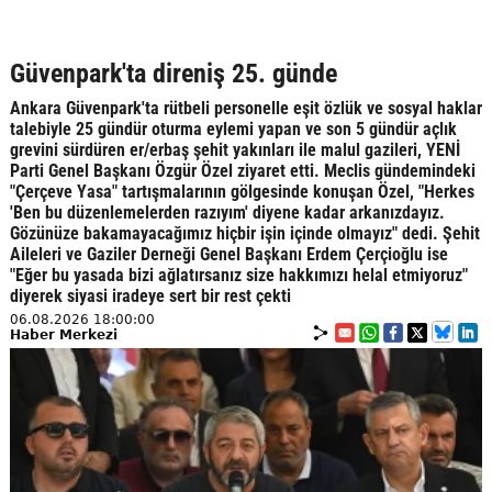
Güvenpark'ta direniş 25. günde
Ankara Güvenpark'ta rütbeli personelle eşit özlük ve sosyal haklar
talebiyle 25 gündür oturma eylemi yapan ve son 5 gündür açlık
grevini sürdüren er/erbaş şehit yakınları ile malul gazileri, YENİ
Parti Genel Başkanı Özgür Özel ziyaret etti. Meclis gündemindeki
"Çerçeve Yasa" tartışmalarının gölgesinde konuşan Özel, "Herkes
'Ben bu düzenlemelerden razıyım' diyene kadar arkanızdayız.
Gözünüze bakamayacağımız hiçbir işin içinde olmayız" dedi. Şehit
Aileleri ve Gaziler Derneği Genel Başkanı Erdem Çerçioğlu ise
"Eğer bu yasada bizi ağlatırsanız size hakkımızı helal etmiyoruz"
diyerek siyasi iradeye sert bir rest çekti
06.08.2026 18:00:00
Haber Merkezi