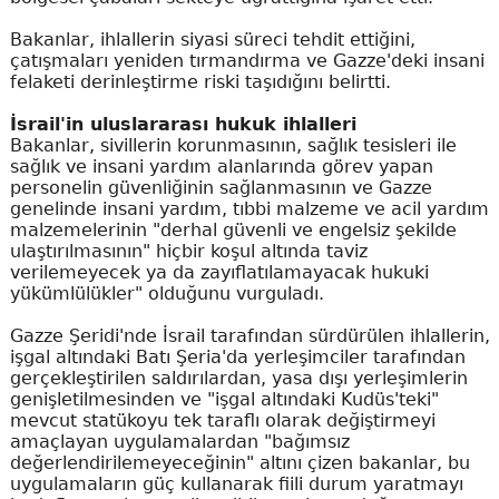
Bakanlar, ihlallerin siyasi süreci tehdit ettiğini,
çatışmaları yeniden tırmandırma ve Gazze'deki insani
felaketi derinleştirme riski taşıdığını belirtti.
İsrail'in uluslararası hukuk ihlalleri
Bakanlar, sivillerin korunmasının, sağlık tesisleri ile
sağlık ve insani yardım alanlarında görev yapan
personelin güvenliğinin sağlanmasının ve Gazze
genelinde insani yardım, tıbbi malzeme ve acil yardım
malzemelerinin "derhal güvenli ve engelsiz şekilde
ulaştırılmasının" hiçbir koşul altında taviz
verilemeyecek ya da zayıflatılamayacak hukuki
yükümlülükler" olduğunu vurguladı.
Gazze Şeridi'nde İsrail tarafından sürdürülen ihlallerin,
işgal altındaki Batı Şeria'da yerleşimciler tarafından
gerçekleştirilen saldırılardan, yasa dışı yerleşimlerin
genişletilmesinden ve "işgal altındaki Kudüs'teki"
mevcut statükoyu tek taraflı olarak değiştirmeyi
amaçlayan uygulamalardan "bağımsız
değerlendirilemeyeceğinin" altını çizen bakanlar, bu
uygulamaların güç kullanarak fiili durum yaratmayı