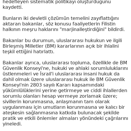
hedefleyen sistematik politikayı oluşturduğunu
kaydetti.
Bunların iki devletli çözümün temelini zayıflattığını
aktaran bakanlar, söz konusu faaliyetlerin Filistin
halkının meşru haklarını "marjinalleştirdiğini" bildirdi.
Bakanlar bu durumun, uluslararası hukukun ve ilgili
Birleşmiş Milletler (BM) kararlarının açık bir ihlalini
teşkil ettiğini hatırlattı.
Bakanlar ayrıca, uluslararası topluma, özellikle de BM
Güvenlik Konseyi'ne, hukuki ve ahlaki sorumluluklarını
üstlenmeleri ve İsrail'i uluslararası insani hukuk da
dahil olmak üzere uluslararası hukuk ile BM Güvenlik
Konseyi'nin 2803 sayılı Kararı kapsamındaki
yükümlülüklerini yerine getirmeye ve ciddi ihlallerden
sorumlu olanları hesap vermeye zorlamak üzere;
sivillerin korunmasına, anlaşmanın tam olarak
uygulanması için umutların korunmasına ve kalıcı bir
ateşkesin sağlanmasına katkıda bulunacak şekilde
pratik ve etkili önlemler almaları yönündeki çağrılarını
yineledi.