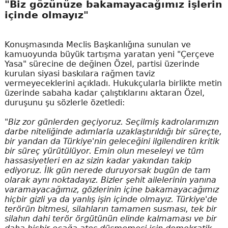
"Biz gözünüze bakamayacağımız işlerin
içinde olmayız"
Konuşmasında Meclis Başkanlığına sunulan ve
kamuoyunda büyük tartışma yaratan yeni "Çerçeve
Yasa" sürecine de değinen Özel, partisi üzerinde
kurulan siyasi baskılara rağmen taviz
vermeyeceklerini açıkladı. Hukukçularla birlikte metin
üzerinde sabaha kadar çalıştıklarını aktaran Özel,
duruşunu şu sözlerle özetledi:
"Biz zor günlerden geçiyoruz. Seçilmiş kadrolarımızın
darbe niteliğinde adımlarla uzaklaştırıldığı bir süreçte,
bir yandan da Türkiye'nin geleceğini ilgilendiren kritik
bir süreç yürütülüyor. Emin olun meseleyi ve tüm
hassasiyetleri en az sizin kadar yakından takip
ediyoruz. İlk gün nerede duruyorsak bugün de tam
olarak aynı noktadayız. Bizler şehit ailelerinin yanına
varamayacağımız, gözlerinin içine bakamayacağımız
hiçbir gizli ya da yanlış işin içinde olmayız. Türkiye'de
terörün bitmesi, silahların tamamen susması, tek bir
silahın dahi terör örgütünün elinde kalmaması ve bir