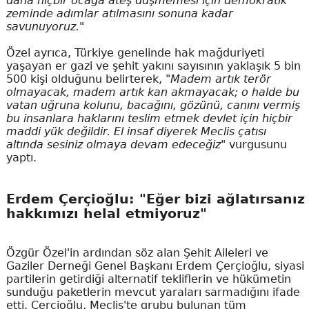
daha hiçbir ocağa ateş düşmemesi için demokratik
zeminde adımlar atılmasını sonuna kadar
savunuyoruz."
Özel ayrıca, Türkiye genelinde hak mağduriyeti
yaşayan er gazi ve şehit yakını sayısının yaklaşık 5 bin
500 kişi olduğunu belirterek,
"Madem artık terör
olmayacak, madem artık kan akmayacak; o halde bu
vatan uğruna kolunu, bacağını, gözünü, canını vermiş
bu insanlara haklarını teslim etmek devlet için hiçbir
maddi yük değildir. El insaf diyerek Meclis çatısı
altında sesiniz olmaya devam edeceğiz"
vurgusunu
yaptı.
Erdem Çerçioğlu: "Eğer bizi ağlatırsanız
hakkımızı helal etmiyoruz"
Özgür Özel'in ardından söz alan Şehit Aileleri ve
Gaziler Derneği Genel Başkanı Erdem Çerçioğlu, siyasi
partilerin getirdiği alternatif tekliflerin ve hükümetin
sunduğu paketlerin mevcut yaraları sarmadığını ifade
etti. Çerçioğlu, Meclis'te grubu bulunan tüm