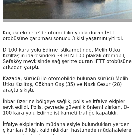
Küçükçekmece'de otomobilin yolda duran İETT
otobüsüne çarpması sonucu 3 kişi yaşamını yitirdi.
D-100 kara yolu Edirne istikametinde, Melih Utku
Kızıltaş'ın idaresindeki 34 BLN 100 plakalı otomobil,
Sefaköy mevkisinde sağ şeritte duran İETT otobüsüne
arkadan çarptı.
Kazada, sürücü ile otomobilde bulunan sürücü Melih
Utku Kızıltaş, Gökhan Gaş (35) ve Nazlı Cesur (28)
araçta sıkıştı.
İhbar üzerine bölgeye sağlık, polis ve itfaiye ekipleri
sevk edildi. Polis, çevrede güvenlik önlemi alırken, D-
100 kara yolu Edirne istikameti trafiğe kapatıldı.
İtfaiye ekiplerinin müdahalesiyle bulundukları yerden
çıkarılan 3 kişi, kaldırıldıkları hastanede müdahalelere